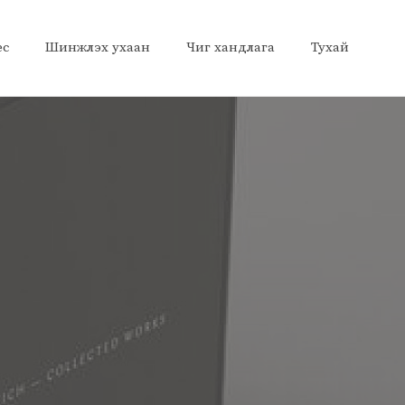
ес
Шинжлэх ухаан
Чиг хандлага
Тухай