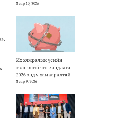
8 сар 10, 2026
вэ.
Их хямралын үеийн
мөнгөний чиг хандлага
ь
2026 онд ч хамааралтай
8 сар 9, 2026