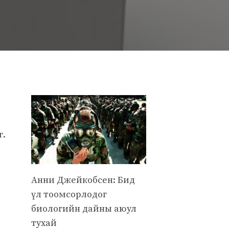
г.
Анни Джейкобсен: Бид
үл тоомсорлодог
биологийн дайны аюул
тухай