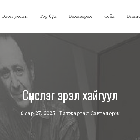
Олон улсын
Гэр бүл
Боловсрол
Соёл
Бизн
Сүнслэг эрэл хайгуул
6 сар 27, 2025
| Батжаргал Сэнгэдорж