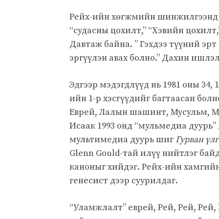
Рейх-ийн хөгжмийн шинжилгээнд 
“судасны цохилт,” “Хэвийн цохилт,”
Давтаж байна. ” Гэхдээ түүний эрт 
эргүүлэн авах болно.” Дахин ишлэ
Эдгээр мэдэгдлүүд нь 1981 оны 34, 1
ийн 1-р хэсгүүдийг багтаасан бол
Еврей, Лалын шашинт, Мусульм, Мус
Исаак 1993 онд “мульмедиа дуурь”
мультимедиа дуурь шиг
Гурван үл
Glenn Gould-тай илүү нийтлэг бай
каноныг хийдэг. Рейх-ийн хамгий
генесист дээр суурилдаг.
“Уламжлалт” еврей, Рей, Рей, Рей, 