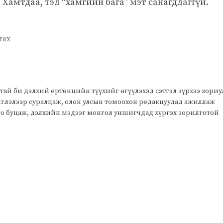
Хамтдаа, тэд “хамгийн бага” мэт санагддаггүй.
гах
тай би дэлхий ертөнцийн түүхийг өгүүлэхэд сэтгэл зүрхээ зори
чиглэлээр суралцаж, олон улсын томоохон редакцуудад ажиллаж
оо буцаж, дэлхийн мэдээг монгол уншигчдад хүргэх зорилготой