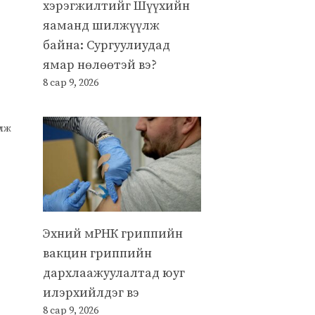
хэрэгжилтийг Шүүхийн
яаманд шилжүүлж
байна: Сургуулиудад
ямар нөлөөтэй вэ?
8 сар 9, 2026
улж
Эхний мРНК гриппийн
вакцин гриппийн
дархлаажуулалтад юуг
илэрхийлдэг вэ
8 сар 9, 2026