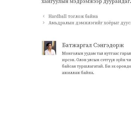
хайгуулын мэдрэмжээр дуурайдаг. 
Hardball тоглож байна
Амьдралын дэмжлэгийг хоёрыг дуус
Батжаргал Сэнгэдорж
Монголын уудам тал нутгаас гарал
ирсэн. Олон улсын сэтгүүл зүйн 
байсан туршлагатай. Би эх оронд
ажиллаж байна.