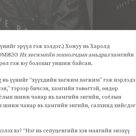
үүнийг эрүүл гэж хэлдэг.) Хожуу нь Харолд
ХЭМЖЭЭ
Их хөгжмийн зохиолчдын амьдрал
хамгийн
рөл гэж юу болохыг уншиж байсан.
g нь үүнийг “хүүхдийн хөгжим хөгжим” гэж нэрлэдэ
эн,” тэрээр бичсэн, хамгийн төвөгтэй, өндөр
оёлын шинж чанар нь хамгийн энгийн, соёлын
н шинж чанар нь хамгийн энгийн, салхинд хийсдэг
хэлэх вэ? “Нэг нь сепуценгийн хэв маягийн энэхүү