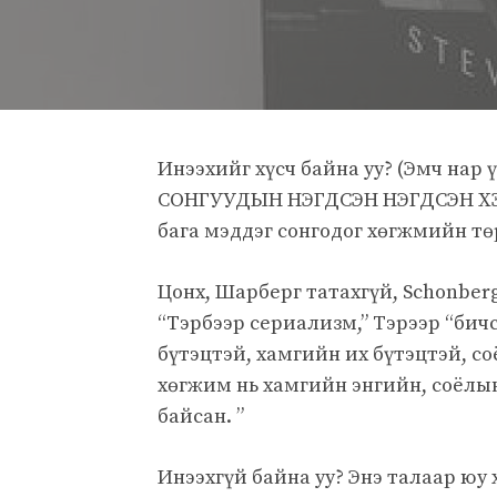
Инээхийг хүсч байна уу? (Эмч нар 
СОНГУУДЫН НЭГДСЭН НЭГДСЭН 
бага мэддэг сонгодог хөгжмийн тө
Цонх, Шарберг татахгүй, Schonber
“Тэрбээр сериализм,” Тэрээр “бичс
бүтэцтэй, хамгийн их бүтэцтэй, с
хөгжим нь хамгийн энгийн, соёлы
байсан. ”
Инээхгүй байна уу? Энэ талаар юу 