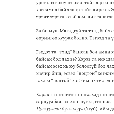
урсгалыг оюуны омогтойгоор сонсо
ховсдмол байдлаар тайвширсан. Энэ
эрэлт хэрэгцээтэй юм шиг санагда
За би мун. Магадгүй та тэнд байх 
өөрийгөө хуурах болно. Тэгээд та ү
Гэхдээ та “тэнд” байсан бол амни
байсан бол яах вэ? Хэрэв та энэ ш
байсан эсэх нь юу болоогүй бол я
мөчир биш, эсвэл “ноцтой” хөгжим,
гэхдээ “ноцтой” хөгжим нь тестен
Хэрэв та шинийг шингээхэд шиний
зарцуулбал, зөвхөн шүгэл, гипноз, 
Цуглуулсан бүтээлүүд
(Үгүй), ийм 