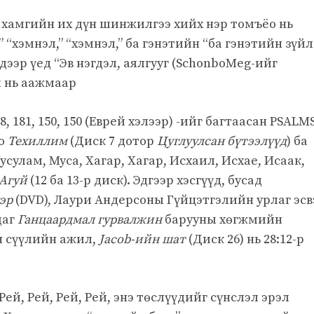
хамгийн их дүн шинжилгээ хийх нэр томъёо нь
 “хэмнэл,” “хэмнэл,” ба гэнэтийн “ба гэнэтийн зүйл
дээр үед “Эв нэгдэл, аялгууг (SchonboMeg-ийг
л нь аажмаар
8, 181, 150, 150 (Еврей хэлээр) -ийг багтаасан PSALM
но
Техиллим
(Диск 7 дотор
Цуглуулсан бүтээлүүд
) ба
улам, Муса, Хагар, Хагар, Исхаил, Исхае, Исаак,
Агуй
(12 ба 13-р диск). Эдгээр хэсгүүд, бусад
гэр
(DVD), Лаури Андерсоны Гүйцэтгэлийн урлаг эсв
даг
Ганцаардмал гурвалжин
барууны хөгжмийн
н сүүлийн ажил,
Jacob-ийн шат
(Диск 26) нь 28:12-р
Рей, Рей, Рей, Рей, энэ төслүүдийг сүнслэл эрэл