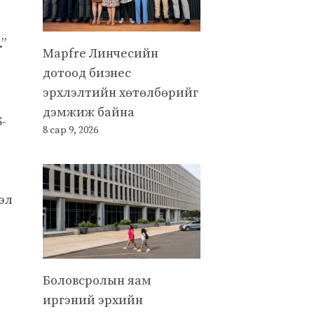
.”
Mapfre Линчесийн
дотоод бизнес
эрхлэлтийн хөтөлбөрийг
дэмжиж байна
S-
8 сар 9, 2026
эл
Боловсролын яам
иргэний эрхийн