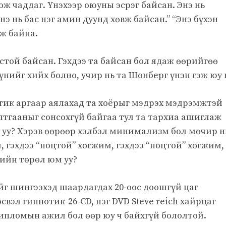
ж чаддаг. Үнэхээр оюуны эсрэг байсан. Энэ нь
 нь бас нэг амин дуунд хөвж байсан.” “Энэ бүхэн
ж байна.
ёстой байсан. Гэхдээ та байсан бол ядаж өөрийгөө
үнийг хийх болно, учир нь та Шонберг үнэн гэж юу 
отик аргаар аялахад та хоёрыг мэдрэх мэдрэмжтэй
алтгааныг сонсохгүй байгаа тул та тархиа ашиглаж
ах уу? Хэрэв өөрөөр хэлбэл минимализм бол мөчир н
 гэхдээ “ноцтой” хөгжим, гэхдээ “ноцтой” хөгжим,
гийн төрөл юм уу?
г шингээхэд шаардагдах 20-оос доошгүй цаг
эсвэл гипнотик-26-CD, нэг DVD Steve reich хайрцаг
дипломын ажил бол өөр юу ч байхгүй бололтой.