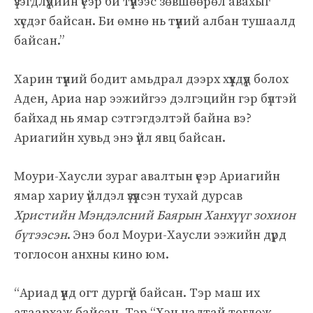
үзэгдлүүдийн үеэр би түүнээс зөвшөөрөл авахыг
хүсдэг байсан. Би өмнө нь түүний албан тушаалд
байсан.”
Харин түүний бодит амьдрал дээрх хүүхдүүд болох
Аден, Ариа нар ээжийгээ дэлгэцийн гэр бүлтэй
байхад нь ямар сэтгэгдэлтэй байна вэ?
Ариагийн хувьд энэ үйл явц байсан.
Моури-Хаусли зураг авалтын үеэр Ариагийн
ямар хариу үйлдэл үзүүлсэн тухай дурсав
Христийн Мэндэлсний Баярын Ханхүүг зохион
бүтээсэн
. Энэ бол Моури-Хаусли ээжийн дүрд
тоглосон анхны кино юм.
“Ариад үүнд огт дургүй байсан. Тэр маш их
атаархаж байсан. Тэр “Хэн надтай тоглож