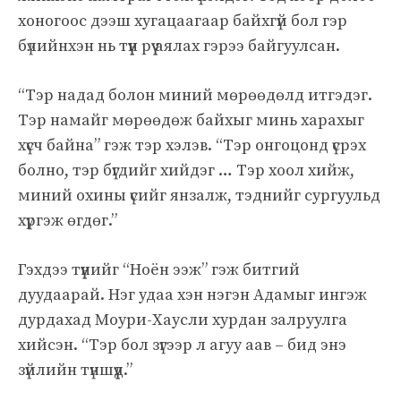
хоногоос дээш хугацаагаар байхгүй бол гэр
бүлийнхэн нь түүн рүү аялах гэрээ байгуулсан.
“Тэр надад болон миний мөрөөдөлд итгэдэг.
Тэр намайг мөрөөдөж байхыг минь харахыг
хүсч байна” гэж тэр хэлэв. “Тэр онгоцонд үсрэх
болно, тэр бүгдийг хийдэг … Тэр хоол хийж,
миний охины үсийг янзалж, тэднийг сургуульд
хүргэж өгдөг.”
Гэхдээ түүнийг “Ноён ээж” гэж битгий
дуудаарай. Нэг удаа хэн нэгэн Адамыг ингэж
дурдахад Моури-Хаусли хурдан залруулга
хийсэн. “Тэр бол зүгээр л агуу аав – бид энэ
зүйлийн түншүүд.”