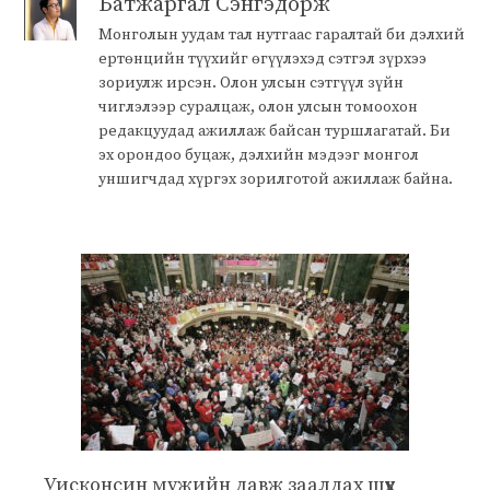
Батжаргал Сэнгэдорж
Монголын уудам тал нутгаас гаралтай би дэлхий
ертөнцийн түүхийг өгүүлэхэд сэтгэл зүрхээ
зориулж ирсэн. Олон улсын сэтгүүл зүйн
чиглэлээр суралцаж, олон улсын томоохон
редакцуудад ажиллаж байсан туршлагатай. Би
эх орондоо буцаж, дэлхийн мэдээг монгол
уншигчдад хүргэх зорилготой ажиллаж байна.
Уисконсин мужийн давж заалдах шүүх