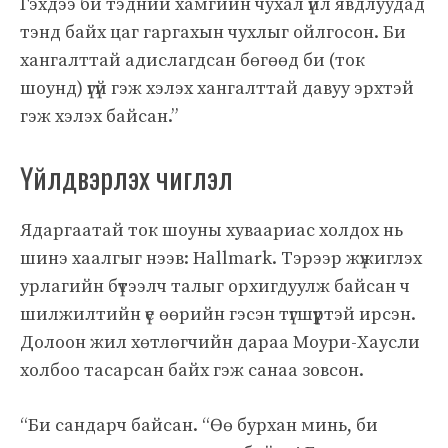
Гэхдээ би тэдний хамгийн чухал үйл явдлуудад
тэнд байх цаг гаргахын чухлыг ойлгосон. Би
хангалттай адислагдсан бөгөөд би (ток
шоунд) үгүй ​​гэж хэлэх хангалттай давуу эрхтэй
гэж хэлэх байсан.”
Үйлдвэрлэх чиглэл
Ядаргаатай ток шоуны хуваариас холдох нь
шинэ хаалгыг нээв: Hallmark. Тэрээр жүжиглэх
урлагийн бүтээлч талыг орхигдуулж байсан ч
шилжилтийн үе өөрийн гэсэн түгшүүртэй ирсэн.
Долоон жил хөтлөгчийн дараа Моури-Хаусли
холбоо тасарсан байх гэж санаа зовсон.
“Би сандарч байсан. “Өө бурхан минь, би