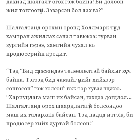
дахиад шалгалт өгөх гэж байна! Би долоон
жил тоглоогүй. Зэвэрсэн бол яах вэ?”
Шалгалтанд орохын оронд Холлмарк түүнд
хамтран ажиллах санал тавьжээ: гурван
зургийн гэрээ, хамгийн чухал нь
продюсерийн кредит.
“Тэд “Бид сүлжээндээ төлөөлөлтэй байхыг хүсч
байна. Тэгээд бид чамайг үүнийг хийхээр
сонгосон” гэж хэлсэн” гэж тэр хуваалцжээ.
“Хариуцлага маш их байсан, гэхдээ догдлол…
Шалгалтанд орох шаардлагагүй болсондоо
маш их талархаж байсан. Тэд надад итгэж, би
продюсер хийх дуртай болсон.”