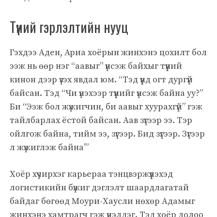
Түүний гэрлэлтийн нууц
Гэхдээ Аден, Ариа хоёрын жинхэнэ цохилт бол
ээж нь өөр нэг “аавыг” үнсэж байхыг түүний
кинон дээр үзэх явдал юм. “Тэд үүнд огт дургүй
байсан. Тэд “Чи үнэхээр түүнийг үнсэж байна уу?”
Би “Ээж бол жүжигчин, би аавыг хуурахгүй” гэж
тайлбарлах ёстой байсан. Аав зүгээр ээ. Тэр
ойлгож байна, тийм ээ, зүгээр. Бид зүгээр. Зүгээр
л жүжиглэж байна’”
Хоёр хүчирхэг карьераа тэнцвэржүүлэхэд
логистикийн бүжиг дэглэлт шаардлагатай
байдаг бөгөөд Моури-Хаусли нөхөр Адамыг
жинхэнэ хамтрагч гэж үнэлдэг. Тэд хоёр долоо