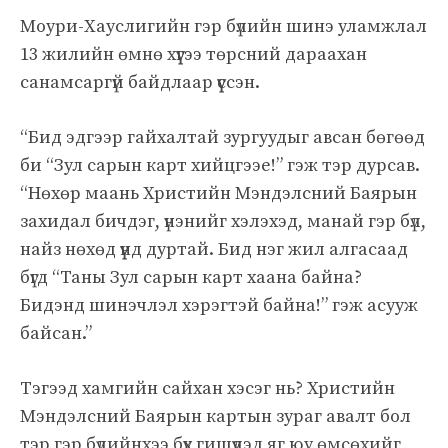
Моури-Хауслигийн гэр бүлийн шинэ уламжлал
13 жилийн өмнө хүүгээ төрсний дараахан
санамсаргүй байдлаар үүссэн.
“Бид эдгээр гайхалтай зургуудыг авсан бөгөөд
би “Зул сарын карт хийцгээе!” гэж тэр дурсав.
“Нөхөр маань Христийн Мэндэлсний Баярын
захидал бичдэг, үнэнийг хэлэхэд, манай гэр бүл,
найз нөхөд үүнд дуртай. Бид нэг жил алгасаад
бүгд “Таны Зул сарын карт хаана байна?
Бидэнд шинэчлэл хэрэгтэй байна!” гэж асууж
байсан.”
Тэгээд хамгийн сайхан хэсэг нь? Христийн
Мэндэлсний Баярын картын зураг авалт бол
тэр гэр бүлийнхээ бүх гишүүдэд яг юу өмсөхийг