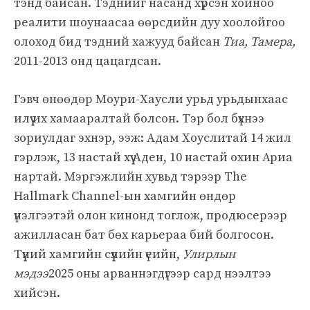
тэнд байсан. Тэднийг насанд хүрсэн хойноо
реалити шоунаасаа өөрсдийн дуу хоолойгоо
олоход бид тэдний хажууд байсан
Тиа, Тамера,
2011-2013 онд цацагдсан.
Гэвч өнөөдөр Моури-Хаусли урьд урьдынхаас
илүү их хамааралтай болсон. Тэр бол бүхнээ
зориулдаг эхнэр, ээж: Адам Хоуслитай 14 жил
гэрлэж, 13 настай хүү Аден, 10 настай охин Ариа
нартай. Мэргэжлийн хувьд тэрээр The
Hallmark Channel-ын хамгийн өндөр
үнэлгээтэй олон кинонд тоглож, продюсерээр
ажилласан бат бөх карьераа бий болгосон.
Түүний хамгийн сүүлийн үеийн,
Улирлын
мэдээ
2025 оны арваннэгдүгээр сард нээлтээ
хийсэн.