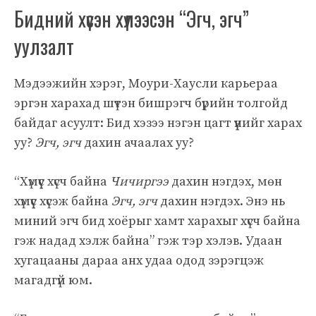
Бидний хүсэн хүлээсэн “Эгч, эгч”
уулзалт
Мэдээжийн хэрэг, Моури-Хаусли карьераа
эргэн харахад шүтэн бишрэгч бүрийн толгойд
байдаг асуулт: Бид хэзээ нэгэн цагт үүнийг харах
уу?
Эгч, эгч
дахин ачаалах уу?
“Хүмүүс хүсч байна
Чичиргээ
дахин нэгдэх, мөн
хүмүүс хүсэж байна
Эгч, эгч
дахин нэгдэх. Энэ нь
миний эгч бид хоёрыг хамт харахыг хүсч байна
гэж надад хэлж байна” гэж тэр хэлэв. Удаан
хугацааны дараа анх удаа одод зэрэгцэж
магадгүй юм.