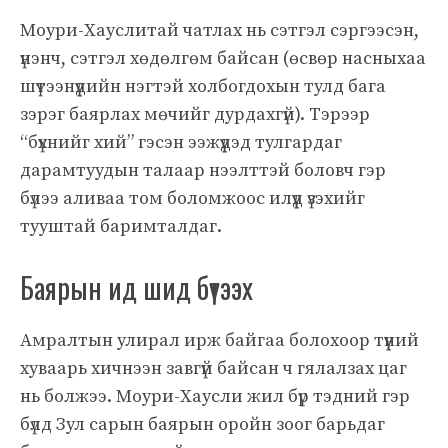
Моури-Хауслитай чатлах нь сэтгэл сэргээсэн,
үнэнч, сэтгэл хөдөлгөм байсан (өсвөр насныхаа
шүтээнүүдийн нэгтэй холбогдохын тулд бага
зэрэг баярлах мөчийг дурдахгүй). Тэрээр
“бүхнийг хий” гэсэн ээжүүдэд тулгардаг
дарамтуудын талаар нээлттэй боловч гэр
бүлээ аливаа том боломжоос илүүд үзэхийг
тууштай баримталдаг.
Баярын ид шид бүтээх
Амралтын улирал ирж байгаа болохоор түүний
хуваарь хичнээн завгүй байсан ч гялалзах цаг
нь болжээ. Моури-Хаусли жил бүр тэдний гэр
бүлд Зул сарын баярын оройн зоог барьдаг