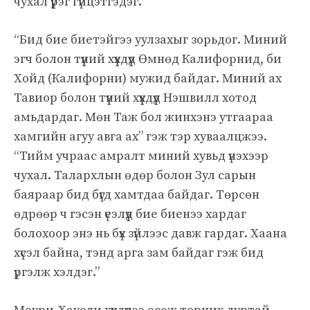
чухал үүрэг гүйцэтгэдэг.
“Бид бие биетэйгээ уулзахыг зорьдог. Миний
эгч болон түүний хүүхдүүд Өмнөд Калифорнид, би
Хойд (Калифорни) мужид байдаг. Миний ах
Тавиор болон түүний хүүхдүүд Нэшвилл хотод
амьдардаг. Мөн Таж бол жинхэнэ утгаараа
хамгийн агуу авга ах” гэж тэр хуваалцжээ.
“Тийм учраас амралт миний хувьд үнэхээр
чухал. Талархлын өдөр болон Зул сарын
баяраар бид бүгд хамтдаа байдаг. Төрсөн
өдрөөр ч гэсэн үеэлүүд бие биенээ хардаг
болохоор энэ нь бүх зүйлээс давж гардаг. Хаана
хүсэл байна, тэнд арга зам байдаг гэж бид
үргэлж хэлдэг.”