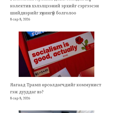
колектив хэлэлцээний эрхийг сэргээсэн
шийдвэрийг хүчингүй болголоо
8 сар 8, 2026
Яагаад Трамп өрсөлдөгчдийг коммунист
гэж дууддаг вэ?
8 сар 8, 2026