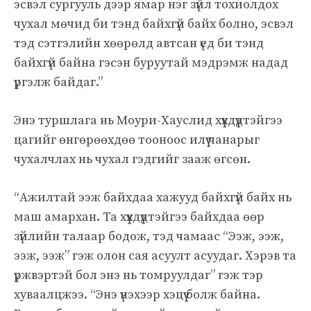
эсвэл сургууль дээр ямар нэг зүйл тохиолдох
чухал мөчид би тэнд байхгүй байх болно, эсвэл
тэд сэтгэлийн хөөрөлд автсан үед би тэнд
байхгүй байна гэсэн буруутай мэдрэмж надад
үргэлж байдаг.”
Энэ туршлага нь Моури-Хауслид хүүхдүүдтэйгээ
цагийг өнгөрөөхдөө тооноос илүү чанарыг
чухалчлах нь чухал гэдгийг зааж өгсөн.
“Ажилтай ээж байхдаа хажууд байхгүй байх нь
маш амархан. Та хүүхдүүдтэйгээ байхдаа өөр
зүйлийн талаар бодож, тэд чамаас “Ээж, ээж,
ээж, ээж” гэж олон сая асуулт асуудаг. Хэрэв та
үржвэртэй бол энэ нь томруулдаг” гэж тэр
хуваалцжээ. “Энэ үнэхээр хэцүү болж байна.