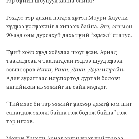
гэр бүлийн шоунууд хаана байна?”
Гэхдээ тэр дахин нэгдэх хүртэл Моури-Хаусли
хүүхдүүдээ үнэлүүлэхийг л хичээж байна.
Эгч, эгч
мөн
90-ээд оны дурсахуй дахь түүний “хүсмэл” статус.
Түүний хоёр хүүхэд хоёулаа шоуг үзсэн. Ариад
таалагдсан ч таалагдсан гэдгээ шууд хүлээн
зөвшөөрөв
Ники, Рики, Дики, Даун
илүү сайн.
Аден зурагтаас илүү спортод дуртай боловч
ангийнхан нь ээжийг нь сайн мэддэг.
“Тиймээс би тэр ээжийг үнэхээр дажгүй юм шиг
санагдаж эхэлж байна гэж бодож байна” гэж
тэр инээв.
Моури-Хаусли Ариаг эргэн ирэх найдвараа