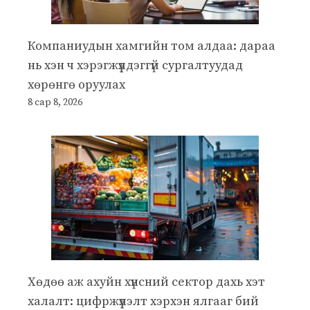
Компаниудын хамгийн том алдаа: дараа
нь хэн ч хэрэгжүүлдэггүй сургалтуудад
хөрөнгө оруулах
8 сар 8, 2026
Хөдөө аж ахуйн хүнсний сектор дахь хэт
халалт: цифржүүлэлт хэрхэн ялгааг бий