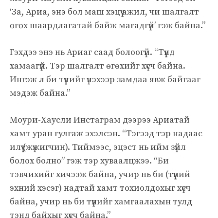
‘За, Ариа, энэ бол маш хэцүү ажил, чи шалгалт
өгөх шаардлагатай байж магадгүй’ гэж байна.”
Гэхдээ энэ нь Ариаг саад болоогүй. “Түүнд
хамаагүй. Тэр шалгалт өгөхийг хүсч байна.
Ингэж л би түүнийг үнэхээр замдаа явж байгааг
мэдэж байна.”
Моури-Хаусли Инстаграм дээрээ Ариатай
хамт уран гулгаж эхэлсэн. “Тэгээд тэр надаас
илүү (жүжигчин). Тиймээс, эцэст нь ийм зүйл
болох болно” гэж тэр хуваалцжээ. “Би
тэвчихийг хичээж байна, учир нь би (түүний
эхний хэсэг) надтай хамт тохиолдохыг хүсч
байна, учир нь би түүнийг хамгаалахын тулд
тэнд байхыг хүсч байна.”