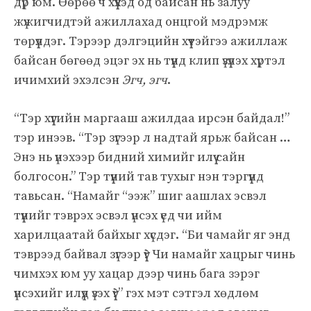
дүр юм. Өөрөө ч хүүхэд од байсан нь залуу
жүжигчидтэй ажиллахад онцгой мэдрэмж
төрүүлдэг. Тэрээр дэлгэцийн хүүтэйгээ ажиллаж
байсан бөгөөд эцэг эх нь түүнд клип үзүүлэх хүртэл
ичимхий эхэлсэн
Эгч, эгч
.
“Тэр хүүгийн маргааш ажилдаа ирсэн байдал!”
тэр инээв. “Тэр зүгээр л надтай ярьж байсан …
Энэ нь үнэхээр бидний химийг илүү сайн
болгосон.” Тэр түүний тав тухыг нэн тэргүүнд
тавьсан. “Намайг “ээж” шиг аашлах эсвэл
түүнийг тэврэх эсвэл үнсэх үед чи ийм
харилцаатай байхыг хүсдэг. “Би чамайг яг энд
тэврээд байвал зүгээр үү? Чи намайг хацрыг чинь
чимхэх юм уу хацар дээр чинь бага зэрэг
үнсэхийг илүүд үзэх үү?” гэх мэт сэтгэл хөдлөм