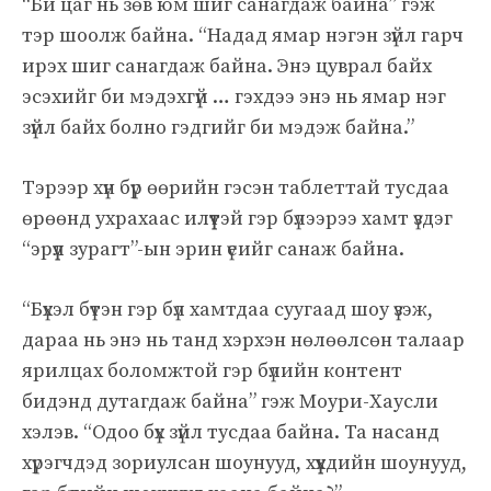
“Би цаг нь зөв юм шиг санагдаж байна” гэж
тэр шоолж байна. “Надад ямар нэгэн зүйл гарч
ирэх шиг санагдаж байна. Энэ цуврал байх
эсэхийг би мэдэхгүй … гэхдээ энэ нь ямар нэг
зүйл байх болно гэдгийг би мэдэж байна.”
Тэрээр хүн бүр өөрийн гэсэн таблеттай тусдаа
өрөөнд ухрахаас илүүтэй гэр бүлээрээ хамт үздэг
“эрүүл зурагт”-ын эрин үеийг санаж байна.
“Бүхэл бүтэн гэр бүл хамтдаа суугаад шоу үзэж,
дараа нь энэ нь танд хэрхэн нөлөөлсөн талаар
ярилцах боломжтой гэр бүлийн контент
бидэнд дутагдаж байна” гэж Моури-Хаусли
хэлэв. “Одоо бүх зүйл тусдаа байна. Та насанд
хүрэгчдэд зориулсан шоунууд, хүүхдийн шоунууд,