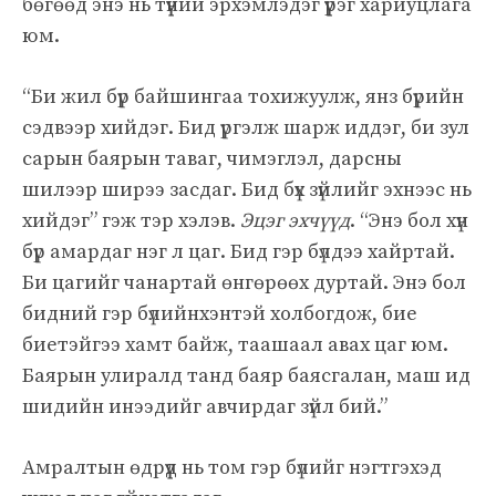
бөгөөд энэ нь түүний эрхэмлэдэг үүрэг хариуцлага
юм.
“Би жил бүр байшингаа тохижуулж, янз бүрийн
сэдвээр хийдэг. Бид үргэлж шарж иддэг, би зул
сарын баярын таваг, чимэглэл, дарсны
шилээр ширээ засдаг. Бид бүх зүйлийг эхнээс нь
хийдэг” гэж тэр хэлэв.
Эцэг эхчүүд
. “Энэ бол хүн
бүр амардаг нэг л цаг. Бид гэр бүлдээ хайртай.
Би цагийг чанартай өнгөрөөх дуртай. Энэ бол
бидний гэр бүлийнхэнтэй холбогдож, бие
биетэйгээ хамт байж, таашаал авах цаг юм.
Баярын улиралд танд баяр баясгалан, маш ид
шидийн инээдийг авчирдаг зүйл бий.”
Амралтын өдрүүд нь том гэр бүлийг нэгтгэхэд