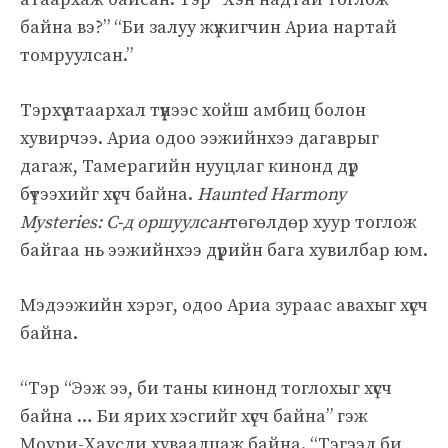
байна вэ?” “Би залуу жүжигчин Ариа нартай
томруулсан.”
Тэрхүү атаархал түүнээс хойш амбиц болон
хувирчээ. Ариа одоо ээжийнхээ дагаврыг
дагаж, Тамерагийн нууцлаг кинонд дүр
бүтээхийг хүсч байна.
Haunted Harmony
Mysteries: C-д оршуулсан
төгөлдөр хуур тоглож
байгаа нь ээжийнхээ дүрийн бага хувилбар юм.
Мэдээжийн хэрэг, одоо Ариа зураас авахыг хүсч
байна.
“Тэр “Ээж ээ, би таны кинонд тоглохыг хүсч
байна … Би ярих хэсгийг хүсч байна” гэж
Моури-Хаусли хуваалцаж байна. “Тэгээд би