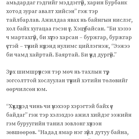
амьдардаг гэдгийг мэддэггүй, харин Бурбанк
хотод зураг авалт хийсэн” гэж тэр
тайлбарлав. Ажилдаа явах нь байнгын нислэг,
хол байх хугацаа гэсэн үг. Хэцүү байсан. “Би хэзээ
ч мартахгүй, би хүүгээ харсан – буржгар, буржгар
үстэй – түүний нүдэнд нулимс цийлэгнэж, “Ээжээ
би чамд хайртай. Баяртай. Би үүнд дургүй.”
Зүрх шимшрүүлсэн тэр мөч нь тахлын түр
зогсолттой хослуулан түүний хэтийн төлөвийг
өөрчилсөн юм.
“Хүүхдүүдэд чинь чи үнэхээр хэрэгтэй байх үе
байдаг” гэж тэр хэлэхдээ ажил хийдэг ээжийн
гэм буруугийн танил зовлонг хүлээн
зөвшөөрөв. “Надад ямар нэг зүйл дутуу байна,