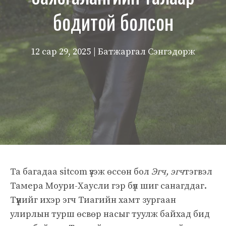
бодитой болсон
12 сар 29, 2025
| Батжаргал Сэнгэдорж
Та багадаа sitcom үзэж өссөн бол
Эгч, эгч
тэгвэл
Тамера Моури-Хаусли гэр бүл шиг санагддаг.
Түүнийг ихэр эгч Тиагийн хамт зургаан
улирлын турш өсвөр насыг туулж байхад бид