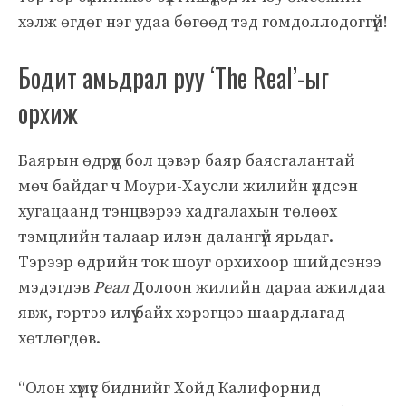
хэлж өгдөг нэг удаа бөгөөд тэд гомдоллодоггүй!
Бодит амьдрал руу ‘The Real’-ыг
орхиж
Баярын өдрүүд бол цэвэр баяр баясгалантай
мөч байдаг ч Моури-Хаусли жилийн үлдсэн
хугацаанд тэнцвэрээ хадгалахын төлөөх
тэмцлийн талаар илэн далангүй ярьдаг.
Тэрээр өдрийн ток шоуг орхихоор шийдсэнээ
мэдэгдэв
Реал
Долоон жилийн дараа ажилдаа
явж, гэртээ илүү байх хэрэгцээ шаардлагад
хөтлөгдөв.
“Олон хүмүүс биднийг Хойд Калифорнид