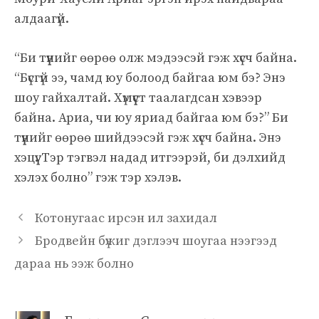
алдаагүй.
“Би түүнийг өөрөө олж мэдээсэй гэж хүсч байна.
“Бүсгүй ээ, чамд юу болоод байгаа юм бэ? Энэ
шоу гайхалтай. Хүмүүст таалагдсан хэвээр
байна. Ариа, чи юу яриад байгаа юм бэ?” Би
түүнийг өөрөө шийдээсэй гэж хүсч байна. Энэ
хэцүү. Тэр тэгвэл надад итгээрэй, би дэлхийд
хэлэх болно” гэж тэр хэлэв.
Котонугаас ирсэн ил захидал
Бродвейн бүжиг дэглээч шоугаа нээгээд
дараа нь ээж болно