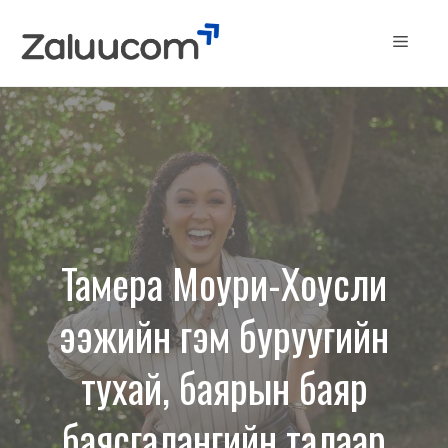
Skip
to
Menu
content
Тамера Моури-Хоусли
ээжийн гэм буруугийн
тухай, баярын баяр
баясгалангийн талаар