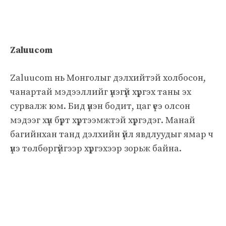
Zaluucom
Zaluucom нь Монголыг дэлхийтэй холбосон,
чанартай мэдээллийг үнэгүй хүргэх таны эх
сурвалж юм. Бид үнэн бодит, цаг үеэ олсон
мэдээг хүн бүрт хүртээмжтэй хүргэдэг. Манай
багийнхан танд дэлхийн үйл явдлуудыг ямар ч
үнэ төлбөргүйгээр хүргэхээр зорьж байна.