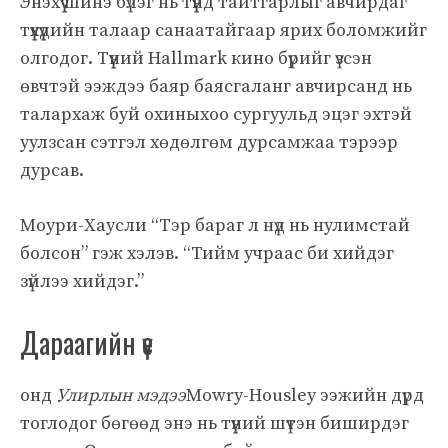
Энэхүү шинэ бүлэг нь түүнд тайтгарлыг авчирдаг
түүхүүдийн талаар санаатайгаар ярих боломжийг
олгодог. Түүний Hallmark кино бүрийг үзсэн
өвчтэй ээждээ баяр баясгаланг авчирсанд нь
талархаж буй охиныхоо сургуульд эцэг эхтэй
уулзсан сэтгэл хөдөлгөм дурсамжаа тэрээр
дурсав.
Моури-Хаусли “Тэр бараг л нүд нь нулимстай
болсон” гэж хэлэв. “Тийм учраас би хийдэг
зүйлээ хийдэг.”
Дараагийн үе
онд
Улирлын мэдээ
Mowry-Housley ээжийн дүрд
тоглодог бөгөөд энэ нь түүний шүтэн биширдэг