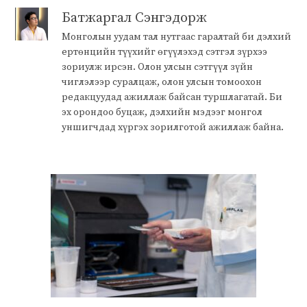
Батжаргал Сэнгэдорж
Монголын уудам тал нутгаас гаралтай би дэлхий
ертөнцийн түүхийг өгүүлэхэд сэтгэл зүрхээ
зориулж ирсэн. Олон улсын сэтгүүл зүйн
чиглэлээр суралцаж, олон улсын томоохон
редакцуудад ажиллаж байсан туршлагатай. Би
эх орондоо буцаж, дэлхийн мэдээг монгол
уншигчдад хүргэх зорилготой ажиллаж байна.