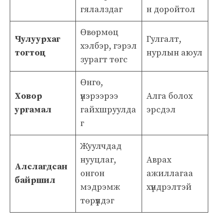
гялалздаг
н доройтол
Өвөрмөц
Чулуурхаг
Гулгалт,
хэлбэр, гэрэл
тогтоц
нурлын аюул
зурагт төгс
Өнгө,
Ховор
үнэрээрээ
Алга болох
ургамал
гайхшруулда
эрсдэл
г
Жуулчдад
нууцлаг,
Аврах
Алслагдсан
онгон
ажиллагаа
байршил
мэдрэмж
хүндрэлтэй
төрүүлдэг