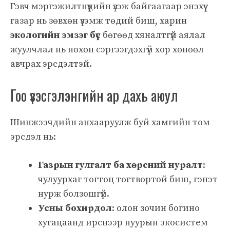
Гэвч мэргэжилтнүүдийн үзэж байгаагаар энэхүү
газар нь зөвхөн үзэмж төдий биш, харин
экологийн эмзэг бүс
бөгөөд хяналтгүй аялал
жуулчлал нь нөхөн сэргээгдэхгүй хор хөнөөл
авчрах эрсдэлтэй.
Гоо үзэсгэлэнгийн ар дахь аюул
Шинжээчдийн анхааруулж буй хамгийн том
эрсдэл нь:
Газрын гулгалт ба хөрсний нуралт
:
чулуурхаг тогтоц тогтвортой биш, гэнэт
нурж болзошгүй.
Усны бохирдол
: олон зочин богино
хугацаанд ирснээр нуурын экосистем