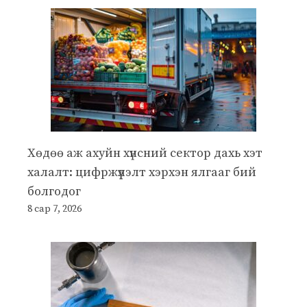
Хөдөө аж ахуйн хүнсний сектор дахь хэт
халалт: цифржүүлэлт хэрхэн ялгааг бий
болгодог
8 сар 7, 2026