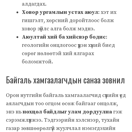
алдагдах.
Ховор ургамлын устах аюул
: хэт их
гишгэлт, хөрсний доройтлоос болж
ховор зүйлс алга болж мэднэ.
Аюултай хий ба хийсвэр бодис
:
геологийн онцлогоос үүдэн хүний биед
сөрөг нөлөөтэй хий ялгарах
боломжтой.
Байгаль хамгаалагчдын санаа зовнил
Орон нутгийн байгаль хамгаалагчид сүүлийн үед
аялагчдын тоо огцом өсөж байгааг онцолж,
энэ нь
нөхцөл байдлыг улам дордуулна
гэж
сэрэмжлүүлжээ. Тэдгээрийн хэлснээр, тухайн
газар зөвшөөрөлгүй жуулчлал нэмэгдэхийн