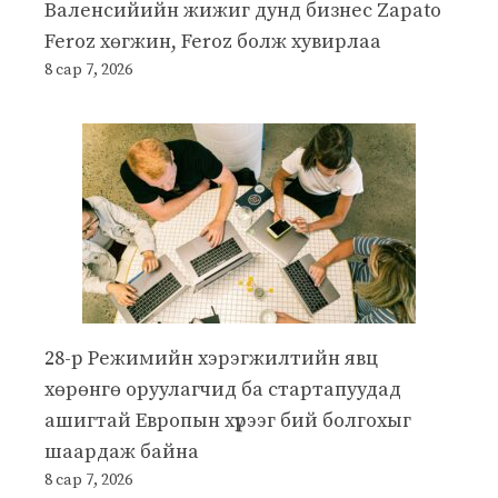
Валенсийийн жижиг дунд бизнес Zapato
Feroz хөгжин, Feroz болж хувирлаа
8 сар 7, 2026
28-р Режимийн хэрэгжилтийн явц
хөрөнгө оруулагчид ба стартапуудад
ашигтай Европын хүрээг бий болгохыг
шаардаж байна
8 сар 7, 2026