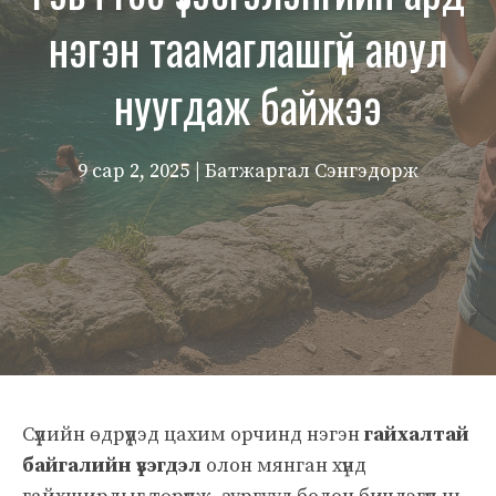
нэгэн таамаглашгүй аюул
нуугдаж байжээ
9 сар 2, 2025
| Батжаргал Сэнгэдорж
Сүүлийн өдрүүдэд цахим орчинд нэгэн
гайхалтай
байгалийн үзэгдэл
олон мянган хүнд