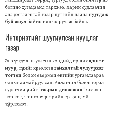
гайхширлыг төрүүлж, зургууд болон бичлэгүүд нь
богино хугацаанд тархжээ. Харин судлаачид
энэ үзэсгэлэнтэй газар нутгийн цаана
нуугдаж
буй аюул
байгааг анхааруулж байна.
Интернэтийг шуугиулсан нууцлаг
газар
Энэ үзэгдэл нь уулсын хөндийд орших
цэнгэг
нуур
, түүнийг хүрээлсэн
гайхалтай чулуурхаг
тогтоц
болон өвөрмөц өнгийн ургамлаараа
олныг алмайруулсан. Аялагчид болон гэрэл
зурагчид үүнийг “
газрын диваажин
” хэмээн
нэрлэж, жинхэнэ үлгэрийн ертөнцтэй
зүйрлэжээ.