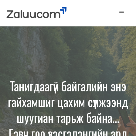
Skip
to
Menu
content
Танигдаагүй байгалийн энэ
гайхамшиг цахим сүлжээнд
шуугиан тарьж байна…
Гэвч гоо үзэсгэлэнгийн ард