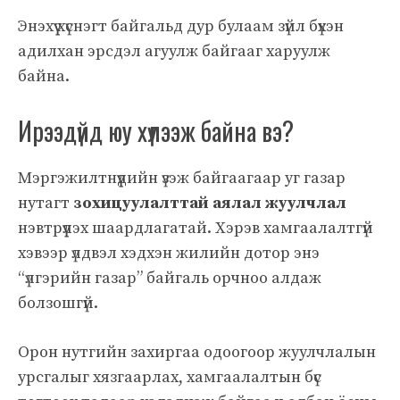
Энэхүү хүснэгт байгальд дур булаам зүйл бүхэн
адилхан эрсдэл агуулж байгааг харуулж
байна.
Ирээдүйд юу хүлээж байна вэ?
Мэргэжилтнүүдийн үзэж байгаагаар уг газар
нутагт
зохицуулалттай аялал жуулчлал
нэвтрүүлэх шаардлагатай. Хэрэв хамгаалалтгүй
хэвээр үлдвэл хэдхэн жилийн дотор энэ
“үлгэрийн газар” байгаль орчноо алдаж
болзошгүй.
Орон нутгийн захиргаа одоогоор жуулчлалын
урсгалыг хязгаарлах, хамгаалалтын бүс