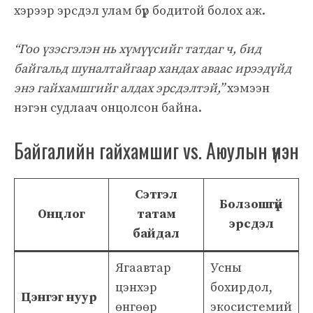
хэрээр эрсдэл улам бүр бодитой болох аж.
“Гоо үзэсгэлэн нь хүмүүсийг татдаг ч, бид
байгальд шуналтайгаар хандах аваас ирээдүйд
энэ гайхамшгийг алдах эрсдэлтэй,”
хэмээн
нэгэн судлаач онцолсон байна.
Байгалийн гайхамшиг vs. Аюулын үнэн
Сэтгэл
Болзошгүй
Онцлог
татам
эрсдэл
байдал
Ягаавтар
Усны
цэнхэр
бохирдол,
Цэнгэг нуур
өнгөөр
экосистемий