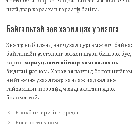
тогтоох талаар хэлэлцэж байгаа ч албан ёсны
шийдвэр хараахан гараагүй байна.
Байгальтай зөв харилцах уриалга
Энэ түүх нь бидэнд нэг чухал сургамж өгч байна:
байгалийн үзэсгэлэнг зөвхөн шүтэн бишрэх бус,
харин
хариуцлагатайгаар хамгаалах
нь
бидний үүрэг юм. Хэрэв аялагчид болон нийгэм
нийтээрээ ухаалгаар хандаж чадвал энэ
гайхамшиг ирээдүйд ч хадгалагдан үлдэх
боломжтой.
Блокбастерийн төрсөн
Богино тоглоом