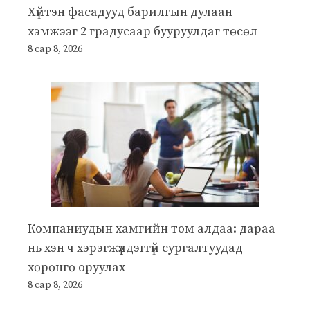
Хүйтэн фасадууд барилгын дулаан
хэмжээг 2 градусаар бууруулдаг төсөл
8 сар 8, 2026
Компаниудын хамгийн том алдаа: дараа
нь хэн ч хэрэгжүүлдэггүй сургалтуудад
хөрөнгө оруулах
8 сар 8, 2026