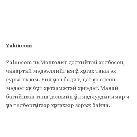
Zaluucom
Zaluucom нь Монголыг дэлхийтэй холбосон,
чанартай мэдээллийг үнэгүй хүргэх таны эх
сурвалж юм. Бид үнэн бодит, цаг үеэ олсон
мэдээг хүн бүрт хүртээмжтэй хүргэдэг. Манай
багийнхан танд дэлхийн үйл явдлуудыг ямар ч
үнэ төлбөргүйгээр хүргэхээр зорьж байна.