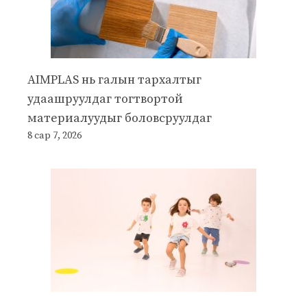
AIMPLAS нь галын тархалтыг
удаашруулдаг тогтвортой
материалуудыг боловсруулдаг
8 сар 7, 2026