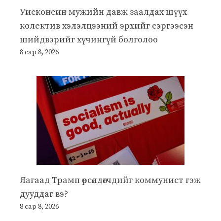
Уисконсин мужийн давж заалдах шүүх
колектив хэлэлцээний эрхийг сэргээсэн
шийдвэрийг хүчингүй болголоо
8 сар 8, 2026
Яагаад Трамп өрсөлдөгчдийг коммунист гэж
дууддаг вэ?
8 сар 8, 2026