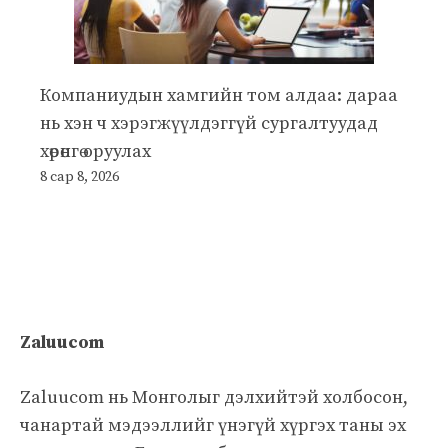
Компаниудын хамгийн том алдаа: дараа
нь хэн ч хэрэгжүүлдэггүй сургалтуудад
хөрөнгө оруулах
8 сар 8, 2026
Zaluucom
Zaluucom нь Монголыг дэлхийтэй холбосон,
чанартай мэдээллийг үнэгүй хүргэх таны эх