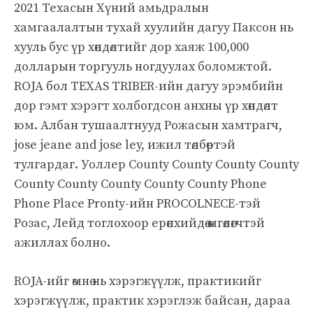
2021 Техасын Хүний амьдралын
хамгаалалтын тухай хуулийн дагуу Паксон нь
хууль бус үр хөндөлтийг дор хаяж 100,000
долларын торгууль ногдуулах боломжтой.
ROJA бол TEXAS TRIBER-ийн дагуу эрэмбийн
дор гэмт хэрэгт холбогдсон анхны үр хөндөлт
юм. Албан тушаалтнууд Рожасын хамтрагч,
jose jeane and jose ley, ижил төлбөртэй
тулгардаг. Уоллер County County County County
County County County County County Phone
Phone Place Pronty-ийн PROCOLNECE-тэй
Розас, Лейд тоглохоор ерөнхийдөө өмгөөлөгчтэй
ажиллах болно.
ROJA-ийг өмнө нь хэрэгжүүлж, практикийг
хэрэгжүүлж, практик хэрэглэж байсан, дараа