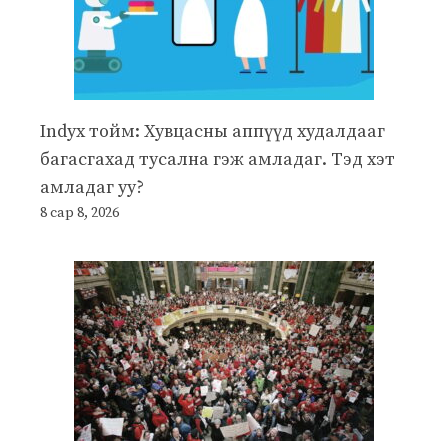
Indyx тойм: Хувцасны аппүүд худалдааг
багасгахад тусална гэж амладаг. Тэд хэт
амладаг уу?
8 сар 8, 2026