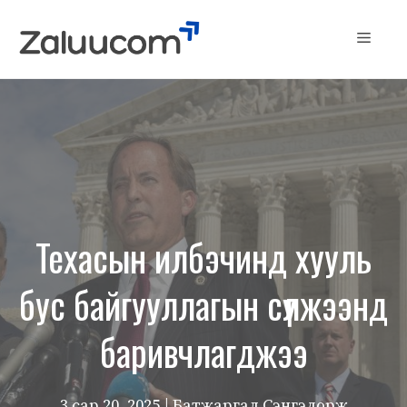
Skip
to
Menu
content
Техасын илбэчинд хууль
бус байгууллагын сүлжээнд
баривчлагджээ
3 сар 20, 2025
| Батжаргал Сэнгэдорж