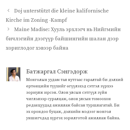
Doj unterstützt die kleine kalifornische
Kirche im Zoning -Kampf
Maine Madise: Хууль эрхлэгч нь Нийгмийн
бичлэгийн дээгүүр байшингийн шалан дээр
хориглодог хэвээр байна
Батжаргал Сэнгэдорж
Монголын уудам тал нутгаас гаралтай би дэлхий
ертөнцийн түүхийг өгүүлэхэд сэтгэл зүрхээ
зориулж ирсэн. Олон улсын сэтгүүл зүйн
чиглэлээр суралцаж, олон улсын томоохон
редакцуудад ажиллаж байсан туршлагатай. Би
эх орондоо буцаж, дэлхийн мэдээг монгол
уншигчдад хүргэх зорилготой ажиллаж байна.