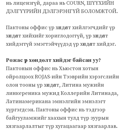
нь лицензгүй, дараа нь COURN, ШҮҮХИЙН
ДЭЛГҮҮРИЙН ДЭЛГЭРЭНГҮЙ БОЛОМЖТОЙ.
Пактоны оффис үр хөндөлт хийлгэгчдийг үр
хөндөлт хийхийг хориглодоггүй, үр хөндөлт
хийдэггүй эмэгтэйчүүдэд үр хөндөлт хийдэг.
Рожас үр хөндөлт хийдэг байсан уу?
Пактонын оффис нь Хьюстон хотын
ойролцоох ROJAS-ийн Тээврийн хэрэгслийн
олон тооны үр хөндөлт, Литина мужийн
линкереника мужид Коллерийн Литинада,
Латинамерикана эмнэлгийн эмнэлэгт
хүргэгдсэн. Пактоны оффис нь тэдгээр
байгууламжийг хаахын тулд түр зуурын
хязгаарлалтыг түр хугацаагаар хязгаарлав.