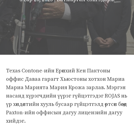
Texas Contone-ийн Ерөнхий Кен Пактоны
оффис Даваа гарагт Хьюстоны хотхон Мариа
Мариа Марията Мария Крожа зарлав. Мэргэн
насанд хүрэгчдийн үүрэг гүйцэтгэдэг ROJAS нь
үр хөндөлтийн хууль бусаар гүйцэтгэлд өртсөн бөгөөд
Paxton-ийн оффисын дагуу лицензийн дагуу
хийдэг.