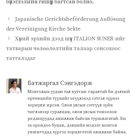
бүлэглэлийн гишүүд багтсан болно.
Japanische Gerichtsbeförderung Auflösung
der Vereinigung Kirche Sekte
Хүний эрхийн дээд шүүх ITALION SUNER-ийг
татварын чөлөөлөлтийн талаар сонсохоос
татгалздаг
Батжаргал Сэнгэдорж
Монголын уудам тал нутгаас гаралтай би дэлхий
ертөнцийн түүхийг өгүүлэхэд сэтгэл зүрхээ
зориулж ирсэн. Олон улсын сэтгүүл зүйн
чиглэлээр суралцаж, олон улсын томоохон
редакцуудад ажиллаж байсан туршлагатай. Би
эх орондоо буцаж, дэлхийн мэдээг монгол
уншигчдад хүргэх зорилготой ажиллаж байна.