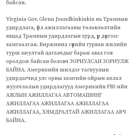
байсан.
Virginia Gov. Glenn Joundkinkinkin нь Трампын
удирдлага, үйл ажиллагааны төлөвлөлтийн
явцад Трампын удирдлагын хурд, үр дүнгээс
хамгаалсан. Виржиниа сүүлийн гурван жилийн
турш аюултай цагаачдыг барьж авах гэж
оролдож байсан боловч ЗОРИУЛСАН ЗОРИУЛЖ
БАЙНА. Америкийн шилдэг тагнуулын
удирдагчид улс орны хамгийн ойрын аялал
жуулчлалын удирдлагууд Америкийн FBI-ийн
АЖЛЫН АЖИЛЛАГАА АВТОМАШИНГ
АЖИЛЛАГАА АЖИЛЛАГАА АЖИЛЛАГАА
АЖИЛЛАГАА, ХЯМДРАЛТАЙ АЖИЛЛАГАА АВЧ
БАЙНА.