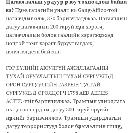
Цагаачлалын урдуур өөр юу тохиолдож байна
вэ?
Пүрэв гарагийн уналт нь Gang-Affize-той
цагаачдыг олж, 370 баривчлагджээ. Цагаачдын
дагуу цагаачдын 200 гаруй хүнд хэрэгч,
цагаачлалын болон гаалийн хэрэгжүүлэхэд
ноцтой гэмт хэрэгт буруутгагдаж,
цэнэглэгдсэн байсан.
ГЭР БҮЛИЙН АЮУЛГҮЙ АЖИЛЛАГААНЫ
ТУХАЙ ОРУУЛАЛТЫН ТУХАЙ СУРГУУЛЬД
ОРОН СУРГУУЛИЙН ГАЗРЫН ТУСГАЙ
СУРГУУЛЬД ОРОЛЦОГЧ 1798 AED AEDIES
ACTED-ийг баривчилжээ. Трампын удирдлага
нь Цагаан ордны дагуу 500 гаруй эрүүгийн
нүүдлийг баривчилжээ. Трампын удирдлагын
дагуу террористууд болон бүлэглэлийн гишүүд,