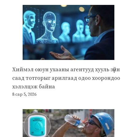
Хиймэл оюун ухааны агентууд хууль зүйн
саад тотгорыг арилгаад одоо хоорондоо
хэлэлцэж байна
8 сар 5, 2026