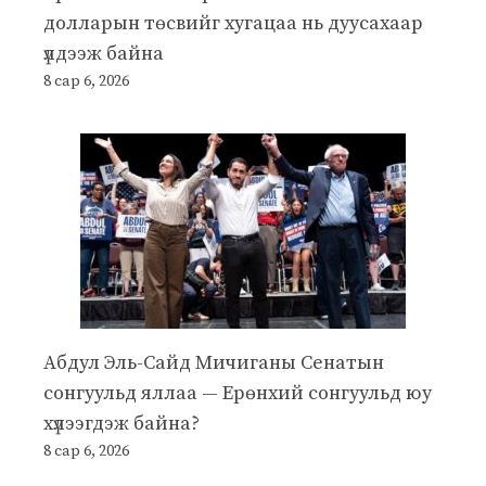
долларын төсвийг хугацаа нь дуусахаар
үлдээж байна
8 сар 6, 2026
Абдул Эль-Сайд Мичиганы Сенатын
сонгуульд яллаа — Ерөнхий сонгуульд юу
хүлээгдэж байна?
8 сар 6, 2026