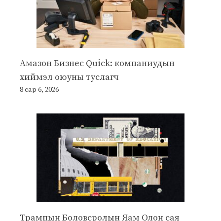
Амазон Бизнес Quick: компаниудын
хиймэл оюуны туслагч
8 сар 6, 2026
Трампын Боловсролын Яам Олон сая