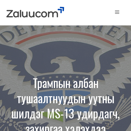
Skip
to
Menu
content
Трампын албан
тушаалтнуудын уутны
шилдэг MS-13 удирдагч,
захиргаа хэлэхдээ