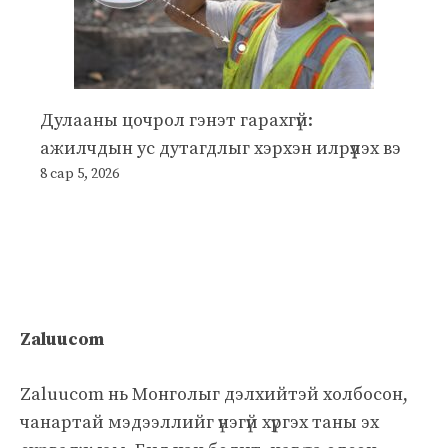
Дулааны цочрол гэнэт гарахгүй:
ажилчдын ус дутагдлыг хэрхэн илрүүлэх вэ
8 сар 5, 2026
Zaluucom
Zaluucom нь Монголыг дэлхийтэй холбосон,
чанартай мэдээллийг үнэгүй хүргэх таны эх