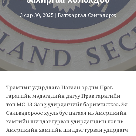
3 сар 30, 2025
| Батжаргал Сэнгэдорж
Трампын удирдлага Цагаан ордны Пүрэв
гарагийн мэдэгдлийн дагуу Пүрэв гарагийн
топ МС-13 Gang удирдагчийг баривчилжээ. Эл
Сальвадороос хууль бус цагаач нь Америкийн
хамгийн шилдэг гурван удирдагчдын нэг нь
Америкийн хамгийн шилдэг гурван удирдагч