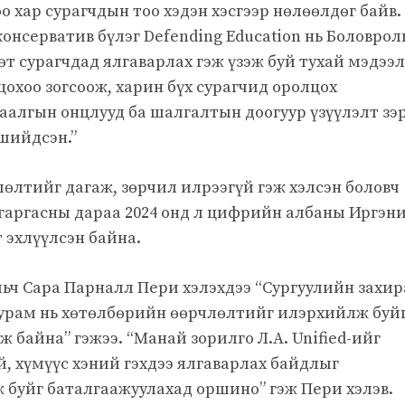
 хар сурагчдын тоо хэдэн хэсгээр нөлөөлдөг байв.
консерватив бүлэг Defending Education нь Боловро
өт сурагчдад ялгаварлах гэж үзэж буй тухай мэдээ
оцохоо зогсоож, харин бүх сурагчид оролцох
аалгын онцлууд ба шалгалтын доогуур үзүүлэлт зэ
 шийдсэн.”
лөлтийг дагаж, зөрчил илрээгүй гэж хэлсэн боловч
 гаргасны дараа 2024 онд л цифрийн албаны Иргэн
 эхлүүлсэн байна.
ульч Сара Парналл Пери хэлэхдээ “Сургуулийн захи
урам нь хөтөлбөрийн өөрчлөлтийг илэрхийлж буй
 байна” гэжээ. “Манай зорилго Л.А. Unified-ийг
, хүмүүс хэний гэхдээ ялгаварлах байдлыг
 буйг баталгаажуулахад оршино” гэж Пери хэлэв.