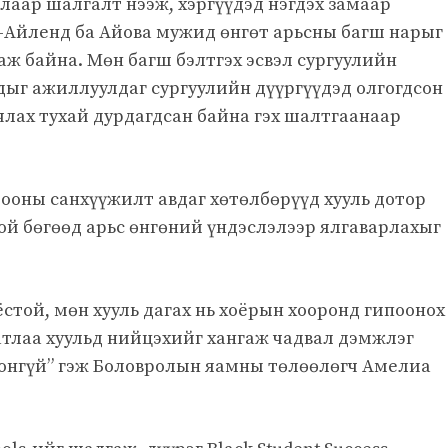
аар шалгалт нээж, хэргүүдэд нэгдэх замаар
-Айленд ба Айова мужид өнгөт арьсны багш нарыг
ж байна. Мөн багш бэлтгэх эсвэл сургуулийн
ыг ажиллуулдаг сургуулийн дүүргүүдэд олгогдсон
члах тухай дурдагдсан байна гэх шалтгаанаар
ооны санхүүжилт авдаг хөтөлбөрүүд хууль дотор
ой бөгөөд арьс өнгөний үндэслэлээр ялгаварлахыг
ёстой, мөн хууль дагах нь хоёрын хооронд гипоонох
тлаа хуульд нийцэхийг хангаж чадвал дэмжлэг
лсонгүй” гэж Боловролын яамны төлөөлөгч Амелиа