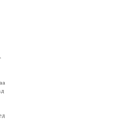
г
аа
ад
ед