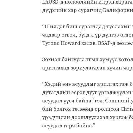
LAUSD-д нөлөөллийн илрэц хараг
дүүргийн хар сурагчид Калифорни 
“Шилдэг биш сурагчдад туслахын т
чадвар өгвөл, бүгд л үр дүнгээ өг
Tyrone Howard хэлэв. BSAP-д зөвлө
Зохион байгуулалтын хүмүүс хөтө
арилгахад зориулагдсан хүчин ча
“Хэдий энэ асуудлыг арилгах гэж 
дутагдлын эсрэг дууг үргэлжүүлэн 
асуудал үүсч байна” гэж Community
бий болгох төлөөнд оролцсон Chris
урьдчилан доошлуулахад хүргэж ба
асуудал гарч байна.”