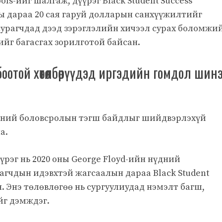
ols-ийг шалгаж, дүүрэг Black Student Success
ы дараа 20 сая гаруй долларын санхүүжилтийг
 сурагчдад дээд зэрэглэлийн хичээл сурах боломжи
ийг багасгах зорилготой байсан.
отой хөтөлбөрүүдэд иргэдийн гомдол шин
гөний боловсролын тэгш байдлыг шийдвэрлэхүй
а.
үрэг нь 2020 оны George Floyd-ийн нүдний
агчдын идэвхтэй жагсаалын дараа Black Student
. Энэ төлөвлөгөө нь сургуулиудад нэмэлт багш,
йг дэмждэг.