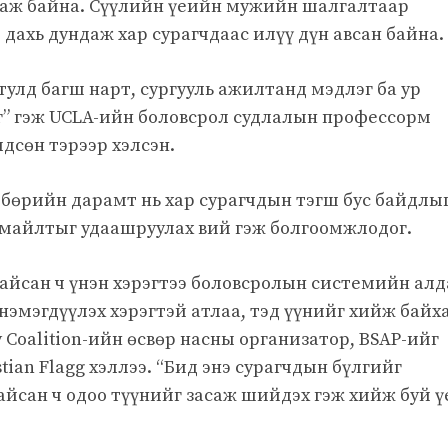
даж байна. Сүүлийн үеийн мужийн шалгалтаар
дахь дундаж хар сурагчдаас илүү дүн авсан байна.
улд багш нарт, сургууль ажилтанд мэдлэг ба ур
дөг” гэж UCLA-ийн боловсрол судлалын профессорм
лдсөн тэрээр хэлсэн.
лбөрийн дарамт нь хар сурагчдын тэгш бус байдлы
рмайлтыг удаашруулах вий гэж болгоомжлодог.
байсан ч үнэн хэрэгтээ боловсролын системийн алд
нэмэгдүүлэх хэрэгтэй атлаа, тэд үүнийг хийж байх
 Coalition-ийн өсвөр насны организатор, BSAP-ийг
tian Flagg хэллээ. “Бид энэ сурагчдын бүлгийг
йсан ч одоо түүнийг засаж шийдэх гэж хийж буй ү