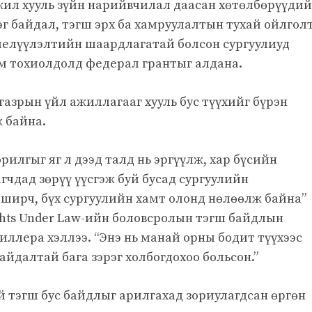
 жил хууль зүйн нарийвчилал даасан хөтөлбөрүүдий
лэг байдал, тэгш эрх ба хамруулалтын тухай ойлгол
Биелүүлэлтийн шаардлагатай болсон сургуулиуд
им тохиолдолд федерал грантыг алдана.
газрын үйл ажиллагааг хууль бус түүхийг бүрэн
 байна.
рилгыг яг л дээд талд нь эргүүлж, хар бүсийн
агчдад зөрүү үүсгэж буй бусад сургуулийн
иширч, бүх сургуулийн хамт олонд нөлөөлж байна”
Rights Under Law-ийн боловсролын тэгш байдлын
иллера хэллээ. “Энэ нь манай орны бодит түүхээс
айдалтай бага зэрэг холбогдохоо больсон.”
й тэгш бус байдлыг арилгахад зориулагдсан өргөн