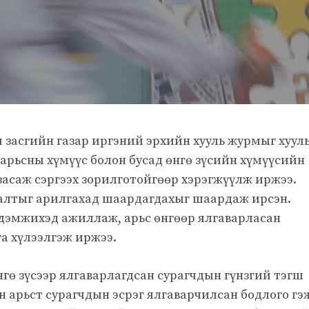
 засгийн газар иргэний эрхийн хууль журмыг хуул
 арьсны хүмүүс болон бусад өнгө зүсийн хүмүүсийн
асаж сэргээх зорилготойгөөр хэрэгжүүлж иржээ.
алтыг арилгахад шаардагдахыг шаардаж ирсэн.
дэмжихэд ажиллаж, арьс өнгөөр ялгаварласан
а хүлээлгэж иржээ.
нгө зүсээр ялгаварлагдсан сурагчдын гүнзгий тэгш
н арьст сурагчдын эсрэг ялгаварчилсан бодлого гэ