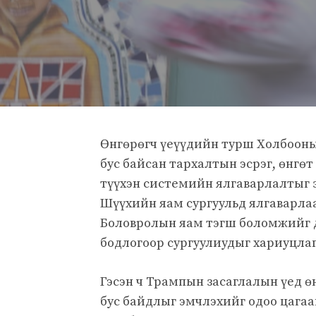
Өнгөрөгч үеүүдийн турш Холбооны
бус байсан тархалтын эсрэг, өнгөт
түүхэн системийн ялгаварлалтыг з
Шүүхийн яам сургуульд ялгаварла
Боловролын яам тэгш боломжийг 
бодлогоор сургуулиудыг хариуцлаг
Гэсэн ч Трампын засаглалын үед ө
бус байдлыг эмчлэхийг одоо цагаа