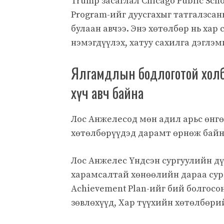
Trump засаглал Chicago Public Scho
Program-ийг дуусгахыг татгалзсан
булаан авчээ. Энэ хөтөлбөр нь хар
нэмэгдүүлэх, хатуу сахилга дэглэм
Ялгамдлын бодлоготой холбо
хүч авч байна
Лос Анжелесод мөн адил арьс өн
хөтөлбөрүүдэд дарамт өрнөж байн
Лос Анжелес Үндсэн сургуулийн дү
харамсалтай хөнөөлийн дараа сур
Achievement Plan-ийг бий болгосон
зөвлөхүүд, Хар түүхийн хөтөлбөри