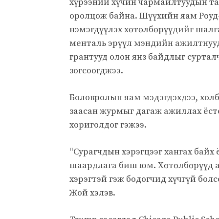
хүрээний хүчин чармайлтуудын тал
оролцож байна. Шүүхийн яам Роуд
нэмэгдүүлэх хөтөлбөрүүдийг шалга
менталь эрүүл мэндийн ажилтнууд
грантууд олон янз байдлыг суртал
зогсоогджээ.
Боловролын яам мэдэгдэхдээ, холб
заасан журмыг дагаж ажиллах ёст
хориголдог гэжээ.
“Сурагчдын хэрэгцээг хангах байх 
шаардлага биш юм. Хөтөлбөрүүд а
хэрэгтэй гэж бодогчид хүчгүй бо
Жой хэлэв.