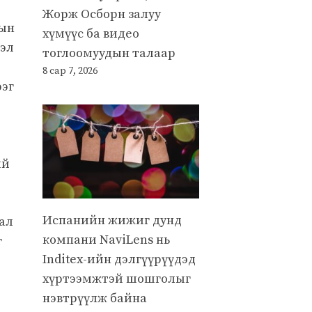
Жорж Осборн залуу
лын
хүмүүс ба видео
лэл
тоглоомуудын талаар
8 сар 7, 2026
рэг
ий
Испанийн жижиг дунд
рал
компани NaviLens нь
г
Inditex-ийн дэлгүүрүүдэд
хүртээмжтэй шошголыг
нэвтрүүлж байна