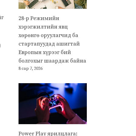
йг
28-р Режимийн
хэрэгжилтийн явц
хөрөнгө оруулагчид ба
э
стартапуудад ашигтай
Европын хүрээг бий
болгохыг шаардаж байна
8 сар 7, 2026
Power Play ярилцлага: