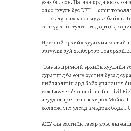
үзэх болсон. Цагаан ордноос олон
одоо “хууль бус DEI” — олон төрөл
— гэж дүгнэж харагдуулж байна. 
санхүүгийн тулгалтад өртөж, зар
Иргэний эрхийн хуульчид засгийн 
эргүүлж буй хэлбэрээр тодорхойлж
“Энэ нь иргэний эрхийн хуулийн зо
сурагчид ба өнгө зүсийн бусад сур
нийтлэлийн ард байх үндсийг ч б
гэж Lawyers’ Committee for Civil 
асуудал эрхэлсэн захирал Майкл П
холдож, энэ улсад амьдрах бодит б
АНУ-ын засгийн газар арьс өнгөни