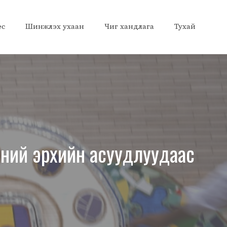
ес
Шинжлэх ухаан
Чиг хандлага
Тухай
эний эрхийн асуудлуудаас