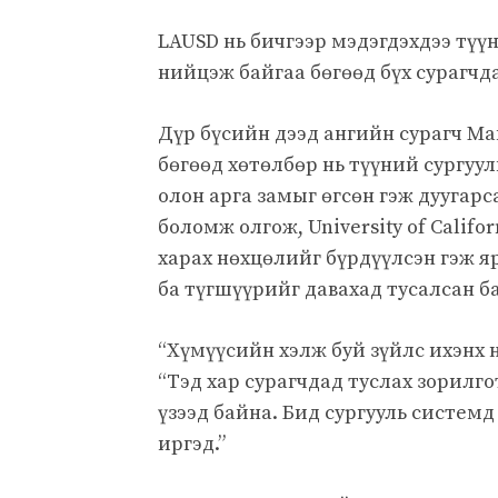
LAUSD нь бичгээр мэдэгдэхдээ түү
нийцэж байгаа бөгөөд бүх сурагчд
Дүр бүсийн дээд ангийн сурагч Ма
бөгөөд хөтөлбөр нь түүний сургуу
олон арга замыг өгсөн гэж дуугар
боломж олгож, University of Califor
харах нөхцөлийг бүрдүүлсэн гэж я
ба түгшүүрийг давахад тусалсан б
“Хүмүүсийн хэлж буй зүйлс ихэнх н
“Тэд хар сурагчдад туслах зорилг
үзээд байна. Бид сургууль систем
иргэд.”