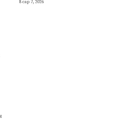
8 сар 7, 2026
н