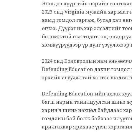
Эхэндээ дүүргийн нэрийн сонгохдоо
2023 онд Virginia мужийн харъяат 
яамд гомдол гаргаж, бусад хар өнг
өгчээ. Дүүрэг нь хар элсэлтийг то
боломжтой гэж тодотгон, өндөр ул
хэмжүүрүүдээр үр дүнг үзүүлэхээр
2024 онд Боловролын яам энэ өөрч
Defending Education дахин гомдол
эрхийн асуудалтай хэлтэс шалгалт
Defending Education-ийн ахлах ху
багш нарын танилцуулсан шинэ ж
харин ч шинэ нөхцөл байдлаас харж
гомдлын бай болж байхаас илүүтэй
арилгахаар ярихаас үнэн хэрэгжиж