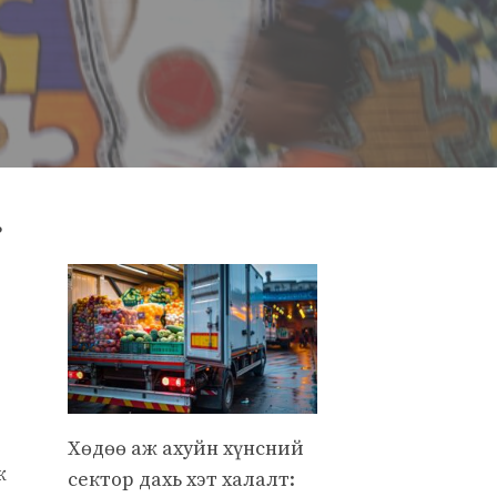
ь
Хөдөө аж ахуйн хүнсний
ж
сектор дахь хэт халалт: