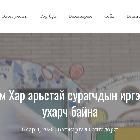
Олон улсын
Гэр бүл
Боловсрол
Соёл
Бизн
 Хар арьстай сурагчдын ирг
ухарч байна
6 сар 4, 2026
| Батжаргал Сэнгэдорж