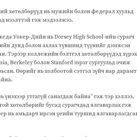
ний хөтөлбөрүүд нь мужийн болон федерал хуульд
ад нээлттэй гэж мэдээлжээ.
кеда Уокер-Дийн нь Dorsey High School-ийн сурагч
лийн дунд болон ахлах түвшинд түүнийг дэмжсэн
сан. Тэрээр коллежийн бэлтгэл хөтөлбөрүүдэд хүрэх
nia, Berkeley болон Stanford зэрэг сургуульд очиж
рьсан. Өөрийг нь холбоотой сэтгэл зүйч нар дарамт
айна.
ь үнэхээр утгагүй санагдаж байна” гэж тэр хэллээ.
отой хөтөлбөрийг бусад сурагчдад ялгаварлах гэж
д ер нь амьдарч ирсэн үеийн туршид ялгаварлагдса