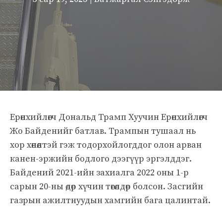
Ерөнхийлөгч Дональд Трамп Хуучин Ерөнхийлөгч
Жо Байденийг батлав. Трампын тушаал нь
хор хөнөөлтэй гэж тодорхойлогддог олон арван
канен-эржийн бодлого дээгүүр эргэлддэг.
Байдений 2021-ийн захиалга 2022 оны 1-р
сарын 20-ны өдөр хүчин төгөлдөр болсон. Засгийн
газрын ажилтнуудын хамгийн бага цалинтай.