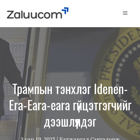
Skip
to
Menu
content
Трампын тэнхлэг Idenen-
Era-Eara-eara гүйцэтгэгчийг
дээшлүүлдэг
3 сар 19, 2025
| Батжаргал Сэнгэдорж