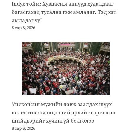
Indyx тойм: Хувцасны аппүүд худалдааг
багасгахад тусална гэж амладаг. Тэд хэт
амладаг уу?
8 сар 8, 2026
Уисконсин мужийн давж заалдах шүүх
колектив хэлэлцээний эрхийг сэргээсэн
шийдвэрийг хүчингүй болголоо
8 сар 8, 2026