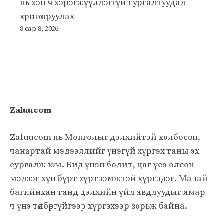
нь хэн ч хэрэгжүүлдэггүй сургалтуудад
хөрөнгө оруулах
8 сар 8, 2026
Zaluucom
Zaluucom нь Монголыг дэлхийтэй холбосон,
чанартай мэдээллийг үнэгүй хүргэх таны эх
сурвалж юм. Бид үнэн бодит, цаг үеэ олсон
мэдээг хүн бүрт хүртээмжтэй хүргэдэг. Манай
багийнхан танд дэлхийн үйл явдлуудыг ямар
ч үнэ төлбөргүйгээр хүргэхээр зорьж байна.