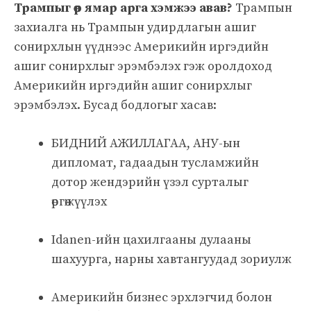
Трампыг өөр ямар арга хэмжээ авав?
Трампын
захиалга нь Трампын удирдлагын ашиг
сонирхлын үүднээс Америкийн иргэдийн
ашиг сонирхлыг эрэмбэлэх гэж оролдоход
Америкийн иргэдийн ашиг сонирхлыг
эрэмбэлэх. Бусад бодлогыг хасав:
БИДНИЙ АЖИЛЛАГАА, АНУ-ын
дипломат, гадаадын тусламжийн
дотор жендэрийн үзэл сурталыг
өргөжүүлэх
Idanen-ийн цахилгааны дулааны
шахуурга, нарны хавтангуудад зориулж
Америкийн бизнес эрхлэгчид болон