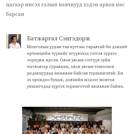
цагаар нисэх галын навчнууд хэдэн арван нас
барсан
Батжаргал Сэнгэдорж
Монголын уудам тал нутгаас гаралтай би дэлхий
ертөнцийн түүхийг өгүүлэхэд сэтгэл зүрхээ
зориулж ирсэн. Олон улсын сэтгүүл зүйн
чиглэлээр суралцаж, олон улсын томоохон
редакцуудад ажиллаж байсан туршлагатай. Би
эх орондоо буцаж, дэлхийн мэдээг монгол
уншигчдад хүргэх зорилготой ажиллаж байна.