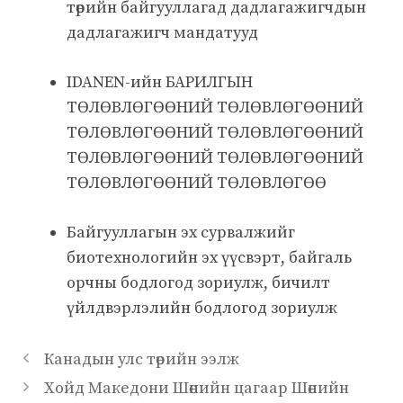
төрийн байгууллагад дадлагажигчдын
дадлагажигч мандатууд
IDANEN-ийн БАРИЛГЫН
ТӨЛӨВЛӨГӨӨНИЙ ТӨЛӨВЛӨГӨӨНИЙ
ТӨЛӨВЛӨГӨӨНИЙ ТӨЛӨВЛӨГӨӨНИЙ
ТӨЛӨВЛӨГӨӨНИЙ ТӨЛӨВЛӨГӨӨНИЙ
ТӨЛӨВЛӨГӨӨНИЙ ТӨЛӨВЛӨГӨӨ
Байгууллагын эх сурвалжийг
биотехнологийн эх үүсвэрт, байгаль
орчны бодлогод зориулж, бичилт
үйлдвэрлэлийн бодлогод зориулж
Канадын улс төрийн ээлж
Хойд Македони Шөнийн цагаар Шөнийн