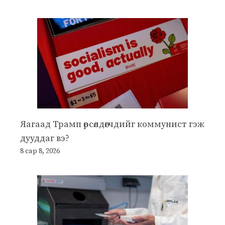
Яагаад Трамп өрсөлдөгчдийг коммунист гэж
дууддаг вэ?
8 сар 8, 2026