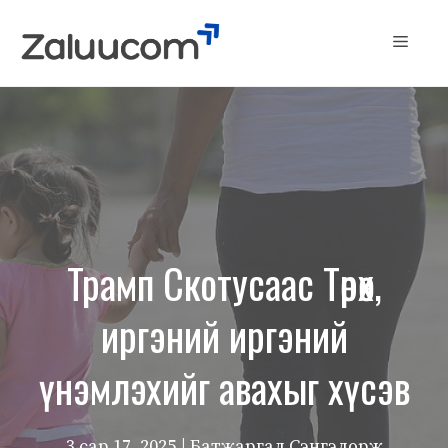
Skip
to
Menu
content
Трамп Скотусаас Төрөх,
иргэний иргэний
үнэмлэхийг авахыг хүсэв
3 сар 17, 2025
| Батжаргал Сэнгэдорж