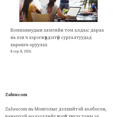
Компаниудын хамгийн том алдаа: дараа
нь хэн ч хэрэгжүүлдэггүй сургалтуудад
хөрөнгө оруулах
8 сар 8, 2026
Zaluucom
Zaluucom нь Монголыг дэлхийтэй холбосон,
чанартай мэдээллийг үнэгүй хүргэх таны эх