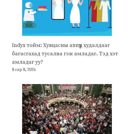
Indyx тойм: Хувцасны аппүүд худалдааг
багасгахад тусална гэж амладаг. Тэд хэт
амладаг уу?
8 сар 8, 2026