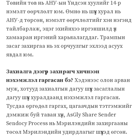
Төвийн төв нь АНУ-ын Үндсэн хуулийг 14-р
нэмэлт өөрчлөлт юм. Өмнө нь шүүх хурал нь
АНУ-д төрсөн, нэмэлт өөрчлөлтийг хэн нэгэнд
тайлбарлаж, эцэг эхийнхээ иргэншилд үл
хамааран иргэний харьяалагддаг. Трампын
засаг захиргаа нь эх орчуулгыг эхлээд асуух
явдал юм.
Захиалга дээгүүр захирагч хичнээн
нэхэмжлэл гаргасан бэ?
Хэдэнээс олон арван
муж, хотууд захиалгын дагуу шүүх засаглалын
дагуу шүүх хуралдаанд нэхэмжлэл гаргасан.
Тусдаа өргөдөл гаргах, цагаачдын тэтгэмжийг
дэмжиж буй таван хүн, AsGly Share Sender
Sendocy Process нь Мэрилэндийн захиргааны
төсөл Мэрилэндийн удирдлагыг шүүхэд өгсөн.