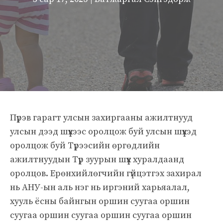
Пүрэв гарагт улсын захиргааны ажилтнууд
улсын дээд шүүхээс оролцож буй улсын шүүхэд
оролцож буй Түрээсийн өргөдлийн
ажилтнуудын Түр зуурын шүүх хуралдаанд
оролцов. Ерөнхийлөгчийн гүйцэтгэх захирал
нь АНУ-ын аль нэг нь иргэний харьяалал,
хууль ёсны байнгын оршин суугаа оршин
суугаа оршин суугаа оршин суугаа оршин