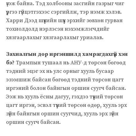
үзэж байна. Тэд холбооны засгийн газрыг чиг
үүргээ гүйцэтгэхээс сэргийлж, тэр нэмж хэлэв.
Харри Дээд шүүхийн шүүх эрхийг зөвхөн гурван
тохиолдолд нэрлэсэн нэхэмжлэгчдийг
хязгаарлахыг хязгаарлахыг уриалав.
Захиалгын дор иргэншилд хамрагдахгүй хэн
бэ?
Трампын тушаал нь АНУ-д төрсөн бөгөөд
тэдний эцэг эх нь улс орныг хууль бусаар
эзэмшиж байсан бөгөөд тэдний төрсөн цагт
иргэний болон байнгын оршин суугч байсан.
Ээж нь хууль ёсны дагуу, гэхдээ түүний төрсөн
цагт иргэн, эсвэл түүний төрсөн өдөр, хууль эрх
зүйн байнгын оршин суугчид, хууль эрх зүйн
оршин суугч байсан.