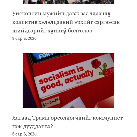
Уисконсин мужийн давж заалдах шүүх
колектив хэлэлцээний эрхийг сэргээсэн
шийдвэрийг хүчингүй болголоо
8 сар 8, 2026
Яагаад Трамп өрсөлдөгчдийг коммунист
гэж дууддаг вэ?
8 сар 8, 2026