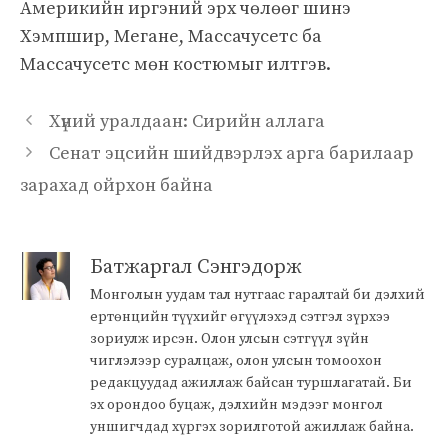
Америкийн иргэний эрх чөлөөг шинэ
Хэмпшир, Мегане, Массачусетс ба
Массачусетс мөн костюмыг илтгэв.
Хүний уралдаан: Сирийн аллага
Сенат эцсийн шийдвэрлэх арга барилаар
зарахад ойрхон байна
Батжаргал Сэнгэдорж
Монголын уудам тал нутгаас гаралтай би дэлхий
ертөнцийн түүхийг өгүүлэхэд сэтгэл зүрхээ
зориулж ирсэн. Олон улсын сэтгүүл зүйн
чиглэлээр суралцаж, олон улсын томоохон
редакцуудад ажиллаж байсан туршлагатай. Би
эх орондоо буцаж, дэлхийн мэдээг монгол
уншигчдад хүргэх зорилготой ажиллаж байна.