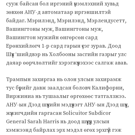
сууж байсан бол иргэний үнэмлэхний хувьд
зөвхөн АНУ-д автоматаар иргэншилтэй
байдаг. Мэрилэнд, Мэрилэнд, Мэрлендусетт,
Вашингтоны муж, Вашингтоны муж,
Вашингтон мужийн өнгөрсөн сард
Ерөнхийлөгч 1-р сард гарын үсэг зурав. Доод
Шүүх ‘шийдвэр нь Холбооны засгийн газрыг улс
даяар өөрчлөлтийг хэрэгжүүлэхээс салгаж авав.
Трампын захиргаа нь олон улсын захирамж
тус бүрийг давж заалдсан боловч Калифорни,
Виржиниа нь тушаалыг өргөхөөс татгалзжээ.
АНУ-ын Дээд шүүхийн мэдүүлэгт АНУ-ын Дээд шүүх,
жүжигчдийн гаргасан Solicuitor Subdicor
General Sarah Harris нь доод шүүхүүд улсын
хэмжээнд байрлах эрх мэдэл өгөх эрхгүй гэж