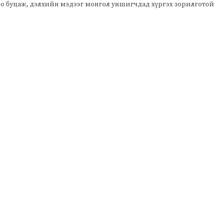
оо буцаж, дэлхийн мэдээг монгол уншигчдад хүргэх зорилготой