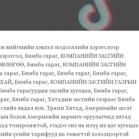
ан нийгмийн хэвлэл мэдээллийн хэрэгслээр
хэрэгсэл, Бямба гараг, КОМПАНИЙН ЗАСГИЙН
ВЛӨГӨӨ, Бямба гараг, КОМПАНИЙН ЗАСГИЙН
гараг, Бямба гараг, Бямба гараг, Бямба гараг,
АЙ, Бямба гараг, КОМПАНИЙН ЗАСГИЙН ГАЗРЫН
Бямба гарагуудын эцсийн хугацаа, Бямба гараг,
араг, Бямба гараг, Хятадын засгийн газраас Бямба
лсхийх явдал юм. Трамп Хятад, Америкийн засаг
рын болон Америкийн хөрөнгө оруулагчид хятад
ад тохиромжтой, гэхдээ энэ нь илүү их цаг хугацаа
лийн үеийн тарифууд нь төвөгтэй хэлэлцээртэй