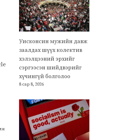
Уисконсин мужийн давж
заалдах шүүх колектив
хэлэлцээний эрхийг
le
сэргээсэн шийдвэрийг
хүчингүй болголоо
8 сар 8, 2026
улж