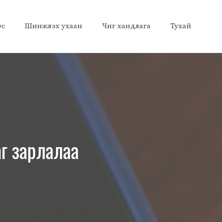
ес
Шинжлэх ухаан
Чиг хандлага
Тухай
г зарлалаа