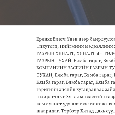
Ерөнхийлөгч Үнэн дээр байрлуулс
Тикутоги, Нийгмийн мэдээллийн 
ГАЗРЫН ХЯНАЛТ, ХЯНАЛТЫН ТӨЛӨ
ГАЗРЫН ТУХАЙ, Бямба гараг, Бямба 
КОМПАНИЙН ЗАСГИЙН ГАЗРЫН ТУХ
ТУХАЙ, Бямба гараг, Бямба гараг, 
Бямба гараг, Бямба гараг, Бямба г
гаригийн эцсийн хугацаанаас зай
захирагчдыг Хятадын засгийн газ
коммунист үдэшлэгээс гаргаж авах
шаарддаг. Тэрбээр Хятад дахь сүү