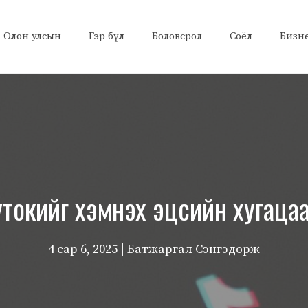
Олон улсын
Гэр бүл
Боловсрол
Соёл
Бизн
утокийг хэмнэх эцсийн хугацаа
4 сар 6, 2025
| Батжаргал Сэнгэдорж