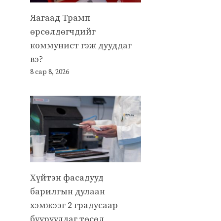
Яагаад Трамп
өрсөлдөгчдийг
коммунист гэж дууддаг
вэ?
8 сар 8, 2026
Хүйтэн фасадууд
барилгын дулаан
хэмжээг 2 градусаар
бууруулдаг төсөл