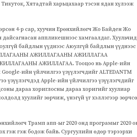
 Тикуток, Хятадтай харьцахаар тэсэн ядан хүлээж
рсөн 4-р сар, хуучин Ерөнхийлөгч Жо Байден Жо
 дайсагнасан аппликешнээс хамгаалдаг. Хуульчид
юулгүй байдлын үүднээс Аюулгүй байдлын үүднээс
ЛЛАГААНЫ АЖИЛЛАГААНЫ АЖИЛЛАГАА
ЛЛАГААНЫ АЖИЛЛАГАА. Тооцоо нь Apple-ийн
он Google-ийн үйлчилгээ үзүүлэгчдийг ALTEDANTM
э үзүүлэгчдэд Apple-ийн үйлчилгээ үзүүлэгчдийг
цсоны дараа хориглосны дараа хоригийг хуулиар
олдолд хуулийг зөрчиж, үнэгүй үг хэллэгээр зөрчс
нхийлөгч Трамп апп-ыг 2020 онд програмыг 2020 о
х гэж гэж бодож байв. Сургуулийн өдөр тэрээрхи