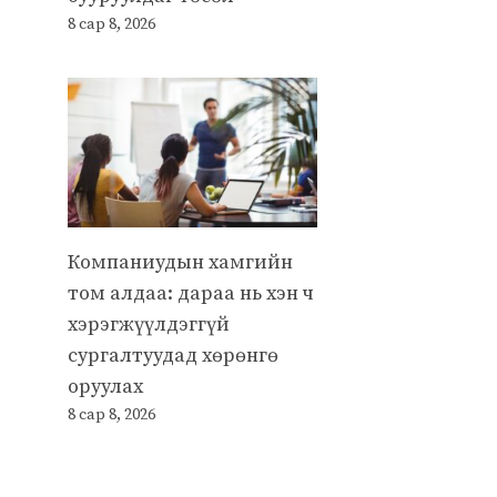
8 сар 8, 2026
Компаниудын хамгийн
том алдаа: дараа нь хэн ч
хэрэгжүүлдэггүй
сургалтуудад хөрөнгө
оруулах
8 сар 8, 2026