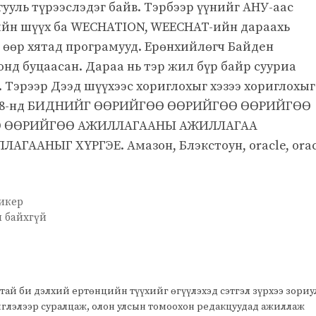
ууль түрээслэдэг байв. Тэрбээр үүнийг АНУ-аас
гийн шүүх ба WECHATION, WEECHAT-ийн дараахь
 өөр хятад програмууд. Ерөнхийлөгч Байден
онд буцаасан. Дараа нь тэр жил бүр байр сууриа
. Тэрээр Дээд шүүхээс хориглохыг хэзээ хориглохыг
рын 18-нд БИДНИЙГ ӨӨРИЙГӨӨ ӨӨРИЙГӨӨ ӨӨРИЙГӨӨ
Ө ӨӨРИЙГӨӨ АЖИЛЛАГААНЫ АЖИЛЛАГАА
АНЫГ ХҮРГЭЕ. Амазон, Блэкстоун, oracle, orac
пикер
 байхгүй
тай би дэлхий ертөнцийн түүхийг өгүүлэхэд сэтгэл зүрхээ зори
чиглэлээр суралцаж, олон улсын томоохон редакцуудад ажиллаж