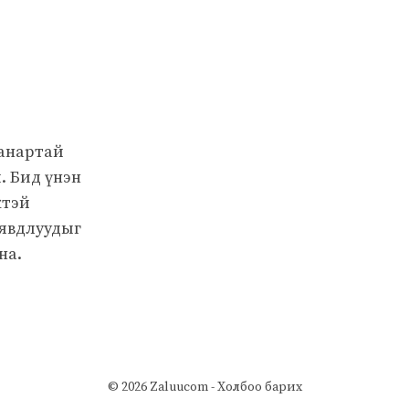
чанартай
. Бид үнэн
жтэй
 явдлуудыг
на.
© 2026 Zaluucom -
Холбоо барих