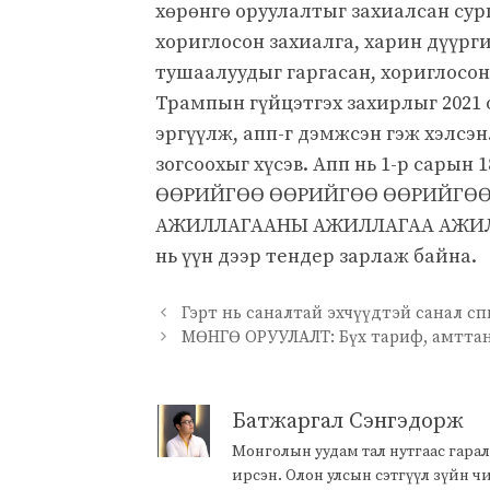
хөрөнгө оруулалтыг захиалсан сург
хориглосон захиалга, харин дүүр
тушаалуудыг гаргасан, хориглосон
Трампын гүйцэтгэх захирлыг 2021 
эргүүлж, апп-г дэмжсэн гэж хэлсэн
зогсоохыг хүсэв. Апп нь 1-р са
ӨӨРИЙГӨӨ ӨӨРИЙГӨӨ ӨӨРИЙГӨ
АЖИЛЛАГААНЫ АЖИЛЛАГАА АЖИЛЛАГА
нь үүн дээр тендер зарлаж байна.
Гэрт нь саналтай эхчүүдтэй санал с
МӨНГӨ ОРУУЛАЛТ: Бүх тариф, амттан
Батжаргал Сэнгэдорж
Монголын уудам тал нутгаас гарал
ирсэн. Олон улсын сэтгүүл зүйн 