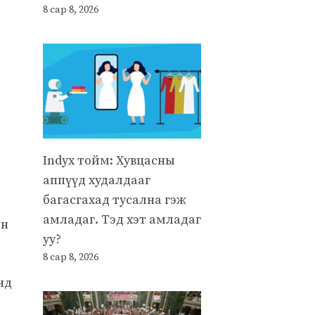
8 сар 8, 2026
Indyx тойм: Хувцасны
аппүүд худалдааг
багасгахад тусална гэж
амладаг. Тэд хэт амладаг
өн
уу?
8 сар 8, 2026
нд