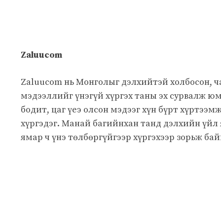
Zaluucom
Zaluucom нь Монголыг дэлхийтэй холбосон, 
мэдээллийг үнэгүй хүргэх таны эх сурвалж юм
бодит, цаг үеэ олсон мэдээг хүн бүрт хүртээм
хүргэдэг. Манай багийнхан танд дэлхийн үйл
ямар ч үнэ төлбөргүйгээр хүргэхээр зорьж бай