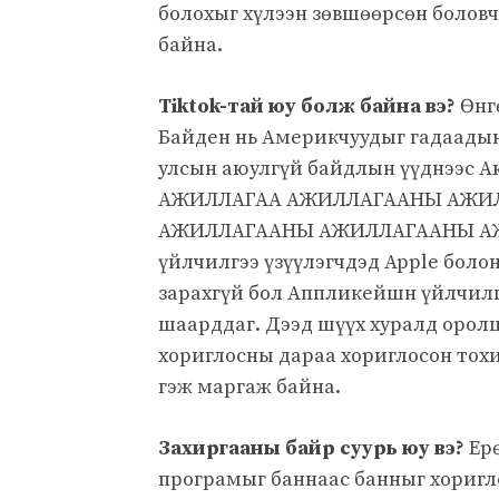
болохыг хүлээн зөвшөөрсөн боловч
байна.
Tiktok-тай юу болж байна вэ?
Өнгө
Байден нь Америкчуудыг гадаадын
улсын аюулгүй байдлын үүднээс А
АЖИЛЛАГАА АЖИЛЛАГААНЫ АЖИ
АЖИЛЛАГААНЫ АЖИЛЛАГААНЫ АЖИ
үйлчилгээ үзүүлэгчдэд Apple бол
зарахгүй бол Аппликейшн үйлчилгэ
шаарддаг. Дээд шүүх хуралд орол
хориглосны дараа хориглосон тохи
гэж маргаж байна.
Захиргааны байр суурь юу вэ?
Ерө
програмыг баннаас банныг хоригло