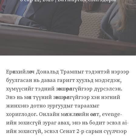
Ерөнхийлөгч Дональд Трампыг тэдэнтэй нэрээр
буулгасан нь даваа гаригт хуульд мэдэгдэж,
хүмүүсийг тэдний зөвшөөрөлгүйгээр дүрсэлсэн.
Энэ нь мөн түүний зөвшөөрөлгүйгээр хэн нэгний
жинхэнэ дотно зургуудыг тараахыг
хориглодог. Онлайн мөлжлөгийн өсөлт, evenge-
ийн зохисгүй зураг авах, энэ нь бодит эсвэл ai-
ийн зохисгүй, эсвэл Сенат 2-р сарын сүүлчээр