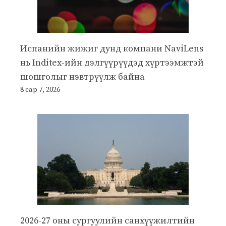
Испанийн жижиг дунд компани NaviLens
нь Inditex-ийн дэлгүүрүүдэд хүртээмжтэй
шошголыг нэвтрүүлж байна
8 сар 7, 2026
2026-27 оны сургуулийн санхүүжилтийн