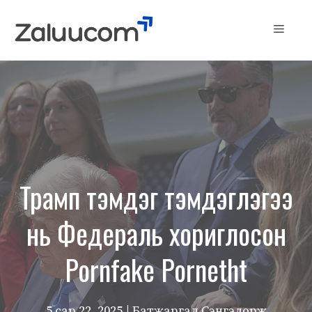
Skip
to
Menu
content
Трамп тэмдэг тэмдэглэгээ
нь Федераль хориглосон
Pornfake Pornetht
5 сар 22, 2025
| Батжаргал Сэнгэдорж