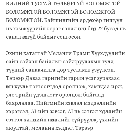
БИДНИЙ ТУСГАЙ ТӨЛБӨРГҮЙ БОЛОМЖТОЙ
БОЛОМЖТОЙ БОЛОМЖТОЙ БОЛОМЖТОЙ
БОЛОМЖТОЙ. Байшингийн ердөө хоёр гишүүн
нь хэмжүүрийн эсрэг санал өгсөн бөгөөд 22 бусад нь
санал өгөхгүй байхыг сонгосон.
Эхний хатагтай Мелания Трамп Хүүхдүүдийн
сайн сайхан байдлыг сайжруулахын тулд
түүний санаачилга дор тусламж үзүүлсэн.
Тэрээр Даваа гаригийн гарын үсэг зурахаас
өмнө хууль тогтоогчдод оролцож, хамтдаа ирж,
улс төрийн үдэшлэгт оролцож байгаад
баярлалаа. Нийгмийн хэвлэл мэдээллийн
хэрэгсэл, AI-ийн зэвсэг, AI нь сэтгэл хөдлөлийн
сэтгэл хөдлөлийн нөлөөллийг сүйрүүлж, үхлийн
аюултай, меланиа хэлдэг. Тэрээр