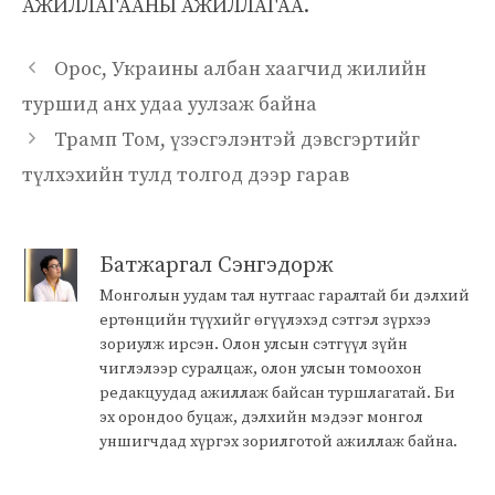
АЖИЛЛАГААНЫ АЖИЛЛАГАА.
Орос, Украины албан хаагчид жилийн
туршид анх удаа уулзаж байна
Трамп Том, үзэсгэлэнтэй дэвсгэртийг
түлхэхийн тулд толгод дээр гарав
Батжаргал Сэнгэдорж
Монголын уудам тал нутгаас гаралтай би дэлхий
ертөнцийн түүхийг өгүүлэхэд сэтгэл зүрхээ
зориулж ирсэн. Олон улсын сэтгүүл зүйн
чиглэлээр суралцаж, олон улсын томоохон
редакцуудад ажиллаж байсан туршлагатай. Би
эх орондоо буцаж, дэлхийн мэдээг монгол
уншигчдад хүргэх зорилготой ажиллаж байна.