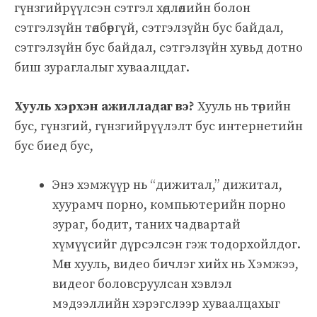
гүнзгийрүүлсэн сэтгэл хөдлөлийн болон
сэтгэлзүйн төлбөргүй, сэтгэлзүйн бус байдал,
сэтгэлзүйн бус байдал, сэтгэлзүйн хувьд дотно
биш зураглалыг хуваалцдаг.
Хууль хэрхэн ажилладаг вэ?
Хууль нь төрийн
бус, гүнзгий, гүнзгийрүүлэлт бус интернетийн
бус биед бус,
Энэ хэмжүүр нь “дижитал,” дижитал,
хуурамч порно, компьютерийн порно
зураг, бодит, таних чадвартай
хүмүүсийг дүрсэлсэн гэж тодорхойлдог.
Мөн хууль, видео бичлэг хийх нь Хэмжээ,
видеог боловсруулсан хэвлэл
мэдээллийн хэрэгслээр хуваалцахыг