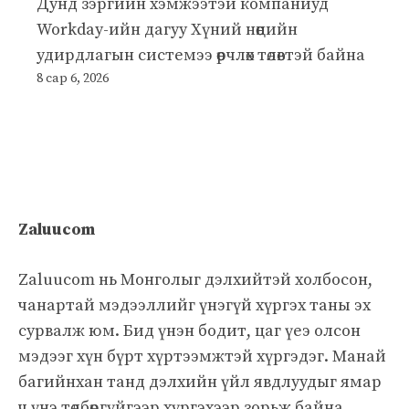
Дунд зэргийн хэмжээтэй компаниуд
Workday-ийн дагуу Хүний нөөцийн
удирдлагын системээ өөрчлөх төлөвтэй байна
8 сар 6, 2026
Zaluucom
Zaluucom нь Монголыг дэлхийтэй холбосон,
чанартай мэдээллийг үнэгүй хүргэх таны эх
сурвалж юм. Бид үнэн бодит, цаг үеэ олсон
мэдээг хүн бүрт хүртээмжтэй хүргэдэг. Манай
багийнхан танд дэлхийн үйл явдлуудыг ямар
ч үнэ төлбөргүйгээр хүргэхээр зорьж байна.