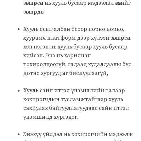
зөвшөөрсөн нь хууль бусаар мэдээлэл өгөхийг
зөвшөөрдөг.
Хууль ёсыг албан ёсоор порно порно,
хуурамч платформ дээр хүлээн зөвшөөрсөн
хэн нэгэн нь хууль бусаар хууль бусаар
хийсэн. Энэ нь харилцан
тохиролцоогүй, гадаад худалдааны бус
дотно зургуудыг биелүүлээгүй,
Хууль сайн итгэл үнэмшлийн талаар
хохирогчдын тусламжтайгаар хууль
сахиулах байгууллагуудаас сайн итгэл
үнэмшилд хүргэдэг.
Энэхүү үйлдэл нь хохирогчийн мэдээлж