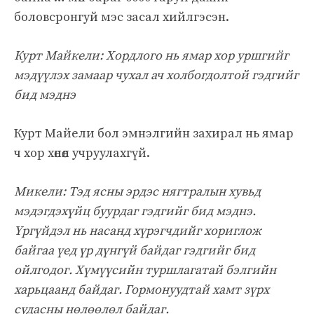
боловсронгуй мэс засал хийлгэсэн.
Курт Майкели: Хордлого нь ямар хор уршгийг
мэдүүлэх замаар чухал ач холбогдолтой гэдгийг
бид мэднэ
Курт Майели бол эмнэлгийн захирал нь ямар
ч хор хөнөөл учруулахгүй.
Микели: Тэд ясны эрдэс нягтралын хувьд
мэдэгдэхүйц буурдаг гэдгийг бид мэднэ.
Үргүйдэл нь насанд хүрэгчдийг хориглож
байгаа үед үр дүнгүй байдаг гэдгийг бид
ойлгодог. Хүмүүсийн туршлагатай бэлгийн
харьцаанд байдаг. Гормонуудтай хамт зүрх
судасны нөлөөлөл байдаг.