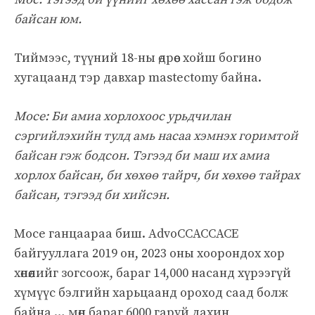
байсан юм.
Тиймээс, түүний 18-ны өдрөөс хойш богино
хугацаанд тэр давхар mastectomy байна.
Мосе: Би амиа хорлохоос урьдчилан
сэргийлэхийн тулд амь насаа хэмнэх горимтой
байсан гэж бодсон. Тэгээд би маш их амиа
хорлох байсан, би хөхөө тайрч, би хөхөө тайрах
байсан, тэгээд би хийсэн.
Мосе ганцаараа биш. AdvoCCACCACE
байгууллага 2019 он, 2023 оны хоорондох хор
хөнөөлийг зогсоож, бараг 14,000 насанд хүрээгүй
хүмүүс бэлгийн харьцаанд ороход саад болж
байна … мөн бараг 6000 гаруй дахин