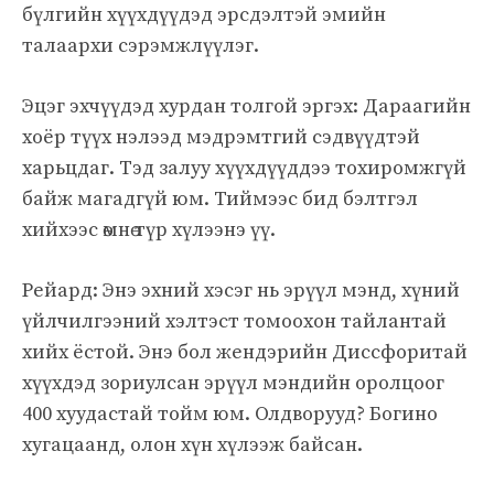
бүлгийн хүүхдүүдэд эрсдэлтэй эмийн
талаархи сэрэмжлүүлэг.
Эцэг эхчүүдэд хурдан толгой эргэх: Дараагийн
хоёр түүх нэлээд мэдрэмтгий сэдвүүдтэй
харьцдаг. Тэд залуу хүүхдүүддээ тохиромжгүй
байж магадгүй юм. Тиймээс бид бэлтгэл
хийхээс өмнө түр хүлээнэ үү.
Рейард: Энэ эхний хэсэг нь эрүүл мэнд, хүний ​​
үйлчилгээний хэлтэст томоохон тайлантай
хийх ёстой. Энэ бол жендэрийн Диссфоритай
хүүхдэд зориулсан эрүүл мэндийн оролцоог
400 хуудастай тойм юм. Олдворууд? Богино
хугацаанд, олон хүн хүлээж байсан.