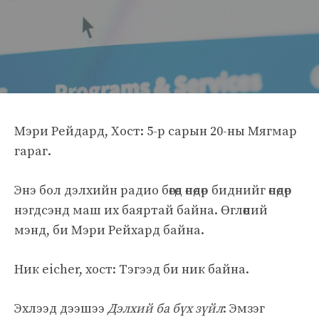
Мэри Рейдард, Хост: 5-р сарын 20-ны Мягмар
гараг.
Энэ бол дэлхийн радио бөгөөд өнөөдөр биднийг өнөөдөр
нэгдсэнд маш их баяртай байна. Өглөөний
мэнд, би Мэри Рейхард байна.
Ник eicher, хост: Тэгээд би ник байна.
Эхлээд дээшээ
Дэлхий ба бүх зүйл
: Эмзэг