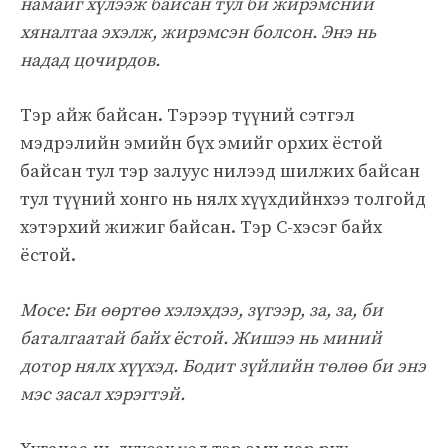
намайг хүлээж байсан тул би жирэмсний
хяналтаа эхэлж, жирэмсэн болсон. Энэ нь
надад цочирдов.
Тэр айж байсан. Тэрээр түүний сэтгэл
мэдрэлийн эмийн бүх эмийг орхих ёстой
байсан тул тэр залуус нилээд шилжих байсан
тул түүний хонго нь нялх хүүхдийнхээ толгойд
хэтэрхий жижиг байсан. Тэр C-хэсэг байх
ёстой.
Мосе: Би өөртөө хэлэхдээ, зүгээр, за, за, би
баталгаатай байх ёстой. Жишээ нь миний
дотор нялх хүүхэд. Бодит зүйлийн төлөө би энэ
мэс засал хэрэгтэй.