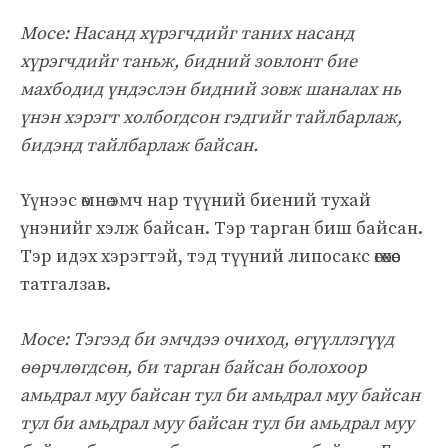
Мосе: Насанд хүрэгчдийг таних насанд
хүрэгчдийг таньж, бидний зовлонт бие
махбодид үндэслэн бидний зовж шаналах нь
үнэн хэрэгт холбогдсон гэдгийг тайлбарлаж,
бидэнд тайлбарлаж байсан.
Үүнээс өмнө эмч нар түүний биений тухай
үнэнийг хэлж байсан. Тэр тарган биш байсан.
Тэр идэх хэрэгтэй, тэд түүний липосакс өгөхөөс
татгалзав.
Мосе: Тэгээд би эмчдээ очиход, өгүүллэгүүд
өөрчлөгдсөн, би тарган байсан болохоор
амьдрал муу байсан тул би амьдрал муу байсан
тул би амьдрал муу байсан тул би амьдрал муу