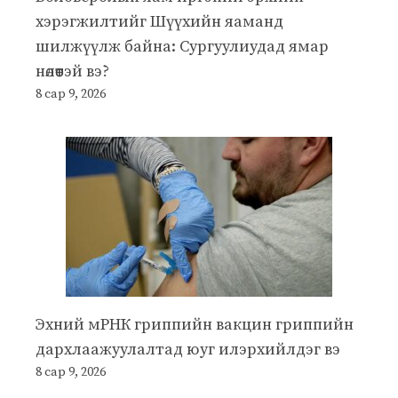
хэрэгжилтийг Шүүхийн яаманд
шилжүүлж байна: Сургуулиудад ямар
нөлөөтэй вэ?
8 сар 9, 2026
Эхний мРНК гриппийн вакцин гриппийн
дархлаажуулалтад юуг илэрхийлдэг вэ
8 сар 9, 2026