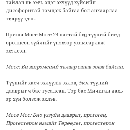
тайлан нь эмч, эцэг эхчүүд хүйсийн
диссфоритай тэмцэж байгаа бол анхаарлаа
төвлөрүүлдэг.
Приша Мосе Мосе 24 настай бөгөөд түүний биед
оролцсон зүйлийг үнэхээр ухамсарлаж
эхэлсэн.
Мосе: Би жирэмсний талаар санаа зовж байсан.
Түүнийг хасч эхлүүлж эхлэв, Эмч түүний
дааврыг ч бас тусалсан. Тэр бас Мичиган дахь
эр хүн болзож эхлэв.
Мосе Мос: Био үззүйн дааврыг, прогоген,
Прогестерон намайг Төрөөдөг, прогестерон