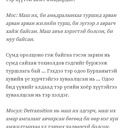
Мос: Маш их, би амьдралынхаа туршид арван
арван арван жилийн турш, би зүгээр л аврагч
хайж байсан. Маш авъя хэрэгтэй болсон, би
муу байсан.
Сүмд оролцоно гэж байгаа гэсэн зарим нь
сүмд сайхан тохиолдов гэдгийг буржээж
туршлага бай … Гэхдээ тэр одоо Бурханытэй
хувийн үе хүрчтэйгээ хуваалцсан нь … Одоо
бид үүнийг алдаад тэр үеийн хоёр хүүтэйгээ
хуваалцсан нь тэр хэлдэг.
Мосул: Detransition нь маш их эдгэрч, маш их
амар амгаланг авчирсан бөгөөд би өөр нэг хүн
амжилтынхаа үл тэвчих чадваргүй болсон.