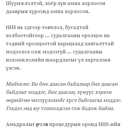
Шүүмжлэлтэй, хоёр хүн амиа хорлосон
дааврын хүрээнд амиа хорлосон.
HHS нь эдгээр товчлол, бусадтай
холбоотойгоор … судалгааны оролцоо нь
тэдний оролцоотой харьцахад хангалттай
мэдээлэл олж мэдээгүй … судалгааны
нэхэмжлэлийн шаардлагыг үл харгалзан
үзсэн.
Майкели: Би бие даасан байдлаар бие даасан
байдлыг мэддэг, бие даасан, хүмүүс хэрхэн
өөрийгөө чиглүүлэхийг хүсч байгаагаа мэддэг.
Гэхдээ энд юу тохиолдсон гэж бодож байна.
Амьдралыг өөрчлөх процедурын оронд HHS-ийн