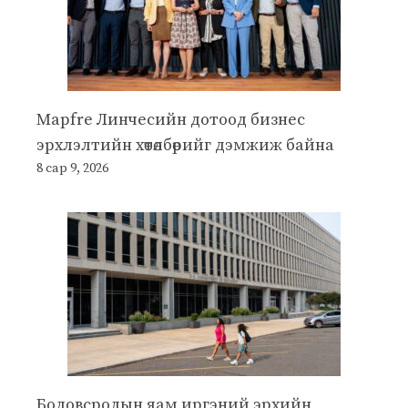
Mapfre Линчесийн дотоод бизнес
эрхлэлтийн хөтөлбөрийг дэмжиж байна
8 сар 9, 2026
Боловсролын яам иргэний эрхийн