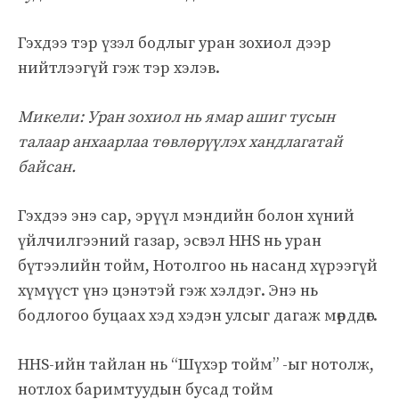
Гэхдээ тэр үзэл бодлыг уран зохиол дээр
нийтлээгүй гэж тэр хэлэв.
Микели: Уран зохиол нь ямар ашиг тусын
талаар анхаарлаа төвлөрүүлэх хандлагатай
байсан.
Гэхдээ энэ сар, эрүүл мэндийн болон хүний ​​
үйлчилгээний газар, эсвэл HHS нь уран
бүтээлийн тойм, Нотолгоо нь насанд хүрээгүй
хүмүүст үнэ цэнэтэй гэж хэлдэг. Энэ нь
бодлогоо буцаах хэд хэдэн улсыг дагаж мөрддөг.
HHS-ийн тайлан нь “Шүхэр тойм” -ыг нотолж,
нотлох баримтуудын бусад тойм