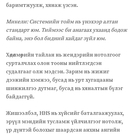
баримтжуулж, хянаж үзсэн.
Микели: Системийн тойм нь үнэхээр алтан
стандарт юм. Тиймээс би анагаах ухаанд бодож
байна, энэ бол бидний хайдаг зүйл юм.
Хөдөлмөрийн тайлан нь жендэрийн нотолгоог
сурталчлах олон тооны нийтлэгдсэн
судалгааг олж мэдсэн. Зарим нь жижиг
дээжийн хэмжээ, бусад нь урт хугацааны
шинжилгээ дутмаг, бусад нь хяналтын бүлэг
байдаггүй.
Жишээлбэл, HHS нь хүйсийг баталгаажуулах,
эрүүл мэндийн тусламж үйлчилгээг нотолж,
үр дүнтэй болохыг шаардсан анхны ангийн