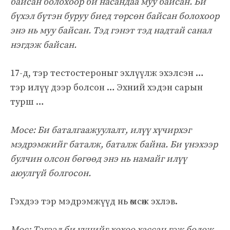
байсан болохоор би насандаа муу байсан. Би
бүхэл бүтэн буруу биед төрсөн байсан болохоор
энэ нь муу байсан. Тэд гэнэт тэд надтай санал
нэгдэж байсан.
17-д, тэр тестостероныг эхлүүлж эхэлсэн …
тэр илүү дээр болсон … Эхний хэдэн сарын
турш …
Мосе: Би баталгаажуулалт, илүү хүчирхэг
мэдрэмжийг баталж, баталж байна. Би үнэхээр
булчин олсон бөгөөд энэ нь намайг илүү
аюулгүй болгосон.
Гэхдээ тэр мэдрэмжүүд нь өмсөж эхлэв.
Мос: Тэгээд би үүнийг хөхөө хассан гэж бодож