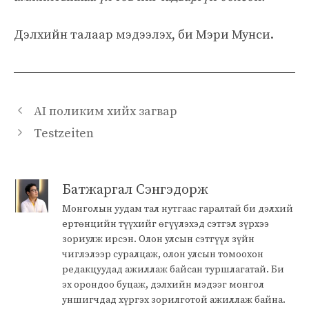
Дэлхийн талаар мэдээлэх, би Мэри Мунси.
AI поликим хийх загвар
Testzeiten
Батжаргал Сэнгэдорж
Монголын уудам тал нутгаас гаралтай би дэлхий
ертөнцийн түүхийг өгүүлэхэд сэтгэл зүрхээ
зориулж ирсэн. Олон улсын сэтгүүл зүйн
чиглэлээр суралцаж, олон улсын томоохон
редакцуудад ажиллаж байсан туршлагатай. Би
эх орондоо буцаж, дэлхийн мэдээг монгол
уншигчдад хүргэх зорилготой ажиллаж байна.