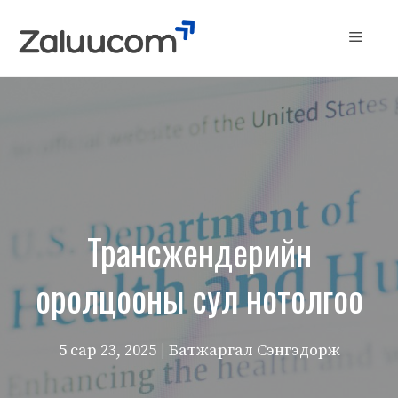
Skip
to
Menu
content
Трансжендерийн
оролцооны сул нотолгоо
5 сар 23, 2025
| Батжаргал Сэнгэдорж