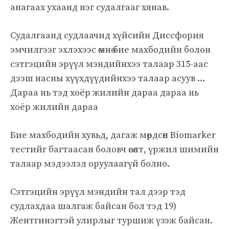
анагаах ухаанд нэг судалгааг хянав.
Судалгаанд судлаачид хүйсийн Диссфория
эмчилгээг эхлэхээс өмнө бие махбодийн болон
сэтгэцийн эрүүл мэндийнхээ талаар 315-аас
дээш насны хүүхдүүдийнхээ талаар асуув …
Дараа нь тэд хоёр жилийн дараа дараа нь
хоёр жилийн дараа
Бие махбодийн хувьд, дагаж мөрдсөн Biomarker
тестийг багтаасан боловч өсөлт, үржил шимийн
талаар мэдээлэл оруулаагүй болно.
Сэтгэцийн эрүүл мэндийн тал дээр тэд
судлахдаа шалгаж байсан бол тэд 19)
Жентгинэгтэй улирлыг туршиж үзэж байсан.