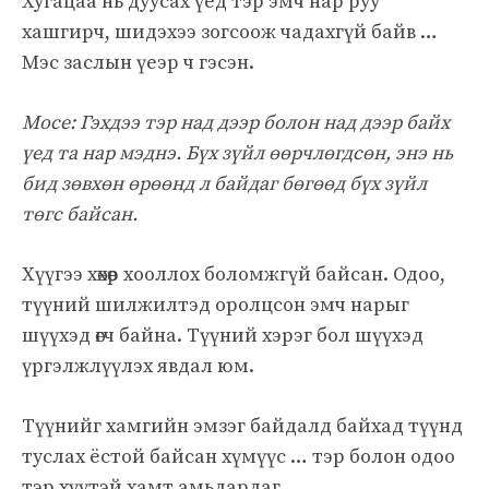
Хугацаа нь дуусах үед тэр эмч нар руу
хашгирч, шидэхээ зогсоож чадахгүй байв …
Мэс заслын үеэр ч гэсэн.
Мосе: Гэхдээ тэр над дээр болон над дээр байх
үед та нар мэднэ. Бүх зүйл өөрчлөгдсөн, энэ нь
бид зөвхөн өрөөнд л байдаг бөгөөд бүх зүйл
төгс байсан.
Хүүгээ хөхөөр хооллох боломжгүй байсан. Одоо,
түүний шилжилтэд оролцсон эмч нарыг
шүүхэд өгч байна. Түүний хэрэг бол шүүхэд
үргэлжлүүлэх явдал юм.
Түүнийг хамгийн эмзэг байдалд байхад түүнд
туслах ёстой байсан хүмүүс … тэр болон одоо
тэр хүүтэй хамт амьдардаг.