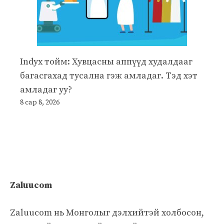
Indyx тойм: Хувцасны аппүүд худалдааг
багасгахад тусална гэж амладаг. Тэд хэт
амладаг уу?
8 сар 8, 2026
Zaluucom
Zaluucom нь Монголыг дэлхийтэй холбосон,