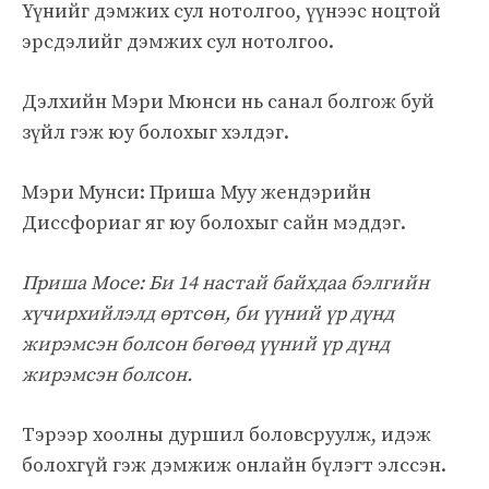
Үүнийг дэмжих сул нотолгоо, үүнээс ноцтой
эрсдэлийг дэмжих сул нотолгоо.
Дэлхийн Мэри Мюнси нь санал болгож буй
зүйл гэж юу болохыг хэлдэг.
Мэри Мунси: Приша Муу жендэрийн
Диссфориаг яг юу болохыг сайн мэддэг.
Приша Мосе: Би 14 настай байхдаа бэлгийн
хүчирхийлэлд өртсөн, би үүний үр дүнд
жирэмсэн болсон бөгөөд үүний үр дүнд
жирэмсэн болсон.
Тэрээр хоолны дуршил боловсруулж, идэж
болохгүй гэж дэмжиж онлайн бүлэгт элссэн.