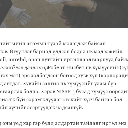
ь нийгмийн атомын тухай мэдэгдэж байсан
эв. Өгүүллэг бариад үлдсэн бодол нь мэдээжийн
moil, anrebd, орон нутгийн иргэншаалгаарнууд байл
элхийлэх даалгавар
Роберт Нисбет нь хүмүүсийг (сү
 гэх мэт) эрс холбогдсон бөгөөд хувь хүн (корпораци
нд автдаг. Хувийн зангиа нь хүмүүсийг улам бүр
сгаарлах болно. Хэрэв NISBET, бусад хүмүүс өөрсд
уриалж буй сэрэмжлүүлэг өгөхийг хүсч байгаа бол
ийн хүчийг эсэргүүцэж чадсангүй.
оны үед хар гэр бүлд алдартай тайланг иртэл энэ