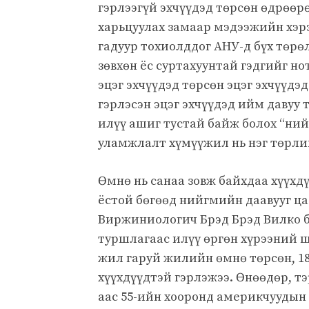
гэрлээгүй эхчүүдэд төрсөн өдрөөр
харьцуулах замаар мэдээжийн хэрэ
гадуур тохиолддог АНУ-д бүх төрө
зөвхөн ёс суртахуунтай гэдгийг но
эцэг эхчүүдэд төрсөн эцэг эхчүүдэ
гэрлэсэн эцэг эхчүүдэд ийм давуу 
илүү ашиг тустай байж болох “ний
уламжлалт хүмүүжил нь нэг төрлий
Өмнө нь санаа зовж байхдаа хүүхд
ёстой бөгөөд нийгмийн даавууг ц
Виржиниологич Брэд Брэд Вилко б
туршлагаас илүү өргөн хүрээний ш
жил гаруй жилийн өмнө төрсөн, 18
хүүхдүүдтэй гэрлэжээ. Өнөөдөр, тэ
аас 55-ийн хооронд америкчуудын т