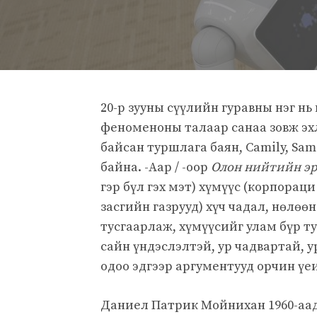
20-р зууны сүүлийн гуравны нэг н
феноменоны талаар санаа зовж эхл
байсан туршлага баян, Camily, Sa
байна. -Аар / -оор
Олон нийтийн эр
гэр бүл гэх мэт) хүмүүс (корпораци
засгийн газрууд) хүч чадал, нөлөө
тусгаарлаж, хүмүүсийг улам бүр ту
сайн үндэслэлтэй, ур чадвартай, 
одоо эдгээр аргументууд орчин үе
Даниел Патрик Мойнихан 1960-аад 