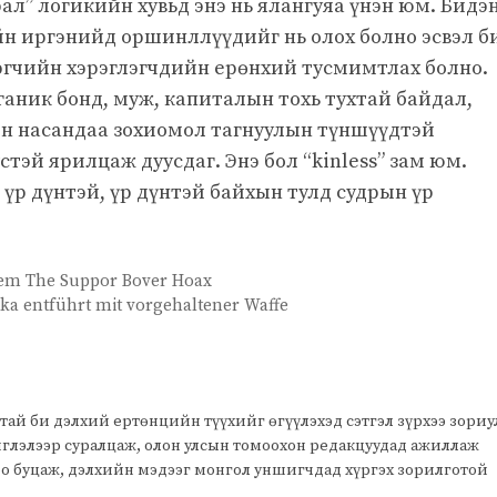
ал” логикийн хувьд энэ нь ялангуяа үнэн юм. Бидэ
ийн иргэнийд оршинллүүдийг нь олох болно эсвэл б
лэгчийн хэрэглэгчдийн ерөнхий тусмимтлах болно.
аник бонд, муж, капиталын тохь тухтай байдал,
ин насандаа зохиомол тагнуулын түншүүдтэй
тэй ярилцаж дуусдаг. Энэ бол “kinless” зам юм.
, үр дүнтэй, үр дүнтэй байхын тулд судрын үр
em The Suppor Bover Hoax
ika entführt mit vorgehaltener Waffe
тай би дэлхий ертөнцийн түүхийг өгүүлэхэд сэтгэл зүрхээ зори
чиглэлээр суралцаж, олон улсын томоохон редакцуудад ажиллаж
оо буцаж, дэлхийн мэдээг монгол уншигчдад хүргэх зорилготой