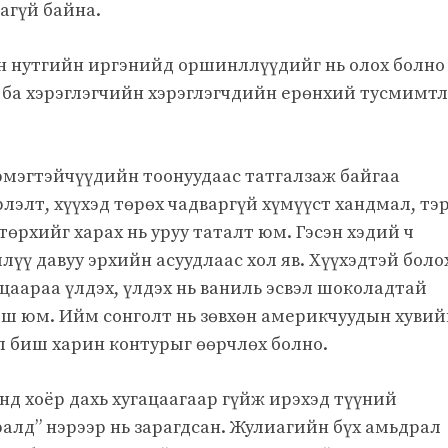
агүй байна.
он нутгийн иргэнийд оршинллүүдийг нь олох болно
 ба хэрэглэгчийн хэрэглэгчдийн ерөнхий тусмимтл
эмэгтэйчүүдийн тоонуудаас татгалзаж байгаа
рлэлт, хүүхэд төрөх чадваргүй хүмүүст хандмал, тэр
өрхийг харах нь уруу таталт юм. Гэсэн хэдий ч
лүү давуу эрхийн асуудлаас хол яв. Хүүхэдтэй боло
нцаараа үлдэх, үлдэх нь ваниль эсвэл шоколадтай
иш юм. Ийм сонголт нь зөвхөн америкчуудын хувий
 биш харин контурыг өөрчлөх болно.
нд хоёр дахь хугацаагаар гүйж ирэхэд түүний
лд” нэрээр нь зарагдсан. Жулиагийн бүх амьдрал