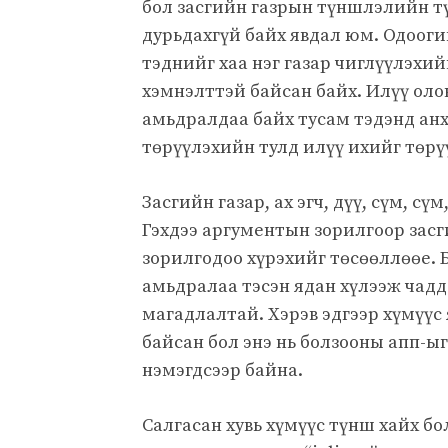
бол засгийн газрын түншлэлийн тү
дурьдахгүй байх явдал юм. Одоог
тэднийг хаа нэг газар чиглүүлэх
хэмнэлттэй байсан байх. Илүү оло
амьдралдаа байх тусам тэдэнд ан
төрүүлэхийн тулд илүү ихийг төрү
Засгийн газар, ах эгч, дүү, сүм, с
Гэхдээ аргументын зорилгоор засг
зорилгодоо хүрэхийг төсөөллөөе. Б
амьдралаа тэсэн ядан хүлээж чадда
магадлалтай. Хэрэв эдгээр хүмүүс
байсан бол энэ нь болзооны апп-ыг
нэмэгдсээр байна.
Салгасан хувь хүмүүс түнш хайх бо