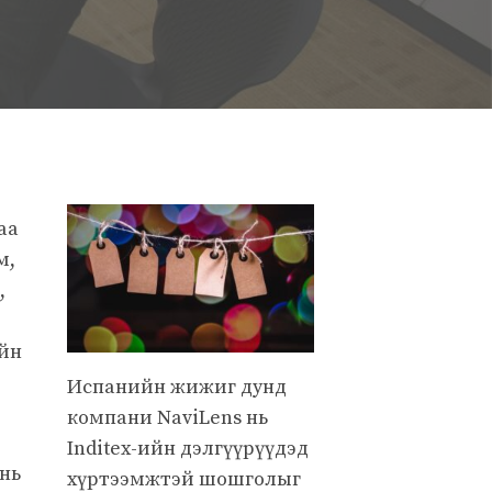
аа
м,
,
ийн
Испанийн жижиг дунд
компани NaviLens нь
Inditex-ийн дэлгүүрүүдэд
 нь
хүртээмжтэй шошголыг