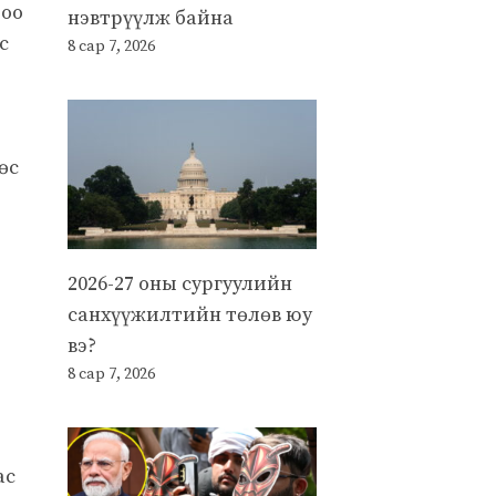
доо
нэвтрүүлж байна
с
8 сар 7, 2026
өс
2026-27 оны сургуулийн
санхүүжилтийн төлөв юу
вэ?
8 сар 7, 2026
ас