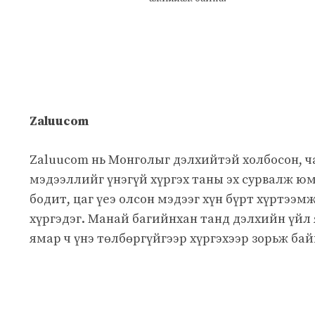
Zaluucom
Zaluucom нь Монголыг дэлхийтэй холбосон, 
мэдээллийг үнэгүй хүргэх таны эх сурвалж юм
бодит, цаг үеэ олсон мэдээг хүн бүрт хүртээм
хүргэдэг. Манай багийнхан танд дэлхийн үйл
ямар ч үнэ төлбөргүйгээр хүргэхээр зорьж бай