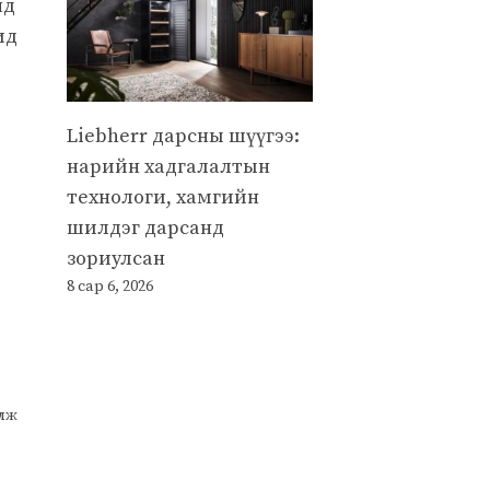
нд
ид
Liebherr дарсны шүүгээ:
нарийн хадгалалтын
технологи, хамгийн
шилдэг дарсанд
зориулсан
8 сар 6, 2026
улж