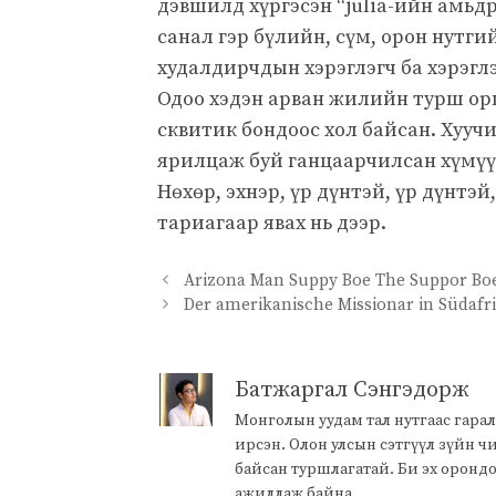
дэвшилд хүргэсэн “julia-ийн амьдр
санал гэр бүлийн, сүм, орон нутг
худалдирчдын хэрэглэгч ба хэрэг
Одоо хэдэн арван жилийн турш орг
сквитик бондоос хол байсан. Хууч
ярилцаж буй ганцаарчилсан хүмүүс
Нөхөр, эхнэр, үр дүнтэй, үр дүнтэй
тариагаар явах нь дээр.
Arizona Man Suppy Boe The Suppor Bo
Der amerikanische Missionar in Südafr
Батжаргал Сэнгэдорж
Монголын уудам тал нутгаас гарал
ирсэн. Олон улсын сэтгүүл зүйн 
байсан туршлагатай. Би эх оронд
ажиллаж байна.