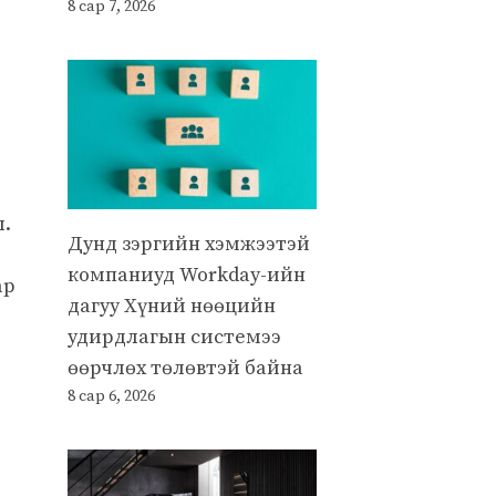
8 сар 7, 2026
л.
Дунд зэргийн хэмжээтэй
компаниуд Workday-ийн
ар
дагуу Хүний нөөцийн
удирдлагын системээ
өөрчлөх төлөвтэй байна
8 сар 6, 2026