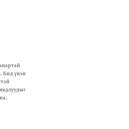
чанартай
. Бид үнэн
жтэй
 явдлуудыг
на.