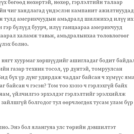
үх бөгөөд нөхөртэй, нөхөр, гэрлэлтийн талаар
ийн чиг хандлагад үндэслэн кампанит ажилтнуудад
ийн тулд америкчуудын амьдралд шилжихэд илүү их
н гэр бүлүүд буурч, илүү ганцаараа америкчууд
хаарал халамж тавьж, амьдралынхаа төлөвлөгөөг
үлэх болно.
үм, нягт хуурмаг хөршүүдийг ашигладаг бодит байда
ийн газар техник тосол, үр дүнтэй, томруулсан
ид бүх үр дүнг удирдаж чаддаг байсан ч хүмүүс ям
г байсан ч гэсэн? Том тоо хэзээ ч гэрлэхгүй байх
 яам, үйлчилгээ эрхэлдэг гэрлэлтийг эрэлхийлж
 зайлшгүй болгодог тул өөрчлөгдөх тусам улам бүр
лно. Энэ бол ялангуяа улс төрийн дэвшилтэт