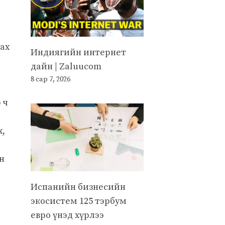
ах
Индиягийн интернет
дайн | Zaluucom
8 сар 7, 2026
 ч
х,
н
Испанийн бизнесийн
экосистем 125 тэрбум
евро үнэд хүрлээ