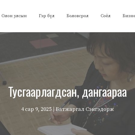
Олон улсын
Гэр бүл
Боловсрол
Соёл
Бизн
Тусгаарлагдсан, дангаараа
4 сар 9, 2025
| Батжаргал Сэнгэдорж