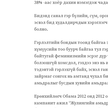
38% -аас хоёр дахин нэмэгдэж чада
Бидэнд санал гэр бүлийн, сүм, ор
эсвэл бид худалдирчдын хэрэглэгч
болно.
Гэрлэлтийн бондын тоонд байгаа 
хүмүүсийн тоо буурч байгаа тул гэ
байтугай феминизмийн эсрэг дүр т
болзошгүй хомсдол, гэхдээ энэ нь и
тэдэнтэй гэрлэхгүй байх, эсвэл га
зайрмаг сонгох нь амтанд чухал б
амьдралыг бусдын хувийн амьдрал
Ерөнхийлөгч Обама 2012 онд 2012 о
кампанит ажил “Жулиягийн амьдра