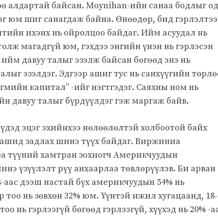
өө алдартай байсан. Moynihan-ийн санаа бодлыг о
г юм шиг санагдаж байна. Өнөөдөр, бид гэрлэлтээ
лтийн ихэнх нь ойролцоо байдаг. Ийм асуудал нь
толж магадгүй юм, гэхдээ энгийн үнэн нь гэрлэсэн
д ийм давуу талыг эзэлж байсан бөгөөд энэ нь
талыг эзэлдэг. Эдгээр ашиг тус нь санхүүгийн төрлө
гмийн капитал” -ийг нэгтгэдэг. Саяхны ном нь
н давуу талыг бүрдүүлдэг гэж маргаж байв.
үүдэд эцэг эхийнхээ нөлөөлөлтэй холбоотой байх
аашид задлах шинэ түүх байдаг. Виржиниа
а түүний хамтран зохиогч Америкчуудын
инэ үзүүлэлт рүү анхаарлаа төвлөрүүлэв. Би арван
-аас дээш настай бүх америкчуудын 54% нь
р тоо нь зөвхөн 32% юм. Үүнтэй ижил хугацаанд, 18-
оо нь гэрлээгүй бөгөөд гэрлээгүй, хүүхэд нь 20% -а