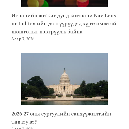
Испанийн жижиг дунд компани NaviLens
нь Inditex-ийн дэлгүүрүүдэд хүртээмжтэй
шошголыг нэвтрүүлж байна
8 сар 7, 2026
2026-27 оны сургуулийн санхүүжилтийн
төлөв юу вэ?