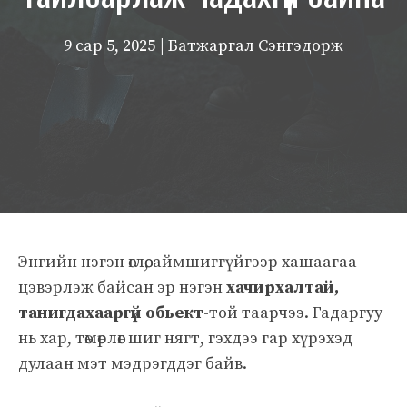
9 сар 5, 2025
| Батжаргал Сэнгэдорж
Энгийн нэгэн өглөө, аймшиггүйгээр хашаагаа
цэвэрлэж байсан эр нэгэн
хачирхалтай,
танигдахааргүй обьект
-той таарчээ. Гадаргуу
нь хар, төмөрлөг шиг нягт, гэхдээ гар хүрэхэд
дулаан мэт мэдрэгддэг байв.