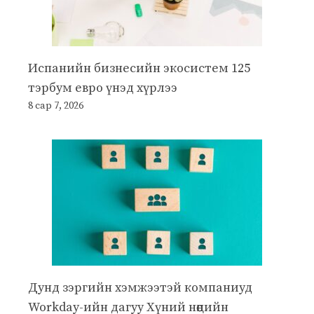
Испанийн бизнесийн экосистем 125
тэрбум евро үнэд хүрлээ
8 сар 7, 2026
Дунд зэргийн хэмжээтэй компаниуд
Workday-ийн дагуу Хүний нөөцийн