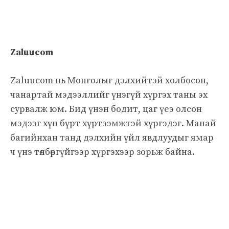
Zaluucom
Zaluucom нь Монголыг дэлхийтэй холбосон,
чанартай мэдээллийг үнэгүй хүргэх таны эх
сурвалж юм. Бид үнэн бодит, цаг үеэ олсон
мэдээг хүн бүрт хүртээмжтэй хүргэдэг. Манай
багийнхан танд дэлхийн үйл явдлуудыг ямар
ч үнэ төлбөргүйгээр хүргэхээр зорьж байна.