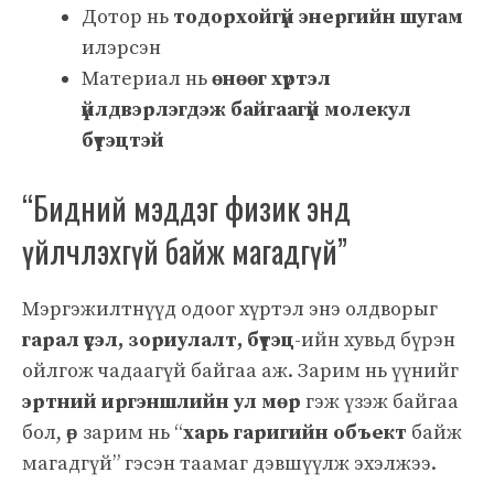
Дотор нь
тодорхойгүй энергийн шугам
илэрсэн
Материал нь
өнөөг хүртэл
үйлдвэрлэгдэж байгаагүй молекул
бүтэцтэй
“Бидний мэддэг физик энд
үйлчлэхгүй байж магадгүй”
Мэргэжилтнүүд одоог хүртэл энэ олдворыг
гарал үүсэл, зориулалт, бүтэц
-ийн хувьд бүрэн
ойлгож чадаагүй байгаа аж. Зарим нь үүнийг
эртний иргэншлийн ул мөр
гэж үзэж байгаа
бол, өөр зарим нь “
харь гаригийн объект
байж
магадгүй” гэсэн таамаг дэвшүүлж эхэлжээ.