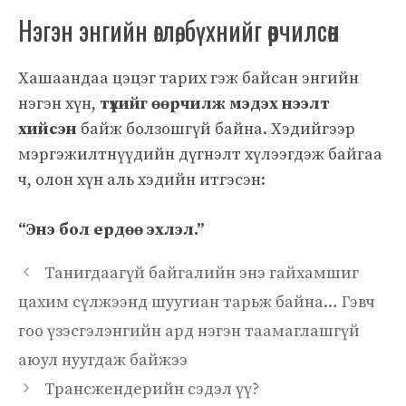
Нэгэн энгийн өглөө, бүхнийг өөрчилсөн
Хашаандаа цэцэг тарих гэж байсан энгийн
нэгэн хүн,
түүхийг өөрчилж мэдэх нээлт
хийсэн
байж болзошгүй байна. Хэдийгээр
мэргэжилтнүүдийн дүгнэлт хүлээгдэж байгаа
ч, олон хүн аль хэдийн итгэсэн:
“Энэ бол ердөө эхлэл.”
Танигдаагүй байгалийн энэ гайхамшиг
цахим сүлжээнд шуугиан тарьж байна… Гэвч
гоо үзэсгэлэнгийн ард нэгэн таамаглашгүй
аюул нуугдаж байжээ
Трансжендерийн сэдэл үү?