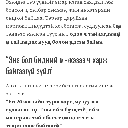
Эхэндээ тэр үүнийг ямар нэгэн хаягдал гэж
бодсон ч, хэлбэр хэмжээ, жин нь хэтэрхий
онцгой байлаа. Тэрээр даруйхан
мэргэжилтнүүдтэй холбогдож, судлуулсан бөгөөд
тэндээс эхэлсэн түүх нь…
одоо ч тайлагдаагүй
үл тайлагдах нууц болон үлдсэн байна.
“Энэ бол бидний өмнө хэзээ ч харж
байгаагүй зүйл”
Анхны шинжилгээг хийсэн геологич ингэж
хэлжээ:
“Би 20 жилийн турш хөрс, чулуулга
судалсан хүн. Гэвч ийм бүтэцтэй, ийм
материалтай обьект өмнө хэзээ ч
тааралдаж байгаагүй.”