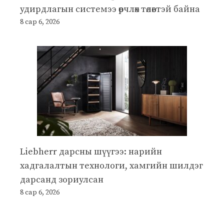
удирдлагын системээ өөрчлөх төлөвтэй байна
8 сар 6, 2026
Liebherr дарсны шүүгээ: нарийн
хадгалалтын технологи, хамгийн шилдэг
дарсанд зориулсан
8 сар 6, 2026