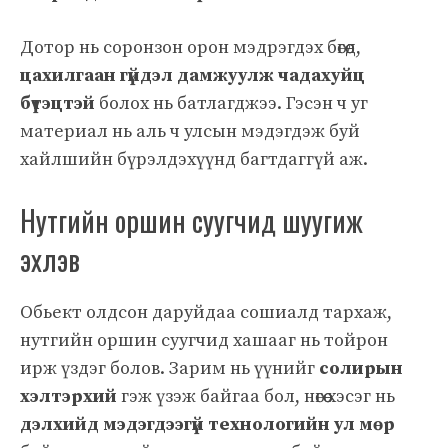
Дотор нь соронзон орон мэдрэгдэх бөгөөд,
цахилгаан гүйдэл дамжуулж чадахуйц
бүтэцтэй
болох нь батлагджээ. Гэсэн ч уг
материал нь аль ч улсын мэдэгдэж буй
хайлшийн бүрэлдэхүүнд багтдаггүй аж.
Нутгийн оршин суугчид шуугиж
эхлэв
Обьект олдсон даруйдаа сошиалд тархаж,
нутгийн оршин суугчид хашааг нь тойрон
ирж үздэг болов. Зарим нь үүнийг
солирын
хэлтэрхий
гэж үзэж байгаа бол, нөгөө хэсэг нь
дэлхийд мэдэгдээгүй технологийн ул мөр