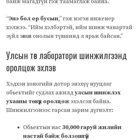
байж магадгүй гэж таамаглаж байна.
“
Энэ бол ер бусын
,” гэж нэгэн инженер
хэлжээ. “Ийм хэлбэртэй, ийм шинж чанартай
зүйл зөвхөн онолын түвшинд л ярьж байсан.”
Улсын төв лаборатори шинжилгээнд
оролцож эхлэв
Хэдхэн хоногийн дотор энэхүү нууцлаг
обьектийг судлах ажилд
улсын шинжлэх
ухааны төвүүд оролцож
эхэлсэн байна.
Шинжилгээнээс гарсан зарим дүгнэлт:
Обьектын нас
30,000 гаруй жилийн
настай байж болзошгүй