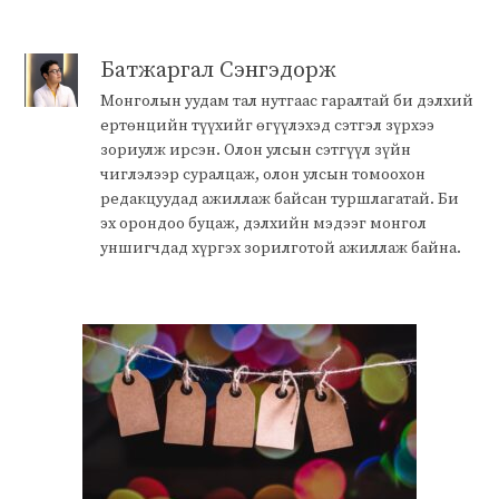
Батжаргал Сэнгэдорж
Монголын уудам тал нутгаас гаралтай би дэлхий
ертөнцийн түүхийг өгүүлэхэд сэтгэл зүрхээ
зориулж ирсэн. Олон улсын сэтгүүл зүйн
чиглэлээр суралцаж, олон улсын томоохон
редакцуудад ажиллаж байсан туршлагатай. Би
эх орондоо буцаж, дэлхийн мэдээг монгол
уншигчдад хүргэх зорилготой ажиллаж байна.