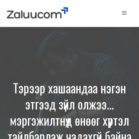
Skip
to
Menu
content
Тэрээр хашаандаа нэгэн
этгээд зүйл олжээ…
мэргэжилтнүүд өнөөг хүртэл
тайлбарлаж чадахгүй байна