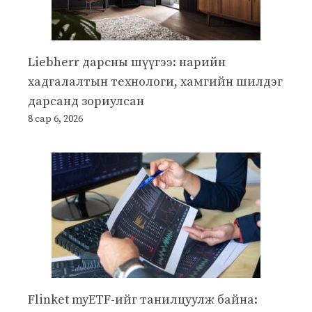
Liebherr дарсны шүүгээ: нарийн
хадгалалтын технологи, хамгийн шилдэг
дарсанд зориулсан
8 сар 6, 2026
Flinket myETF-ийг танилцуулж байна: