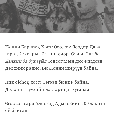
Женни Барзгар, Хост: Өнөөдөр: Өнөөдөр Даваа
гараг, 2-р сарын 24-ний өдөр. Ө мэнд! Энэ бол
Дэлхий ба бүх зүйл
Сонсогчдын дэмжигдсэн
Дэлхийн радио. Би Женни ширүүн байна.
Ник eicher, хост: Тэгээд би ник байна.
Дэлхийн түүхийн дэвтэрт цаг хугацаа.
Өнгөрсөн сард Аляскад Адмаскийн 100 жилийн
ой байсан.