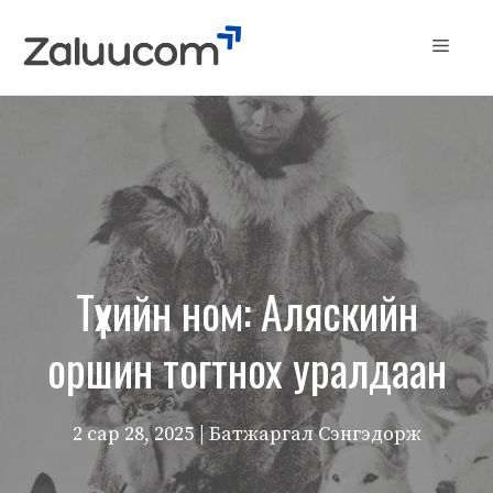
Skip
to
Menu
content
Түүхийн ном: Аляскийн
оршин тогтнох уралдаан
2 сар 28, 2025
| Батжаргал Сэнгэдорж