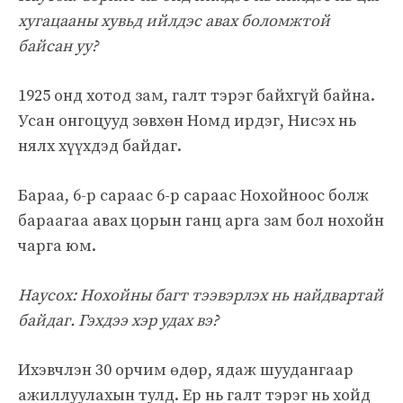
хугацааны хувьд ийлдэс авах боломжтой
байсан уу?
1925 онд хотод зам, галт тэрэг байхгүй байна.
Усан онгоцууд зөвхөн Номд ирдэг, Нисэх нь
нялх хүүхдэд байдаг.
Бараа, 6-р сараас 6-р сараас Нохойноос болж
бараагаа авах цорын ганц арга зам бол нохойн
чарга юм.
Haycox: Нохойны багт тээвэрлэх нь найдвартай
байдаг. Гэхдээ хэр удах вэ?
Ихэвчлэн 30 орчим өдөр, ядаж шуудангаар
ажиллуулахын тулд. Ер нь галт тэрэг нь хойд