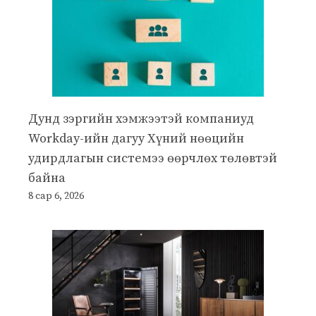
Дунд зэргийн хэмжээтэй компаниуд
Workday-ийн дагуу Хүний нөөцийн
удирдлагын системээ өөрчлөх төлөвтэй
байна
8 сар 6, 2026