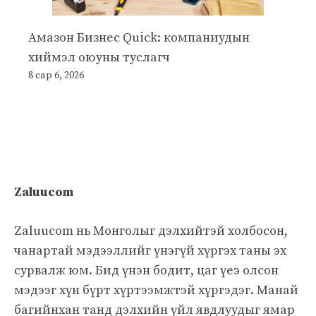
Амазон Бизнес Quick: компаниудын
хиймэл оюуны туслагч
8 сар 6, 2026
Zaluucom
Zaluucom нь Монголыг дэлхийтэй холбосон,
чанартай мэдээллийг үнэгүй хүргэх таны эх
сурвалж юм. Бид үнэн бодит, цаг үеэ олсон
мэдээг хүн бүрт хүртээмжтэй хүргэдэг. Манай
багийнхан танд дэлхийн үйл явдлуудыг ямар