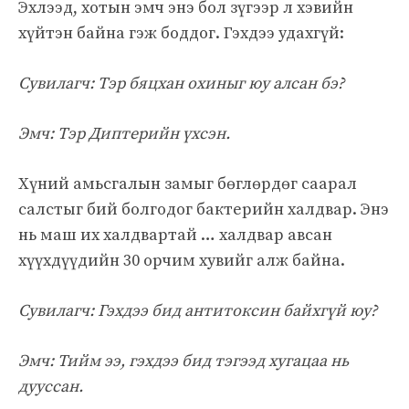
Эхлээд, хотын эмч энэ бол зүгээр л хэвийн
хүйтэн байна гэж боддог. Гэхдээ удахгүй:
Сувилагч: Тэр бяцхан охиныг юу алсан бэ?
Эмч: Тэр Диптерийн үхсэн.
Хүний амьсгалын замыг бөглөрдөг саарал
салстыг бий болгодог бактерийн халдвар. Энэ
нь маш их халдвартай … халдвар авсан
хүүхдүүдийн 30 орчим хувийг алж байна.
Сувилагч: Гэхдээ бид антитоксин байхгүй юу?
Эмч: Тийм ээ, гэхдээ бид тэгээд хугацаа нь
дууссан.