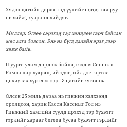
Хэдэн цагийн дараа тэд үүнийг нөгөө тал руу
нь хийж, хуаранд хийдэг.
Миллер: Өглөө сэрэхэд тэд хөндлөн гарч байсан
мөс алга болсон. Энэ нь бүгд далайн эрэг дээр
хөвж байв.
Шуурга улам дордож байна, гэхдээ Сеппола
Кэмпа нар хуаран, ийлдэс, ийлдэс гартаа
цохиулах хүртлээ өөр 13 цагийг хугалав.
Олсен 25 миль дараа нь гинжин хэлхээнд
оролцсон, харин Касен Касеныг Гол нь
Гинжний хамгийн сүүлд ирэхэд тэр бүхээгт
гэрлийг хардаг бөгөөд бусад бүхээгт гэрлийг