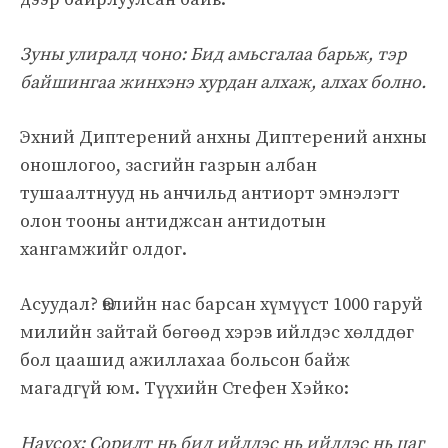
Зуны улиралд чоно: Бид амьсгалаа барьж, тэр
байшингаа жинхэнэ хурдан алхаж, алхах болно.
Эхний Диптерений анхны Диптерений анхны
оношлогоо, засгийн газрын албан
тушаалтнууд нь анчильд антиорт эмнэлэгт
олон тооны антиджсан антидотын
хангамжийг олдог.
Асуудал? Өвлийн нас барсан хүмүүст 1000 гаруй
милийн зайтай бөгөөд хэрэв ийлдэс хөлддөг
бол цаашид ажиллахаа больсон байж
магадгүй юм. Түүхийн Стефен Хэйко:
Haycox: Сорилт нь бид ийлдэс нь ийлдэс нь цаг