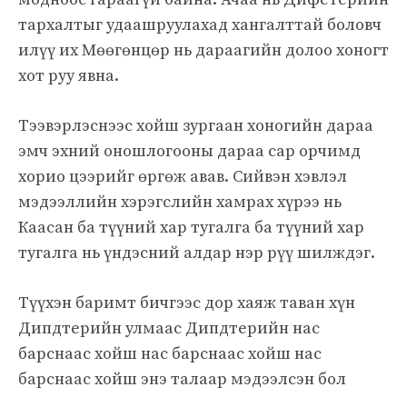
тархалтыг удаашруулахад хангалттай боловч
илүү их Мөөгөнцөр нь дараагийн долоо хоногт
хот руу явна.
Тээвэрлэснээс хойш зургаан хоногийн дараа
эмч эхний оношлогооны дараа сар орчимд
хорио цээрийг өргөж авав. Сийвэн хэвлэл
мэдээллийн хэрэгслийн хамрах хүрээ нь
Каасан ба түүний хар тугалга ба түүний хар
тугалга нь үндэсний алдар нэр рүү шилждэг.
Түүхэн баримт бичгээс дор хаяж таван хүн
Дипдтерийн улмаас Дипдтерийн нас
барснаас хойш нас барснаас хойш нас
барснаас хойш энэ талаар мэдээлсэн бол