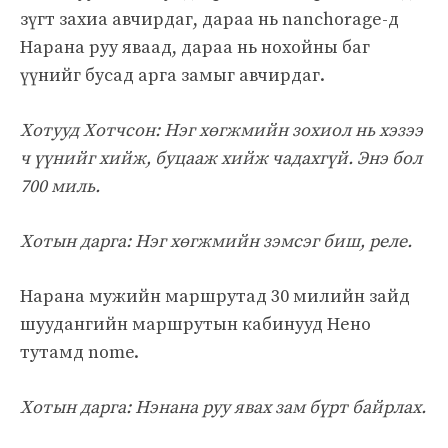
зүгт захиа авчирдаг, дараа нь nanchorage-д
Нарана руу яваад, дараа нь нохойны баг
үүнийг бусад арга замыг авчирдаг.
Хотууд Хотчсон: Нэг хөгжмийн зохиол нь хэзээ
ч үүнийг хийж, буцааж хийж чадахгүй. Энэ бол
700 миль.
Хотын дарга: Нэг хөгжмийн зэмсэг биш, реле.
Нарана мужийн маршрутад 30 милийн зайд
шуудангийн маршрутын кабинууд Нено
тутамд nome.
Хотын дарга: Нэнана руу явах зам бүрт байрлах.