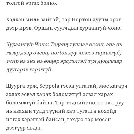
толгой эргэх болно.
Хэдхэн миль зайтай, тэр Нортон дууны эрэг
дээр ирэв. Оршин суугчдын хураангуй-чоно.
Хураангуй-Чоно: Тэдэнд тушаал өгсөн, энэ нь
газар дээр очсон, norton дуу чимээ гаргахгүй,
учир нь энэ нь өндөр эрсдэлтэй тул дунджаар
дуугарах хэрэггүй.
Шуурга орж, Seppola гэсэн утгатай, мөс хагарч
эхлэх эсвэл харах боломжгүй эсвэл харах
боломжгүй байна. Тэр тэднийг нөгөө тал руу
нь авахын тулд түүний хар тугалга нохойд
итгэх хэрэгтэй байсан, гэхдээ тэр мөсөн
дээгүүр явдаг.