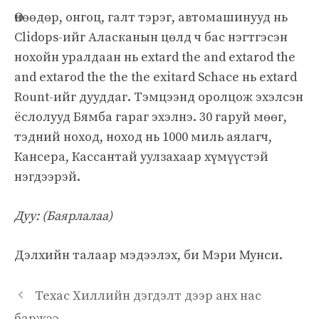
Өнөөдөр, онгоц, галт тэрэг, автомашинууд нь
Clidops-ийг Аласканын цөлд ч бас нэгтгэсэн
нохойн уралдаан нь extard the and extarod the
and extarod the the the exitard Schace нь extard
Rount-ийг дууддаг. Тэмцээнд оролцож эхэлсэн
ёслолууд Бямба гараг эхэлнэ. 30 гаруй мөөг,
тэдний ноход, ноход нь 1000 миль аялагч,
Кансера, Кассантай уулзахаар хүмүүстэй
нэгдээрэй.
Дуу: (Баярлалаа)
Дэлхийн талаар мэдээлэх, би Мэри Мунси.
Техас Хиллийн дэгдэлт дээр анх нас
баржээ