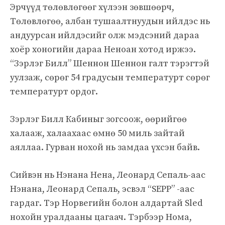
Эрчүүд төлөвлөгөөг хүлээн зөвшөөрч,
Төлөвлөгөө, албан тушаалтнуудын ийлдэс нь
андуурсан ийлдэсийг олж мэдсэний дараа
хоёр хоногийн дараа Неноан хотод иржээ.
“Зэрлэг Билл” Шеннон Шеннон галт тэрэгтэй
уулзаж, сөрөг 54 градусын температурт сөрөг
температурт ордог.
Зэрлэг Билл Кабиныг зогсоож, өөрийгөө
халааж, халаахаас өмнө 50 миль зайтай
аяллаа. Гурван нохой нь замдаа үхсэн байв.
Сийвэн нь Нэнана Нена, Леонард Сепаль-аас
Нэнана, Леонард Сепаль, эсвэл “SEPP” -аас
гардаг. Тэр Норвегийн болон алдартай Sled
нохойн уралдааны цагаач. Тэрбээр Нома,