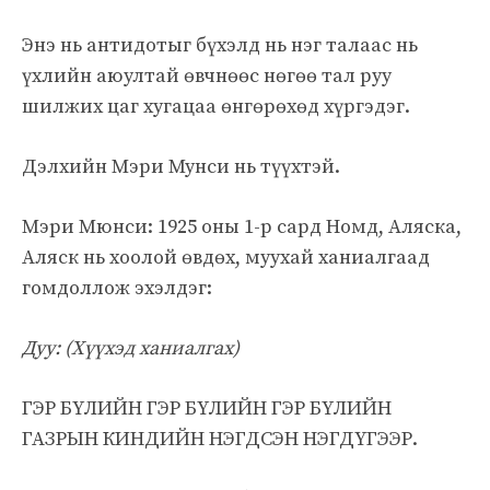
Энэ нь антидотыг бүхэлд нь нэг талаас нь
үхлийн аюултай өвчнөөс нөгөө тал руу
шилжих цаг хугацаа өнгөрөхөд хүргэдэг.
Дэлхийн Мэри Мунси нь түүхтэй.
Мэри Мюнси: 1925 оны 1-р сард Номд, Аляска,
Аляск нь хоолой өвдөх, муухай ханиалгаад
гомдоллож эхэлдэг:
Дуу: (Хүүхэд ханиалгах)
ГЭР БҮЛИЙН ГЭР БҮЛИЙН ГЭР БҮЛИЙН
ГАЗРЫН КИНДИЙН НЭГДСЭН НЭГДҮГЭЭР.