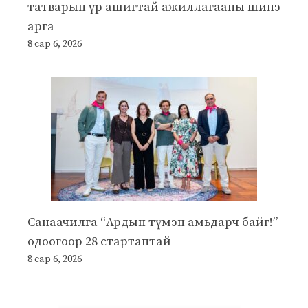
татварын үр ашигтай ажиллагааны шинэ
арга
8 сар 6, 2026
Санаачилга “Ардын түмэн амьдарч байг!”
одоогоор 28 стартаптай
8 сар 6, 2026