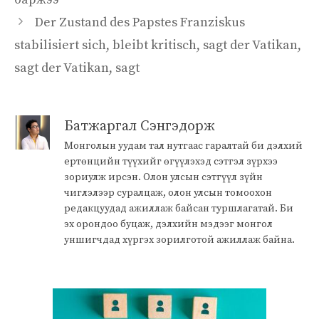
Der Zustand des Papstes Franziskus
stabilisiert sich, bleibt kritisch, sagt der Vatikan,
sagt der Vatikan, sagt
Батжаргал Сэнгэдорж
Монголын уудам тал нутгаас гаралтай би дэлхий
ертөнцийн түүхийг өгүүлэхэд сэтгэл зүрхээ
зориулж ирсэн. Олон улсын сэтгүүл зүйн
чиглэлээр суралцаж, олон улсын томоохон
редакцуудад ажиллаж байсан туршлагатай. Би
эх орондоо буцаж, дэлхийн мэдээг монгол
уншигчдад хүргэх зорилготой ажиллаж байна.