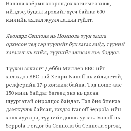
Нэнана хоёрын хоорондох хагасыг эзэлж,
ийлдэс, буцаж ирэхийг хүсч байна: 600
милийн аялал жуулчлалын гүйлт.
Леонард Сеппола нь Номполь зүүн захиа
орхисон үед тэр түүнийг бүх хагас зайд, түүний
хагасыг нь хийж, түүнийг алгасах гэж боддог.
Түүхэн зохиогч Дебби Миллер BBC-ийг
хэлэхдээ BBC-тэй Хенри Ivanoff нь ийлдэстэй,
релферийн 17-р хөгжиж байна. Тэд nome-аас
150 миль байдаг бөгөөд энэ нь цасан
шуургатай ойролцоо байдаг. Тэд бие биенээ
дамжуулж байсан, гэхдээ Ivanoff Seppola-ийн
хонх дуугарч, түүнийг доошлуулав. Ivanoff нь
Seppola-г өгдөг ба Сеппола ба Сеппола эргэж,