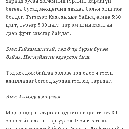
хараад бусад хөгжмийн гэрлийг хараагүй
бөгөөд бусад мөхцөгчид явахад бэлэн биш гэж
боддог. Тэгэхээр Каалан явж байна, өглөө 5:30
цагт, тэрээр 5:30 цагт, тэр эмчийн хаалган
дээр фунт сэвсгэр байдаг.
Эмч: Гайхамшигтай, тэд бүгд бүрэн бүтэн
байна. Нэг луйлтик эвдэрсэн биш.
Тэд хөлдөж байгаа боловч тэд одоо ч гэсэн
ажилладаг бөгөөд хурдан гэсгэж, тарьдаг.
Эмч: Ажилдаа явцгаая.
Мөөгөнцөр нь зургаан өдрийн спринт руу 30
хоногийн аяллыг эргүүлэв. Гэхдээ хот нь
модноос гараагүй байна. Ачаа нь Дифетерийн