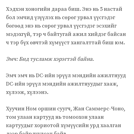
Хэдхэн хоногийн дараа биш. Энэ нь 5 настай
бол эмчид үзүүлэх нь сөрөг урвал үүсгэдэг
бөгөөд энэ нь сөрөг урвал үүсгэдэг эсэхийг
мэдэхгүй, тэр ч байтугай ажил хийдэг байсан
ч тэр бүх өвчтэй хүмүүст хангалттай биш юм.
Эмч: Бид тусламж хэрэгтэй байна.
Эмч эмч нь DC-ийн эрүүл мэндийн ажилтнууд
DC-ийн эрүүл мэндийн ажилтнуудыг хааж,
хүлээж, хүлээнэ.
Хуучин Ном оршин суугч, Жан Саммерс-Чоно,
том улаан картууд нь томоохон улаан
картуудыг хориотой хүмүүсийн урд хаалган
дээр байрлуулсан байв.