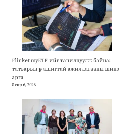
Flinket myETF-ийг танилцуулж байна:
татварын үр ашигтай ажиллагааны шинэ
арга
8 сар 6, 2026