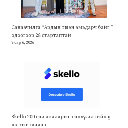
Санаачилга “Ардын түмэн амьдарч байг!”
одоогоор 28 стартаптай
8 сар 6, 2026
Skello 200 сая долларын санхүүжилтийн үе
шатыг хаалаа