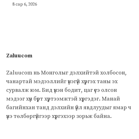
8 сар 6, 2026
Zaluucom
Zaluucom нь Монголыг дэлхийтэй холбосон,
чанартай мэдээллийг үнэгүй хүргэх таны эх
сурвалж юм. Бид үнэн бодит, цаг үеэ олсон
мэдээг хүн бүрт хүртээмжтэй хүргэдэг. Манай
багийнхан танд дэлхийн үйл явдлуудыг ямар ч
үнэ төлбөргүйгээр хүргэхээр зорьж байна.