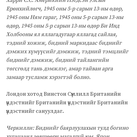
Харри С.С. Америкийн Нэгдсэн Улсын
Ерөнхийлөгч, 1945 оны 5-р сарын 13-ны өдөр,
1945 оны Ням гараг, 1945 оны 5-р сарын 13-ны
өдөр, 1945 оны 5-р сарын 13-ны өдөр Би Инд
Холбооны ял яллагадугаар яллагад сайлая,
тэдний хожиж, бидний маркидаас биднийг
дэмжих хүмүүсийг дэмжиж, тэдний тэмцлийг
биднийг дэмжиж, бидний тайлангийн
төгсгөлд тань дэмжлэг, амар тайван арга
замаар тусламж хэрэгтэй болно.
Лондон хотод Винстон Сүмлилл Британийн
үндэстнийг Британийн үндэстнийг Британийн
үндэстнийг сануулдаг.
Черкилли: Биднийг баярлуулахын тулд богино
хугацаанд зөвшөөрч магадгүй юм. Япон,