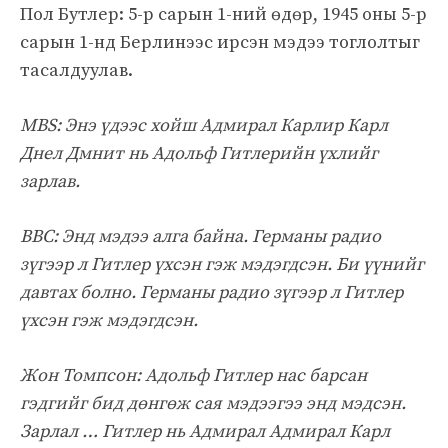
Пол Бутлер: 5-р сарын 1-ний өдөр, 1945 оны 5-р
сарын 1-нд Берлинээс ирсэн мэдээ тоглолтыг
тасалдуулав.
MBS: Энэ үдээс хойш Адмирал Карлир Карл
Днел Дмнит нь Адольф Гитлерийн үхлийг
зарлав.
BBC: Энд мэдээ алга байна. Германы радио
зүгээр л Гитлер үхсэн гэж мэдэгдсэн. Би үүнийг
давтах болно. Германы радио зүгээр л Гитлер
үхсэн гэж мэдэгдсэн.
Жон Томпсон: Адольф Гитлер нас барсан
гэдгийг бид дөнгөж сая мэдээгээ энд мэдсэн.
Зарлал … Гитлер нь Адмирал Адмирал Карл