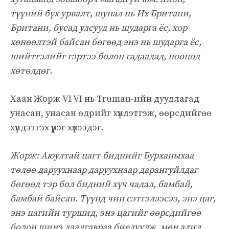
түүний бүх урвалт, шунал нь Их Британи,
Британи, бусад улсууд нь шударга ёс, хор
хөнөөлтэй байсан бөгөөд энэ нь шударга ёс,
шийтгэлийг гэртээ болон гадаадад, нөөцөд
хөтөлдөг.
Хаан Жорж VI VI нь Truman-ийн дуудлагад
унасан, унасан өдрийг хүндэтгэж, өөрсдийгөө
хүндэтгэх үүрэг хүлээдэг.
Жорж: Аюултай цагт биднийг Бурханыхаа
төлөө даруухнаар даруухнаар дарангуйлдаг
бөгөөд тэр бол бидний хүч чадал, бамбай,
бамбай байсан. Түүнд чин сэтгэлээсээ, энэ цаг,
энэ цагийн туршид, энэ цагийг өөрсдийгөө
болон шинэ даалгавраа биелүүлж, мөн адил