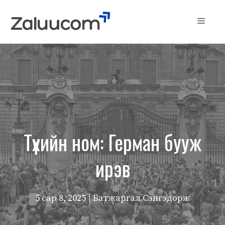
Skip
to
Menu
content
Түүхийн ном: Герман бууж
ирэв
5 сар 8, 2025
| Батжаргал Сэнгэдорж