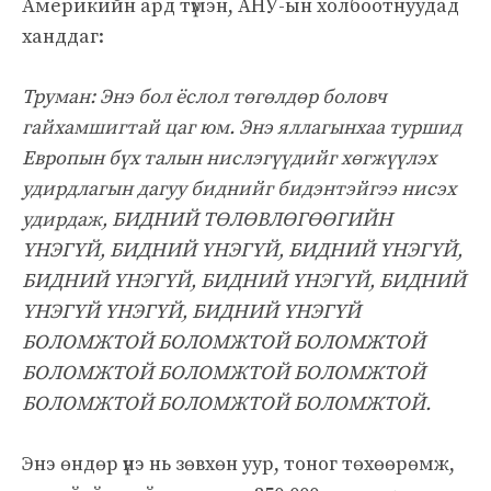
Америкийн ард түмэн, АНУ-ын холбоотнуудад
ханддаг:
Труман: Энэ бол ёслол төгөлдөр боловч
гайхамшигтай цаг юм. Энэ яллагынхаа туршид
Европын бүх талын нислэгүүдийг хөгжүүлэх
удирдлагын дагуу биднийг бидэнтэйгээ нисэх
удирдаж, БИДНИЙ ТӨЛӨВЛӨГӨӨГИЙН
ҮНЭГҮЙ, БИДНИЙ ҮНЭГҮЙ, БИДНИЙ ҮНЭГҮЙ,
БИДНИЙ ҮНЭГҮЙ, БИДНИЙ ҮНЭГҮЙ, БИДНИЙ
ҮНЭГҮЙ ҮНЭГҮЙ, БИДНИЙ ҮНЭГҮЙ
БОЛОМЖТОЙ БОЛОМЖТОЙ БОЛОМЖТОЙ
БОЛОМЖТОЙ БОЛОМЖТОЙ БОЛОМЖТОЙ
БОЛОМЖТОЙ БОЛОМЖТОЙ БОЛОМЖТОЙ.
Энэ өндөр үнэ нь зөвхөн уур, тоног төхөөрөмж,