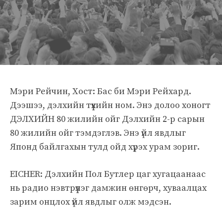
Мэри Рейчин, Хост: Бас би Мэри Рейхард.
Дээшээ, дэлхийн түүхийн ном. Энэ долоо хоногт
ДЭЛХИЙН 80 жилийн ойг Дэлхийн 2-р сарын
80 жилийн ойг тэмдэглэв. Энэ үйл явдлыг
Японд байлгахын тулд ойд хүрэх урам зориг.
EICHER: Дэлхийн Пол Бутлер цаг хугацаанаас
нь радио нэвтрүүлэг дамжин өнгөрч, хуваалцах
зарим онцлох үйл явдлыг олж мэдсэн.