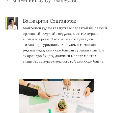
Marvel-ийн буруу тохируулга
Батжаргал Сэнгэдорж
Монголын уудам тал нутгаас гаралтай би дэлхий
ертөнцийн түүхийг өгүүлэхэд сэтгэл зүрхээ
зориулж ирсэн. Олон улсын сэтгүүл зүйн
чиглэлээр суралцаж, олон улсын томоохон
редакцуудад ажиллаж байсан туршлагатай. Би
эх орондоо буцаж, дэлхийн мэдээг монгол
уншигчдад хүргэх зорилготой ажиллаж байна.