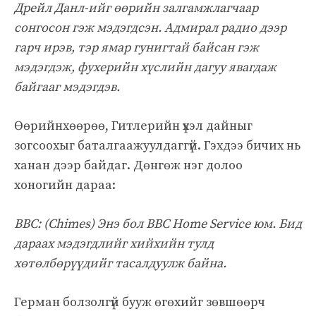
Дрейл Данл-ийг өөрийн залгамжлагчаар
сонгосон гэж мэдэгдсэн. Адмирал радио дээр
гарч ирэв, тэр ямар гунигтай байсан гэж
мэдэгдэж, фухерийн хүслийн дагуу явагдаж
байгааг мэдэгдэв.
Өөрийнхөөрөө, Гитлерийн үхэл дайныг
зогсоохыг баталгаажуулдаггүй. Гэхдээ бичих нь
ханан дээр байдаг. Дөнгөж нэг долоо
хоногийн дараа:
BBC: (Chimes) Энэ бол BBC Home Service юм. Бид
дараах мэдэгдлийг хийхийн тулд
хөтөлбөрүүдийг тасалдуулж байна.
Герман болзолгүй бууж өгөхийг зөвшөөрч