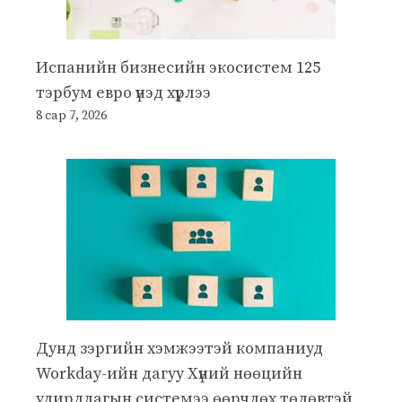
Испанийн бизнесийн экосистем 125
тэрбум евро үнэд хүрлээ
8 сар 7, 2026
Дунд зэргийн хэмжээтэй компаниуд
Workday-ийн дагуу Хүний нөөцийн
удирдлагын системээ өөрчлөх төлөвтэй