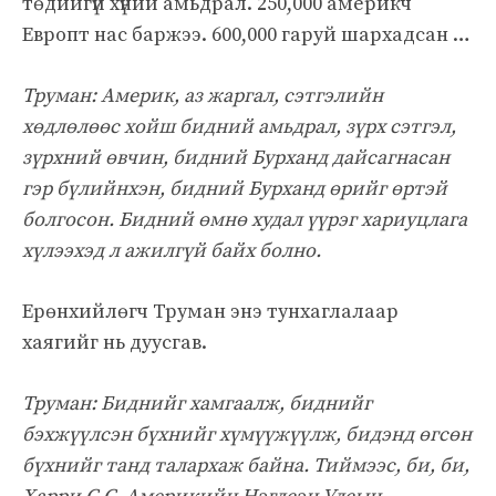
төдийгүй хүний ​​амьдрал. 250,000 америкч
Европт нас баржээ. 600,000 гаруй шархадсан …
Труман: Америк, аз жаргал, сэтгэлийн
хөдлөлөөс хойш бидний амьдрал, зүрх сэтгэл,
зүрхний өвчин, бидний Бурханд дайсагнасан
гэр бүлийнхэн, бидний Бурханд өрийг өртэй
болгосон. Бидний өмнө худал үүрэг хариуцлага
хүлээхэд л ажилгүй байх болно.
Ерөнхийлөгч Труман энэ тунхаглалаар
хаягийг нь дуусгав.
Труман: Биднийг хамгаалж, биднийг
бэхжүүлсэн бүхнийг хүмүүжүүлж, бидэнд өгсөн
бүхнийг танд талархаж байна. Тиймээс, би, би,