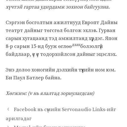
хүчтэй гартаа удирдамж зохион байгуулна.
Сэргээн босголтын ажилтнууд Европт Дайны
театрт дайныг төгсгөл болгож эхлэв. Гурван
сарын хугацаанд тэд амжилтанд хүрдэг. Япон
даах
8-р сарын 15-нд бууж өглөө
болзолгүй
байдлаар, үе үе тодорхойлсон дайныг эцэслэх.
Энэ долоо хоногийн дэлхийн түүхийн ном юм.
Би Паул Батлер байна.
Хөгжим: (v нь ялалтад зориулагдсан)
Facebook нь сүмийн Servonaudio Links-ийг
арилгадаг