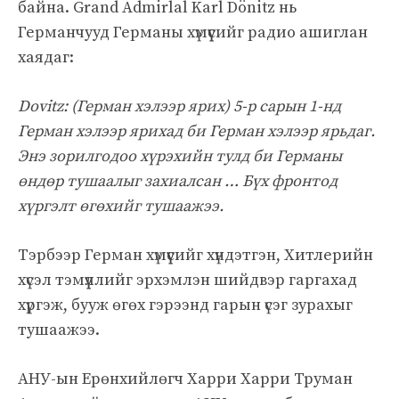
байна. Grand Admirlal Karl Dönitz нь
Германчууд Германы хүмүүсийг радио ашиглан
хаядаг:
Dovitz: (Герман хэлээр ярих) 5-р сарын 1-нд
Герман хэлээр ярихад би Герман хэлээр ярьдаг.
Энэ зорилгодоо хүрэхийн тулд би Германы
өндөр тушаалыг захиалсан … Бүх фронтод
хүргэлт өгөхийг тушаажээ.
Тэрбээр Герман хүмүүсийг хүндэтгэн, Хитлерийн
хүсэл тэмүүллийг эрхэмлэн шийдвэр гаргахад
хүргэж, бууж өгөх гэрээнд гарын үсэг зурахыг
тушаажээ.
АНУ-ын Ерөнхийлөгч Харри Харри Труман