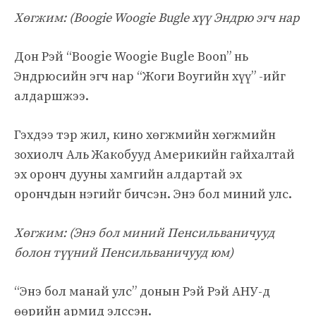
Хөгжим: (
Boogie Woogie Bugle хүү Эндрю эгч нар
Дон Рэй “Boogie Woogie Bugle Boon” нь
Эндрюсийн эгч нар “Жоги Воугийн хүү” -ийг
алдаршжээ.
Гэхдээ тэр жил, кино хөгжмийн хөгжмийн
зохиолч Аль Жакобууд Америкийн гайхалтай
эх оронч дууны хамгийн алдартай эх
орончдын нэгийг бичсэн. Энэ бол миний улс.
Хөгжим: (
Энэ бол миний Пенсильваничууд
болон түүний Пенсильваничууд юм)
“Энэ бол манай улс” донын Рэй Рэй АНУ-д
өөрийн армид элссэн.