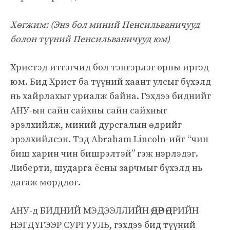
Хөгжим: (
Энэ бол миний Пенсильваничууд
болон түүний Пенсильваничууд юм)
Христэд итгэгчид бол тэнгэрлэг орны иргэд
юм. Бид Христ ба түүний хаант улсыг бүхэлд
нь хайрлахыг уриалж байна. Гэхдээ биднийг
АНУ-ын сайн сайхны сайн сайхныг
эрэлхийлж, миний дурсгалын өдрийг
эрэлхийлсэн. Тэд Abraham Lincoln-ийг “чин
биш харин чин бишрэлтэй” гэж нэрлэдэг.
Либерти, шударга ёсны зарчмыг бүхэлд нь
дагаж мөрддөг.
АНУ-д БИДНИЙ МЭДЭЭЛЛИЙН ӨДӨР ӨДРИЙН
НЭГДҮГЭЭР СУРГУУЛЬ, гэхдээ бид түүний