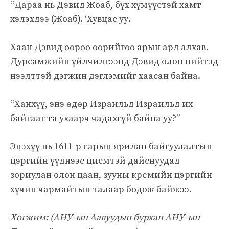
“Дараа нь Дэвид Жоаб, бүх хүмүүстэй хамт
хэлэхдээ (Жоаб). ‘Хувцас уу.
Хаан Дэвид өөрөө өөрийгөө арын ард алхав.
Дурсамжийн үйлчилгээнд Дэвид олон нийтэд
нээлттэй дэгжин дэглэмийг хаасан байна.
“Ханхүү, энэ өдөр Израильд Израильд их
байгааг та ухаарч чадахгүй байна уу?”
Энэхүү нь 1611-р сарын ярилан байгуулалтын
цэргийн үүднээс цисмтэй дайснуудад
зориулан олон цаан, зууны кремийн цэргийн
хүчин чармайтын талаар бодож байжээ.
Хөгжим: (АНУ-ын Аавуудын бурхан АНУ-ын