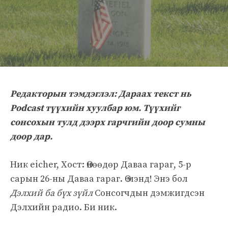
Редакторын тэмдэглэл: Дараах текст нь
Podcast түүхийн хуулбар юм. Түүхийг
сонсохын тулд дээрх гарчгийн доор сумны
доор дар.
Ник eicher, Хост: Өнөөдөр Даваа гараг, 5-р
сарын 26-ны Даваа гараг. Ө мэнд! Энэ бол
Дэлхий ба бүх зүйл
Сонсогчдын дэмжигдсэн
Дэлхийн радио. Би ник.