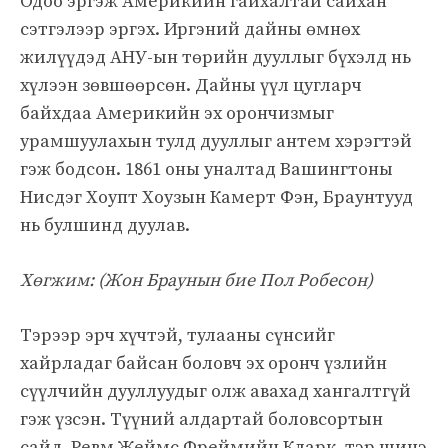
Одоо эргэж Америкийн гайхалтай сайхан
сэтгэлээр эргэх. Иргэний дайны өмнөх
жилүүдэд АНУ-ын төрийн дууллыг бүхэлд нь
хүлээн зөвшөөрсөн. Дайны үүл цугларч
байхдаа Америкийн эх орончизмыг
урамшуулахын тулд дууллыг антем хэрэгтэй
гэж бодсон. 1861 оны уналтад Вашингтоны
Нисдэг Хоупт Хоузын Камерт Фэн, Браунтууд
нь булшинд дуулав.
Хөгжим: (
Жон Браунын бие Пол Робесон)
Тэрээр эрч хүчтэй, тулааны сүнсийг
хайрладаг байсан боловч эх оронч үзлийн
сүүлчийн дууллуудыг олж авахад хангалтгүй
гэж үзсэн. Түүний алдартай боловсортын
сайд, Ревм Жеймс Фреймийн Кларк, тэр шинэ