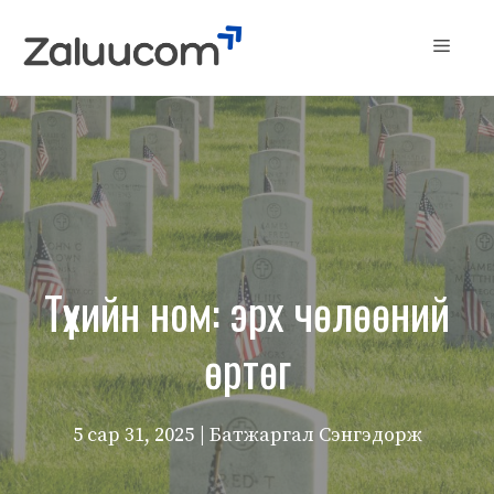
Skip
to
Menu
content
Түүхийн ном: эрх чөлөөний
өртөг
5 сар 31, 2025
| Батжаргал Сэнгэдорж