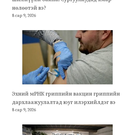
нөлөөтэй вэ?
8 сар 9, 2026
Эхний мРНК гриппийн вакцин гриппийн
дархлаажуулалтад юуг илэрхийлдэг вэ
8 сар 9, 2026