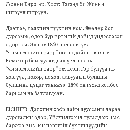
Женни Барзгар, Хост: Тэгээд би Женни
ширүүн ширүүн.
Дээшээ, дэлхийн түүхийн ном. Өнөөдөр бол
дурсамж, өдөр бүр иргэний дайнд үндэслэсэн
өдөр юм. Энэ нь 1860-аад оны үед
“чимэглэлийн өдөр” шинэ дайны нэгэнт
Кеметер байгуулагдсан үед энэ нь
“чимэглэлийн өдөр” эхэлсэн. Гэр бүлүүд нь
хөвгүүд, нөхөр, нөхөд, аавуудын булшны
булшинд цэцэг тавьжээ. 1890 он гэхэд холбоо
барьсан нь батлагдсан.
EICHHER: Дэлхийн хоёр дайн дууссаны дараа
дурсгалын өдөр, Үйлчилгээнд тулалдаж, нас
баржээ АНУ-ын цэргийн бүх гишүүдийн