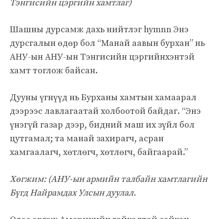
Тэнгисийн цэргийн хамтлаг)
Шашны дурсамж дахь нийтлэг hymnn Энэ
дурсгалын өдөр бол “Манай аавын бурхан” нь
АНУ-ын АНУ-ын Тэнгисийн цэргийнхэнтэй
хамт тоглож байсан.
Дууны үгнүүд нь Бурханы хамтын хамаарал
дээрээс лавлагаатай холбоотой байдаг. “Энэ
үнэгүй газар дээр, бидний маш их зүйл бол
цутгамал; та манай захирагч, асран
хамгаалагч, хөтлөгч, хөтлөгч, байгаарай.”
Хөгжим: (
АНУ-ын армийн талбайн хамтлагийн
Бүгд Найрамдах Улсын дуулал.