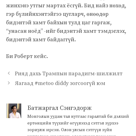
жинхэнэ утгыг мартах ёсгүй. Бид найз нөхөд,
гэр бүлийнхэнтэйгээ цугларч, өнөөдөр
бидэнтэй хамт байхын тулд цаг гаргаж,
“унасан ноёд” -ийг бидэнтэй хамт тэмдэглэх,
бидэнтэй хамт байдаггүй.
Би Роберт кейс.
Рияд дахь Трампын парадигм-шилжилт
Яагаад #metoo diddy зогсоогүй юм
Батжаргал Сэнгэдорж
Монголын уудам тал нутгаас гаралтай би дэлхий
ертөнцийн түүхийг өгүүлэхэд сэтгэл зүрхээ
зориулж ирсэн. Олон улсын сэтгүүл зүйн