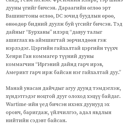
дууны үгийг бичсэн. Дараагийн өглөө эрт
Вашингтоны өглөө, DC зочид буудлын өрөө,
өнөөдөр бидний дуулж буй үгсийг бичсэн. Тэд
дайныг “Бурханы” илэрц “давуу талыг
ашиглах нь аймшигтай зөрчилдөөн гэж
нэрлэдэг. Цэргийн гайхалтай цэргийн түүхч
Хенри Ган коммагер түүний дууны
коммагчин “Иргэний дайнд гарч ирэв,
Америкт гарч ирж байсан нэг гайхалтай дуу.”
Манай унасан дайчдыг агуу дуунд тэмдэглэж,
хүндэтгэдэг ноцтой дууг олоход хэцүү байдаг.
Wartime-ийн үед бичсэн ихэнх дуунууд эх
оронч, баригдаж, үйлчилгээ, адал явдлын
нийтийн сэдэвт байсан.