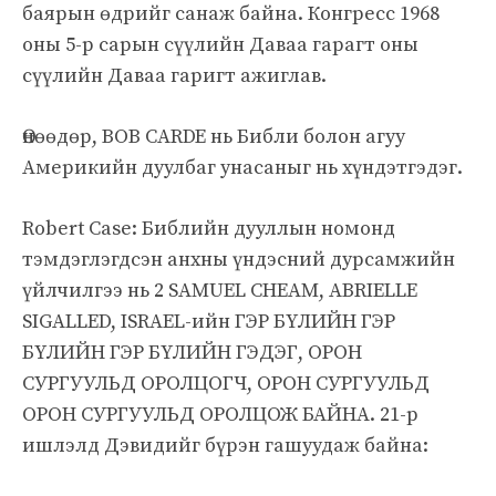
баярын өдрийг санаж байна. Конгресс 1968
оны 5-р сарын сүүлийн Даваа гарагт оны
сүүлийн Даваа гаригт ажиглав.
Өнөөдөр, BOB CARDE нь Библи болон агуу
Америкийн дуулбаг унасаныг нь хүндэтгэдэг.
Robert Case: Библийн дууллын номонд
тэмдэглэгдсэн анхны үндэсний дурсамжийн
үйлчилгээ нь 2 SAMUEL CHEAM, ABRIELLE
SIGALLED, ISRAEL-ийн ГЭР БҮЛИЙН ГЭР
БҮЛИЙН ГЭР БҮЛИЙН ГЭДЭГ, ОРОН
СУРГУУЛЬД ОРОЛЦОГЧ, ОРОН СУРГУУЛЬД
ОРОН СУРГУУЛЬД ОРОЛЦОЖ БАЙНА. 21-р
ишлэлд Дэвидийг бүрэн гашуудаж байна: