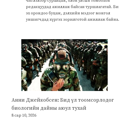
чиглэлээр суралцаж, олон улсын томоохон
редакцуудад ажиллаж байсан туршлагатай. Би
эх орондоо буцаж, дэлхийн мэдээг монгол
уншигчдад хүргэх зорилготой ажиллаж байна.
Анни Джейкобсен: Бид үл тоомсорлодог
биологийн дайны аюул тухай
8 сар 10, 2026