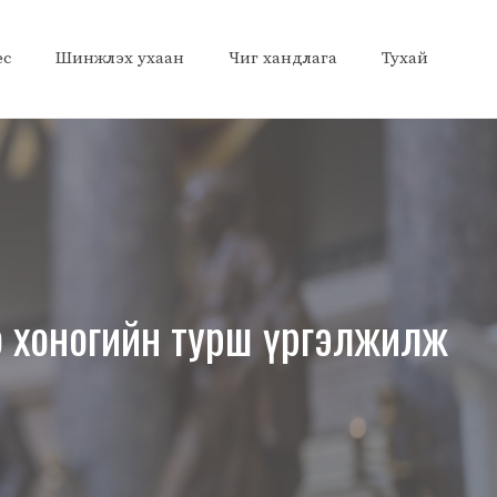
ес
Шинжлэх ухаан
Чиг хандлага
Тухай
о хоногийн турш үргэлжилж