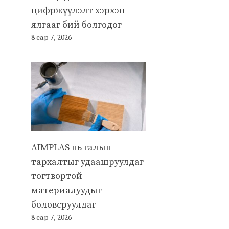
цифржүүлэлт хэрхэн
ялгааг бий болгодог
8 сар 7, 2026
AIMPLAS нь галын
тархалтыг удаашруулдаг
тогтвортой
материалуудыг
боловсруулдаг
8 сар 7, 2026