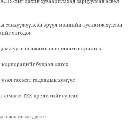
LACTS-ийг дахин хуваарилахад зарцуулсан эсвэл
ны санхүүжүүлсэн эрүүл мэндийн тусламж хүлээн
жийг олгодог
н дамжуулсан ажлын шаардлагыг арилгах
 корпорацийг буцаан олгох
үзэл гэх мэт гадаадын хүмүүс
 хэмжээ TEX кредитийг сунгах
ын олон улсын даралт