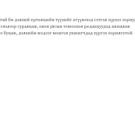
тай би дэлхий ертөнцийн түүхийг өгүүлэхэд сэтгэл зүрхээ зори
чиглэлээр суралцаж, олон улсын томоохон редакцуудад ажиллаж
оо буцаж, дэлхийн мэдээг монгол уншигчдад хүргэх зорилготой