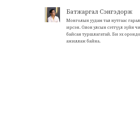
Батжаргал Сэнгэдорж
Монголын уудам тал нутгаас гарал
ирсэн. Олон улсын сэтгүүл зүйн 
байсан туршлагатай. Би эх оронд
ажиллаж байна.