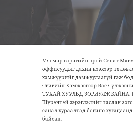
Мягмар гарагийн орой Сенат Мягм
оффисуудыг дахин нээхээр төлөвл
хэмжүүрийг дамжуулаагүй гэж бод
Стивийн Хэмжээгээр Бас Сүлж
ТУХАЙ ХУУЛЬД ЗОРИУЛЖ БАЙНА. М
Шүрэнтэй зэрэглэлийг таслан зогс
санал хураалтад богино хугацаанд
байсан.