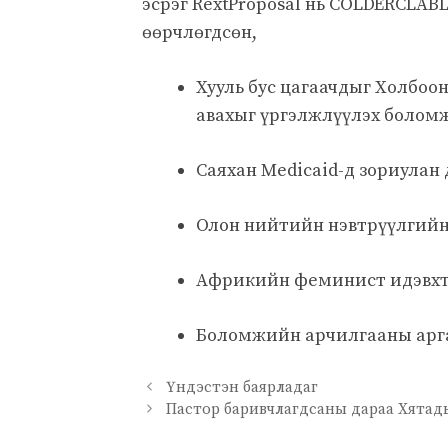
эсрэг RextProposal нь COLDERCLAB
өөрчлөгдсөн,
Хууль бус цагаачдыг Холбоо
авахыг үргэлжлүүлэх болом
Саяхан Medicaid-д зориула
Олон нийтийн нэвтрүүлгийн
Африкийн феминист идэвхт 
Боломжийн арчилгааны арга
Үндэстэн баярладаг
Пастор баривчлагдсаны дараа Хятад