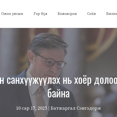
Олон улсын
Гэр бүл
Боловсрол
Соёл
Бизн
ин санхүүжүүлэх нь хоёр доло
байна
10 сар 17, 2025
| Батжаргал Сэнгэдорж