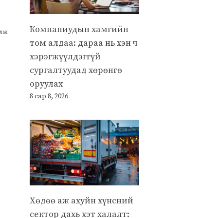
Компаниудын хамгийн
улж
том алдаа: дараа нь хэн ч
хэрэгжүүлдэггүй
сургалтуудад хөрөнгө
оруулах
8 сар 8, 2026
Хөдөө аж ахуйн хүнсний
сектор дахь хэт халалт: