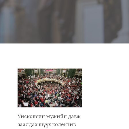
Уисконсин мужийн давж
заалдах шүүх колектив