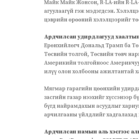
Майк Майк Жонсон, R-LA-ийн R-LA
агуулаагүй гэж мэдэгдсэн. Хэлэлц
цэврийн өрөөний хэлэлцээрийг төс
Ардчилсан удирдлагууд хаалтын 
Ерөнхийлөгч Дональд Трамп ба Төс
Төсвийн толгой, Төсвийн төвч на
Америкийн толгойноос Америкчуу
илүү олон холбооны ажилтантай х
Мягмар гарагийн цөөнхийн удирдаг
засгийн газар нээхийг хүссэнээр б
бүгд найрамдахын асуудлыг хариу
арчилгааны үйлдлийг хадгалахад и
Ардчилсан намын аль хэсгээс аль хэ