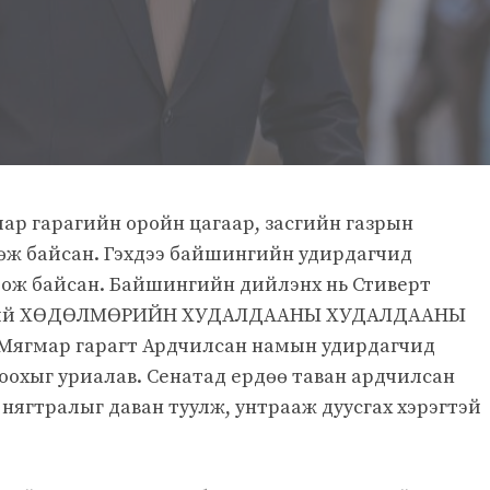
ар гарагийн оройн цагаар, засгийн газрын
өж байсан. Гэхдээ байшингийн удирдагчид
ож байсан. Байшингийн дийлэнх нь Стиверт
ээний ХӨДӨЛМӨРИЙН ХУДАЛДААНЫ ХУДАЛДААНЫ
ягмар гарагт Ардчилсан намын удирдагчид
оохыг уриалав. Сенатад ердөө таван ардчилсан
 нягтралыг даван туулж, унтрааж дуусгах хэрэгтэй