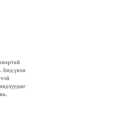
чанартай
. Бид үнэн
жтэй
 явдлуудыг
на.