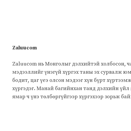
Zaluucom
Zaluucom нь Монголыг дэлхийтэй холбосон, 
мэдээллийг үнэгүй хүргэх таны эх сурвалж юм
бодит, цаг үеэ олсон мэдээг хүн бүрт хүртээм
хүргэдэг. Манай багийнхан танд дэлхийн үйл
ямар ч үнэ төлбөргүйгээр хүргэхээр зорьж бай