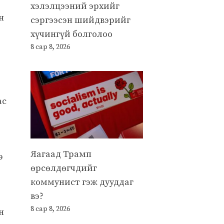
хэлэлцээний эрхийг
н
сэргээсэн шийдвэрийг
хүчингүй болголоо
8 сар 8, 2026
ас
Яагаад Трамп
э
өрсөлдөгчдийг
коммунист гэж дууддаг
вэ?
8 сар 8, 2026
н