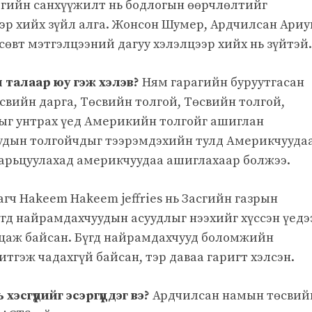
-гийн санхүүжилт нь бодлогын өөрчлөлтийг
ээр хийх зүйл алга. Жонсон Шумер, Ардчилсан Ариу
өвт мэтгэлцээний дагуу хэлэлцээр хийх нь зүйтэй.
талаар юу гэж хэлэв?
Ням гарагийн буруутгасан
вийн дарга, Төсвийн толгой, Төсвийн толгой,
рыг унтрах үед Америкийн толгойг ашиглан
дын толгойчдыг тээрэмдэхийн тулд Америкчууда
арьцуулахад америкчуудаа ашиглахаар болжээ.
ч Hakeem Hakeem jeffries нь Засгийн газрын
үгд найрамдахчуудын асуудлыг нээхийг хүссэн үедэ
цаж байсан. Бүгд найрамдахчууд боломжийн
тгэж чадахгүй байсан, тэр даваа гаригт хэлсэн.
сгүүдийг эсэргүүцдэг вэ?
Ардчилсан намын төсвий