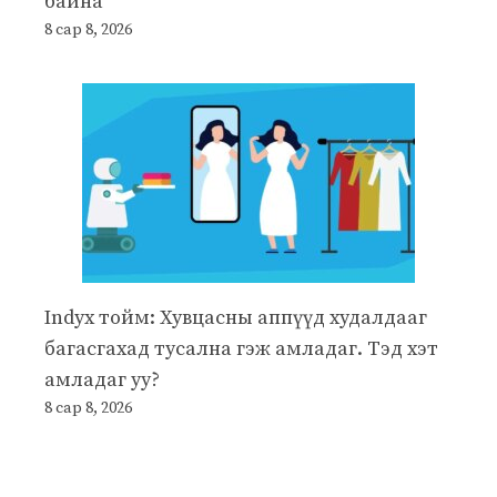
байна
8 сар 8, 2026
Indyx тойм: Хувцасны аппүүд худалдааг
багасгахад тусална гэж амладаг. Тэд хэт
амладаг уу?
8 сар 8, 2026