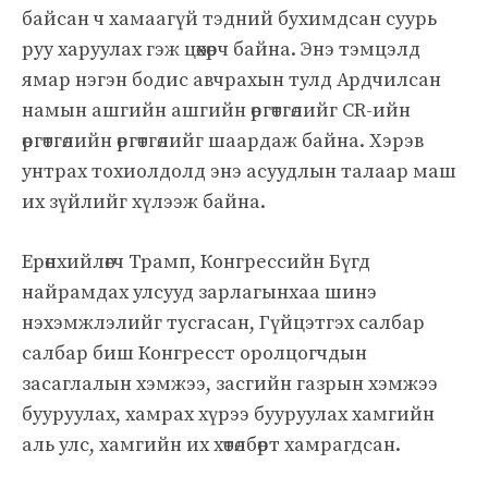
байсан ч хамаагүй тэдний бухимдсан суурь
руу харуулах гэж цөхөрч байна. Энэ тэмцэлд
ямар нэгэн бодис авчрахын тулд Ардчилсан
намын ашгийн ашгийн өргөтгөлийг CR-ийн
өргөтгөлийн өргөтгөлийг шаардаж байна. Хэрэв
унтрах тохиолдолд энэ асуудлын талаар маш
их зүйлийг хүлээж байна.
Ерөнхийлөгч Трамп, Конгрессийн Бүгд
найрамдах улсууд зарлагынхаа шинэ
нэхэмжлэлийг тусгасан, Гүйцэтгэх салбар
салбар биш Конгресст оролцогчдын
засаглалын хэмжээ, засгийн газрын хэмжээ
бууруулах, хамрах хүрээ бууруулах хамгийн
аль улс, хамгийн их хөтөлбөрт хамрагдсан.