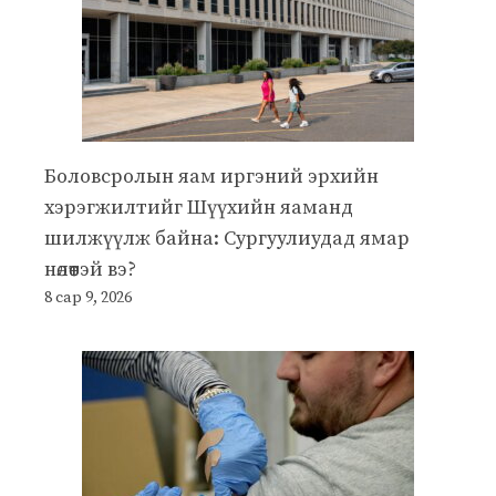
Боловсролын яам иргэний эрхийн
хэрэгжилтийг Шүүхийн яаманд
шилжүүлж байна: Сургуулиудад ямар
нөлөөтэй вэ?
8 сар 9, 2026