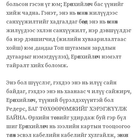
больсон гэсэн үг юм; Ерөнхийлөгч бас үүнийг
хийж чадна. Гэнэт, энэ нь өмнөх жилүүдээс
санхүүжилтийг хадгалдаг бөгөөд энэ нь өмнөх
жилүүдээс эхлэн санхүүжилт, нэр дэвшүүлдэг
ба нэр дэвшигчид (жилийн хуваарилалтаас
хойш) юм
дандаа
Топ шугамын зардлын
дугаарыг нэмэгдүүлэх), Ерөнхийлөгч нэмэлт
тайралт хийх боломж.
Энэ бол шүүслэг, гэхдээ энэ нь илүү сайн
байдаг, гэхдээ энэ нь хаанаас ч илүү сайжирч,
Ерөнхийлөгч, түүний бүрэлдэхүүнтэй бол
Редерс, БАГ ТӨХӨӨРӨМЖИЙГ ХЭРЭГЖҮҮЛЖ
БАЙНА. Өрхийн төсвийг удирдаж буй гэр бүл
шиг Ерөнхийлөгч нь зээлийн картын тооцоогоо
төлөх эсвэл кабелийн кабелийг хулгайлж, зөвхөн