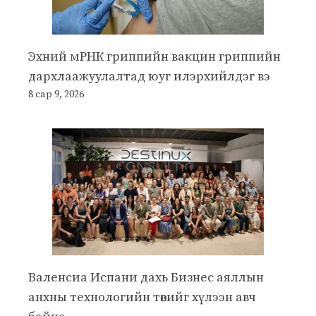
Эхний мРНК гриппийн вакцин гриппийн
дархлаажуулалтад юуг илэрхийлдэг вэ
8 сар 9, 2026
Валенсиа Испани дахь Бизнес аяллын
анхны технологийн төвийг хүлээн авч