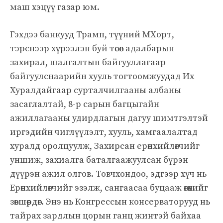
маш хэцүү газар юм.
Гэхдээ банкууд Трамп, түүний МХорт,
тэрснээр хүрээлэн буй төсөв адалбарын
захирал, шалгалтын байгууллагаар
байгуулснаарийн хууль тогтоомжуудад Их
Хуралдайгаар сурталчилгааны албаны
засаглалтай, 8-р сарын багцыгайн
ажиллагааны удирдлагын дагуу шимтгэлтэй
иргэдийн чиглүүлэлт, хууль, хамгаалалтад
хуралд оролцуулж, Захирсан ерөнхийлөгчийг
уншиж, захиалга баталгаажуулсан бүрэн
дүүрэн ажил олгов. Товчхондоо, эдгээр хүч нь
Ерөнхийлөгчийг эзэлж, сангаасаа буцааж өгөхийг
зөвшөөрдөг. Энэ нь Конгрессын консерваторууд нь
тайрах зардлын цорын ганц жинтэй байхаа