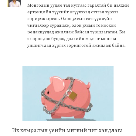
Монголын уудам тал нутгаас гаралтай би дэлхий
ертөнцийн түүхийг өгүүлэхэд сэтгэл зүрхээ
зориулж ирсэн. Олон улсын сэтгүүл зүйн
чиглэлээр суралцаж, олон улсын томоохон
редакцуудад ажиллаж байсан туршлагатай. Би
эх орондоо буцаж, дэлхийн мэдээг монгол
уншигчдад хүргэх зорилготой ажиллаж байна.
Их хямралын үеийн мөнгөний чиг хандлага