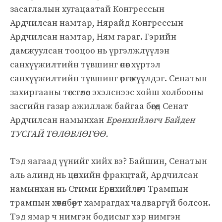
засаглалын хугацаатай Конгрессын
Ардчилсан намтар, Нярайд Конгрессын
Ардчилсан намтар, Ням гараг. Гэрийн
дамжуулсан тооцоо нь үргэлжлүүлэн
санхүүжилтийн түвшинг өнөөг хүртэл
санхүүжилтийн түвшинг өргөжүүлдэг. Сенатын
захиргааны төгсгөлөөс эхэлснээс хойш холбооны
засгийн газар ажиллаж байгаа бөгөөд Сенат
Ардчилсан намынхан
Ерөнхийлөгч Байден
ТУСГАЙ ТӨЛӨВЛӨГӨӨ.
Тэд яагаад үүнийг хийх вэ? Байшин, Сенатын
аль алинд нь цөөнхийн фракцтай, Ардчилсан
намынхан нь Стими Ерөнхийлөгч Трампын
трампын хөтөлбөрт хамрагдах чадваргүй болсон.
Тэд ямар ч нимгэн бодисыг хэр нимгэн