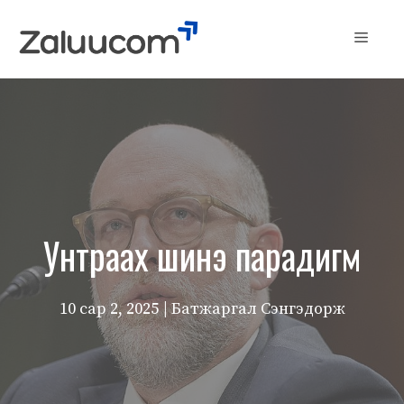
Skip
to
Menu
content
Унтраах шинэ парадигм
10 сар 2, 2025
| Батжаргал Сэнгэдорж