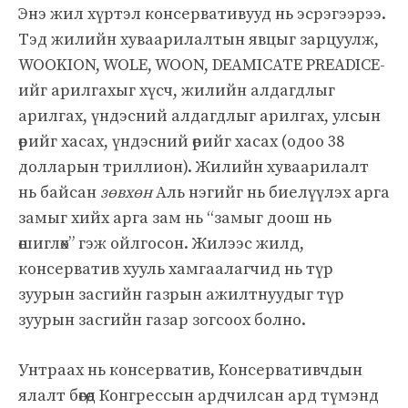
Энэ жил хүртэл консервативууд нь эсрэгээрээ.
Тэд жилийн хуваарилалтын явцыг зарцуулж,
WOOKION, WOLE, WOON, DEAMICATE PREADICE-
ийг арилгахыг хүсч, жилийн алдагдлыг
арилгах, үндэсний алдагдлыг арилгах, улсын
өрийг хасах, үндэсний өрийг хасах (одоо 38
долларын триллион). Жилийн хуваарилалт
нь байсан
зөвхөн
Аль нэгийг нь биелүүлэх арга
замыг хийх арга зам нь “замыг доош нь
өшиглөх” гэж ойлгосон. Жилээс жилд,
консерватив хууль хамгаалагчид нь түр
зуурын засгийн газрын ажилтнуудыг түр
зуурын засгийн газар зогсоох болно.
Унтраах нь консерватив, Консервативчдын
ялалт бөгөөд Конгрессын ардчилсан ард түмэнд