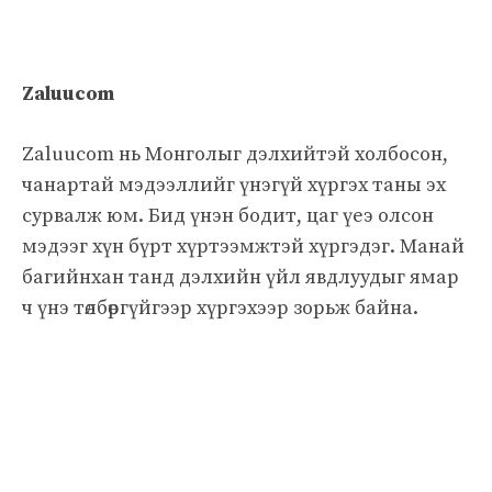
Zaluucom
Zaluucom нь Монголыг дэлхийтэй холбосон,
чанартай мэдээллийг үнэгүй хүргэх таны эх
сурвалж юм. Бид үнэн бодит, цаг үеэ олсон
мэдээг хүн бүрт хүртээмжтэй хүргэдэг. Манай
багийнхан танд дэлхийн үйл явдлуудыг ямар
ч үнэ төлбөргүйгээр хүргэхээр зорьж байна.