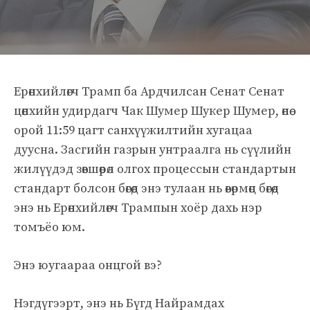
Ерөнхийлөгч Трамп ба Ардчилсан Сенат Сенат
цөөнхийн удирдагч Чак Шумер Шукер Шумер, өнөө
орой 11:59 цагт санхүүжилтийн хугацаа
дуусна. Засгийн газрын унтраалга нь сүүлийн
жилүүдэд зөвшөөрөл олгох процессын стандартын
стандарт болсон бөгөөд энэ тулаан нь өвөрмөц бөгөөд
энэ нь Ерөнхийлөгч Трампын хоёр дахь нэр
томъёо юм.
Энэ юугаараа онцгой вэ?
Нэгдүгээрт, энэ нь Бүгд Найрамдах