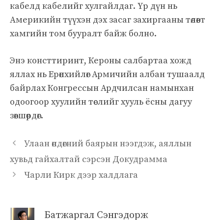
кабелд кабелийг хулгайлдаг. Үр дүн нь
Америкийн түүхэн дэх засаг захиргааны төлөвт
хамгийн том бууралт байж болно.
Энэ консттиринт, Кероны салбартаа хожд
яллах нь Ерөнхийлөг Армичийн албан тушаалд
байрлах Конгрессын Ардчилсан намынхан
одоогоор хуулийн төслийг хууль ёсны дагуу
зөвшөөрдөг.
Улаан өндөгний баярын нээгдэж, аяллын
хувьд гайхалтай сэрсэн Докудрамма
Чарли Кирк дээр халдлага
Батжаргал Сэнгэдорж