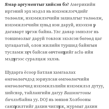
Ямар аргументыг хийсэн бэ?
Америкийн
иргэний эрх мэдэл нь нэхэмжлэгчдийг
төлөөлж, нэхэмжлэгчийн захиалгыг төлөөлж,
нэхэмжлэгчийн хувьд нэн даруй, ихээхэн үр
дагаварт хүргэж байна. Улс даяар эмнэлэг нь
товхимолыг даруй товлож эхэлсэн бөгөөд цаг
хугацаатай, олон жилийн туршид байнгын
тусламж хүсч байсан өвчтөнүүдийг aclu-ийн
мэдүүлгээс суралцаж эхлэв.
Шударга ёсоор Батлан ​​хамгаалах
өмгөөлөгчдэд зориулсан өмгөөлөгчийн
өмгөөлөгчид нэхэмжлэлийн нэхэмжлэл дутуу,
хийсвэр, тайлангийн дагуу
Вашингтоны
бичлэг
Байна уу. DOJ нь зөвхөн Холбооны
санхүүжилтийг дахин чиглүүлж, журмыг дахин