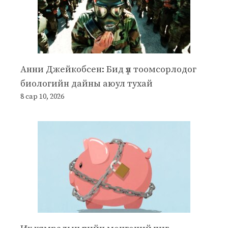
Анни Джейкобсен: Бид үл тоомсорлодог
биологийн дайны аюул тухай
8 сар 10, 2026