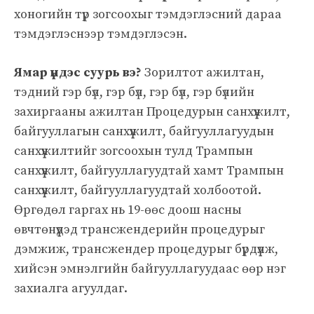
хоногийн түр зогсоохыг тэмдэглэсний дараа
тэмдэглэснээр тэмдэглэсэн.
Ямар үндэс суурь вэ?
Зорилтот ажилтан,
тэдний гэр бүл, гэр бүл, гэр бүл, гэр бүлийн
захиргааны ажилтан Процедурын санхүүжилт,
байгууллагын санхүүжилт, байгууллагуудын
санхүүжилтийг зогсоохын тулд Трампын
санхүүжилт, байгууллагуудтай хамт Трампын
санхүүжилт, байгууллагуудтай холбоотой.
Өргөдөл гаргах нь 19-өөс доош насны
өвчтөнүүдэд трансжендерийн процедурыг
дэмжиж, трансжендер процедурыг бүрдүүлж,
хийсэн эмнэлгийн байгууллагуудаас өөр нэг
захиалга агуулдаг.