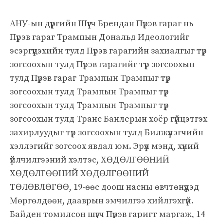
АНУ-ын дүүргийн Шүүгч Брендан Пүрэв гараг нь
Пүрэв гараг Трампын Дональд Идеологийг
эсэргүүцэхийн тулд Пүрэв гарагийн захиалгыг түр
зогсоохын тулд Пүрэв гарагийг түр зогсоохын
тулд Пүрэв гараг Трампын Трампыг түр
зогсоохын тулд Трампын Трампыг түр
зогсоохын тулд Трампын Трампыг түр
зогсоохын тулд Транс Банлерын хоёр гүйцэтгэх
захирлуудыг түр зогсоохын тулд Билжүүлэгчийн
хэллэгийг зогсоох явдал юм. Эрүүл мэнд, хүний ​​
үйлчилгээний хэлтэс, ХӨДӨЛГӨӨНИЙ
ХӨДӨЛГӨӨНИЙ ХӨДӨЛГӨӨНИЙ
ТӨЛӨВЛӨГӨӨ, 19-өөс доош насны өвчтөнүүдэд
Мөргөлдөөн, дааврын эмчилгээ хийлгэхгүй.
Байден томилсон шүүгч Пүрэв гаригт маргаж, 14