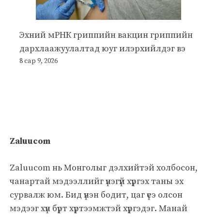
Эхний мРНК гриппийн вакцин гриппийн
дархлаажуулалтад юуг илэрхийлдэг вэ
8 сар 9, 2026
Zaluucom
Zaluucom нь Монголыг дэлхийтэй холбосон,
чанартай мэдээллийг үнэгүй хүргэх таны эх
сурвалж юм. Бид үнэн бодит, цаг үеэ олсон
мэдээг хүн бүрт хүртээмжтэй хүргэдэг. Манай