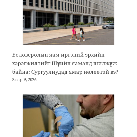
Боловсролын яам иргэний эрхийн
хэрэгжилтийг Шүүхийн яаманд шилжүүлж
байна: Сургуулиудад ямар нөлөөтэй вэ?
8 сар 9, 2026