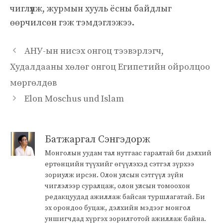
чиглүүлж, журмын хууль ёсны байдлыг
өөрчилсөн гэж тэмдэглэжээ.
АНУ-ын нисэх онгоц тээвэрлэгч,
Худалдааны хөлөг онгоц Египетийн ойролцоо
мөргөлдөв
Elon Moschus und Islam
Батжаргал Сэнгэдорж
Монголын уудам тал нутгаас гаралтай би дэлхий
ертөнцийн түүхийг өгүүлэхэд сэтгэл зүрхээ
зориулж ирсэн. Олон улсын сэтгүүл зүйн
чиглэлээр суралцаж, олон улсын томоохон
редакцуудад ажиллаж байсан туршлагатай. Би
эх орондоо буцаж, дэлхийн мэдээг монгол
уншигчдад хүргэх зорилготой ажиллаж байна.