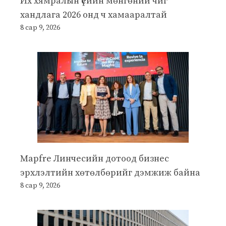
Их хямралын үеийн мөнгөний чиг
хандлага 2026 онд ч хамааралтай
8 сар 9, 2026
Mapfre Линчесийн дотоод бизнес
эрхлэлтийн хөтөлбөрийг дэмжиж байна
8 сар 9, 2026