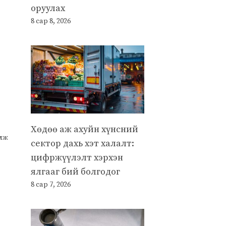
оруулах
8 сар 8, 2026
Хөдөө аж ахуйн хүнсний
улж
сектор дахь хэт халалт:
цифржүүлэлт хэрхэн
ялгааг бий болгодог
8 сар 7, 2026