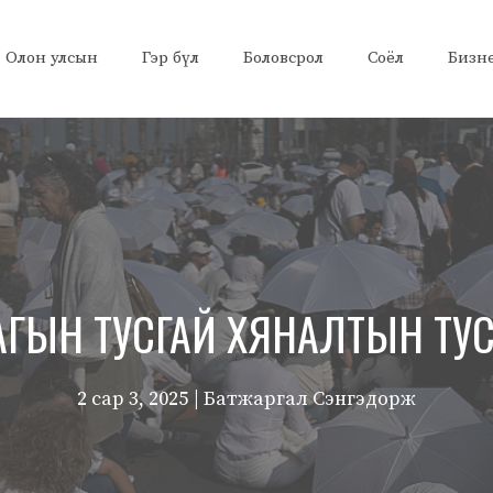
Олон улсын
Гэр бүл
Боловсрол
Соёл
Бизн
АГЫН ТУСГАЙ ХЯНАЛТЫН ТУС
2 сар 3, 2025
| Батжаргал Сэнгэдорж