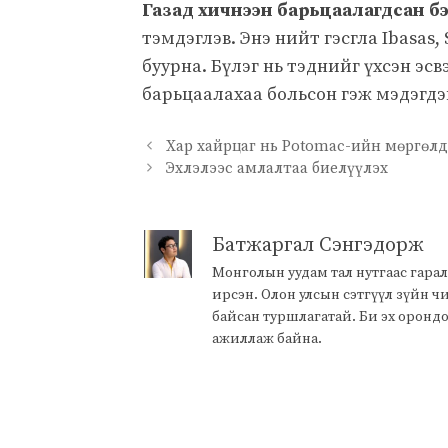
Газад хичнээн барьцаалагдсан б
тэмдэглэв. Энэ нийт гэсгла Ibasas, 
буурна. Бүлэг нь тэднийг үхсэн эс
барьцаалахаа больсон гэж мэдэгдэ
Хар хайрцаг нь Potomac-ийн мөргөлд
Эхлэлээс амлалтаа биелүүлэх
Батжаргал Сэнгэдорж
Монголын уудам тал нутгаас гарал
ирсэн. Олон улсын сэтгүүл зүйн 
байсан туршлагатай. Би эх оронд
ажиллаж байна.