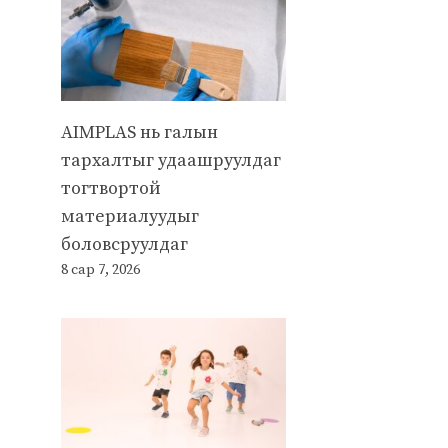
AIMPLAS нь галын
тархалтыг удаашруулдаг
тогтвортой
материалуудыг
боловсруулдаг
8 сар 7, 2026