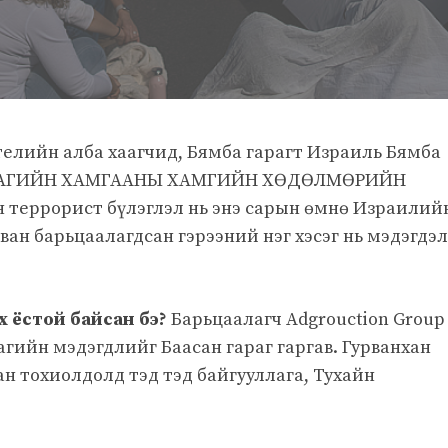
телийн алба хаагчид, Бямба гарагт Израиль Бямба
 ХАМАГИЙН ХАМГААНЫ ХАМГИЙН ХӨДӨЛМӨРИЙН
 террорист бүлэглэл нь энэ сарын өмнө Израилий
рван барьцаалагдсан гэрээний нэг хэсэг нь мэдэгдэ
эх ёстой байсан бэ?
Барьцаалагч Adgrouction Group
агийн мэдэгдлийг Баасан гараг гаргав. Гурванхан
ан тохиолдолд тэд тэд байгууллага, Тухайн