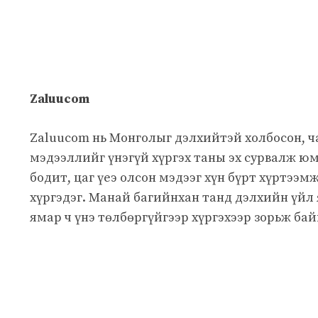
Zaluucom
Zaluucom нь Монголыг дэлхийтэй холбосон, 
мэдээллийг үнэгүй хүргэх таны эх сурвалж юм
бодит, цаг үеэ олсон мэдээг хүн бүрт хүртээм
хүргэдэг. Манай багийнхан танд дэлхийн үйл
ямар ч үнэ төлбөргүйгээр хүргэхээр зорьж бай