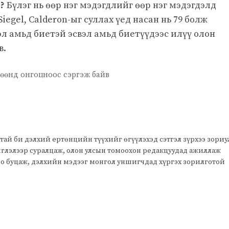
э?
Бүлэг нь өөр нэг мэдэгдлийг өөр нэг мэдэгдэлд
Siegel, Calderon-ыг суллах үед насан нь 79 болж
вэл амьд биетэй эсвэл амьд биетүүдээс илүү олон
в.
өөнд онгоцноос сэргэж байв
тай би дэлхий ертөнцийн түүхийг өгүүлэхэд сэтгэл зүрхээ зори
чиглэлээр суралцаж, олон улсын томоохон редакцуудад ажиллаж
оо буцаж, дэлхийн мэдээг монгол уншигчдад хүргэх зорилготой