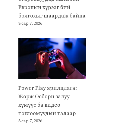
Европын хүрээг бий
болгохыг шаардаж байна
8 сар 7, 2026
Power Play ярилцлага:
Жорж Осборн залуу
хүмүүс ба видео
тоглоомуудын талаар
8 сар 7, 2026