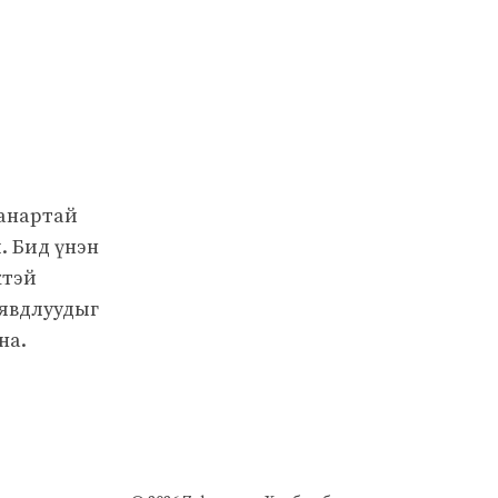
чанартай
. Бид үнэн
жтэй
 явдлуудыг
на.