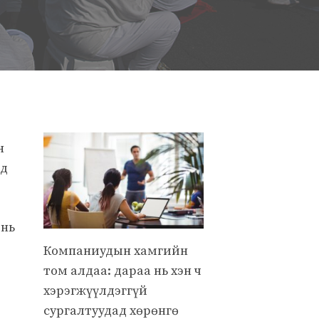
н
лд
 нь
Компаниудын хамгийн
том алдаа: дараа нь хэн ч
хэрэгжүүлдэггүй
сургалтуудад хөрөнгө