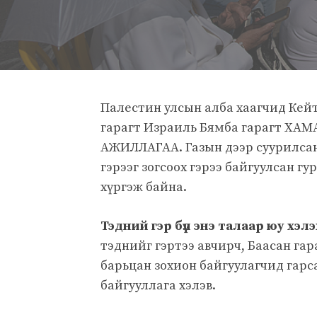
Палестин улсын алба хаагчид Кей
гарагт Израиль Бямба гарагт
АЖИЛЛАГАА. Газын дээр суурилсан
гэрээг зогсоох гэрээ байгуулсан гу
хүргэж байна.
Тэдний гэр бүл энэ талаар юу хэл
тэднийг гэртээ авчирч, Баасан гар
барьцан зохион байгуулагчид гарс
байгууллага хэлэв.