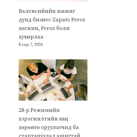
Валенсийийн жижиг
дунд бизнес Zapato Feroz
хөгжин, Feroz болж
хувирлаа
8 сар 7, 2026
28-р Режимийн
хэрэгжилтийн явц
хөрөнгө оруулагчид ба
стартапуудад ашигтай