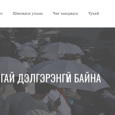
ес
Шинжлэх ухаан
Чиг хандлага
Тухай
ГАЙ ДЭЛГЭРЭНГҮЙ БАЙНА