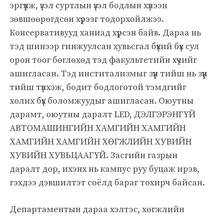
эргүүлж, үзэл суртлын үзэл бодлын хүлээн
зөвшөөрөгдсөн хүрээг тодорхойлжээ.
Консервативууд ханиад хүрсэн байв. Дараа нь
тэд шинээр гинжуулсан хувьсгал бүхий бүх сул
орон тоог бөглөхөд тэд факультетийн хүчийг
ашигласан. Тэд инститализмыг зүүн тийш нь зүүн
тийш түлхэж, бодит бодлоготой тэмдгийг
холих бүх боломжуудыг ашигласан. Оюутны
дарамт, оюутны даралт LED, ДЭЛГЭРЭНГҮЙ
АВТОМАШИНГИЙН ХАМГИЙН ХАМГИЙН
ХАМГИЙН ХАМГИЙН ХӨГЖЛИЙН ХУВИЙН
ХУВИЙН ХУВЬЦААГҮЙ. Засгийн газрын
даралт дор, ихэнх нь кампус руу буцаж ирэв,
гэхдээ дэвшилтэт соёлд бараг тохирч байсан.
Департаментын дараа хэлтэс, хөгжлийн