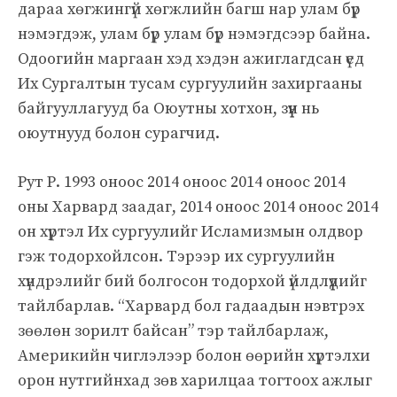
дараа хөгжингүй хөгжлийн багш нар улам бүр
нэмэгдэж, улам бүр улам бүр нэмэгдсээр байна.
Одоогийн маргаан хэд хэдэн ажиглагдсан үед
Их Сургалтын тусам сургуулийн захиргааны
байгууллагууд ба Оюутны хотхон, зүүн нь
оюутнууд болон сурагчид.
Рут Р. 1993 оноос 2014 оноос 2014 оноос 2014
оны Харвард заадаг, 2014 оноос 2014 оноос 2014
он хүртэл Их сургуулийг Исламизмын олдвор
гэж тодорхойлсон. Тэрээр их сургуулийн
хүндрэлийг бий болгосон тодорхой үйлдлүүдийг
тайлбарлав. “Харвард бол гадаадын нэвтрэх
зөөлөн зорилт байсан” тэр тайлбарлаж,
Америкийн чиглэлээр болон өөрийн хүртэлхи
орон нутгийнхад зөв харилцаа тогтоох ажлыг