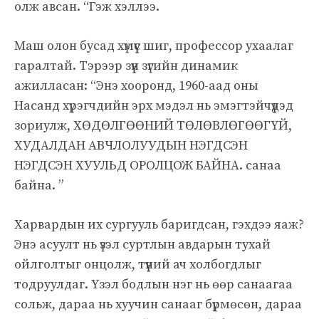
олж авсан. “Гэж хэллээ.
Маш олон бусад хүмүүс шиг, профессор ухаалаг
гаралтай. Тэрээр зүүн зүгийн динамик
ажилласан: “Энэ хооронд, 1960-аад оны
Насанд хүрэгчдийн эрх мэдэл нь эмэгтэйчүүдэд
зориулж, ХӨДӨЛГӨӨНИЙ ТӨЛӨВЛӨГӨӨГҮЙ,
ХУДАЛДАН АВЧЛОЛУУДЫН НЭГДСЭН
НЭГДСЭН ХУУЛЬД ОРОЛЦОЖ БАЙНА. санаа
байна. ”
Харвардын их сургууль баригдсан, гэхдээ яаж?
Энэ асуулт нь үзэл суртлын авдарын тухай
ойлголтыг онцолж, түүний ач холбогдлыг
тодруулдаг. Үзэл бодлын нэг нь өөр санаагаа
сольж, дараа нь хуучин санааг бүрмөсөн, дараа