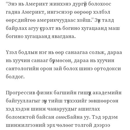
“Энэ нь Америкт жинхэнэ дургүй болохоос
гадна Америкт, ингэснээр өөрөөр хэлбэл
өөрсдийгөө америкчуудаас хойш.” Зүүн талд
байрлах агуу үсрэлт нь богино хугацаанд маш
богино хугацаанд явагдана.
Үзэл бодлын нэг нь өөр санаагаа сольж, дараа
нь хуучин санааг бүрмөсөн, дараа нь хуучин
сантологийн орон зай болох шинэ ортодокси
болдог.
Прогрессив физик багшийн гишүүд академийн
байгууллагыг зүүн тийш түлхэхийг зөвшөөрсөн
хэд хэдэн шинж чанаруудыг ашиглах
боломжтой байсан
онөс
Байна уу. Тэд эрдэм
шинжилгээний эрх чөлөөг толгой дээрээ