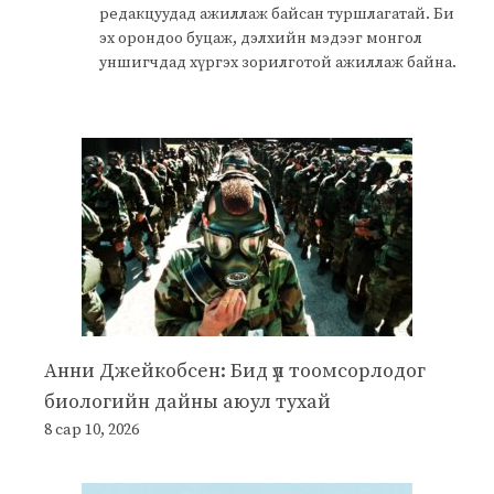
редакцуудад ажиллаж байсан туршлагатай. Би
эх орондоо буцаж, дэлхийн мэдээг монгол
уншигчдад хүргэх зорилготой ажиллаж байна.
Анни Джейкобсен: Бид үл тоомсорлодог
биологийн дайны аюул тухай
8 сар 10, 2026