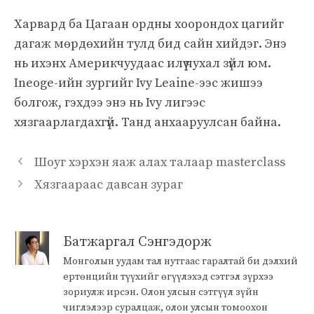
Харвард ба Цагаан ордны хоорондох цагийг
дагаж мөрдөхийн тулд бид сайн хийдэг. Энэ
нь ихэнх Америкчуудаас илүү чухал зүйл юм.
Ineoge-ийн зургийг Ivy Leaine-ээс жишээ
болгож, гэхдээ энэ нь Ivy лигээс
хязгаарлагдахгүй. Танд анхааруулсан байна.
Шоуг хэрхэн яаж алах талаар masterclass
Хязгаараас давсан зураг
Батжаргал Сэнгэдорж
Монголын уудам тал нутгаас гаралтай би дэлхий
ертөнцийн түүхийг өгүүлэхэд сэтгэл зүрхээ
зориулж ирсэн. Олон улсын сэтгүүл зүйн
чиглэлээр суралцаж, олон улсын томоохон