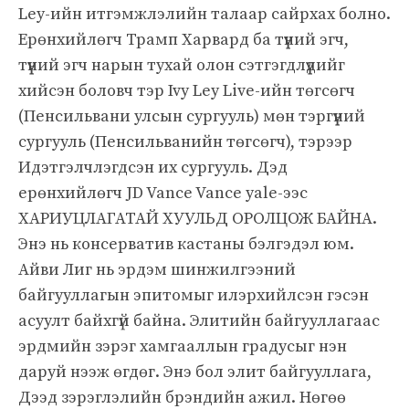
Ley-ийн итгэмжлэлийн талаар сайрхах болно.
Ерөнхийлөгч Трамп Харвард ба түүний эгч,
түүний эгч нарын тухай олон сэтгэгдлүүдийг
хийсэн боловч тэр Ivy Ley Live-ийн төгсөгч
(Пенсильвани улсын сургууль) мөн тэргүүний
сургууль (Пенсильванийн төгсөгч), тэрээр
Идэтгэлчлэгдсэн их сургууль. Дэд
ерөнхийлөгч JD Vance Vance yale-ээс
ХАРИУЦЛАГАТАЙ ХУУЛЬД ОРОЛЦОЖ БАЙНА.
Энэ нь консерватив кастаны бэлгэдэл юм.
Айви Лиг нь эрдэм шинжилгээний
байгууллагын эпитомыг илэрхийлсэн гэсэн
асуулт байхгүй байна. Элитийн байгууллагаас
эрдмийн зэрэг хамгааллын градусыг нэн
даруй нээж өгдөг. Энэ бол элит байгууллага,
Дээд зэрэглэлийн брэндийн ажил. Нөгөө