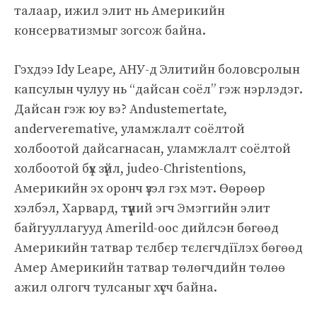
талаар, ижил элит нь Америкийн
консерватизмыг зогсож байна.
Гэхдээ Idy Leape, АНУ-д Элитийн боловсролын
капсулын чулуу нь “дайсан соёл” гэж нэрлэдэг.
Дайсан гэж юу вэ? Andustemertate,
anderveremative, уламжлалт соёлтой
холбоотой дайсагнасан, уламжлалт соёлтой
холбоотой бүх зүйл, judeo-Christentions,
Америкийн эх оронч үзэл гэх мэт. Өөрөөр
хэлбэл, Харвард, түүний эгч Эмэггийн элит
байгууллагууд Amerild-оос дийлсэн бөгөөд
Америкийн татвар тєлбєр тєлєгчдїїлэх бөгөөд
Амер Америкийн татвар төлөгчдийн төлөө
ажил олгогч тулсаныг хүсч байна.