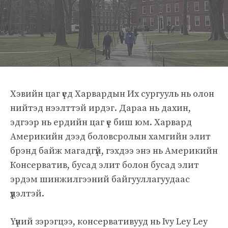
Хэвийн цаг үед Харвардын Их сургууль нь олон
нийтэд нээлттэй ирдэг. Дараа нь дахин,
эдгээр нь ердийн цаг үе биш юм. Харвард
Америкийн дээд боловсролын хамгийн элит
брэнд байж магадгүй, гэхдээ энэ нь Америкийн
Консерватив, бусад элит болон бусад элит
эрдэм шинжилгээний байгууллагуудаас
үүдэлтэй.
Үүний зэрэгцээ, консервативууд нь Ivy Ley Ley