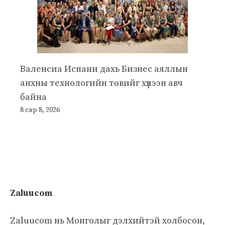
Валенсиа Испани дахь Бизнес аяллын
анхны технологийн төвийг хүлээн авч
байна
8 сар 8, 2026
Zaluucom
Zaluucom нь Монголыг дэлхийтэй холбосон,