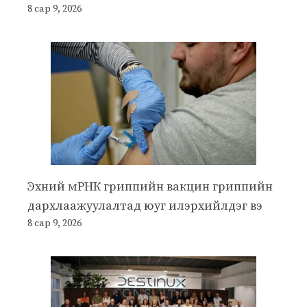
8 сар 9, 2026
Эхний мРНК гриппийн вакцин гриппийн
дархлаажуулалтад юуг илэрхийлдэг вэ
8 сар 9, 2026