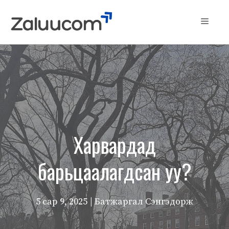
Skip
to
Menu
content
Харвардад
барьцаалагдсан уу?
5 сар 9, 2025
| Батжаргал Сэнгэдорж