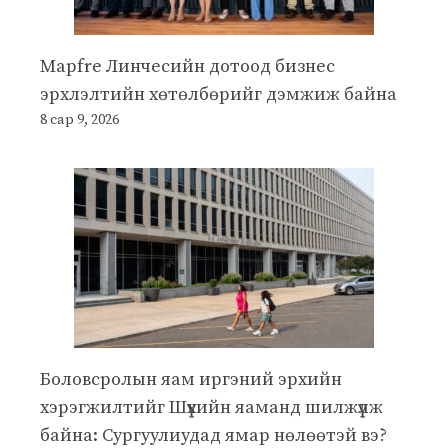
Mapfre Линчесийн дотоод бизнес
эрхлэлтийн хөтөлбөрийг дэмжиж байна
8 сар 9, 2026
Боловсролын яам иргэний эрхийн
хэрэгжилтийг Шүүхийн яаманд шилжүүлж
байна: Сургуулиудад ямар нөлөөтэй вэ?