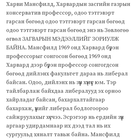
Харви Мансфилд, Харвардын засгийн газрын
консерватив профессор, одоо тэтгэвэрт
гарсан бөгөөд одоо тэтгэвэрт гарсан бөгөөд
одоо тэтгэвэрт гарсан бөгөөд энэ нь Зөвлөгөө
өгвөл ЗАГВАРЫН МЭДЭЭЛЛИЙГ ЗОРИУЛЖ
БАЙНА. Мансфилд 1969 онд Харвард бүрэн
профессорыг сонгосон бөгөөд 1969 онд
Харвард дээр бүрэн профессор сонгогдсон
бөгөөд дийлэнх факультет дараа нь либерал
байсан. Одоо, дийлэнх нь зүүн хүмүүс юм. Тэр
тайлбарлаж байхдаа либералууд эх орноо
хайрладаг байсан, бахархалтайгаар
бахархаж, үүнийг либерал бодлогоороо
сайжруулахыг хүсчээ. Эсрэгээр нь ердийн зүүн
аргаар удирдамнаар их дээд тал нь их
сургуульд хяналт тавьж байна. Мансфилд