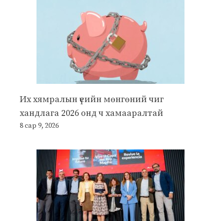
Их хямралын үеийн мөнгөний чиг
хандлага 2026 онд ч хамааралтай
8 сар 9, 2026