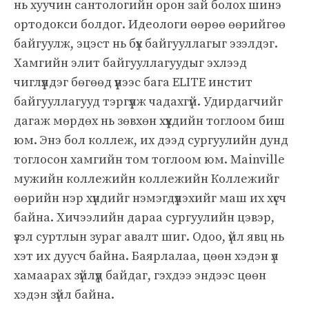
нь хуучин сантологийн орон зай болох шинэ
ортодокси болдог. Идеологи өөрөө өөрийгөө
байгуулж, эцэст нь бүх байгууллагыг эзэлдэг.
Хамгийн элит байгууллагуудыг эхлээд
чиглүүлдэг бөгөөд үүнээс бага ELITE инстит
байгууллагууд тэргүүлж чадахгүй. Удирдагчийг
дагаж мөрдөх нь зөвхөн хүүхдийн тоглоом биш
юм. Энэ бол коллеж, их дээд сургуулийн дунд
тоглосон хамгийн том тоглоом юм. Mainville
мужийн коллежийн коллежийн Коллежийг
өөрийн нэр хүндийг нэмэгдүүлэхийг маш их хүсч
байна. Хичээлийн дараа сургуулийн цэвэр,
үзэл суртлын зураг авалт шиг. Одоо, үйл явц нь
хэт их дуусч байна. Баярлалаа, цөөн хэдэн үл
хамаарах зүйлүүд байдаг, гэхдээ эндээс цөөн
хэдэн зүйл байна.