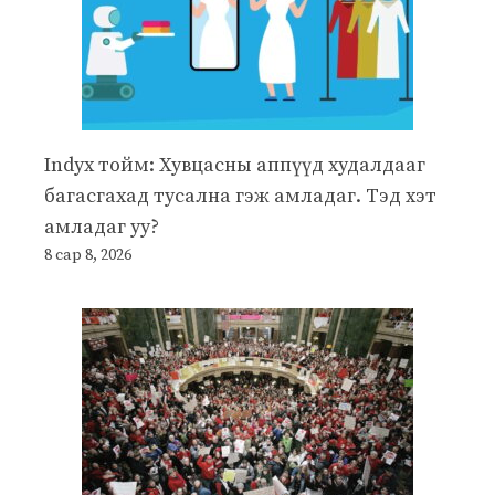
Indyx тойм: Хувцасны аппүүд худалдааг
багасгахад тусална гэж амладаг. Тэд хэт
амладаг уу?
8 сар 8, 2026