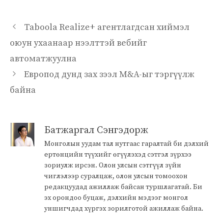
Taboola Realize+ агентлагдсан хиймэл
оюун ухаанаар нээлттэй вебийг
автоматжуулна
Европод дунд зах зээл M&A-ыг тэргүүлж
байна
Батжаргал Сэнгэдорж
Монголын уудам тал нутгаас гаралтай би дэлхий
ертөнцийн түүхийг өгүүлэхэд сэтгэл зүрхээ
зориулж ирсэн. Олон улсын сэтгүүл зүйн
чиглэлээр суралцаж, олон улсын томоохон
редакцуудад ажиллаж байсан туршлагатай. Би
эх орондоо буцаж, дэлхийн мэдээг монгол
уншигчдад хүргэх зорилготой ажиллаж байна.