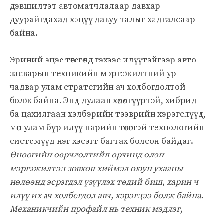
дэвшилтэт автоматчлалаар давхар
дуурайгдахад хэцүү давуу талыг хадгалсаар
байна.
Эриний эцэс төгсгөлд гэхээс илүүтэйгээр авто
засварын техникийн мэргэжилтний ур
чадвар улам стратегийн ач холбогдолтой
болж байна. Энд дулаан хөдөлгүүртэй, хибрид
ба цахилгаан хэлбэрийн тээврийн хэрэгслүүд,
мөн улам бүр илүү нарийн төвөгтэй технологийн
системүүд нэг хэсэгт багтах болсон байдаг.
Өнөөгийн өөрчлөлтийн орчинд олон
мэргэжилтэн зөвхөн хиймэл оюун ухааны
нөлөөнд эсрэгдэл үзүүлэх төдий биш, харин ч
илүү их ач холбогдол авч, хэрэгцээ болж байна.
Механикчийн профайл нь техник мэдлэг,