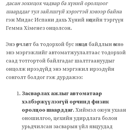
дасан зохицох чадвар ба хүний оролцоог
шаарддаг тул зайлшгүй хэрэгтэй хэвээр байна
гэж Мидас Испани дахь Хүний нөөцийн тэргүүн
Гемма Хіменез онцолсон.
Энэ өөрчлөлт ба тодорхой бус нөхцөл байдлын өмнө
энэ мэргэжлийг автоматжуулалтаас тодорхой
саад тотгортой байлгадаг шалтгаануудыг
онцолж ирээдүйд энэ мэргэжил ирээдүйн
сонголт болдог гэж дурдажээ:
Засварлах ажлыг автоматаар
хэлбэржүүлээгүй орчинд физик
оролцоо шаарддаг.
Хиймэл оюун ухаан
оношилгоо, цехийн удирдлага болон
урьдчилсан засварын үйл явцуудад