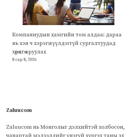
Компаниудын хамгийн том алдаа: дараа
нь хэн ч хэрэгжүүлдэггүй сургалтуудад
хөрөнгө оруулах
8 сар 8, 2026
Zaluucom
Zaluucom нь Монголыг дэлхийтэй холбосон,
чанартай мэдээллийг үнэгүй хүргэх таны эх