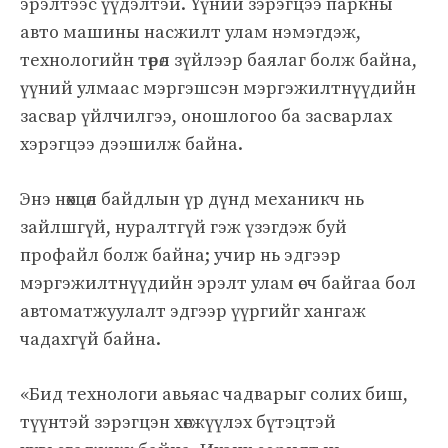
эрэлтээс үүдэлтэй. Үүний зэрэгцээ паркны
авто машины насжилт улам нэмэгдэж,
технологийн төрөл зүйлээр баялаг болж байна,
үүний улмаас мэргэшсэн мэргэжилтнүүдийн
засвар үйлчилгээ, оношлогоо ба засварлах
хэрэгцээ дээшилж байна.
Энэ нөхцөл байдлын үр дүнд механикч нь
зайлшгүй, нуралтгүй гэж үзэгдэж буй
профайл болж байна; учир нь эдгээр
мэргэжилтнүүдийн эрэлт улам өсч байгаа бол
автоматжуулалт эдгээр үүргийг хангаж
чадахгүй байна.
«Бид технологи авьяас чадварыг солих биш,
түүнтэй зэрэгцэн хөгжүүлэх бүтэцтэй