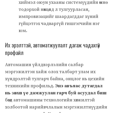
хиймэл оюун ухааны системүүдийн өмнө
тодорхой нөхцөлд л тулгуурласан,
импровизацийг шаардагддаг хүний
гүйцэтгэх чадваргүй гишгэгчийн нэг
юм.
Их эрэлттэй, автоматжуулалт дагаж чадахгүй
профайл
Автомашин үйлдвэрлэлийн салбар
мэргэжилтэн хайж олох талбарт улам их
хүндрэлтэй тулгарч байна, онцлог нь цехийн
техникийн профильд.
Энэ авъяас дутагдал
нь зөвхөн үе дамжуулан гарч буй асуудал биш
бөгөөд автомашины технологийн хөгжилтэй
холбоотой нарийвчлалын мэргэжилтнүүдийн