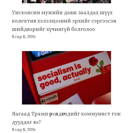
Уисконсин мужийн давж заалдах шүүх
колектив хэлэлцээний эрхийг сэргээсэн
шийдвэрийг хүчингүй болголоо
8 сар 8, 2026
Яагаад Трамп өрсөлдөгчдийг коммунист гэж
дууддаг вэ?
8 сар 8, 2026