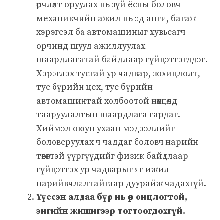
өөрчлөлт оруулах нь зүй ёсны боловч
механикчийн ажил нь эд анги, багаж
хэрэгсэл ба автомашиныг хувьсагч
орчинд шууд ажиллуулах
шаардлагатай байдлаар гүйцэтгэгддэг.
Хэрэглэх тусгай ур чадвар, зохицлолт,
тус бүрийн цех, тус бүрийн
автомашинтай холбоотой нөхцөлд
тааруулалтын шаардлага гардаг.
Хиймэл оюун ухаан мэдээллийг
боловсруулах ч чаддаг боловч нарийн
төвөгтэй үүргүүдийг физик байдлаар
гүйцэтгэх ур чадварыг яг ижил
нарийвчлалтайгаар дуурайж чадахгүй.
Үүссэн алдаа бүр нь өөр онцлогтой,
энгийн жишигээр тогтоогдохгүй.