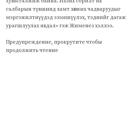
хувьсгалжиж байна. Ихэнх сорилт нь
салбарын түвшинд хамт хөгжих чадваруудыг
мэргэжилтнүүдэд эзэмшүүлэх, тэднийг дагаж
урагшлуулах явдал» гэж Жименез хэллээ.
Предупреждение, прокрутите чтобы
продолжить чтение