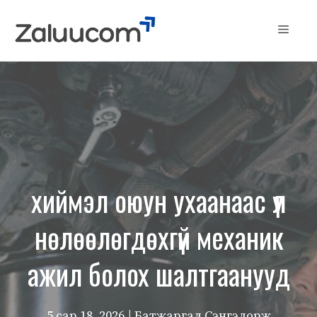
Skip
to
Menu
content
хиймэл оюун ухаанаас үл
нөлөөлөгдөхгүй механик
ажил болох шалтгаанууд
5 сар 18, 2026
| Батжаргал Сэнгэдорж