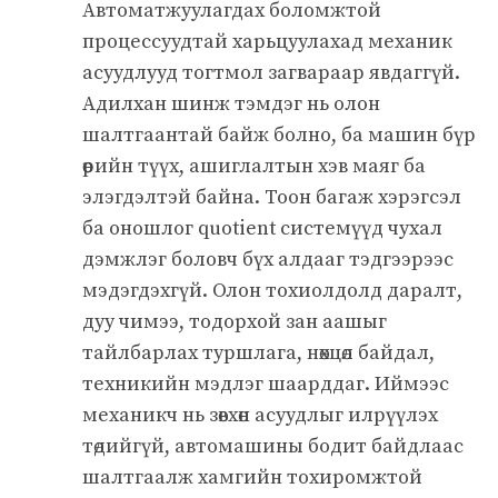
Автоматжуулагдах боломжтой
процессуудтай харьцуулахад механик
асуудлууд тогтмол загвараар явдаггүй.
Адилхан шинж тэмдэг нь олон
шалтгаантай байж болно, ба машин бүр
өөрийн түүх, ашиглалтын хэв маяг ба
элэгдэлтэй байна. Тоон багаж хэрэгсэл
ба оношлог quotient системүүд чухал
дэмжлэг боловч бүх алдааг тэдгээрээс
мэдэгдэхгүй. Олон тохиолдолд даралт,
дуу чимээ, тодорхой зан аашыг
тайлбарлах туршлага, нөхцөл байдал,
техникийн мэдлэг шаарддаг. Иймээс
механикч нь зөвхөн асуудлыг илрүүлэх
төдийгүй, автомашины бодит байдлаас
шалтгаалж хамгийн тохиромжтой