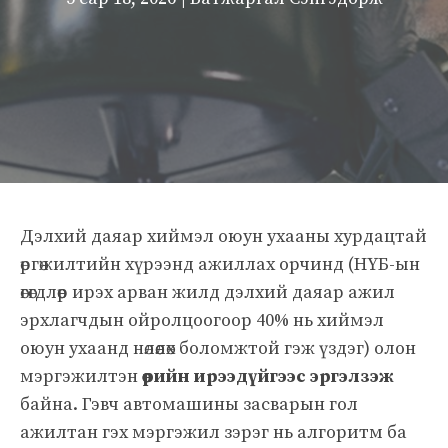
Дэлхий даяар хиймэл оюун ухааны хурдацтай
өргөжилтийн хүрээнд ажиллах орчинд (НҮБ-ын
өгөгдлөөр ирэх арван жилд дэлхий даяар ажил
эрхлагчдын ойролцоогоор 40% нь хиймэл
оюун ухаанд нөлөөлөх боломжтой гэж үздэг) олон
мэргэжилтэн
өөрийн ирээдүйгээс эргэлзэж
байна. Гэвч автомашины засварын гол
ажилтан гэх мэргэжил зэрэг нь алгоритм ба