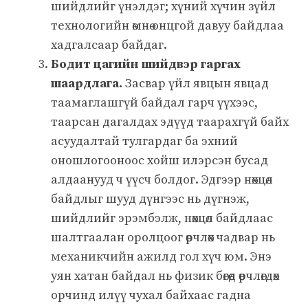
шийдлийг үнэлдэг; хүний хүчин зүйл
технологийн өмнө онцгой давуу байдлаа
хадгалсаар байдаг.
Бодит цагийн шийдвэр гаргах
шаардлага.
Засвар үйл явцын явцад
таамаглашгүй байдал гарч үүхээс,
таарсан дагалдах эдүүд таарахгүй байх
асуудалтай тулгардаг ба эхний
оношлогооноос хойш илэрсэн бусад
алдаанууд ч үүсч болдог. Эдгээр нөхцөл
байдлыг шууд дүнгээс нь дүгнэж,
шийдлийг эрэмбэлж, нөхцөл байдлаас
шалтгаалан оролцоог өөрчлөх чадвар нь
механикчийн ажилд гол хүч юм. Энэ
уян хатан байдал нь физик бөгөөд өөрчлөгдөх
орчинд илүү чухал байхаас гадна