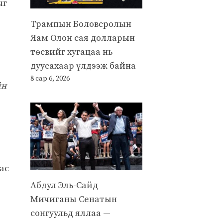
ыг
Трампын Боловсролын
Яам Олон сая долларын
төсвийг хугацаа нь
дуусахаар үлдээж байна
8 сар 6, 2026
йн
ас
Абдул Эль-Сайд
Мичиганы Сенатын
сонгуульд яллаа —