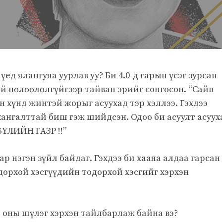
үед ялангуяа уурлав уу? Би 4.0-д гарын үсэг зурсан
й нөлөөлөлгүйгээр тайван эрийг сонгосон. “Сайн
н хүнд жинтэй жорыг асуухад тэр хэллээ. Гэхдээ
ангалттай биш гэж шийдсэн. Одоо би асуулт асуух
БҮЛИЙН ГАЗР !!”
р нэгэн зүйл байдаг. Гэхдээ би хааяа алдаа гарсан
тодорхой хэсгүүдийн тодорхой хэсгийг хэрхэн
ад оны шүлэг хэрхэн тайлбарлаж байна вэ?