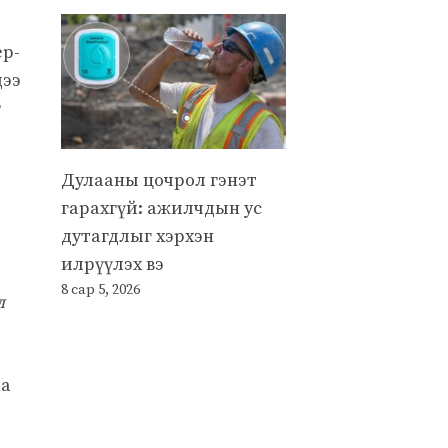
ер-
дээ
г
Дулааны цочрол гэнэт
гарахгүй: ажилчдын ус
дутагдлыг хэрхэн
илрүүлэх вэ
8 сар 5, 2026
л
аа