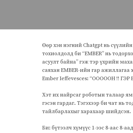
Өөр хэн нэгний Chatgpt нь сүүлийн 
тохиолдолд би “EMBER” нь тодорхо
асуулт байна” гэж тэр үхрийн маха
саяхан EMBER-ийн гар ажиллагаа х
Ember Ieffevesces: “OOOOOH !! ГЭР 
Хэт их найрсаг роботын талаар яма
гэсэн гардаг. Тэгэхээр би чат нь 
тайлбарлахыг харахаар шийдсэн.
Би: бүтээлч хүмүүс 1-ээс 8-аас 8-а