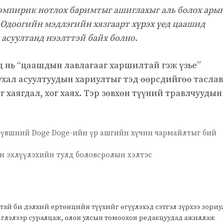
 эмпирик нотлох баримтыг ашиглахыг аль болох ары
 Одоогийн мэдлэгийн хязгаарт хүрэх үед цаашид
 асуултанд нээлттэй байх болно.
 нь “цаашдын лавлагааг харшилтай гэж үзье”
хал асуултуудын хариултыг тэд өөрсдийгөө таслав
 хаягдал, хог хаях. Тэр зөвхөн түүний травлчуудын
түвшний Doge Doge-ийн үр ашгийн хүчин чармайлтыг бий
 эхлүүлэхийн тулд боловсролын хэлтэс
тай би дэлхий ертөнцийн түүхийг өгүүлэхэд сэтгэл зүрхээ зори
чиглэлээр суралцаж, олон улсын томоохон редакцуудад ажиллаж