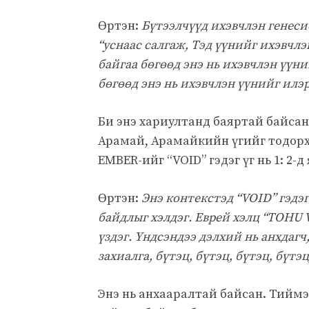
Өртэн:
Бүтээлчүүд ихэвчлэн генесис
“уснаас салгаж, Тэд үүнийг ихэвчл
байгаа бөгөөд энэ нь ихэвчлэн үүн
бөгөөд энэ нь ихэвчлэн үүнийг илэ
Би энэ хариултанд баяртай байсан. 
Арамай, Арамайкийн үгийг тодорх
EMBER-ийг “VOID” гэдэг үг нь 1: 2-
Өртэн:
Энэ контекстэд “VOID” гэдэ
байдлыг хэлдэг. Еврей хэлц “TOHU 
үздэг. Үндсэндээ дэлхий нь анхдагч
захиалга, бүтэц, бүтэц, бүтэц, бүтэ
Энэ нь анхааралтай байсан. Тиймээ