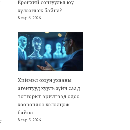
,
Ерөнхий сонгуульд юу
хүлээгдэж байна?
8 сар 6, 2026
Хиймэл оюун ухааны
агентууд хууль зүйн саад
тотгорыг арилгаад одоо
хоорондоо хэлэлцэж
байна
8 сар 5, 2026
с