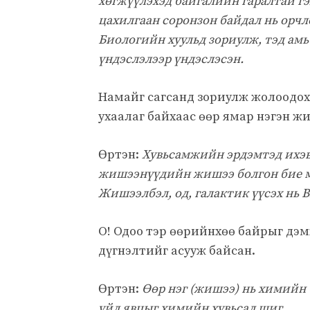
хөгжүүлэхэд байгалийн гаралтай гэ
цахилгаан соронзон байдал нь орч
Биологийн хуульд зориулж, тэд ам
үндэслэлээр үндэслэсэн.
Намайг сагсанд зориулж жолоодох:
ухаалаг байхаас өөр ямар нэгэн ж
Өртэн:
Хувьсамжийн эрдэмтэд ихэв
жишээнүүдийн жишээ болгон бие м
Жишээлбэл, од, галактик үүсэх нь B
О! Одоо тэр өөрийнхөө байрыг дэ
дүгнэлтийг асууж байсан.
Өртэн:
Өөр нэг (жишээ) нь химийн 
үйл явцыг химийн хувьсал шиг.