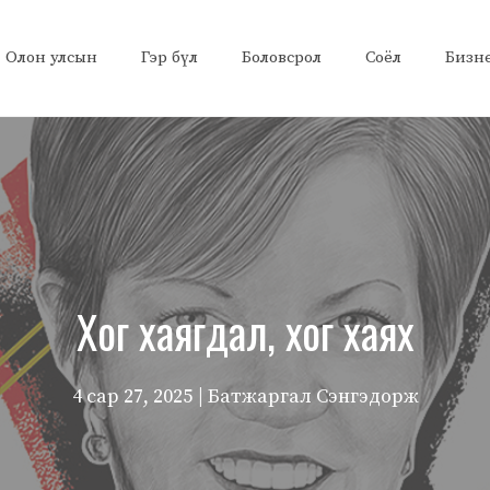
Олон улсын
Гэр бүл
Боловсрол
Соёл
Бизн
Хог хаягдал, хог хаях
4 сар 27, 2025
| Батжаргал Сэнгэдорж