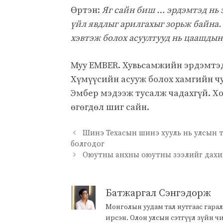
Өртэн:
Яг сайн биш … эрдэмтэд нь
үйл явдлыг арилгахыг зорьж байна.
хэвтэж болох асуултууд нь цаашдын
Муу EMBER. Хувьсамжийн эрдэмтэд
Хүмүүсийн асууж болох хамгийн чу
Эмбер мэдээж тусалж чадахгүй. Хог
өгөгдөл шиг сайн.
Шинэ Техасын шинэ хууль нь улсын 
болгодог
Оюутны анхны оюутны зээлийг дахин
Батжаргал Сэнгэдорж
Монголын уудам тал нутгаас гарал
ирсэн. Олон улсын сэтгүүл зүйн 