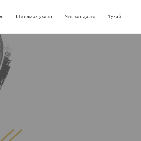
ес
Шинжлэх ухаан
Чиг хандлага
Тухай