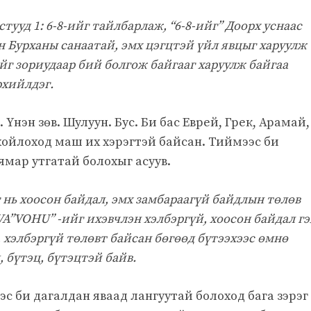
тууд 1: 6-8-ийг тайлбарлаж, “6-8-ийг” Доорх уснаас
эн Бурханы санаатай, эмх цэгцтэй үйл явцыг харуулж
ийг зориудаар бий болгож байгааг харуулж байгаа
рхийлдэг.
Үнэн зөв. Шулуун. Бус. Би бас Еврей, Грек, Арамай,
ойлоход маш их хэрэгтэй байсан. Тиймээс би
д ямар утгатай болохыг асуув.
г нь хоосон байдал, эмх замбараагүй байдлын төлөв
VA”VOHU” -ийг ихэвчлэн хэлбэргүй, хоосон байдал г
, хэлбэргүй төлөвт байсан бөгөөд бүтээхээс өмнө
ц, бүтэц, бүтэцтэй байв.
с би дагалдан яваад лангуутай болоход бага зэрэг