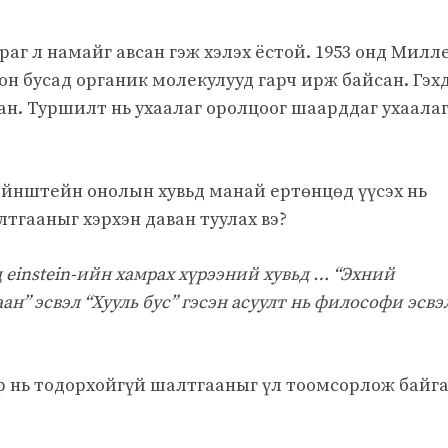
раг л намайг авсан гэж хэлэх ёстой. 1953 онд Милл
н бусад органик молекулууд гарч ирж байсан. Гэх
ан. Туршилт нь ухаалаг оролцоог шаарддаг ухаала
йнштейн онолын хувьд манай ертөнцөд үүсэх нь
тгааныг хэрхэн даван туулах вэ?
einstein-ийн хамрах хүрээний хувьд … “Эхний
ан” эсвэл “Хууль бус” гэсэн асуулт нь философи эсвэ
р нь тодорхойгүй шалтгааныг үл тоомсорлож байг