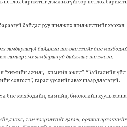
 нь нотлох баримтыг дэмжихгүйгээр нотлох баримт
мбараагүй байдал руу шилжих шилжилтийг хэрхэн
эмх замбараагүй байдлын шилжилтийг бие махбоди
эх замаар эмх замбараагүй байдлаас шилжсэн.
лон “химийн ажил”, “химийн ажил”, “Байгалийн үйл
лийн сонголт”, гарал үүслийг авах шаардлагагүй.
эд бие махбодийн, химийн, биологийн хууль хаана
тийг дагаж, том тэсрэлтийг дагаж, орчлон ертөнцийг