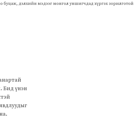
оо буцаж, дэлхийн мэдээг монгол уншигчдад хүргэх зорилготой
чанартай
. Бид үнэн
жтэй
 явдлуудыг
на.