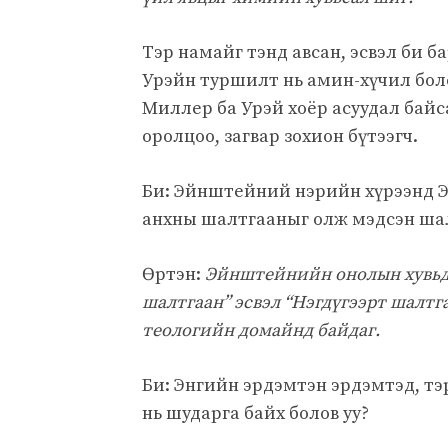
Тэр намайг тэнд авсан, эсвэл би ба
Урэйн туршилт нь амин-хүчил боло
Миллер ба Урэй хоёр асуудал байс
оролцоо, загвар зохион бүтээгч.
Би: Эйнштейний нэрийн хүрээнд Э
анхны шалтгааныг олж мэдсэн шал
Өртэн:
Эйнштейнийн онолын хувьд 
шалтгаан” эсвэл “Нэгдүгээрт шалтга
теологийн домайнд байдаг.
Би: Энгийн эрдэмтэн эрдэмтэд, тэ
нь шударга байх болов уу?