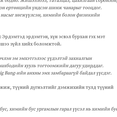
ж бодно. Жишээлбэл, таталцал, цахилгаан соронзон
лон ертөнцийн үндсэн шинж чанарыг тооцдог.
ь насыг хөгжүүлсэн, химийн болон физикийн
 Эрдэмтэд эрдэмтэн, хүн эсвэл бурхан гэх мэт
ишээ зүйл хийх боломжтой.
члэн эм эмхэтгэлээс үүдэлтэй захиалгын
ахбодийн хууль тогтоомжийн дагуу удирддаг.
ig Bang-ийн анхны эмх замбараагүй байдал үүсдэг.
мжиж, түүний дүгнэлтийг дэмжихийн тулд түүний
бус, химийн бус ургамлын гарал үүсэл нь химийн бу