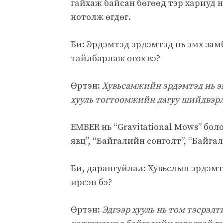
гайхаж байсан бөгөөд тэр хариуд
нотолж өгдөг.
Би: Эрдэмтэд эрдэмтэд нь эмх за
тайлбарлаж өгөх вэ?
Өртэн:
Хувьсамжийн эрдэмтэд нь 
хууль тогтоомжийн дагуу шийдвэрл
EMBER нь “Gravitational Mows” бо
явц”, “Байгалийн сонголт”, “Байга
Би, дарангуйлал: Хувьслын эрдэмт
ирсэн бэ?
Өртэн:
Эдгээр хууль нь том тэсрэл