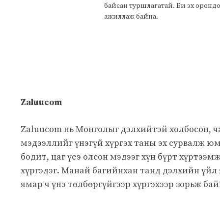
байсан туршлагатай. Би эх оронд
ажиллаж байна.
Zaluucom
Zaluucom нь Монголыг дэлхийтэй холбосон, 
мэдээллийг үнэгүй хүргэх таны эх сурвалж юм
бодит, цаг үеэ олсон мэдээг хүн бүрт хүртээм
хүргэдэг. Манай багийнхан танд дэлхийн үйл
ямар ч үнэ төлбөргүйгээр хүргэхээр зорьж бай