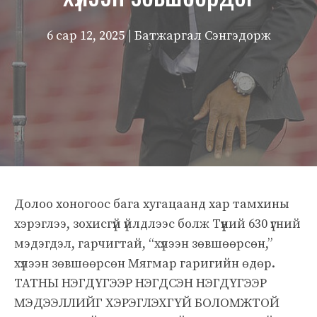
6 сар 12, 2025
| Батжаргал Сэнгэдорж
Долоо хоногоос бага хугацаанд хар тамхины
хэрэглээ, зохисгүй үйлдлээс болж Түүний 630 үгний
мэдэгдэл, гарчигтай, “хүлээн зөвшөөрсөн,”
хүлээн зөвшөөрсөн Мягмар гаригийн өдөр.
ТАТНЫ НЭГДҮГЭЭР НЭГДСЭН НЭГДҮГЭЭР
МЭДЭЭЛЛИЙГ ХЭРЭГЛЭХГҮЙ БОЛОМЖТОЙ