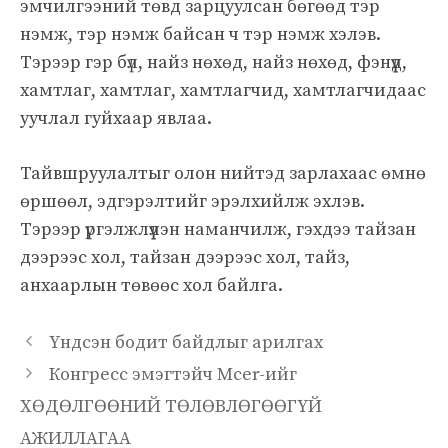
эмчилгээний төвд зарцуулсан бөгөөд тэр
нэмж, тэр нэмж байсан ч тэр нэмж хэлэв.
Тэрээр гэр бүл, найз нөхөд, найз нөхөд, фэнүүд,
хамтлаг, хамтлаг, хамтлагчид, хамтлагчидаас
уучлал гуйхаар явлаа.
Тайвшруулалтыг олон нийтэд зарлахаас өмнө
өршөөл, эдгэрэлтийг эрэлхийлж эхлэв.
Тэрээр үргэлжлүүлэн наманчилж, гэхдээ тайзан
дээрээс хол, тайзан дээрээс хол, тайз,
анхаарлын төвөөс хол байлга.
Үндсэн бодит байдлыг арилгах
Конгресс эмэгтэйч Mcer-ийг
ХӨДӨЛГӨӨНИЙ ТӨЛӨВЛӨГӨӨГҮЙ
АЖИЛЛАГАА