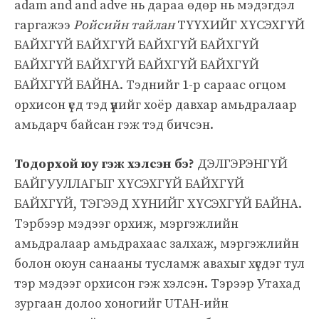
adam and and adve нь дараа өдөр нь мэдэгдэл
гаргажээ
Ройсийн тайлан
ТҮҮХИЙГ ХҮСЭХГҮЙ
БАЙХГҮЙ БАЙХГҮЙ БАЙХГҮЙ БАЙХГҮЙ
БАЙХГҮЙ БАЙХГҮЙ БАЙХГҮЙ БАЙХГҮЙ
БАЙХГҮЙ БАЙНА. Тэднийг 1-р сараас огцом
орхисон үед тэд үүнийг хоёр давхар амьдралаар
амьдарч байсан гэж тэд бичсэн.
Тодорхой юу гэж хэлсэн бэ?
ДЭЛГЭРЭНГҮЙ
БАЙГУУЛЛАГЫГ ХҮСЭХГҮЙ БАЙХГҮЙ
БАЙХГҮЙ, ТЭГЭЭД ХҮНИЙГ ХҮСЭХГҮЙ БАЙНА.
Тэрбээр мэдээг орхиж, мэргэжлийн
амьдралаар амьдрахаас залхаж, мэргэжлийн
болон оюун санааны тусламж авахыг хүсдэг тул
тэр мэдээг орхисон гэж хэлсэн. Тэрээр Утахад
зургаан долоо хоногийг UTAH-ийн