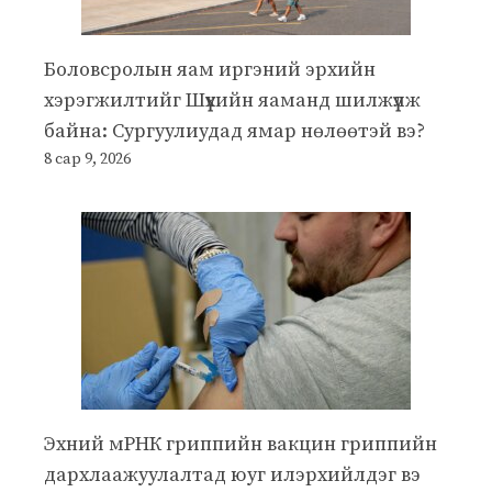
Боловсролын яам иргэний эрхийн
хэрэгжилтийг Шүүхийн яаманд шилжүүлж
байна: Сургуулиудад ямар нөлөөтэй вэ?
8 сар 9, 2026
Эхний мРНК гриппийн вакцин гриппийн
дархлаажуулалтад юуг илэрхийлдэг вэ