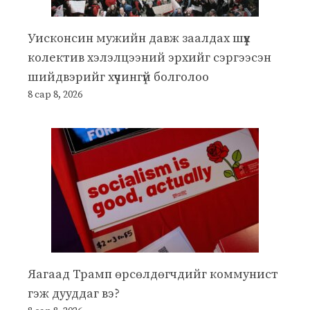
Уисконсин мужийн давж заалдах шүүх
колектив хэлэлцээний эрхийг сэргээсэн
шийдвэрийг хүчингүй болголоо
8 сар 8, 2026
Яагаад Трамп өрсөлдөгчдийг коммунист
гэж дууддаг вэ?