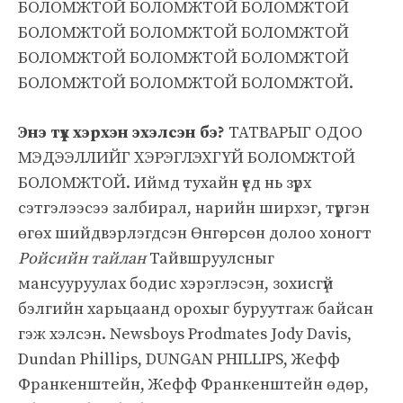
БОЛОМЖТОЙ БОЛОМЖТОЙ БОЛОМЖТОЙ
БОЛОМЖТОЙ БОЛОМЖТОЙ БОЛОМЖТОЙ
БОЛОМЖТОЙ БОЛОМЖТОЙ БОЛОМЖТОЙ
БОЛОМЖТОЙ БОЛОМЖТОЙ БОЛОМЖТОЙ.
Энэ түүх хэрхэн эхэлсэн бэ?
ТАТВАРЫГ ОДОО
МЭДЭЭЛЛИЙГ ХЭРЭГЛЭХГҮЙ БОЛОМЖТОЙ
БОЛОМЖТОЙ. Иймд тухайн үед нь зүрх
сэтгэлээсээ залбирал, нарийн ширхэг, түргэн
өгөх шийдвэрлэгдсэн Өнгөрсөн долоо хоногт
Ройсийн тайлан
Тайвшруулсныг
мансууруулах бодис хэрэглэсэн, зохисгүй
бэлгийн харьцаанд орохыг буруутгаж байсан
гэж хэлсэн. Newsboys Prodmates Jody Davis,
Dundan Phillips, DUNGAN PHILLIPS, Жефф
Франкенштейн, Жефф Франкенштейн өдөр,