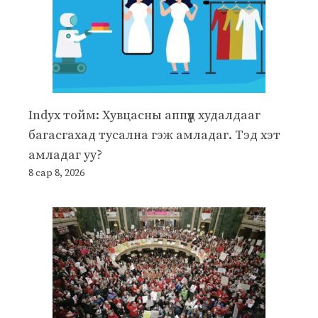
Indyx тойм: Хувцасны аппүүд худалдааг
багасгахад тусална гэж амладаг. Тэд хэт
амладаг уу?
8 сар 8, 2026