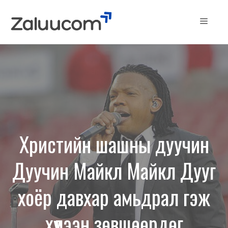
Skip
to
Menu
content
Христийн шашны дуучин
Дуучин Майкл Майкл Дууг
хоёр давхар амьдрал гэж
хүлээн зөвшөөрдөг