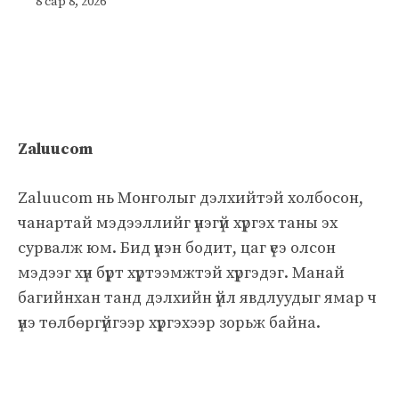
8 сар 8, 2026
Zaluucom
Zaluucom нь Монголыг дэлхийтэй холбосон,
чанартай мэдээллийг үнэгүй хүргэх таны эх
сурвалж юм. Бид үнэн бодит, цаг үеэ олсон
мэдээг хүн бүрт хүртээмжтэй хүргэдэг. Манай
багийнхан танд дэлхийн үйл явдлуудыг ямар ч
үнэ төлбөргүйгээр хүргэхээр зорьж байна.