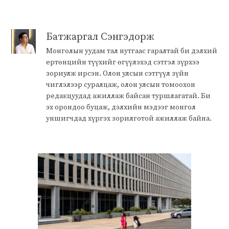
Батжаргал Сэнгэдорж
Монголын уудам тал нутгаас гаралтай би дэлхий
ертөнцийн түүхийг өгүүлэхэд сэтгэл зүрхээ
зориулж ирсэн. Олон улсын сэтгүүл зүйн
чиглэлээр суралцаж, олон улсын томоохон
редакцуудад ажиллаж байсан туршлагатай. Би
эх орондоо буцаж, дэлхийн мэдээг монгол
уншигчдад хүргэх зорилготой ажиллаж байна.