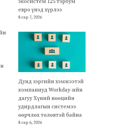
экосистем 125 тэрбум
евро үнэд хүрлээ
8 сар 7, 2026
ийн
он
Дунд зэргийн хэмжээтэй
компаниуд Workday-ийн
дагуу Хүний нөөцийн
удирдлагын системээ
өөрчлөх төлөвтэй байна
8 сар 6, 2026