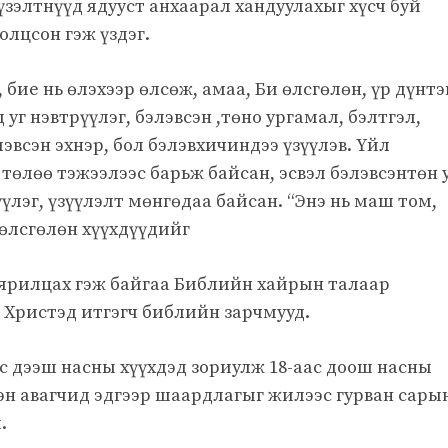
зэлтнүүд ядууст анхаарал хандуулахыг хүсч буй
лцсон гэж үздэг.
бие нь өлэхээр өлсөж, амаа, Би өлсгөлөн, үр дүнтэ
д уг нэвтрүүлэг, бэлэвсэн ,төно ургамал, бэлтгэл,
элэвсэн эхнэр, бол бэлэвхичиндээ үзүүлэв. Үйл
 төлөө тэжээлээс барьж байсан, эсвэл бэлэвсэнтөн 
үүлэг, үзүүлэлт мөнгөдаа байсан. “Энэ нь маш том,
 өлсгөлөн хүүхдүүдийг
ярилцах гэж байгаа Библийн хайрын талаар
Христэд итгэгч библийн зарчмууд.
с дээш насны хүүхдэд зориулж 18-аас доош насны
ээн авагчид эдгээр шаардлагыг жилээс гурван сары
.