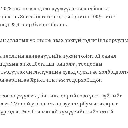
 2028 онд эхлэхэд санхүүжүүлэхэд холбооны
араа нь Засгийн газар хөтөлбөрийн 100% -ийг
онд 95% -иар буурах болно.
аан авалтын үр өгөөж авах эрхгүй гэдгийг тодруулна
ийн төслийн нөлөөнүүдийн тухай тоймтой санал
агдахын ач холбогдлыг онцолж, тооцооны
 тэргүүлэх чиглэлүүдийн хувьд чухал ач холбогдол
сон өөрийгөө Христчин гэж тодорхойлдог.
өсөвөө үзүүлээд, би танд өөрийнхөө үнэт зүйлийг
лээ. “Манай улс нь хэдэн зуун тэрбум долларыг
үргэдэг. Энэ бол манай хүмүүсийн гайхалтай