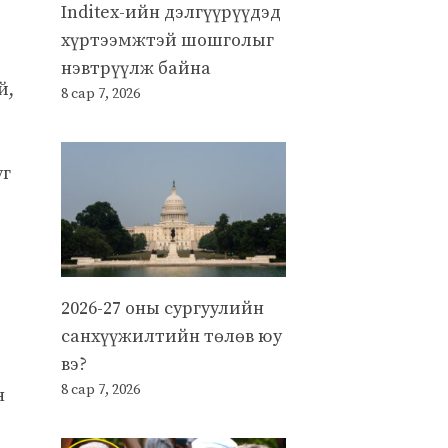
Inditex-ийн дэлгүүрүүдэд
хүртээмжтэй шошголыг
нэвтрүүлж байна
й,
8 сар 7, 2026
уг
2026-27 оны сургуулийн
санхүүжилтийн төлөв юу
вэ?
8 сар 7, 2026
н