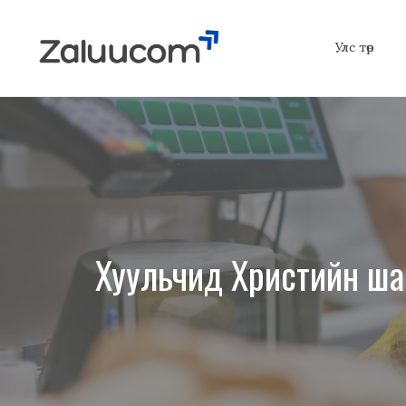
Skip
to
Улс төр
content
Хуульчид Христийн ша