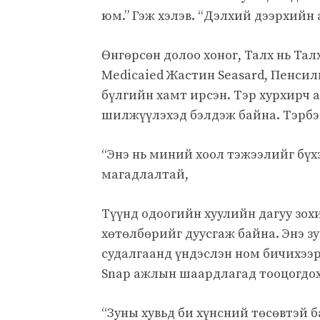
юм.” Гэж хэлэв. “Дэлхий дээрхийн 
Өнгөрсөн долоо хоног, Талх нь Тал
Medicaied Жастин Seasard, Пенсил
бүлгийн хамт ирсэн. Тэр хурхирч 
шилжүүлэхэд бэлдэж байна. Тэрбээ
“Энэ нь миний хоол тэжээлийг бүхэ
магадлалтай,
Түүнд одоогийн хуулийн дагуу зо
хөтөлбөрийг дуусгаж байна. Энэ зу
судалгаанд үндэслэн ном бичихээр
Snap ажлын шаардлагад тооцогдох
“Зуны хувьд би хүнсний төсөвтэй б