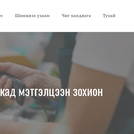
ес
Шинжлэх ухаан
Чиг хандлага
Тухай
кад мэтгэлцээн зохион