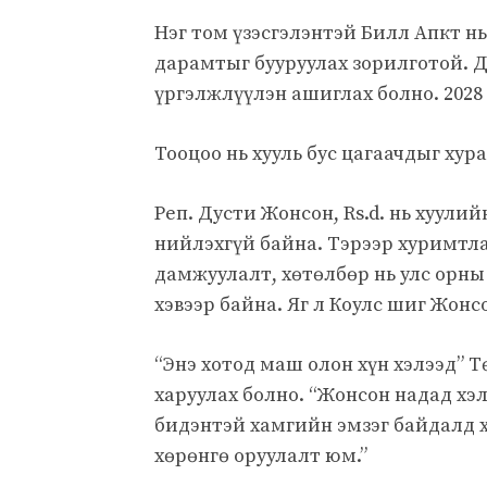
Нэг том үзэсгэлэнтэй Билл Апкт нь
дарамтыг бууруулах зорилготой. Д
үргэлжлүүлэн ашиглах болно. 2028 
Тооцоо нь хууль бус цагаачдыг хур
Реп. Дусти Жонсон, Rs.d. нь хуул
нийлэхгүй байна. Тэрээр хуримтл
дамжуулалт, хөтөлбөр нь улс орны
хэвээр байна. Яг л Коулс шиг Жон
“Энэ хотод маш олон хүн хэлээд” Т
харуулах болно. “Жонсон надад хэл
бидэнтэй хамгийн эмзэг байдалд х
хөрөнгө оруулалт юм.”