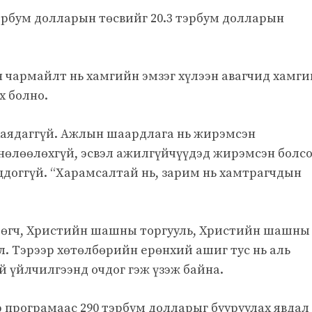
тэрбум долларын төсвийг 20.3 тэрбум долларын
 чармайлт нь хамгийн эмзэг хүлээн авагчид хамг
х болно.
 хаядаггүй. Ажлын шаардлага нь жирэмсэн
нөлөөлөхгүй, эсвэл ажилгүйчүүдэд жирэмсэн болс
цдоггүй. “Харамсалтай нь, зарим нь хамтрагчдын
йлөгч, Христийн шашны торгууль, Христийн шашны
. Тэрээр хөтөлбөрийн ерөнхий ашиг тус нь аль
й үйлчилгээнд очдог гэж үзэж байна.
э програмаас 290 тэрбум долларыг бууруулах явдал