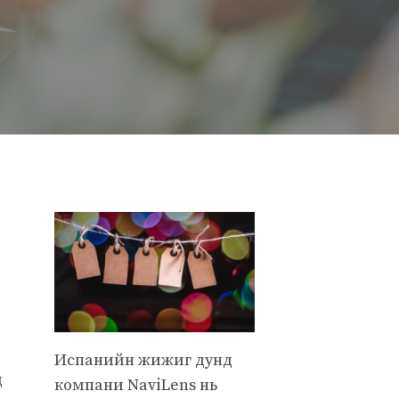
Испанийн жижиг дунд
д
компани NaviLens нь