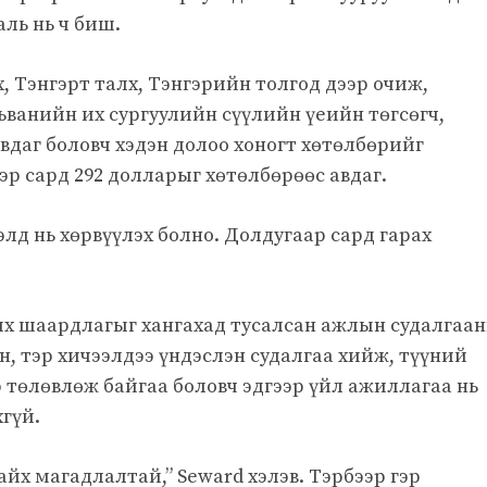
аль нь ч биш.
х, Тэнгэрт талх, Тэнгэрийн толгод дээр очиж,
ьванийн их сургуулийн сүүлийн үеийн төгсөгч,
авдаг боловч хэдэн долоо хоногт хөтөлбөрийг
р сард 292 долларыг хөтөлбөрөөс авдаг.
лд нь хөрвүүлэх болно. Долдугаар сард гарах
хих шаардлагыг хангахад тусалсан ажлын судалгаа
н, тэр хичээлдээ үндэслэн судалгаа хийж, түүний
 төлөвлөж байгаа боловч эдгээр үйл ажиллагаа нь
гүй.
айх магадлалтай,” Seward хэлэв. Тэрбээр гэр