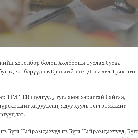
ийн хөтөлбөр болон Холбооны туслах бусад
 бусад хэлбэрүүд нь Ерөнхийлөгч Дональд Трампын
ар TIMITER шүлгүүд, тусламж хэрэгтэй байгаа,
дүрслэлийг харуулсан, ядуу хууль тогтоомжийг
ргүүцдэг.
 нь Бүгд Найрамдахууд нь Бүгд Найрамдахчууд, Бүг