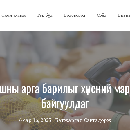
Олон улсын
Гэр бүл
Боловсрол
Соёл
Бизн
шны арга барилыг хүнсний мар
байгуулдаг
6 сар 16, 2025
| Батжаргал Сэнгэдорж