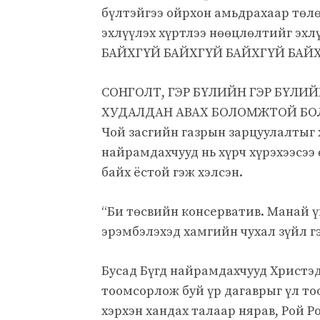
бүлтэйгээ ойрхон амьдрахаар төл
эхлүүлэх хүртлээ нөөцлөлтийг эх
БАЙХГҮЙ БАЙХГҮЙ БАЙХГҮЙ БАЙХГҮ
СОНГОЛТ, ГЭР БҮЛИЙН ГЭР БҮЛИ
ХУДАЛДАН АВАХ БОЛОМЖТОЙ БОЛ
Чой засгийн газрын зарцуулалтыг х
найрамдахчууд нь хүрч хүрэхээсээ
байх ёстой гэж хэлсэн.
“Би төсвийн консерватив. Манай 
эрэмбэлэхэд хамгийн чухал зүйл г
Бусад Бүгд найрамдахчууд Христэд
тоомсорлож буй үр дагаврыг үл то
хэрхэн хандах талаар нярав, Рой Рой