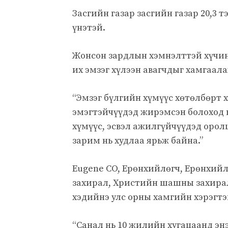
Засгийн газар засгийн газар 20,3 
үнэтэй.
Жонсон зардлын хэмнэлттэй хүчин
их эмзэг хүлээн авагчдыг хамгаала
“Эмзэг бүлгийн хүмүүс хөтөлбөрт
эмэгтэйчүүдэд жирэмсэн болоход 
хүмүүс, эсвэл ажилгүйчүүдэд орол
зарим нь худлаа ярьж байна.”
Eugene CO, Ерөнхийлөгч, Ерөнхи
захирал, Христийн шашны захирал
хэдийнэ улс орны хамгийн хэрэгтэ
“Санал нь 10 жилийн хугацаанд эн