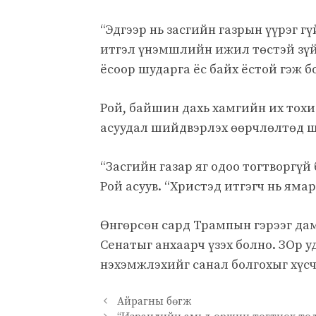
“Эдгээр нь засгийн газрын үүрэг г
итгэл үнэмшлийн ижил төстэй зүйл 
ёсоор шударга ёс байх ёстой гэж б
Рой, байшин дахь хамгийн их тохи
асуудал шийдвэрлэх өөрчлөлтөд ш
“Засгийн газар яг одоо тогтворгү
Рой асуув. “Христэд итгэгч нь ямар
Өнгөрсөн сард Трампын гэрээг да
Сенатыг анхаарч үзэх болно. ЗОp у
нэхэмжлэхийг санал болгохыг хүсч
Айрагны бөгж