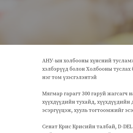
АНУ-ын холбооны хүнсний тусламж
хэлбэрүүд болон Холбооны туслах
нэг том үзэсгэлэнтэй
Мягмар гарагт 300 гаруй жагсагч н
хүүхдүүдийн тухайд, хүүхдүүдийн 
эсэргүүцэж, хууль тогтоомжийг эсэ
Сенат Крис Крисийн талбай, D-DEL