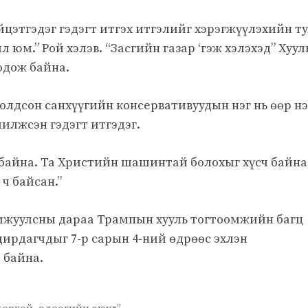
үйцэтгэдэг гэдэгт итгэх итгэлийг хэрэгжүүлэхийн т
юм.” Рой хэлэв. “Засгийн газар ‘гэж хэлэхэд” Хуул
одож байна.
олдсон санхүүгийн консервативуудын нэг нь өөр нэ
илжсэн гэдэгт итгэдэг.
й байна. Та Христийн шашинтай болохыг хүсч байна
 ч байсан.”
мжуулсны дараа Трампын хууль тогтоомжийн багц
дирдагчдыг 7-р сарын 4-ний өдрөөс эхлэн
 байна.