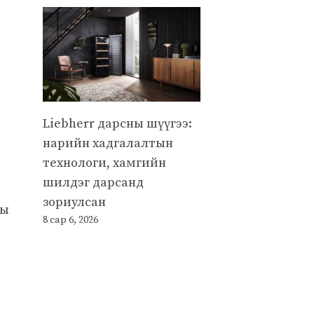
Liebherr дарсны шүүгээ:
нарийн хадгалалтын
технологи, хамгийн
шилдэг дарсанд
зориулсан
ны
8 сар 6, 2026