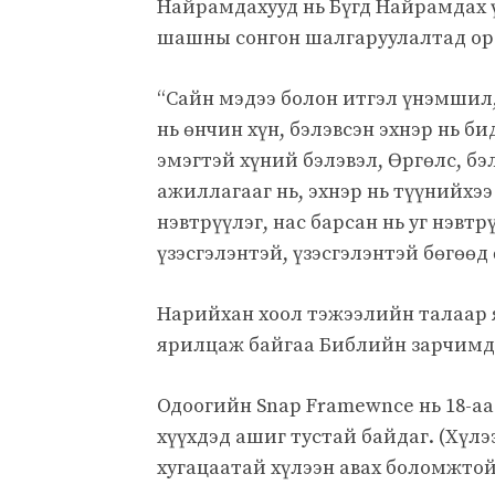
Найрамдахууд нь Бүгд Найрамдах ү
шашны сонгон шалгаруулалтад оро
“Сайн мэдээ болон итгэл үнэмшил, 
нь өнчин хүн, бэлэвсэн эхнэр нь би
эмэгтэй хүний ​​бэлэвэл, Өргөлс, б
ажиллагааг нь, эхнэр нь түүнийхээ
нэвтрүүлэг, нас барсан нь уг нэвтр
үзэсгэлэнтэй, үзэсгэлэнтэй бөгөөд
Нарийхан хоол тэжээлийн талаар 
ярилцаж байгаа Библийн зарчимд 
Одоогийн Snap Framewnce нь 18-аа
хүүхдэд ашиг тустай байдаг. (Хүл
хугацаатай хүлээн авах боломжтой