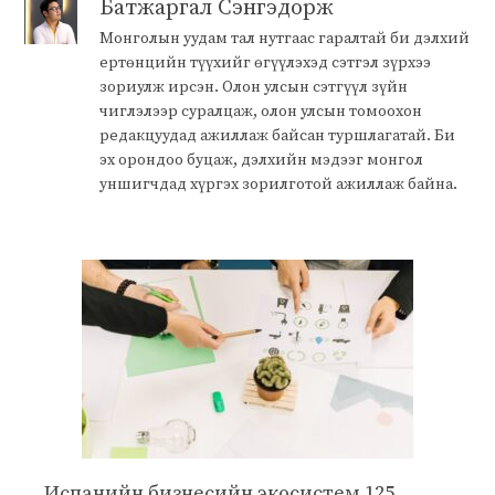
Батжаргал Сэнгэдорж
Монголын уудам тал нутгаас гаралтай би дэлхий
ертөнцийн түүхийг өгүүлэхэд сэтгэл зүрхээ
зориулж ирсэн. Олон улсын сэтгүүл зүйн
чиглэлээр суралцаж, олон улсын томоохон
редакцуудад ажиллаж байсан туршлагатай. Би
эх орондоо буцаж, дэлхийн мэдээг монгол
уншигчдад хүргэх зорилготой ажиллаж байна.
Испанийн бизнесийн экосистем 125