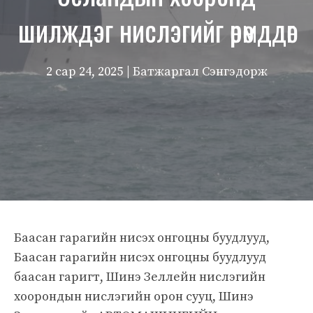
шилждэг нислэгийг өрөмддөг
2 сар 24, 2025
| Батжаргал Сэнгэдорж
Баасан гарагийн нисэх онгоцны буудлууд,
Баасан гарагийн нисэх онгоцны буудлууд
баасан гаригт, Шинэ Зеллейн нислэгийн
хоорондын нислэгийн орон сууц, Шинэ