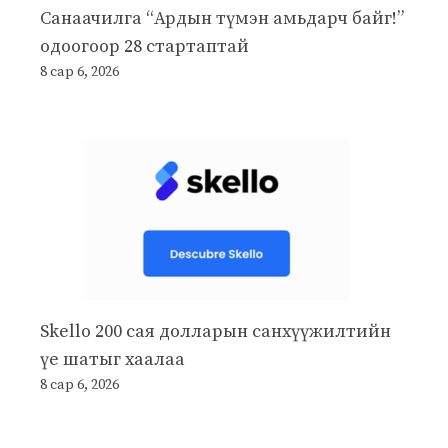
Санаачилга “Ардын түмэн амьдарч байг!”
одоогоор 28 стартаптай
8 сар 6, 2026
Skello 200 сая долларын санхүүжилтийн
үе шатыг хаалаа
8 сар 6, 2026