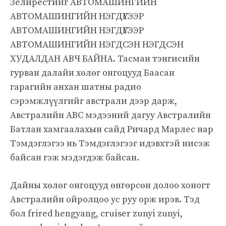
Зелирестийг АВТОМАШИНГИЙН
АВТОМАШИНГИЙН НЭГДҮГЭЭР
АВТОМАШИНГИЙН НЭГДҮГЭЭР
АВТОМАШИНГИЙН НЭГДСЭН НЭГДСЭН
ХУДАЛДАН АВЧ БАЙНА. Тасман тэнгисийн
гурван далайн хөлөг онгоцууд Баасан
гарагийн анхан шатны радио
сэрэмжлүүлгийг австрали дээр дарж,
Австралийн ABC мэдээний дагуу Австралийн
Батлан ​​хамгаалахын сайд Ричард Марлес нар
Тэмдэглэгээ нь Тэмдэглэгээг идэвхтэй нисэж
байсан гэж мэдэгдэж байсан.
Дайны хөлөг онгоцууд өнгөрсөн долоо хоногт
Австралийн ойролцоо ус руу орж ирэв. Тэд
бол frired hengyang, cruiser zunyi zunyi,