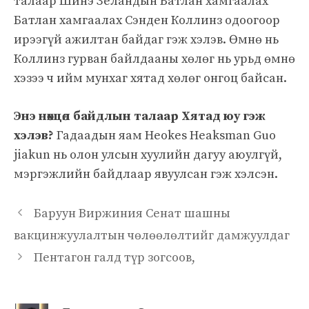
талаар Шинэ Зеландын Батлан ​​хамгаалах
Батлан ​​хамгаалах Сэнден Коллинз одоогоор
ирээгүй ажилтан байдаг гэж хэлэв. Өмнө нь
Коллинз гурван байлдааны хөлөг нь урьд өмнө
хэзээ ч ийм мунхаг хятад хөлөг онгоц байсан.
Энэ нөхцөл байдлын талаар Хятад юу гэж
хэлэв?
Гадаадын яам Heokes Heaksman Guo
jiakun нь олон улсын хуулийн дагуу аюулгүй,
мэргэжлийн байдлаар явуулсан гэж хэлсэн.
Баруун Виржиния Сенат шашны
вакцинжуулалтын чөлөөлөлтийг дамжуулдаг
Пентагон галд түр зогсоов,