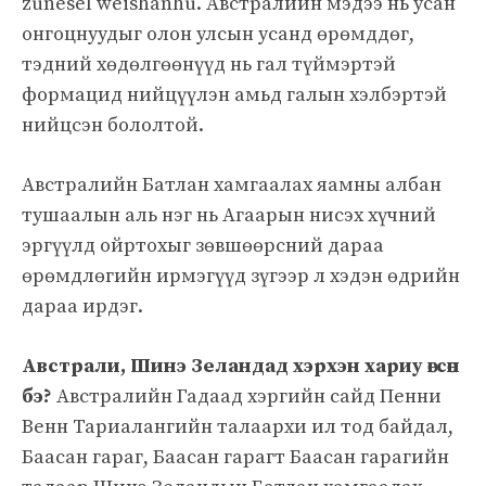
zunesel weishanhu. Австралийн мэдээ нь усан
онгоцнуудыг олон улсын усанд өрөмддөг,
тэдний хөдөлгөөнүүд нь гал түймэртэй
формацид нийцүүлэн амьд галын хэлбэртэй
нийцсэн бололтой.
Австралийн Батлан ​​хамгаалах яамны албан
тушаалын аль нэг нь Агаарын нисэх хүчний
эргүүлд ойртохыг зөвшөөрсний дараа
өрөмдлөгийн ирмэгүүд зүгээр л хэдэн өдрийн
дараа ирдэг.
Австрали, Шинэ Зеландад хэрхэн хариу өгсөн
бэ?
Австралийн Гадаад хэргийн сайд Пенни
Венн Тариалангийн талаархи ил тод байдал,
Баасан гараг, Баасан гарагт Баасан гарагийн