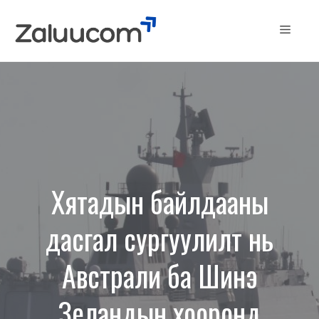
Skip
to
Menu
content
Хятадын байлдааны
дасгал сургуулилт нь
Австрали ба Шинэ
Зеландын хооронд