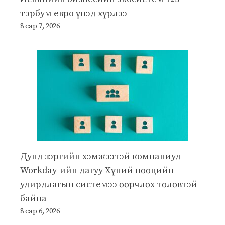
тэрбум евро үнэд хүрлээ
8 сар 7, 2026
Дунд зэргийн хэмжээтэй компаниуд
Workday-ийн дагуу Хүний нөөцийн
удирдлагын системээ өөрчлөх төлөвтэй
байна
8 сар 6, 2026