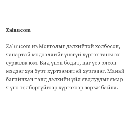
Zaluucom
Zaluucom нь Монголыг дэлхийтэй холбосон,
чанартай мэдээллийг үнэгүй хүргэх таны эх
сурвалж юм. Бид үнэн бодит, цаг үеэ олсон
мэдээг хүн бүрт хүртээмжтэй хүргэдэг. Манай
багийнхан танд дэлхийн үйл явдлуудыг ямар
ч үнэ төлбөргүйгээр хүргэхээр зорьж байна.