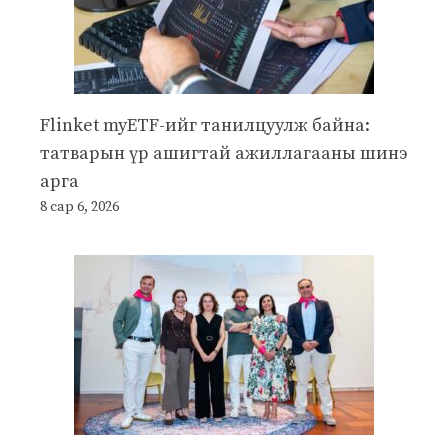
Flinket myETF-ийг танилцуулж байна:
татварын үр ашигтай ажиллагааны шинэ
арга
8 сар 6, 2026