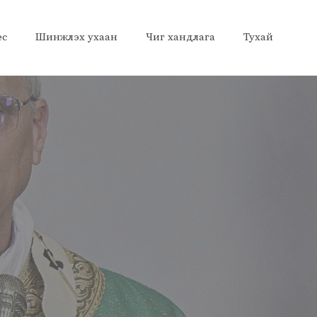
ес
Шинжлэх ухаан
Чиг хандлага
Тухай