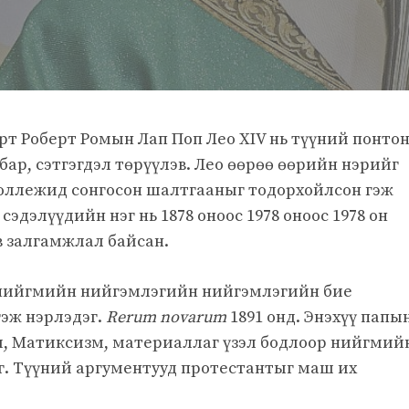
т Роберт Ромын Лап Поп Лео XIV нь түүний понто
ар, сэтгэгдэл төрүүлэв. Лео өөрөө өөрийн нэрийг
оллежид сонгосон шалтгааныг тодорхойлсон гэж
сэдэлүүдийн нэг нь 1878 оноос 1978 оноос 1978 он
в залгамжлал байсан.
к нийгмийн нийгэмлэгийн нийгэмлэгийн бие
гэж нэрлэдэг.
Rerum novarum
1891 онд. Энэхүү папы
зм, Матиксизм, материаллаг үзэл бодлоор нийгмий
г. Түүний аргументууд протестантыг маш их