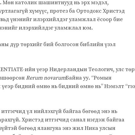
. Мөн католик шашинтнууд нь эрх мэдэл,
суртлагагүй хүмүүс, протез ба Ортодокс Христэд
увьд үнэнийг илэрхийлдэг уламжлал ёсоор бие
үнэнийг илэрхийлдэг уламжлал юм.
ханы дүр төрхийг бий болгосон библийн үзэл
TIENTIATE-ийн үеэр Нидерландын Теологич, улс төр
өвшөөрсөн
Rerum novarum
Байна уу. “Ромын
 үеэр бидний өмнө нь бидний өмнө нь” Нэмэлт “гэ
тгэгчид үл нийлэхгүй байгаа бөгөөд энэ нь
арахгүй. Христэд итгэгчид санал нэгдэж байгаа
 зүйтэй бөгөөд ялангуяа энэ жил Ника улсын