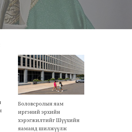
н
н
Боловсролын яам
н
иргэний эрхийн
хэрэгжилтийг Шүүхийн
яаманд шилжүүлж