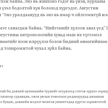
лэж байна. Энэ нь жинхэнэ гэдэг нь үнэн, Бурханы
үзэл бодолтой хүн болоход хүргэдэг. Августин
л “Энэ уралдаанууд нь энэ нь ямар ч ойлгомжгүй юм
эт санагдаж байна. “Нийгэмийг хүлээж авах үед” l
н Августины антропологийн хувьд маш их түгээмэл
өнөөгийг нээн илрүүлэх болон бидний өнөөгийнхөө
эд тохиромжтой чухал зүйл байна.
лт
тай би дэлхий ертөнцийн түүхийг өгүүлэхэд сэтгэл зүрхээ зори
чиглэлээр суралцаж, олон улсын томоохон редакцуудад ажиллаж
оо буцаж, дэлхийн мэдээг монгол уншигчдад хүргэх зорилготой