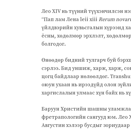
Лео XIV нь түүний түүхэнчилсэн н
“Пап лам Лена leii xiii
Rerum nova
үйлдвэрийн хувьсгалын хүрээнд ха
ёсны, хөдөлмөр эрхлэлт, хөдөлмө
болгодог.
Өнөөдөр бидний тулгарч буй бэрхш
сэрлээ. Бид уншиж, харж, харж, со
цогц байдлаар нөлөөлдөг. Transhu
оюун ухаан нь ирээдүйд олон зүйл
харгислалын улмаас хүн байх нь х
Баруун Христийн шашны уламжла
фретрапологийн сангууд юм. Лео X
Августин хэлээр бусдыг зориудаар 