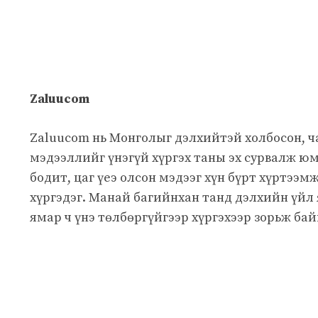
Zaluucom
Zaluucom нь Монголыг дэлхийтэй холбосон, 
мэдээллийг үнэгүй хүргэх таны эх сурвалж юм
бодит, цаг үеэ олсон мэдээг хүн бүрт хүртээм
хүргэдэг. Манай багийнхан танд дэлхийн үйл
ямар ч үнэ төлбөргүйгээр хүргэхээр зорьж бай