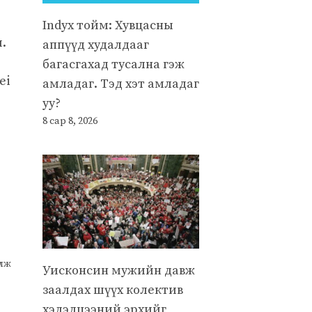
Indyx тойм: Хувцасны
.
аппүүд худалдааг
багасгахад тусална гэж
ei
амладаг. Тэд хэт амладаг
уу?
8 сар 8, 2026
улж
Уисконсин мужийн давж
заалдах шүүх колектив
хэлэлцээний эрхийг