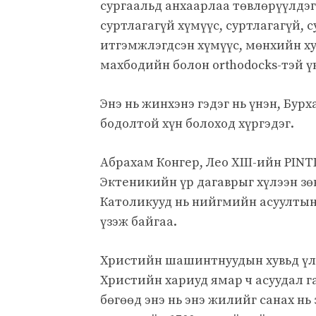
сургаальд анхаарлаа төвлөрүүлдэг
суртлагагүй хүмүүс, суртлагагүй, 
итгэмжлэгдсэн хүмүүс, мөнхийн х
махбодийн болон orthodocks-тэй 
Энэ нь жинхэнэ гэдэг нь үнэн, Бур
бодолтой хүн болоход хүргэдэг.
Абрахам Конгер, Лео XIII-ийн PIN
Эктеникийн үр дагаврыг хүлээн з
Католикууд нь нийгмийн асуултын
үзэж байгаа.
Христийн шашинтнуудын хувьд үл и
Христийн хариуд ямар ч асуудал г
бөгөөд энэ нь энэ жилийг санах нь