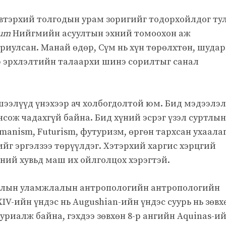
эвтэрхий толгодын урам зоригийг тодорхойлдог ту
rum
Нийгмийн асуултын эхний томоохон аж
риулсан. Манай өдөр, Сүм нь хүн төрөлхтөн, шудар
р эрхлэлтийн талаархи шинэ сорилтыг санал
ээлүүд үнэхээр ач холбогдолтой юм. Бид мэдээлэ
нсож чадахгүй байна. Бид хүний эсрэг үзэл суртлын
manism, Futurism, футуризм, өргөн тархсан ухаала
ийг эргэлзээ төрүүлдэг. Хэтэрхий харгис хэрцгий
үний хувьд маш их ойлголцох хэрэгтэй.
лын уламжлалын антропологийн антропологийн
IV-ийн үндэс нь Augushian-ийн үндэс суурь нь зөвх
уриалж байна, гэхдээ зөвхөн 8-р ангийн Aquinas-и