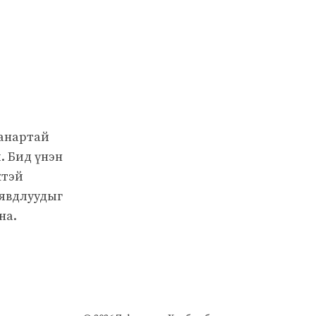
чанартай
. Бид үнэн
жтэй
 явдлуудыг
на.