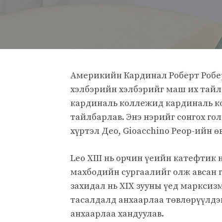
Америкийн Кардинал Роберт Робер
хэлбэрийн хэлбэрийг маш их тайлб
кардиналь коллежид кардиналь к
тайлбарлав. Энэ нэрийг сонгох гол 
хүртэл Део, Gioacchino Peop-ийн ө
Leo XIII нь орчин үеийн катефти
махбодийн сургаалийг олж авсан 
захидал нь XIX зууны үед маркси
тасалдалд анхаарлаа төвлөрүүлдэ
анхаарлаа хандуулав.