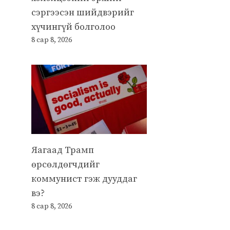
сэргээсэн шийдвэрийг
хүчингүй болголоо
8 сар 8, 2026
Яагаад Трамп
өрсөлдөгчдийг
коммунист гэж дууддаг
вэ?
8 сар 8, 2026