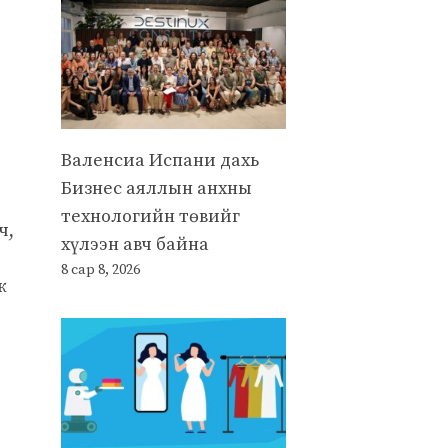
Валенсиа Испани дахь
Бизнес аяллын анхны
технологийн төвийг
ч,
хүлээн авч байна
8 сар 8, 2026
ж