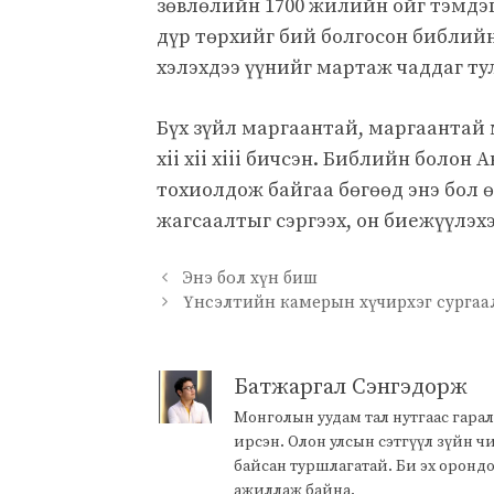
зөвлөлийн 1700 жилийн ойг тэмдэг
дүр төрхийг бий болгосон библийн 
хэлэхдээ үүнийг мартаж чаддаг ту
Бүх зүйл маргаантай, маргаантай м
xii xii xiii бичсэн. Библийн боло
тохиолдож байгаа бөгөөд энэ бол 
жагсаалтыг сэргээх, он биежүүлэх
Энэ бол хүн биш
Үнсэлтийн камерын хүчирхэг сургаа
Батжаргал Сэнгэдорж
Монголын уудам тал нутгаас гарал
ирсэн. Олон улсын сэтгүүл зүйн 
байсан туршлагатай. Би эх оронд
ажиллаж байна.