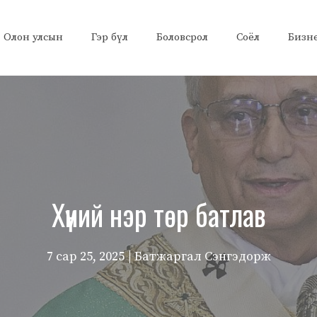
Олон улсын
Гэр бүл
Боловсрол
Соёл
Бизн
Хүний нэр төр батлав
7 сар 25, 2025
| Батжаргал Сэнгэдорж