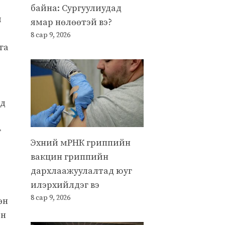
байна: Сургуулиудад
л
ямар нөлөөтэй вэ?
8 сар 9, 2026
га
лд
г
Эхний мРНК гриппийн
вакцин гриппийн
дархлаажуулалтад юуг
илэрхийлдэг вэ
8 сар 9, 2026
өн
йн