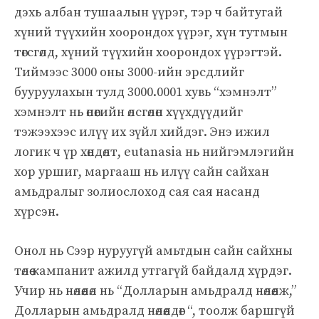
дэхь албан тушаалын үүрэг, тэр ч байтугай
хүний ​​түүхийн хоорондох үүрэг, хүн тутмын
төгсгөлд, хүний ​​түүхийн хоорондох үүрэгтэй.
Тиймээс 3000 оны 3000-ийн эрсдлийг
бууруулахын тулд 3000.0001 хувь “хэмнэлт”
хэмнэлт нь өнөөгийн өлсгөлөн хүүхдүүдийг
тэжээхээс илүү их зүйл хийдэг. Энэ ижил
логик ч үр хөндөлт, eutanasia нь нийгэмлэгийн
хор уршиг, маргааш нь илүү сайн сайхан
амьдралыг золиослоход сая сая насанд
хүрсэн.
Онол нь Сээр нуруугүй амьтдын сайн сайхны
төлөө кампанит ажилд утгагүй байдалд хүрдэг.
Учир нь нөлөөлөл нь “Долларын амьдралд нөлөөлж,”
Долларын амьдралд нөлөөлдөг “, тоолж баршгүй