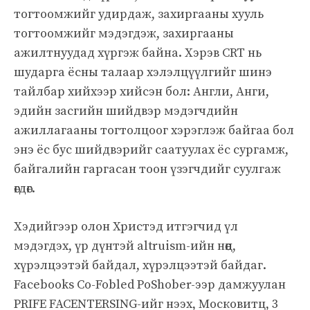
тогтоомжийг удирдаж, захиргааны хууль
тогтоомжийг мэдэгдэж, захиргааны
ажилтнуудад хүргэж байна. Хэрэв CRT нь
шударга ёсны талаар хэлэлцүүлгийг шинэ
тайлбар хийхээр хийсэн бол: Англи, Анги,
эдийн засгийн шийдвэр мэдэгчдийн
ажиллагааны тогтолцоог хэрэглэж байгаа бол
энэ ёс бус шийдвэрийг саатуулах ёс сургамж,
байгалийн гаргасан тоон үзэгчдийг суулгаж
өгдөг.
Хэдийгээр олон Христэд итгэгчид үл
мэдэгдэх, үр дүнтэй altruism-ийн нөөц,
хүрэлцээтэй байдал, хүрэлцээтэй байдаг.
Facebooks Co-Fobled PoShober-ээр дамжуулан
PRIFE FACENTERSING-ийг нээх, Московитц, 3