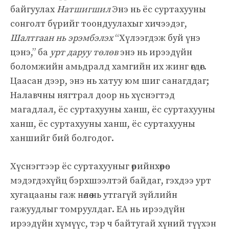
байгуулах
Натшигшил
Энэ нь ёс суртахууны
сонголт бүрийг тоондуулахыг хичээдэг,
Шалтгаан нь эрэмбэлэх
“Хүлээгдэж буй үнэ
цэнэ,” ба
урт даруу төлөв
энэ нь ирээдүйн
боломжийн амьдралд хамгийн их жинг өгдөг.
Цаасан дээр, энэ нь хатуу юм шиг санагддаг;
Налавчны нягтрал доор нь хүснэгтэд
магадлал, ёс суртахууны ханш, ёс суртахууны
ханш, ёс суртахууны ханш, ёс суртахууны
ханшийг бий болгодог.
Хүснэгтээр ёс суртахууныг өөрийнхөөрөө
мэдэгдэхүйц бэрхшээлтэй байдаг, гэхдээ урт
хугацааны гаж нөлөө нь утгагүй зүйлийн
гажуудлыг томруулдаг. EA нь ирээдүйн
ирээдүйн хүмүүс, тэр ч байтугай хүний ​​түүхэн