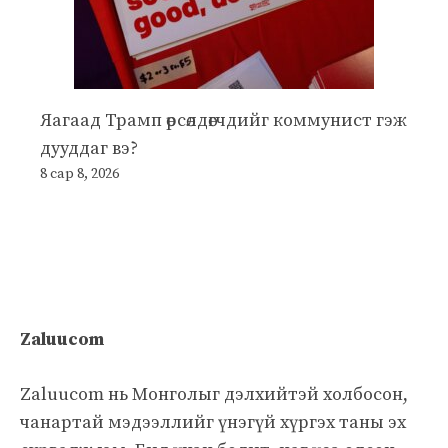
Яагаад Трамп өрсөлдөгчдийг коммунист гэж
дууддаг вэ?
8 сар 8, 2026
Zaluucom
Zaluucom нь Монголыг дэлхийтэй холбосон,
чанартай мэдээллийг үнэгүй хүргэх таны эх