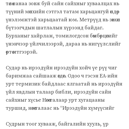
төлөө санаа зовж буй сайн сайхныг хуваалцах нь
түүний мөнхийн сэтгэл татам харьцангуй өндөр
үнэлэмжтэй харьцаатай юм. Метрүүд нь зөвхөн
бүтээгчдын шатлалын хүрээнд байдаг.
Бурханыг хайрлаж, томилогдсон бөмбөрцөгийг
үнэнчээр үйлчилээрэй, дараа нь нигүүлслийг
өөртөө итгээрэй.
Судар нь ирээдүйн ирээдүйн хойч үе рүү чиг
баримжаа сайшааж өгдөг. Одоо ч гэсэн EA-ийн
урт термизик байдлаас ялгаатай нь ирээдүйн
үйл явдлын талаар библи, ирээдүйн сайн
сайхныг хүсье Нөгөө талаар урт хугацааны
туршид, нөгөө талаас нь “Ирээдүйн хүмүүсийг
Судрын тоог хувааж, байгалийн хууль, үр