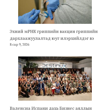
Эхний мРНК гриппийн вакцин гриппийн
дархлаажуулалтад юуг илэрхийлдэг вэ
8 сар 9, 2026
Валенсиа Испани дахь Бизнес аяллын