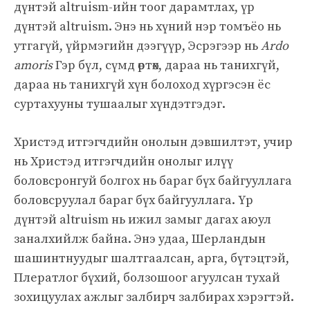
дүнтэй altruism-ийн тоог дарамтлах, үр
дүнтэй altruism. Энэ нь хүний ​​нэр томъёо нь
утгагүй, үйрмэгийн дээгүүр, Эсрэгээр нь
Ardo
amoris
Гэр бүл, сүмд өртөх, дараа нь танихгүй,
дараа нь танихгүй хүн болоход хүргэсэн ёс
суртахууны тушаалыг хүндэтгэдэг.
Христэд итгэгчдийн онолын дэвшилтэт, учир
нь Христэд итгэгчдийн онолыг илүү
боловсронгуй болгох нь бараг бүх байгууллага
боловсруулал бараг бүх байгууллага. Үр
дүнтэй altruism нь ижил замыг дагах аюул
заналхийлж байна. Энэ удаа, Шерландын
шашинтнуудыг шалтгаалсан, арга, бүтэцтэй,
Плератлог бүхий, болзошоог агуулсан тухай
зохицуулах ажлыг залбирч залбирах хэрэгтэй.