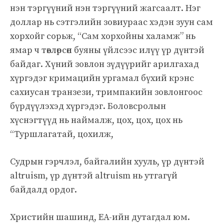
нэн тэргүүний нэн тэргүүний жагсаалт. Нэг
доллар нь сэтгэлийн зовиураас хэдэн зуун сам
хорхойг сорьж, “Сам хорхойны халамж” нь
ямар ч төвлөрсөн буяны үйлсээс илүү үр дүнтэй
байдаг. Хүний зовлон зүдүүрийг арилгахад
хүргэдэг кримацийн ургамал бүхий крэнс
сахиусан транзези, тримпакийн зовлонгоос
бүрдүүлэхэд хүргэдэг. Боловсролын
хүснэгтүүд нь наймалж, цох, цох, цох нь
“Туршлагатай, цохилж,
Судрын гэрчлэл, байгалийн хууль, үр дүнтэй
altruism, үр дүнтэй altruism нь утгагүй
байдалд ордог.
Христийн шашинд, EA-ийн дутагдал юм.