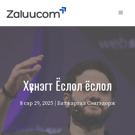
Skip
to
Menu
content
Хүснэгт Ёслол ёслол
8 сар 29, 2025
| Батжаргал Сэнгэдорж