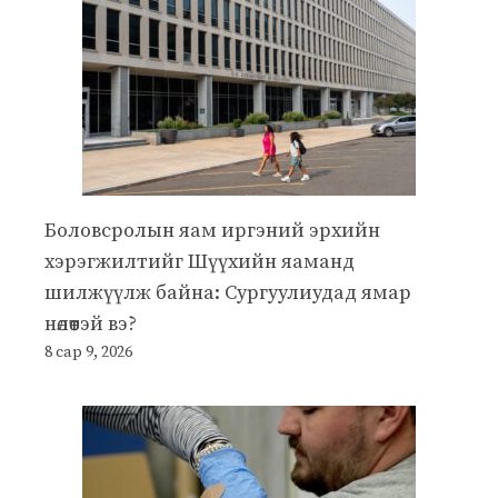
Боловсролын яам иргэний эрхийн
хэрэгжилтийг Шүүхийн яаманд
шилжүүлж байна: Сургуулиудад ямар
нөлөөтэй вэ?
8 сар 9, 2026