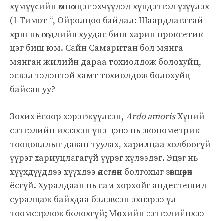
хүмүүсийн өмнө эцэг эхчүүдэд хүндэтгэл үзүүлэх
(1 Тимот “, Ойролцоо байдал: Шаардлагатай
хөрш нь өгөгдлийн хуудас биш харин проксетик
цэг биш юм. Сайн Самаритан бол мянга
мянган жилийн дараа тохиолдож болохуйц,
эсвэл тэдэнтэй хамт тохиолдож болохуйц
байсан уу?
Зохих ёсоор хэрэгжүүлсэн,
Ardo amoris
Хүний
сэтгэлийн ихээхэн үнэ цэнэ нь эконометрик
тооцооллыг даван туулах, харилцаа холбоогүй
үүрэг хариуцлагагүй үүрэг хүлээдэг. Эцэг нь
хүүхдүүддээ хүүхдээ өлсгөлөн болгохыг зөвшөөрөх
ёсгүй. Хуралдаан нь сам хорхойг андестешид
суралцаж байхдаа бэлэвсэн эхнэрээ үл
тоомсорлож болохгүй; Мөнхийн сэтгэлийнхээ