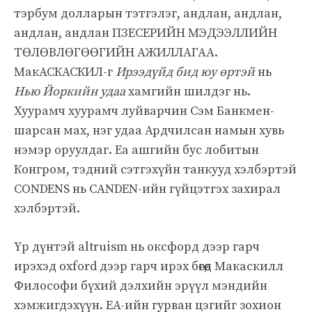
тэрбум долларын тэтгэлэг, андлан, андлан,
андлан, андлан ПЗЕСЕРИЙН МЭДЭЭЛЛИЙН
ТӨЛӨВЛӨГӨӨГИЙН АЖИЛЛАГАА.
МакАСКАСКИЛ-г
Ирээдүйд бид юу өртэй
нь
Нью Йоркийн удаа
хамгийн шилдэг нь.
Хуурамч хуурамч луйварчин Сэм Банкмен-
шарсан мах, нэг удаа Ардчилсан намын хувь
нэмэр оруулдаг. Ea ашгийн бус лобитын
Конгром, тэдний сэтгэхүйн танкууд хэлбэртэй
CONDENS нь CANDEN-ийн гүйцэтгэх захирал
хэлбэртэй.
Үр дүнтэй altruism нь оксфорд дээр гарч
ирэхэд oxford дээр гарч ирэх бөгөөд Макаскилл
Философи бүхий дэлхийн эрүүл мэндийн
хэмжигдэхүүн. EA-ийн гурван цэгийг зохион