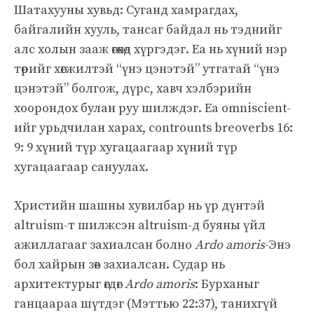
Шатахууны хувьд: Суганд хамрагдах,
байгалийн хууль, тансаг байдал нь тэднийг
алс холын зааж өгөхөд хүргэдэг. Ea нь хүний ​​нэр
төрийг хөгжилтэй “үнэ цэнэтэй” утгатай “үнэ
цэнэтэй” болгож, дүрс, хавч хэлбэрийн
хоорондох булан руу шилждэг. Ea omniscient-
ийг урьдчилан харах, controunts breoverbs 16:
9: 9 хүний ​​түр хугацаагаар хүний ​​түр
хугацаагаар сануулах.
Христийн шашны хувилбар нь үр дүнтэй
altruism-т шилжсэн altruism-д буяны үйл
ажиллагааг захиалсан болно
Ardo amoris
-Энэ
бол хайрын зөв захиалсан. Судар нь
архитектурыг өгдөг
Ardo amoris
: Бурханыг
ганцаараа шүтдэг (Мэттью 22:37), танихгүй