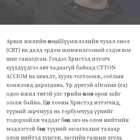
Арван жилийн өмнө, Шүүмжлэлийн чухал онол
(CRT) нь далд эрдэм шинжилгээний сэдэв юм
шиг санагдсан. Гэхдээ Христэд итгэгч
хүүхдүүдгээ авч чадаагүй байхад CTTON
ACCIOM нь хяналт, хууль тогтоомж, соёлын
хэмжээнд дарагдана. Үр дүнтэй altruism (ea)
одоо ижил төстэй улс төрийн өмнөх орон зайг
эзэлж байна. Цөөн тооны Христэд итгэгчид,
түүний зарчмууд нь тэрбумчууд үүнийг
тодорхойлж чаддаг бөгөөд энэ нь олон нийтийн
мэдлэгтэй бөгөөд түүний засаглалын талаар
олон нийтэд хүргэж, засгийн газрын хууль