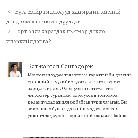
Бүгд Найрамдахчууд хөдөлмөрийн хөлсний
доод хэмжээг нэмэгдүүлдэг
Гэрт аалз харагдах нь ямар дохио
илэрхийлдэг вэ?
Батжаргал Сэнгэдорж
Монголын уудам тал нутгаас гаралтай би дэлхий
ертөнцийн түүхийг өгүүлэхэд сэтгэл зүрхээ
зориулж ирсэн. Олон улсын сэтгүүл зүйн
чиглэлээр суралцаж, олон улсын томоохон
редакцуудад ажиллаж байсан туршлагатай. Би
эх орондоо буцаж, дэлхийн мэдээг монгол
уншигчдад хүргэх зорилготой ажиллаж байна.