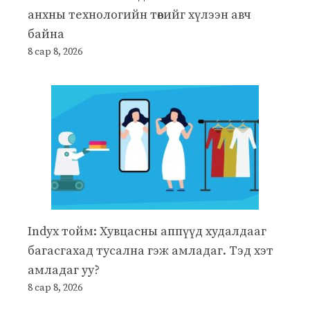
анхны технологийн төвийг хүлээн авч
байна
8 сар 8, 2026
Indyx тойм: Хувцасны аппүүд худалдааг
багасгахад тусална гэж амладаг. Тэд хэт
амладаг уу?
8 сар 8, 2026