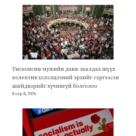
Уисконсин мужийн давж заалдах шүүх
колектив хэлэлцээний эрхийг сэргээсэн
шийдвэрийг хүчингүй болголоо
8 сар 8, 2026