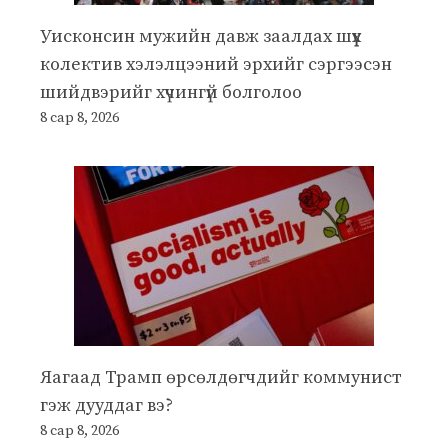
Уисконсин мужийн давж заалдах шүүх
колектив хэлэлцээний эрхийг сэргээсэн
шийдвэрийг хүчингүй болголоо
8 сар 8, 2026
Яагаад Трамп өрсөлдөгчдийг коммунист
гэж дууддаг вэ?
8 сар 8, 2026