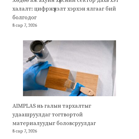
Хөдөө аж ахуйн хүнсний сектор дахь хэт
халалт: цифржүүлэлт хэрхэн ялгааг бий
болгодог
8 сар 7, 2026
AIMPLAS нь галын тархалтыг
удаашруулдаг тогтвортой
материалуудыг боловсруулдаг
8 сар 7, 2026