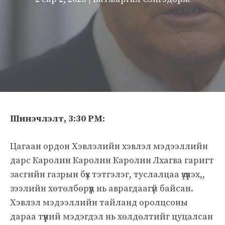
Шинэчлэлт, 3:30 PM:
Цагаан ордон Хэвлэлийн хэвлэл мэдээллийн
дарс Каролин Каролин Каролин Лхагва гаригт
засгийн газрын бүх тэтгэлэг, туслалцаа үзүүлэх,,
зээлийн хөтөлбөрүүд нь аврагдаагүй байсан.
Хэвлэл мэдээллийн тайланд оролцсоны
дараа түүний мэдэгдэл нь хөлдөлтийг цуцалсан