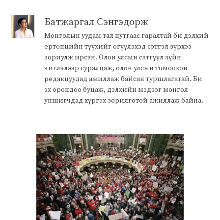
Батжаргал Сэнгэдорж
Монголын уудам тал нутгаас гаралтай би дэлхий
ертөнцийн түүхийг өгүүлэхэд сэтгэл зүрхээ
зориулж ирсэн. Олон улсын сэтгүүл зүйн
чиглэлээр суралцаж, олон улсын томоохон
редакцуудад ажиллаж байсан туршлагатай. Би
эх орондоо буцаж, дэлхийн мэдээг монгол
уншигчдад хүргэх зорилготой ажиллаж байна.