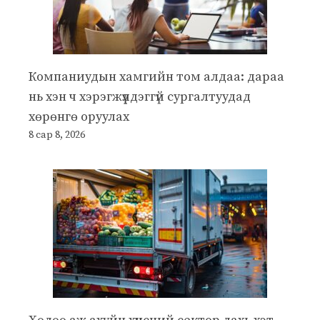
Компаниудын хамгийн том алдаа: дараа
нь хэн ч хэрэгжүүлдэггүй сургалтуудад
хөрөнгө оруулах
8 сар 8, 2026