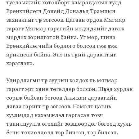
тусламжийн хөтөлбөрт хамрагдахын тулд
Ерөнхийлөгч Донейд Дональд Трампын
захиалгыг түр зогсоов. Цагаан ордон Мягмар
гарагт Мягмар гарагийн мэдэгдлийг дагаж
мөрдөх зорилготой байна. Уг мөр, шинэ
Ерөнхийлөгчийн бодлого болсон гэж үзэж
ярилцсан байна. Энэ нь түүний дараалтыг
хэрэглэнэ.
Удирдлагын түр зуурын хөлдөх нь мягмар
гарагт эрт хүчин төгөлдөр болсон. Шүүхэд хурдан
сорьж байсан бөгөөд Алькхан дараагийн
даваа гаригт түр зогсоов. Нэмэлт цаг нь
хуульчдад нэхэмжлэл гаргасан товч
танилцуулга өгөхийг зөвшөөрдөг бөгөөд хууль
ёсны тохиолдолд тэр бичсэн, тэр бичсэн.