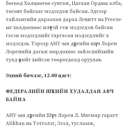
бөгөөд Хөлцөөгөө сунгаж, Цагаан Ордны алба,
төсөвт байгааг мэдэгдэж байсан. Эдгээр
тайлангийн дараахан дараа Левитт нь Freeze-
ыг хөлдөөхөөс илүүтэй гэж мэдэгдэж байсан
гэсэн мэдэгдлийг гаргасан мэдэгдлийг л
мэдэгдэв. Тэрээр АНУ-ын дүүргийн шүүгч Лорен
Лоренийн дагаж мөрдөхөөс зайлсхийхийн
тулд үүнийг хийсэн төөрөгдөлд оруулав.
Эхний бичлэг, 12.00 цагт:
ФЕДЕРАЛИЙН ШҮҮХИЙН ХУДАЛДАН АВЧ
БАЙНА
АНУ-ын дүүргийн Шүүгч Лорен Л. Мягмар гарагт
Alikhan нь Тэтгэлэг, Зээл, тусламж,