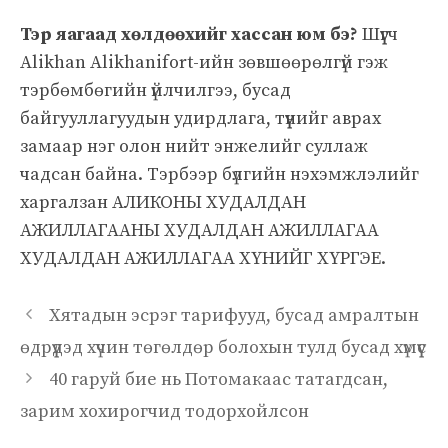
Тэр яагаад хөлдөөхийг хассан юм бэ?
Шүүгч
Alikhan Alikhanifort-ийн зөвшөөрөлгүй гэж
тэрбөмбөгийн үйлчилгээ, бусад
байгууллагуудын удирдлага, түүнийг аврах
замаар нэг олон нийт энжелийг суллаж
чадсан байна. Тэрбээр бүлгийн нэхэмжлэлийг
харгалзан АЛИКОНЫ ХУДАЛДАН
АЖИЛЛАГААНЫ ХУДАЛДАН АЖИЛЛАГАА
ХУДАЛДАН АЖИЛЛАГАА ХҮНИЙГ ХҮРГЭЕ.
Хятадын эсрэг тарифууд, бусад амралтын
өдрүүдэд хүчин төгөлдөр болохын тулд бусад хүмүүс
40 гаруй бие нь Потомакаас татагдсан,
зарим хохирогчид тодорхойлсон