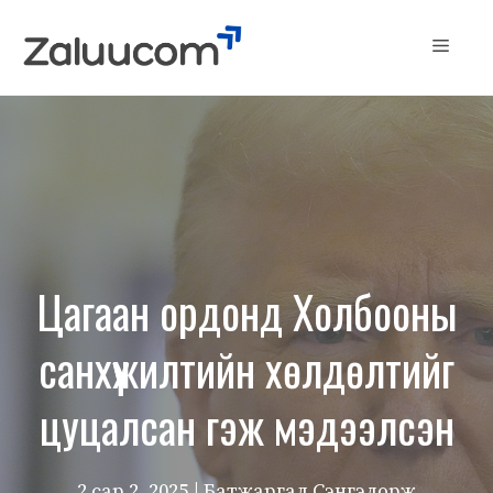
Skip
to
Menu
content
Цагаан ордонд Холбооны
санхүүжилтийн хөлдөлтийг
цуцалсан гэж мэдээлсэн
2 сар 2, 2025
| Батжаргал Сэнгэдорж