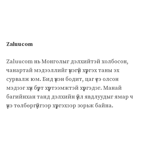
Zaluucom
Zaluucom нь Монголыг дэлхийтэй холбосон,
чанартай мэдээллийг үнэгүй хүргэх таны эх
сурвалж юм. Бид үнэн бодит, цаг үеэ олсон
мэдээг хүн бүрт хүртээмжтэй хүргэдэг. Манай
багийнхан танд дэлхийн үйл явдлуудыг ямар ч
үнэ төлбөргүйгээр хүргэхээр зорьж байна.