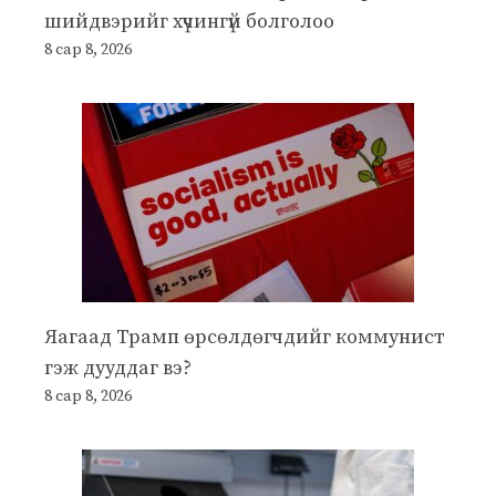
шийдвэрийг хүчингүй болголоо
8 сар 8, 2026
Яагаад Трамп өрсөлдөгчдийг коммунист
гэж дууддаг вэ?
8 сар 8, 2026