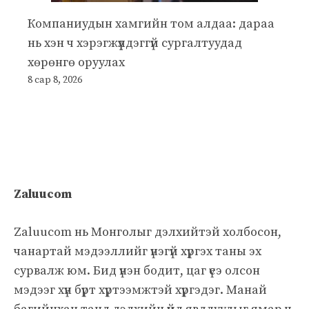
Компаниудын хамгийн том алдаа: дараа
нь хэн ч хэрэгжүүлдэггүй сургалтуудад
хөрөнгө оруулах
8 сар 8, 2026
Zaluucom
Zaluucom нь Монголыг дэлхийтэй холбосон,
чанартай мэдээллийг үнэгүй хүргэх таны эх
сурвалж юм. Бид үнэн бодит, цаг үеэ олсон
мэдээг хүн бүрт хүртээмжтэй хүргэдэг. Манай