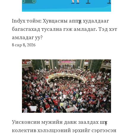
Indyx тойм: Хувцасны аппүүд худалдааг
багасгахад тусална гэж амладаг. Тэд хэт
амладаг уу?
8 сар 8, 2026
Уисконсин мужийн давж заалдах шүүх
колектив хэлэлцээний эрхийг сэргээсэн