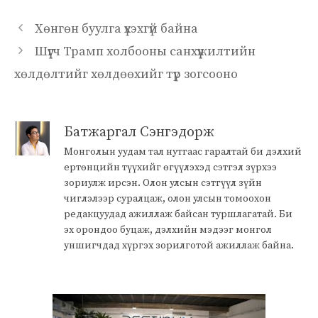
Хөнгөн буулга үхэхгүй байна
Шүүгч Трамп холбооны санхүүжилтийн
хөлдөлтийг хөлдөөхийг түр зогсооно
Батжаргал Сэнгэдорж
Монголын уудам тал нутгаас гаралтай би дэлхий
ертөнцийн түүхийг өгүүлэхэд сэтгэл зүрхээ
зориулж ирсэн. Олон улсын сэтгүүл зүйн
чиглэлээр суралцаж, олон улсын томоохон
редакцуудад ажиллаж байсан туршлагатай. Би
эх орондоо буцаж, дэлхийн мэдээг монгол
уншигчдад хүргэх зорилготой ажиллаж байна.