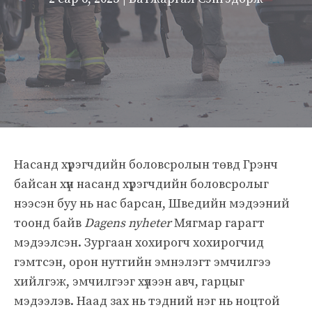
Насанд хүрэгчдийн боловсролын төвд Грэнч
байсан хүн насанд хүрэгчдийн боловсролыг
нээсэн буу нь нас барсан, Шведийн мэдээний
тоонд байв
Dagens nyheter
Мягмар гарагт
мэдээлсэн. Зургаан хохирогч хохирогчид
гэмтсэн, орон нутгийн эмнэлэгт эмчилгээ
хийлгэж, эмчилгээг хүлээн авч, гарцыг
мэдээлэв. Наад зах нь тэдний нэг нь ноцтой