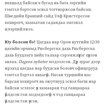
нөхцөлд байсан ч бусад нь бага зэргийн
гэмтэл бэртсэн эсвэл тогтворжсон байсан.
Шведийн Ерөнхий сайд Улф Кристерссон
хохирогч, хамаатан садандаа эмгэнэл
илэрхийлжээ.
Юу болсон бэ?
Цагдаа нар Орон нутгийн 12:30
цагийн орчимд Рисбергска дахь Рисбергска
дахь Буудлага хийх талаар сэрэмжлүүлэг хүлээн
авлаа.
Dagens nyheter
мэдээлсэн. Дүр зураг дээр
ирэхэд цагдаа нар буудсан боловч офицерууд
гэмтэл бэртэл аваагүй. Насан туршийн нас
барсан хохирогч нь оюутнууд эсвэл багш нар
байсан эсэхээс үл хамааран тэд ганцаараа
үйлдсэн гэж мэдэгдээгүй ч тэд ганцаараа
үйлдсэн гэж үзсэн.