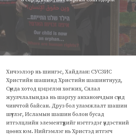
Хичээлээр нь шингэс, Хайдлан: СУСЗИС
Христийн шашинд Христийн шашинтнууд,
Сүмда хотод цэцэглэн хөгжих, Сялал
жуулчлалындаа нь шаргуу анханончдын сүмд
чинчтой байсан. Друз бол уламжлалт шашин
шүтлэг, Исламын шашин болон бусад
итгэлцлийн элементүүдийг нэгтгэдэг үндэстний
цөөнх юм. Нийгэмлэг нь Христэд итгэгч