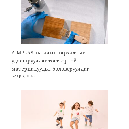
AIMPLAS нь галын тархалтыг
удаашруулдаг тогтвортой
материалуудыг боловсруулдаг
8 сар 7, 2026