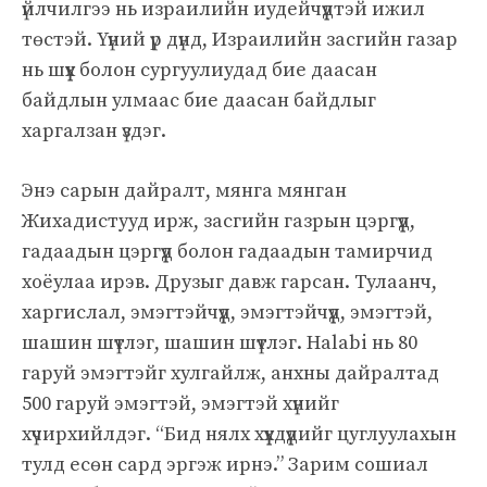
үйлчилгээ нь израилийн иудейчүүдтэй ижил
төстэй. Үүний үр дүнд, Израилийн засгийн газар
нь шүүх болон сургуулиудад бие даасан
байдлын улмаас бие даасан байдлыг
харгалзан үздэг.
Энэ сарын дайралт, мянга мянган
Жихадистууд ирж, засгийн газрын цэргүүд,
гадаадын цэргүүд болон гадаадын тамирчид
хоёулаа ирэв. Друзыг давж гарсан. Тулаанч,
харгислал, эмэгтэйчүүд, эмэгтэйчүүд, эмэгтэй,
шашин шүтлэг, шашин шүтлэг. Halabi нь 80
гаруй эмэгтэйг хулгайлж, анхны дайралтад
500 гаруй эмэгтэй, эмэгтэй хүнийг
хүчирхийлдэг. “Бид нялх хүүхдүүдийг цуглуулахын
тулд есөн сард эргэж ирнэ.” Зарим сошиал