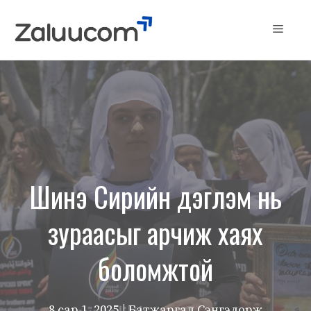
Skip
to
Menu
content
Шинэ Сирийн дэглэм нь
зураасыг арчиж хаях
боломжтой
8 сар 1, 2025
| Батжаргал Сэнгэдорж