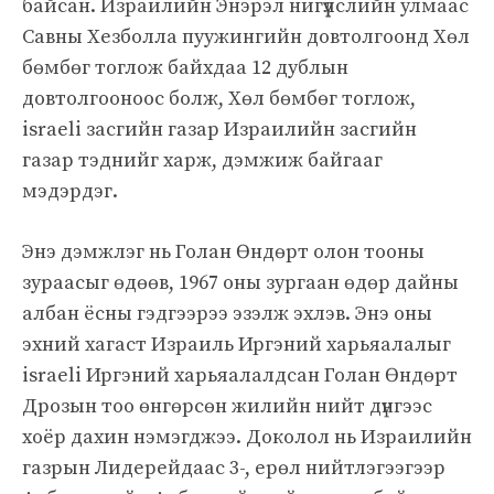
байсан. Израилийн Энэрэл нигүүлслийн улмаас
Савны Хезболла пуужингийн довтолгоонд Хөл
бөмбөг тоглож байхдаа 12 дублын
довтолгооноос болж, Хөл бөмбөг тоглож,
israeli засгийн газар Израилийн засгийн
газар тэднийг харж, дэмжиж байгааг
мэдэрдэг.
Энэ дэмжлэг нь Голан Өндөрт олон тооны
зураасыг өдөөв, 1967 оны зургаан өдөр дайны
албан ёсны гэдгээрээ эзэлж эхлэв. Энэ оны
эхний хагаст Израиль Иргэний харьяалалыг
israeli Иргэний харьяалалдсан Голан Өндөрт
Дрозын тоо өнгөрсөн жилийн нийт дүнгээс
хоёр дахин нэмэгджээ. Доколол нь Израилийн
газрын Лидерейдаас 3-, ерөл нийтлэгээгээр