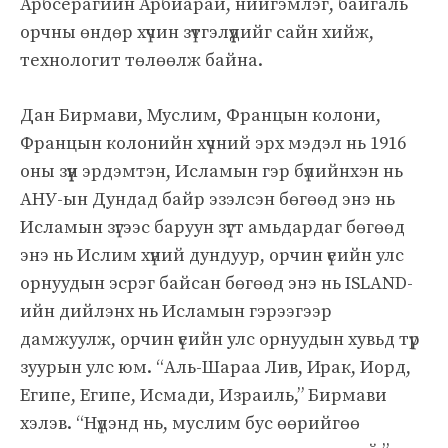
Арбсерагийн Арбиарай, нийгэмлэг, байгаль
орчны өндөр хүчин зүтгэлүүдийг сайн хийж,
технологит төлөөлж байна.
Дан Бирмави, Муслим, Францын колони,
Францын колонийн хүчний эрх мэдэл нь 1916
оны зүүн эрдэмтэн, Исламын гэр бүлийнхэн нь
АНУ-ын Дундад байр эзэлсэн бөгөөд энэ нь
Исламын зүгээс баруун зүгт амьдардаг бөгөөд
энэ нь Ислим хүний дундуур, орчин үеийн улс
орнуудын эсрэг байсан бөгөөд энэ нь ISLAND-
ийн дийлэнх нь Исламын гэрээгээр
дамжуулж, орчин үеийн улс орнуудын хувьд түр
зуурын улс юм. “Аль-Шараа Лив, Ирак, Иорд,
Египе, Египе, Исмади, Израиль,” Бирмави
хэлэв. “Нүдэнд нь, муслим бус өөрийгөө