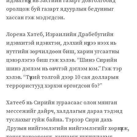
идэвхтнүүд нь Засгийн газарт довтолгоонд
оролцож буй газарт ядуурлын бедуиныг
хассан гэж мэдэгдсэн.
Лорена Хатеб, Израилийн Драбебугийн
идэвхитэй идэвхтэн, дэлхий нүдээ нээх нь
нутгийн зөрчилдөөн биш, харин угсаатны
цэвэрлэгээ биш гэж хэлэв. “Шинэ Сирийн
шинэ дэглэм нь өвчтэй дэглэм юм.” Гэж тэр
хэлэв. “Түүний толгой дээр 10 сая долларын
террористууд хэрхэн өргөгдсөн бэ?”
Хатееб нь Сирийн зураасаас олон мянган
мессежийг дайрч, халдлагын дараа тэдэнд
туслахыг гуйж байна. Тэрээр Сири дахь
Друзын нийгэмлэгийн нийгэмлэгийг хөрвүүлж,
тоног төхөөрөмж, хангамж цуглуулахыг