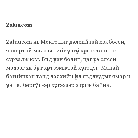
Zaluucom
Zaluucom нь Монголыг дэлхийтэй холбосон,
чанартай мэдээллийг үнэгүй хүргэх таны эх
сурвалж юм. Бид үнэн бодит, цаг үеэ олсон
мэдээг хүн бүрт хүртээмжтэй хүргэдэг. Манай
багийнхан танд дэлхийн үйл явдлуудыг ямар ч
үнэ төлбөргүйгээр хүргэхээр зорьж байна.