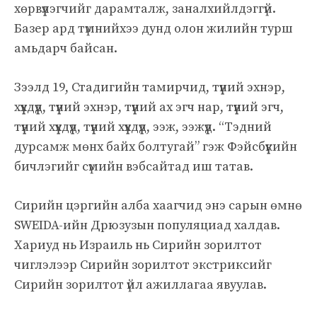
хөрвүүлэгчийг дарамталж, заналхийлдэггүй.
Базер ард түмнийхээ дунд олон жилийн турш
амьдарч байсан.
Зээлд 19, Стадигийн тамирчид, түүний эхнэр,
хүүхдүүд, түүний эхнэр, түүний ах эгч нар, түүний эгч,
түүний хүүхдүүд, түүний хүүхдүүд, ээж, ээжүүд. “Тэдний
дурсамж мөнх байх болтугай” гэж Фэйсбүүкийн
бичлэгийг сүмийн вэбсайтад иш татав.
Сирийн цэргийн алба хаагчид энэ сарын өмнө
SWEIDA-ийн Дрюзузын популяциад халдав.
Хариуд нь Израиль нь Сирийн зорилтот
чиглэлээр Сирийн зорилтот экстриксийг
Сирийн зорилтот үйл ажиллагаа явуулав.