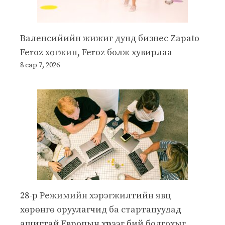
Валенсийийн жижиг дунд бизнес Zapato
Feroz хөгжин, Feroz болж хувирлаа
8 сар 7, 2026
28-р Режимийн хэрэгжилтийн явц
хөрөнгө оруулагчид ба стартапуудад
ашигтай Европын хүрээг бий болгохыг