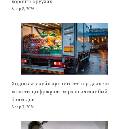
хөрөнгө оруулах
8 сар 8, 2026
Хөдөө аж ахуйн хүнсний сектор дахь хэт
халалт: цифржүүлэлт хэрхэн ялгааг бий
болгодог
8 сар 7, 2026