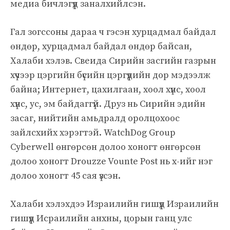
медиа бичлэгүүд заналхийлсэн.
Гал зогссоны дараа ч гэсэн хурцадмал байдал
өндөр, хурцадмал байдал өндөр байсан,
Халаби хэлэв. Свеида Сирийн засгийн газрын
хүчээр цэргийн бүсийн цэргүүдийн дор мэдээлж
байна; Интернет, цахилгаан, хоол хүнс, хоол
хүнс, ус, эм байдаггүй. Друз нь Сирийн эдийн
засаг, нийтийн амьдралд оролцохоос
зайлсхийх хэрэгтэй. WatchDog Group
Cyberwell өнгөрсөн долоо хоногт өнгөрсөн
долоо хоногт Drouzze Vounte Post нь x-ийг нэг
долоо хоногт 45 сая үзсэн.
Халаби хэлэхдээ Израилийн гишүүд Израилийн
гишүүд Исраилийн анхны, цорын ганц улс