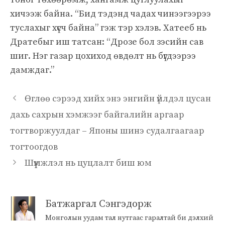
хичээж байна. “Бид тэдэнд чадах чинээгээрээ
туслахыг хүсч байна” гэж тэр хэлэв. Хатееб нь
Дратебыг иш татсан: “Дрозе бол зэсийн сав
шиг. Нэг газар цохиход өвдөлт нь бүгдээрээ
дамждаг.”
Өглөө сэрээд хийх энэ энгийн үйлдэл цусан
дахь сахрын хэмжээг байгалийн аргаар
тогтворжуулдаг – Японы шинэ судалгаагаар
тогтоогдов
Шүүмжлэл нь цуцлалт биш юм
Батжаргал Сэнгэдорж
Монголын уудам тал нутгаас гаралтай би дэлхий