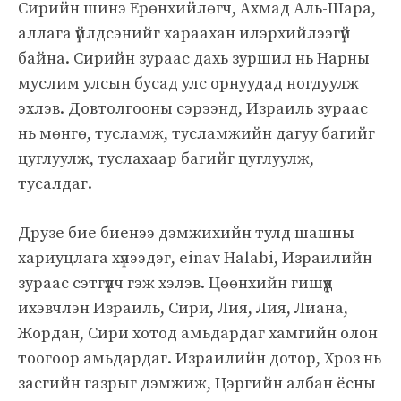
Сирийн шинэ Ерөнхийлөгч, Ахмад Аль-Шара,
аллага үйлдсэнийг хараахан илэрхийлээгүй
байна. Сирийн зураас дахь зуршил нь Нарны
муслим улсын бусад улс орнуудад ногдуулж
эхлэв. Довтолгооны сэрээнд, Израиль зураас
нь мөнгө, тусламж, тусламжийн дагуу багийг
цуглуулж, туслахаар багийг цуглуулж,
тусалдаг.
Друзе бие биенээ дэмжихийн тулд шашны
хариуцлага хүлээдэг, einav Halabi, Израилийн
зураас сэтгүүлч гэж хэлэв. Цөөнхийн гишүүд
ихэвчлэн Израиль, Сири, Лия, Лия, Лиана,
Жордан, Сири хотод амьдардаг хамгийн олон
тоогоор амьдардаг. Израилийн дотор, Хроз нь
засгийн газрыг дэмжиж, Цэргийн албан ёсны