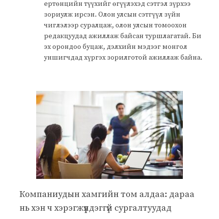
ертөнцийн түүхийг өгүүлэхэд сэтгэл зүрхээ
зориулж ирсэн. Олон улсын сэтгүүл зүйн
чиглэлээр суралцаж, олон улсын томоохон
редакцуудад ажиллаж байсан туршлагатай. Би
эх орондоо буцаж, дэлхийн мэдээг монгол
уншигчдад хүргэх зорилготой ажиллаж байна.
Компаниудын хамгийн том алдаа: дараа
нь хэн ч хэрэгжүүлдэггүй сургалтуудад