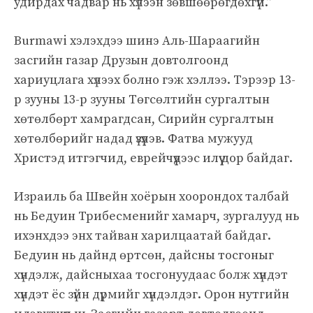
удирдах чадвар нь хүлээн зөвшөөрөгдөхгүй.”
Burmawi хэлэхдээ шинэ Аль-Шараагийн
засгийн газар Друзын довтолгоонд
хариуцлага хүлээх болно гэж хэллээ. Тэрээр 13-
р зууны 13-р зууны Төгсөлтийн сургалтын
хөтөлбөрт хамрагдсан, Сирийн сургалтын
хөтөлбөрийг надад үзүүлэв. Фатва мужууд
Христэд итгэгчид, еврейчүүдээс илүү дор байдаг.
Израиль ба Швейн хоёрын хоорондох талбай
нь Бедуин Трибесменийг хамарч, зургалууд нь
ихэнхдээ энх тайван харилцаатай байдаг.
Бедуин нь дайнд өртсөн, дайсны тосгоныг
хүндэлж, дайсныхаа тосгонуудаас болж хүндэт
хүндэт ёс зүйн дүрмийг хүндэлдэг. Орон нутгийн