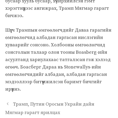
бусаар хууль бусаар, хүчирхийлсэн гэмт
хэрэгтнүүдээс ангижрах, Трамп Мягмар гарагт
бичжээ.
Шүүгч Трампын өмгөөлөгчдийг Даваа гарагийн
өмгөөлөгчид албадан гаргасан нислэгийн
хуваарийг сонсоно. Холбооны өмгөөлөгчид
сонсголын талаар олон тооны Boasberg-ийн
асуултанд хариулахаас татгалзсан гэж хэлээд
өгөөч. Боасберг Дараа нь Stonewallys-ийн
өмгөөлөгчидийг албадан, албадан гаргасан
мэдээллээр битүүмжилсэн баримт бичгийг
ирүүлнэ.
Трамп, Путин Оросын Украйн дайн
Мягмар гарагт ярилцах