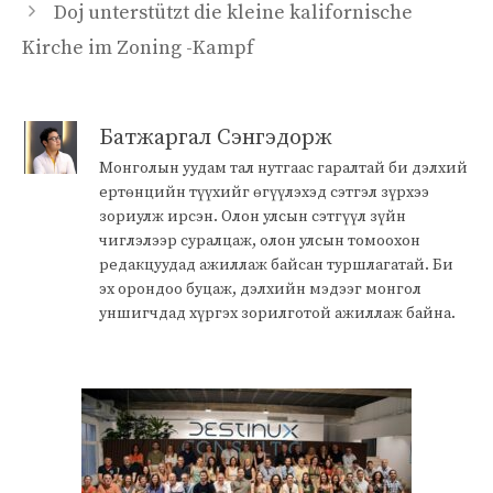
Doj unterstützt die kleine kalifornische
Kirche im Zoning -Kampf
Батжаргал Сэнгэдорж
Монголын уудам тал нутгаас гаралтай би дэлхий
ертөнцийн түүхийг өгүүлэхэд сэтгэл зүрхээ
зориулж ирсэн. Олон улсын сэтгүүл зүйн
чиглэлээр суралцаж, олон улсын томоохон
редакцуудад ажиллаж байсан туршлагатай. Би
эх орондоо буцаж, дэлхийн мэдээг монгол
уншигчдад хүргэх зорилготой ажиллаж байна.