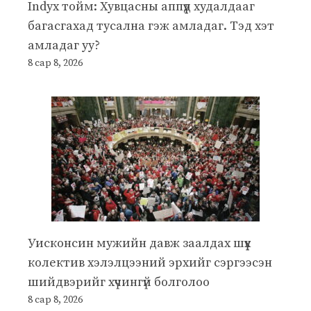
Indyx тойм: Хувцасны аппүүд худалдааг
багасгахад тусална гэж амладаг. Тэд хэт
амладаг уу?
8 сар 8, 2026
Уисконсин мужийн давж заалдах шүүх
колектив хэлэлцээний эрхийг сэргээсэн
шийдвэрийг хүчингүй болголоо
8 сар 8, 2026