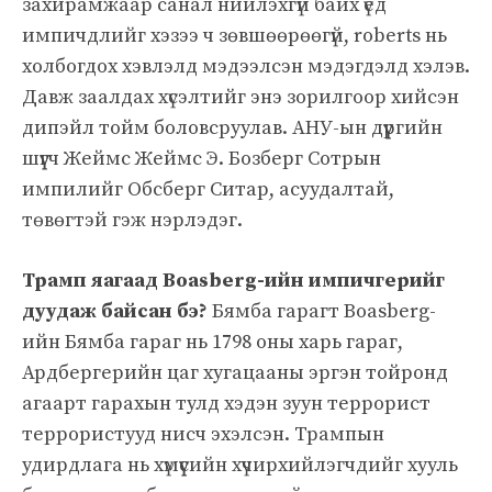
захирамжаар санал нийлэхгүй байх үед
импичдлийг хэзээ ч зөвшөөрөөгүй, roberts нь
холбогдох хэвлэлд мэдээлсэн мэдэгдэлд хэлэв.
Давж заалдах хүсэлтийг энэ зорилгоор хийсэн
дипэйл тойм боловсруулав. АНУ-ын дүүргийн
шүүгч Жеймс Жеймс Э. Бозберг Сотрын
импилийг Обсберг Ситар, асуудалтай,
төвөгтэй гэж нэрлэдэг.
Трамп яагаад Boasberg-ийн импичгерийг
дуудаж байсан бэ?
Бямба гарагт Boasberg-
ийн Бямба гараг нь 1798 оны харь гараг,
Ардбергерийн цаг хугацааны эргэн тойронд
агаарт гарахын тулд хэдэн зуун террорист
террористууд нисч эхэлсэн. Трампын
удирдлага нь хүмүүсийн хүчирхийлэгчдийг хууль