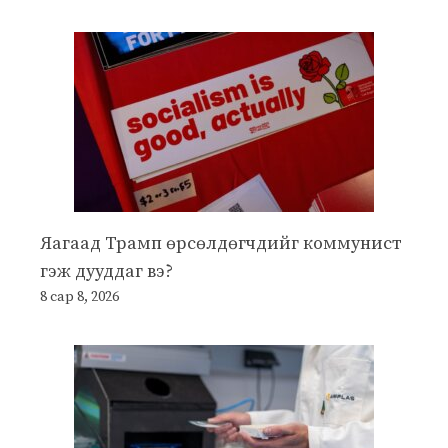
Яагаад Трамп өрсөлдөгчдийг коммунист
гэж дууддаг вэ?
8 сар 8, 2026