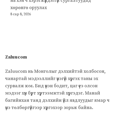
нь хэн ч хэрэгжүүлдэггүй сургалтуудад
хөрөнгө оруулах
8 сар 8, 2026
Zaluucom
Zaluucom нь Монголыг дэлхийтэй холбосон,
чанартай мэдээллийг үнэгүй хүргэх таны эх
сурвалж юм. Бид үнэн бодит, цаг үеэ олсон
мэдээг хүн бүрт хүртээмжтэй хүргэдэг. Манай
багийнхан танд дэлхийн үйл явдлуудыг ямар ч
үнэ төлбөргүйгээр хүргэхээр зорьж байна.