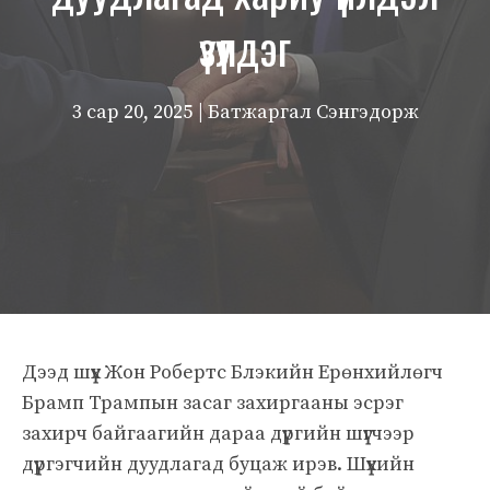
үзүүлдэг
3 сар 20, 2025
| Батжаргал Сэнгэдорж
Дээд шүүх Жон Робертс Блэкийн Ерөнхийлөгч
Брамп Трампын засаг захиргааны эсрэг
захирч байгаагийн дараа дүүргийн шүүгчээр
дүүргэгчийн дуудлагад буцаж ирэв. Шүүхийн