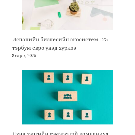
Испанийн бизнесийн экосистем 125
тэрбум евро үнэд хүрлээ
8 сар 7, 2026
Дунд зэргийн хэмжээтэй компаниуд