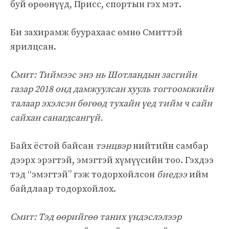
буй өрөөнүүд, Присс, спортын гэх мэт.
Би захирамж буурахаас өмнө Смиттэй
ярилцсан.
Смит: Тиймээс энэ нь Шотландын засгийн
газар 2018 онд дамжуулсан хууль тогтоомжийн
талаар эхэлсэн бөгөөд тухайн үед тийм ч сайн
сайхан санагдсангүй.
Байх ёстой байсан
тэнцвэр
нийтийн самбар
дээрх эрэгтэй, эмэгтэй хүмүүсийн тоо. Гэхдээ
тэд “эмэгтэй” гэж тодорхойлсон
биедээ
ийм
байдлаар тодорхойлох.
Смит: Тэд өөрийгөө таних үндэслэлээр