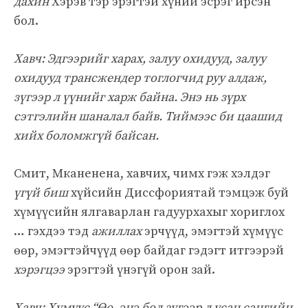
дахин
Хэрэв тэр эрэгтэй хүний ​​эсрэг ирсэн
бол.
Хавч: Эдгээрийг харах, залуу охидууд, залуу
охидууд трансжендер тоглогчид руу алдаж,
зүгээр л үүнийг харж байна. Энэ нь зүрх
сэтгэлийн шаналал байв. Тиймээс би цаашид
хийх боломжгүй байсан.
Смит, Мканенена, хавчих, чимх гэж хэлдэг
үгүй биш
хүйсийн Диссфориятай тэмцэж буй
хүмүүсийн ялгаварлан гадуурхахыг хориглох
… гэхдээ тэд
ажиллах
эрчүүд, эмэгтэй хүмүүс
өөр, эмэгтэйчүүд өөр байдаг гэдэгт итгээрэй
хэрэгцээ
эрэгтэй үнэгүй орон зай.
Хавч: Хүмүүс “Өө, энэ бол зүгээр л усан сангийн