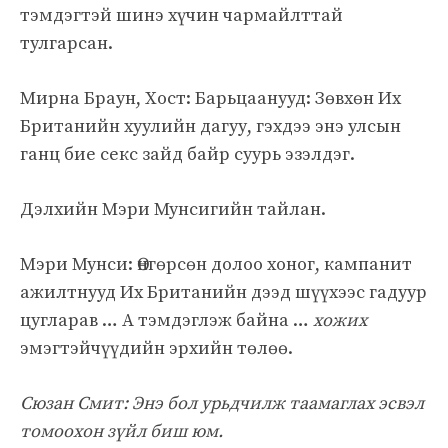
тэмдэгтэй шинэ хүчин чармайлттай
тулгарсан.
Мирна Браун, Хост: Барьцаанууд: Зөвхөн Их
Британийн хуулийн дагуу, гэхдээ энэ улсын
ганц бие секс зайд байр суурь эзэлдэг.
Дэлхийн Мэри Мунсигийн тайлан.
Мэри Мунси: Өнгөрсөн долоо хоног, кампанит
ажилтнууд Их Британийн дээд шүүхээс гадуур
цугларав … А тэмдэглэж байна …
хожих
эмэгтэйчүүдийн эрхийн төлөө.
Сюзан Смит: Энэ бол урьдчилж таамаглах эсвэл
томоохон зүйл биш юм.