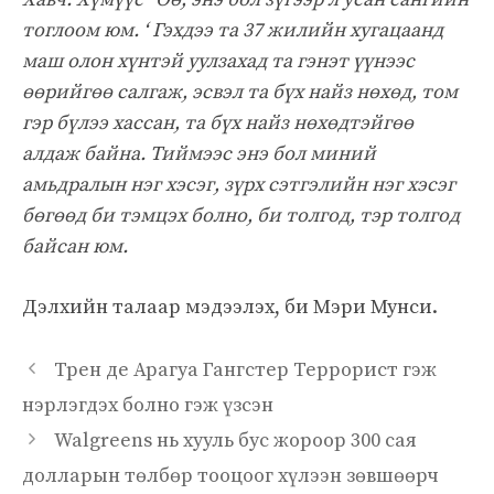
тоглоом юм. ‘ Гэхдээ та 37 жилийн хугацаанд
маш олон хүнтэй уулзахад та гэнэт үүнээс
өөрийгөө салгаж, эсвэл та бүх найз нөхөд, том
гэр бүлээ хассан, та бүх найз нөхөдтэйгөө
алдаж байна. Тиймээс энэ бол миний
амьдралын нэг хэсэг, зүрх сэтгэлийн нэг хэсэг
бөгөөд би тэмцэх болно, би толгод, тэр толгод
байсан юм.
Дэлхийн талаар мэдээлэх, би Мэри Мунси.
Трен де Арагуа Гангстер Террорист гэж
нэрлэгдэх болно гэж үзсэн
Walgreens нь хууль бус жороор 300 сая
долларын төлбөр тооцоог хүлээн зөвшөөрч