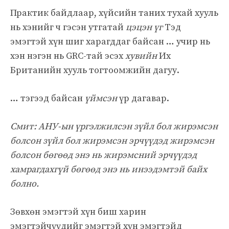
Практик байдлаар, хүйсийн таних тухай хууль
нь хэнийг ч гэсэн утгатай
цэцэн үг
Тэд
эмэгтэй хүн шиг харагддаг байсан … учир нь
хэн нэгэн нь GRC-тай эсэх
хувийн
Их
Британийн хууль тогтоомжийн дагуу.
… тэгээд байсан
үймсэн
үр дагавар.
Смит: АНУ-ын үргэлжилсэн зүйл бол жирэмсэн
болсон зүйл бол жирэмсэн эрчүүдэд жирэмсэн
болсон бөгөөд энэ нь жирэмсний эрчүүдэд
хамрагдахгүй бөгөөд энэ нь инээдэмтэй байх
болно.
Зөвхөн эмэгтэй хүн биш харин
эмэгтэйчүүдийг эмэгтэй хүн эмэгтэйд