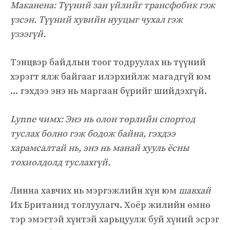
Маканена: Түүний зан үйлийг трансфобик гэж
үзсэн. Түүний хувийн нууцыг чухал гэж
үзээгүй.
Тэнцвэр байдлын тоог тодруулах нь түүний
хэрэгт ялж байгааг илэрхийлж магадгүй юм
… гэхдээ энэ нь маргаан бүрийг шийдэхгүй.
Lynne чимх: Энэ нь олон төрлийн спортод
туслах болно гэж бодож байна, гэхдээ
харамсалтай нь, энэ нь манай хууль ёсны
тохиолдолд туслахгүй.
Линна хавчих нь мэргэжлийн хүн юм
шавхай
Их Британид тоглуулагч. Хоёр жилийн өмнө
тэр эмэгтэй хүнтэй харьцуулж буй хүний ​​эсрэг