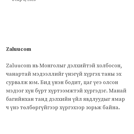
Zaluucom
Zaluucom нь Монголыг дэлхийтэй холбосон,
чанартай мэдээллийг үнэгүй хүргэх таны эх
сурвалж юм. Бид үнэн бодит, цаг үеэ олсон
мэдээг хүн бүрт хүртээмжтэй хүргэдэг. Манай
багийнхан танд дэлхийн үйл явдлуудыг ямар
ч үнэ төлбөргүйгээр хүргэхээр зорьж байна.