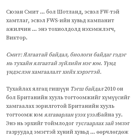
Сюзан Смит … бол Шотланд, эсвэл FW-тэй
хамтлаг, эсвэл FWS-ийн хувьд кампанит
ажилчин … энэ тохиолдолд нэхэмжлэгч,
Виктор.
Смит: Ялгаатай байдал, биологи байдаг гэдэг
нь тухайн ялгаатай зүйлийн нэг юм. Үүнд
үндэслэн хамгаалалт хийх хэрэгтэй.
Тухайлах ялгац гишүүн
Тэгш байдал
2010 он
бол Британийн хууль тогтоомжийг хүмүүсийг
хамгаалах зорилготой Британийн хууль
тогтоомж юм
ялгаварлан үзэх үзэл
Байна уу.
Энэ нь эрхийг тоймлодог
тусгаарлах зай
эмзэг
газруудад эмэгтэй хүний ​​хувьд … өөрчлөгдөж