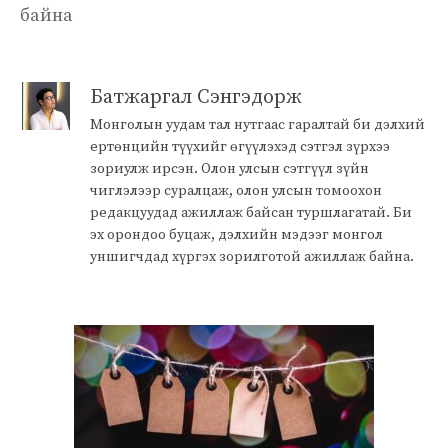
байна
Батжаргал Сэнгэдорж
Монголын уудам тал нутгаас гаралтай би дэлхий
ертөнцийн түүхийг өгүүлэхэд сэтгэл зүрхээ
зориулж ирсэн. Олон улсын сэтгүүл зүйн
чиглэлээр суралцаж, олон улсын томоохон
редакцуудад ажиллаж байсан туршлагатай. Би
эх орондоо буцаж, дэлхийн мэдээг монгол
уншигчдад хүргэх зорилготой ажиллаж байна.