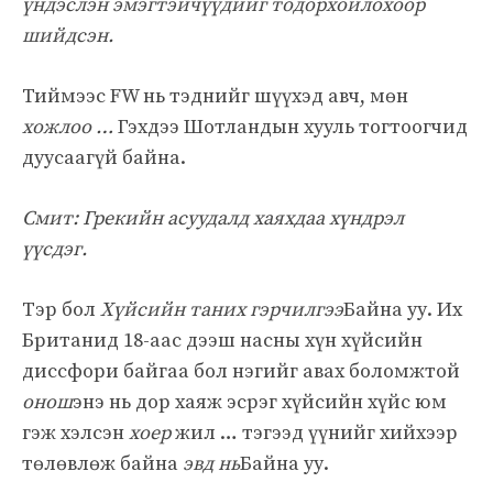
үндэслэн эмэгтэйчүүдийг тодорхойлохоор
шийдсэн.
Тиймээс FW нь тэднийг шүүхэд авч, мөн
хожлоо …
Гэхдээ Шотландын хууль тогтоогчид
дуусаагүй байна.
Смит: Грекийн асуудалд хаяхдаа хүндрэл
үүсдэг.
Тэр бол
Хүйсийн таних гэрчилгээ
Байна уу. Их
Британид 18-аас дээш насны хүн хүйсийн
диссфори байгаа бол нэгийг авах боломжтой
онош
энэ нь дор хаяж эсрэг хүйсийн хүйс юм
гэж хэлсэн
хоер
жил … тэгээд үүнийг хийхээр
төлөвлөж байна
эвд нь
Байна уу.