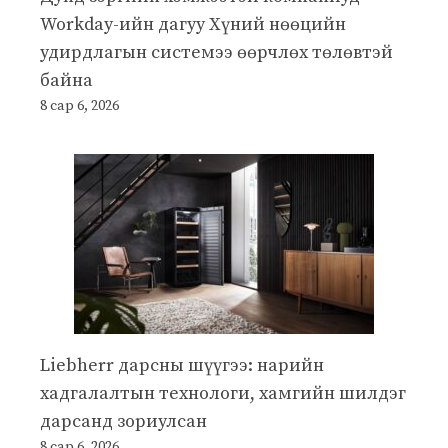
Workday-ийн дагуу Хүний нөөцийн
удирдлагын системээ өөрчлөх төлөвтэй
байна
8 сар 6, 2026
Liebherr дарсны шүүгээ: нарийн
хадгалалтын технологи, хамгийн шилдэг
дарсанд зориулсан
8 сар 6, 2026