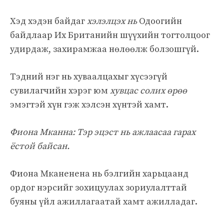
Хэд хэдэн байдаг
хэлэлцэх нь
Одоогийн
байдлаар Их Британийн шүүхийн тогтолцоог
удирдаж, захирамжаа нөлөөлж болзошгүй.
Тэдний нэг нь хуваалцахыг хүсээгүй
сувилагчийн хэрэг юм
хувцас солих өрөө
эмэгтэй хүн гэж хэлсэн хүнтэй хамт.
Фиона Мканна: Тэр эцэст нь ажлаасаа гарах
ёстой байсан.
Фиона Мканенена нь бэлгийн харьцаанд
ордог нэрсийг зохицуулах зориулалттай
буяны үйл ажиллагаатай хамт ажилладаг.