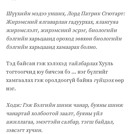
Шүүхийн мэдээ унших, Лорд Патрик Стютарт:
Жирэмсний ялгаварлан гадуурхах, ялангуяа
жирэмслэлт, жирэмсний эсрэг, биологийн
бэлгийн харьцаанд ороход зөвхөн биологийн
бэлгийн харьцаанд хамаарах болно.
Тэд байсан гэж хэлэхэд
тайлбарлах
Хууль
тогтоогчид юу бичсэн бэ … нэг бүлгийг
хамгаалах гэж оролдоогүй байна
гүйцээх
өөр
нэг.
Ходж: Гэж Бэлгийн шинж чанар, буяны шинж
чанартай холбоотой заалт, буяны үйл
ажиллагаа, эмэгтэйн салбар, тэгш байдал,
зэвсэгт хүчин.