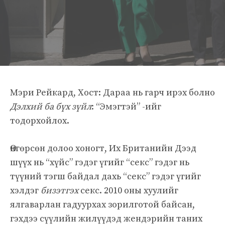
Мэри Рейкард, Хост: Дараа нь гарч ирэх болно
Дэлхий ба бүх зүйл
: “Эмэгтэй” -ийг
тодорхойлох.
Өнгөрсөн долоо хоногт, Их Британийн Дээд
шүүх нь “хүйс” гэдэг үгийг “секс” гэдэг нь
түүний тэгш байдал дахь “секс” гэдэг үгийг
хэлдэг
бизэтгэх
секс. 2010 оны хуулийг
ялгаварлан гадуурхах зорилготой байсан,
гэхдээ сүүлийн жилүүдэд жендэрийн таних