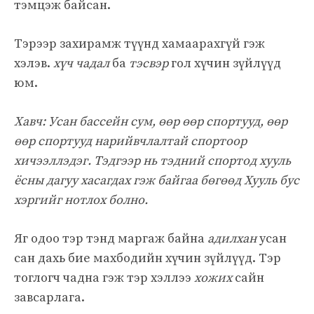
тэмцэж байсан.
Тэрээр захирамж түүнд хамаарахгүй гэж
хэлэв.
хүч чадал
ба
тэсвэр
гол хүчин зүйлүүд
юм.
Хавч: Усан бассейн сум, өөр өөр спортууд, өөр
өөр спортууд нарийвчлалтай спортоор
хичээллэдэг. Тэдгээр нь тэдний спортод хууль
ёсны дагуу хасагдах гэж байгаа бөгөөд Хууль бус
хэргийг нотлох болно.
Яг одоо тэр тэнд маргаж байна
адилхан
усан
сан дахь бие махбодийн хүчин зүйлүүд. Тэр
тоглогч чадна гэж тэр хэллээ
хожих
сайн
завсарлага.