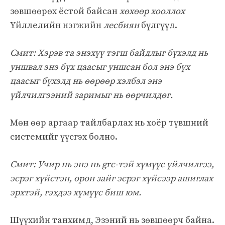
зөвшөөрөх ёстой байсан
хөхөөр хооллох
Үйллелийн нэгжийн
лесбиян
бүлгүүд.
Смит: Хэрэв та энэхүү тэгш байдлыг бүхэлд нь
уншвал энэ бүх цаасыг уншсан бол энэ бүх
цаасыг бүхэлд нь өөрөөр хэлбэл энэ
үйлчилгээний заримыг нь өөрчилдөг.
Мөн өөр аргаар тайлбарлах нь хоёр түвшний
системийг үүсгэх болно.
Смит: Учир нь энэ нь grc-тэй хүмүүс үйлчилгээ,
эсрэг хүйстэн, орон зайг эсрэг хүйсээр ашиглах
эрхтэй, гэхдээ хүмүүс биш юм.
Шүүхийн танхимд, Эзэний нь зөвшөөрч байна.