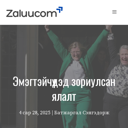
Skip
to
Menu
content
Эмэгтэйчүүдэд зориулсан
ялалт
4 сар 28, 2025
| Батжаргал Сэнгэдорж