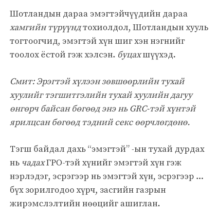
Шотландын дараа эмэгтэйчүүдийн дараа
хамгийн түрүүнд
тохиолдол, Шотландын хууль
тогтоогчид, эмэгтэй хүн шиг хэн нэгнийг
тоолох ёстой гэж хэлсэн.
буцах
шүүхэд.
Смит: Эрэгтэй хүлээн зөвшөөрлийн тухай
хуулийг тэгшитгэлийн тухай хуулийн дагуу
өнгөрч байсан бөгөөд энэ нь GRC-тэй хүнтэй
ярилцсан бөгөөд тэдний секс өөрчлөгдөнө.
Тэгш байдал дахь “эмэгтэй” -ын тухай дурдах
нь
чадах
ГРО-тэй хүнийг эмэгтэй хүн гэж
нэрлэдэг, эсрэгээр нь эмэгтэй хүн, эсрэгээр …
бүх зорилгодоо хүрч, засгийн газрын
жирэмслэлтийн нөөцийг ашиглан.