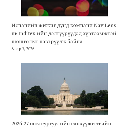
Испанийн жижиг дунд компани NaviLens
нь Inditex-ийн дэлгүүрүүдэд хүртээмжтэй
шошголыг нэвтрүүлж байна
8 сар 7, 2026
2026-27 оны сургуулийн санхүүжилтийн