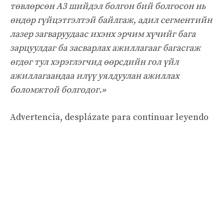
төвлөрсөн A3 шийдэл болгон бий болгосон нь
өндөр гүйцэтгэлтэй байлгаж, адил сегментийн
лазер загваруудаас ихэнх эрчим хүчийг бага
зарцуулдаг ба засварлах ажиллагааг багасгаж
өгдөг тул хэрэглэгчид өөрсдийн гол үйл
ажиллагаандаа илүү уялдуулан ажиллах
боломжтой болгодог.»
Advertencia, desplázate para continuar leyendo