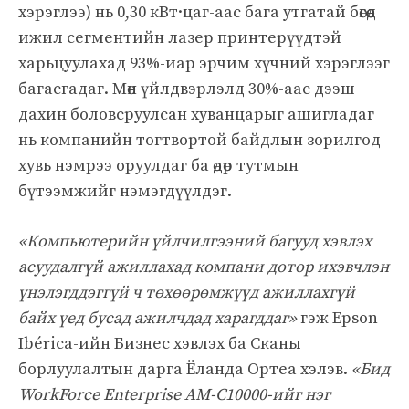
хэрэглээ) нь 0,30 кВт·цаг-аас бага утгатай бөгөөд
ижил сегментийн лазер принтерүүдтэй
харьцуулахад 93%-иар эрчим хүчний хэрэглээг
багасгадаг. Мөн үйлдвэрлэлд 30%-аас дээш
дахин боловсруулсан хуванцарыг ашигладаг
нь компанийн тогтвортой байдлын зорилгод
хувь нэмрээ оруулдаг ба өдөр тутмын
бүтээмжийг нэмэгдүүлдэг.
«Компьютерийн үйлчилгээний багууд хэвлэх
асуудалгүй ажиллахад компани дотор ихэвчлэн
үнэлэгддэггүй ч төхөөрөмжүүд ажиллахгүй
байх үед бусад ажилчдад харагддаг»
гэж Epson
Ibérica-ийн Бизнес хэвлэх ба Сканы
борлуулалтын дарга Ёланда Ортеа хэлэв.
«Бид
WorkForce Enterprise AM-C10000-ийг нэг