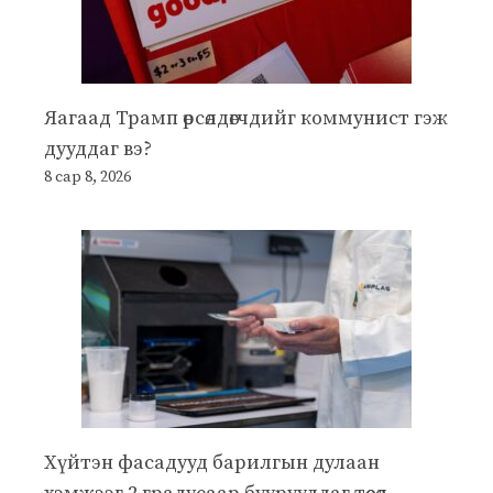
Яагаад Трамп өрсөлдөгчдийг коммунист гэж
дууддаг вэ?
8 сар 8, 2026
Хүйтэн фасадууд барилгын дулаан