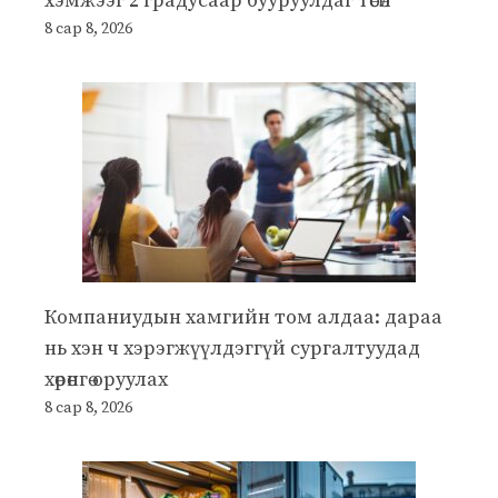
хэмжээг 2 градусаар бууруулдаг төсөл
8 сар 8, 2026
Компаниудын хамгийн том алдаа: дараа
нь хэн ч хэрэгжүүлдэггүй сургалтуудад
хөрөнгө оруулах
8 сар 8, 2026