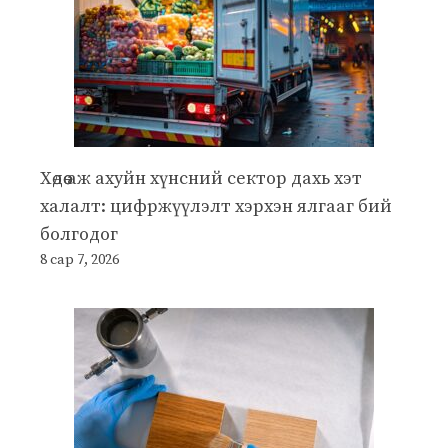
Хөдөө аж ахуйн хүнсний сектор дахь хэт
халалт: цифржүүлэлт хэрхэн ялгааг бий
болгодог
8 сар 7, 2026