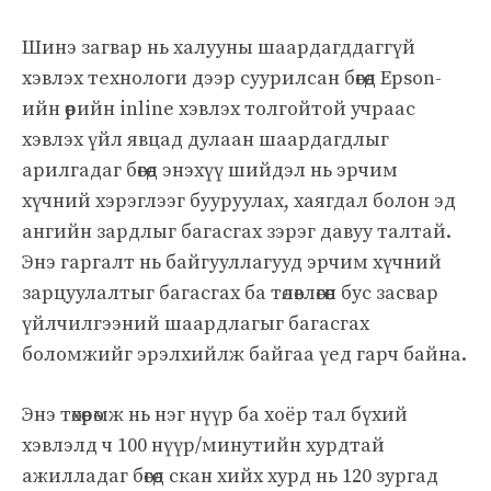
Шинэ загвар нь халууны шаардагддаггүй
хэвлэх технологи дээр суурилсан бөгөөд Epson-
ийн өөрийн inline хэвлэх толгойтой учраас
хэвлэх үйл явцад дулаан шаардагдлыг
арилгадаг бөгөөд энэхүү шийдэл нь эрчим
хүчний хэрэглээг бууруулах, хаягдал болон эд
ангийн зардлыг багасгах зэрэг давуу талтай.
Энэ гаргалт нь байгууллагууд эрчим хүчний
зарцуулалтыг багасгах ба төлөвлөгөөн бус засвар
үйлчилгээний шаардлагыг багасгах
боломжийг эрэлхийлж байгаа үед гарч байна.
Энэ төхөөрөмж нь нэг нүүр ба хоёр тал бүхий
хэвлэлд ч 100 нүүр/минутийн хурдтай
ажилладаг бөгөөд скан хийх хурд нь 120 зургад