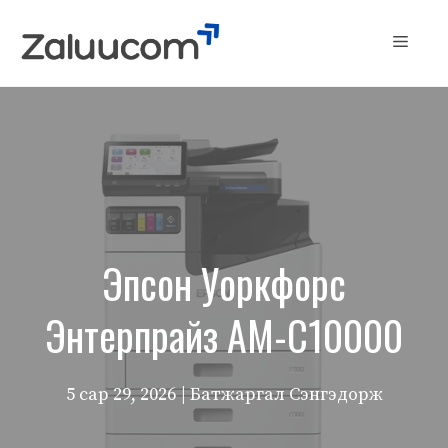
Skip
to
Menu
content
Эпсон Уоркфорс
Энтерпрайз AM-C10000
5 сар 29, 2026
| Батжаргал Сэнгэдорж