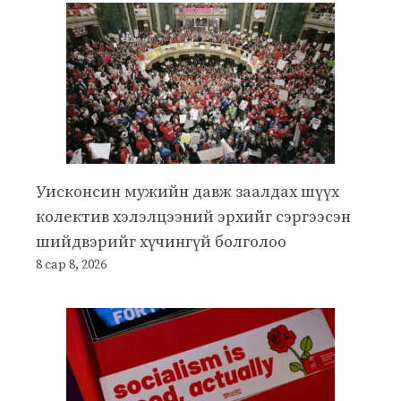
Уисконсин мужийн давж заалдах шүүх
колектив хэлэлцээний эрхийг сэргээсэн
шийдвэрийг хүчингүй болголоо
8 сар 8, 2026