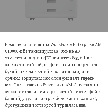
Epson компани шинэ WorkForce Enterprise AM-
C10000-ийг танилцууллаа. Энэ нь A3
хэмжээтэй өнгөт инкJET принтер бөгөөд inline
хэвлэх толгойтой, оффисын өндөр шаардлага
бүхий, их хэмжээний хэвлэлт шаарддаг
орчинд зориулагдсан олон үйлдэлт төхөөрөмж
юм. Энэ загвар нь Epson-ийн AM-C цувралын
хүрээг өргөтгөж, ижил хэрэглэгчийн интерфейс
ба шийдлүүдэд нэвтрэх боломжийг хангаж,
бүх түвшинд тогтвортой туршлага өгдөг.