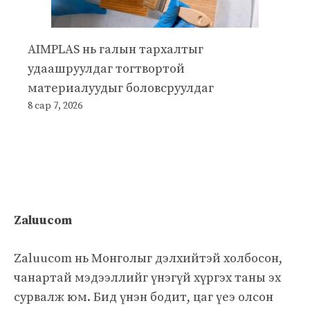
AIMPLAS нь галын тархалтыг
удаашруулдаг тогтвортой
материалуудыг боловсруулдаг
8 сар 7, 2026
Zaluucom
Zaluucom нь Монголыг дэлхийтэй холбосон,
чанартай мэдээллийг үнэгүй хүргэх таны эх
сурвалж юм. Бид үнэн бодит, цаг үеэ олсон