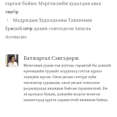
гаргаж байна: Мэргэжлийн худалдан авах
хөтөлбөр
Мадридын Худалдааны Танхимын
Ерөнхийлөгчөөр дахин сонгогдсон Анхель
Асеньсио
Батжаргал Сэнгэдорж
Монголын уудам тал нутгаас гаралтай би дэлхий
ертөнцийн түүхийг өгүүлэхэд сэтгэл зүрхээ
зориулж ирсэн. Олон улсын сэтгүүл зүйн
чиглэлээр суралцаж, олон улсын томоохон
редакцуудад ажиллаж байсан туршлагатай. Би
эх орондоо буцаж, дэлхийн мэдээг монгол
уншигчдад хүргэх зорилготой ажиллаж байна.