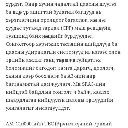
хүрдэг. Өндөр хүчин чадалтай цаасны шүүгээ
ба өндөр үр ашигтай будагны багцууд нь
хэрэглэгчийн оролцоог багасгаж, мөн нэг
хуудас тутамд зардал (CPP) маш өрсөлдөхүйц
түвшинд байх нөхцөлийг бүрдүүлдэг.
Сонголтоор хэрэгжих төгсгөлийн шийдлүүд ба
цаасны удирдлагын системүүд нь нэгээс олон
төрлийн ажлыг ганц төхөөрөмжөөс гүйцэтгэх
боломжийг олгодог: тамга дарагч, цоологч,
ханын дээр боох нэгж ба A3-ний өндөр
багтаамжтай дамжуулагч. Мөн SRA3-ийн
нийцтэй байдлын сонголт ч байж, хэвлэх
шаардлагад нийцүүлэн цаасны төрлүүдийн
уянгалагыг нэмэгдүүлдэг.
AM-C10000-ийн TEC (Эрчим хүчний ерөнхий