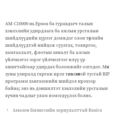
AM-C10000 нь Epson ба гуравдагч талын
хэвлэлийн удирдлага ба ажлын урсгалын
шийдлүүдийн хүрээг дэмждэг олон төрлийн
шийдлүүдтэй нийцэж суулгах, тохиргоо,
хамгаалалт, флотын хяналт ба алсын
үйлчилгээ зэрэг үйлчилгээг илүү үр
ашигтайгаар удирдах боломжийг олгодог. Мөн
зуны улиралд гаргаж ирэх төлөвлөгөөтэй тусгай RIP
программ хангамжийн шийдэл ирэхээр
байна; энэ нь дэвшилтэт хэвлэлийн урсгалын
хүчин чадлыг улам нэмэгдүүлэх болно.
Амазон Бизнесийн зориулалттай Basics