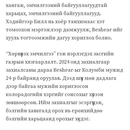
хангаж, эмчилгээний байгууллагуудтай
харьцах, эмчилгээний байгууллагууд.
Хэдийгээр Билл нь хоёр танхимаас хэт
томоохон мэргэжлээр дамжуулж, Beshear-ийг
хууль тогтоомжийн дагуу хориглох болно.
“Хөрвүүлэх эмчилгээ” гэж нэрлэгдэх засгийн
газрын хязгаарлалт. 2024 онд захиалгаар
захиалсаны дараа Beshear-ыг Колумби мужид
24-р байранд оруулав. Дээд шүүх мөн дадлага
дээр байгаа мужийн хориглосон
колорадогийн хэргийг сонсохыг хүлээн
зөвшөөрсөн. Ийм захиалгыг эсэргүүцэж,
бэлгийн хавьталд орох нь ерөнхийдөө
бэлгийн харьцаанд орохыг хүсдэг.