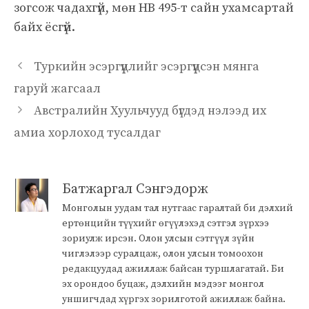
зогсож чадахгүй, мөн HB 495-т сайн ухамсартай
байх ёсгүй.
Туркийн эсэргүүцлийг эсэргүүцсэн мянга
гаруй жагсаал
Австралийн Хуульчууд бүгдэд нэлээд их
амиа хорлоход тусалдаг
Батжаргал Сэнгэдорж
Монголын уудам тал нутгаас гаралтай би дэлхий
ертөнцийн түүхийг өгүүлэхэд сэтгэл зүрхээ
зориулж ирсэн. Олон улсын сэтгүүл зүйн
чиглэлээр суралцаж, олон улсын томоохон
редакцуудад ажиллаж байсан туршлагатай. Би
эх орондоо буцаж, дэлхийн мэдээг монгол
уншигчдад хүргэх зорилготой ажиллаж байна.