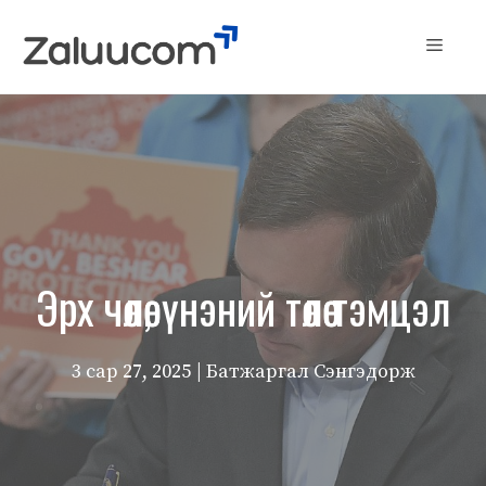
Skip
to
Menu
content
Эрх чөлөө, үнэний төлөө тэмцэл
3 сар 27, 2025
| Батжаргал Сэнгэдорж