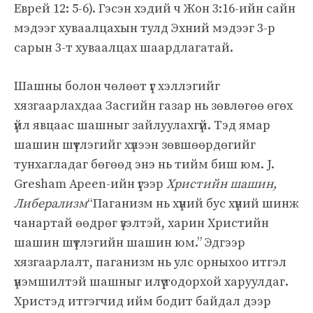
Еврей 12: 5-6). Гэсэн хэдий ч Жон 3:16-ийн сайн
мэдээг хуваалцахын тулд Эхний мэдээг 3-р
сарын 3-т хуваалцах шаардлагатай.
Шашны болон чөлөөт үг хэллэгийг
хязгаарлахдаа Засгийн газар нь зөвлөгөө өгөх
үйл явцаас шашныг зайлуулахгүй. Тэд ямар
шашин шүтлэгийг хүлээн зөвшөөрдөгийг
тунхагладаг бөгөөд энэ нь тийм биш юм. J.
Gresham Apeen-ийн үгээр
Христийн шашин,
Либерализм
“Паганизм нь хүний ​​бус хүний ​​шинж
чанартай өөдрөг үзэлтэй, харин Христийн
шашин шүтлэгийн шашин юм.” Эдгээр
хязгаарлалт, паганизм нь улс орныхоо итгэл
үнэмшилтэй шашныг илүү тодорхой харуулдаг.
Христэд итгэгчид ийм бодит байдал дээр