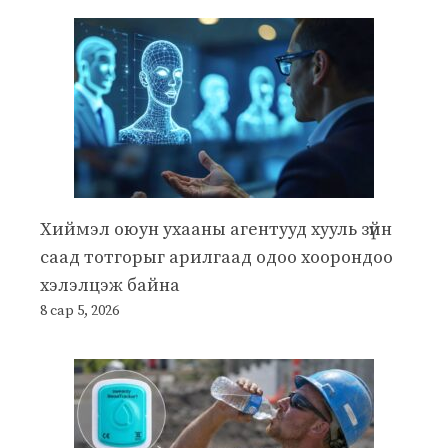
Хиймэл оюун ухааны агентууд хууль зүйн
саад тотгорыг арилгаад одоо хоорондоо
хэлэлцэж байна
8 сар 5, 2026