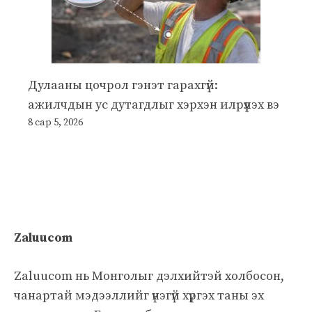
Дулааны цочрол гэнэт гарахгүй:
ажилчдын ус дутагдлыг хэрхэн илрүүлэх вэ
8 сар 5, 2026
Zaluucom
Zaluucom нь Монголыг дэлхийтэй холбосон,
чанартай мэдээллийг үнэгүй хүргэх таны эх