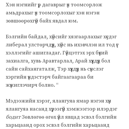
Хэн нэгнийг үр дагаврыг үл тоомсорлож
амьдрахыг үл тоомсорлохыг хэн нэгэн
зөвшөөрөхгүй байх явдал юм.
Бэлгийн байдал, хүйсийг хязгаарлахыг хүсдэг
либерал улстөрчдүүд, хүйс нь ихэвчлэн ил тод үг
хэллэгийг ашигладаг. Гүйцэтгэх эрх бүхий
захиалга, хувь Аравтарлал, Арай хүүхдүүд бол
сайн сайхангаталж, Тэр хүүхдүүд нь сүнслэг
хэргийн үндэстэрч байгаагаараа би
жүжиглэчирч болно. “
Мэдээжийн хэрэг, ялангуяа ямар нэгэн хүн
ялангуяа насанд хүрээгүй хэмжээгээр илэрдэг
бодит
Зөвлөгөө өгөх үйл явцад эсвэл бэлгийн
харьцаанд орох эсвэл бэлгийн харьцаанд