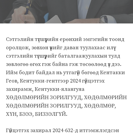
Сэтгэлийн түгшүүрийн ерөнхий эмгэгийн тоонд
оролцож, зөвхөн үүнийг даван туулахаас илүү
сэтгэлийн түгшүүрийг баталгаажуулахын тулд
зөвлөгөө өгөх гэж байна гэж төсөөлөөд үз дээ.
Ийм бодит байдал нь утгагүй бөгөөд Кентакки
Геов, Кентукки-гентгээр 2024 гүйцэтгэх
захирамж, Кентукки-ялангуяа
ХӨДӨЛМӨРИЙН ЗОРИЛГУУД, ХӨДӨЛМӨРИЙН
ХӨДӨЛМӨРИЙН ЗОРИЛГУУД, ХӨДӨЛМӨР,
ХҮН, БЭЭЭ, БИЗЭЭЛГҮЙ.
Гүйцэтгэх захирал 2024-632-д итгэмжлэгдсэн