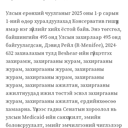
Улсын ерөнхий чуулганыг 2025 оны 1-р сарын
1-ний өдөр хуралдуулахад Консерватив гишүүд
ямар нэг зүйлийг хийх ёстой байв. Энэ төгсгөл,
байшингийн 495 онд Улсын захирлаар 495 онд
байгуулагдсан, Дэвид Рейл (R-Menifee), 2024-
632 захиалахын тулд Beshear-ийн гүйцэтгэх
захирамж, захиргааны журам, захиргааны
журам, захиргааны журам, захиргааны
журам, захиргааны журам, захиргааны
журам, захиргааны ажилтан, захиргааны
ажилтнуудад ижил төстэй эсвэл захиргааны
журам, захиргааны ажилтан, ердийнхөөсөө
хамаарна. Үүнээс гадна Сенатын хороолол нь
улсын Medicaid-ийн санхүүжилт, эмийн
боловсруулалт, эмийг эмчилгээний чиглэлээр