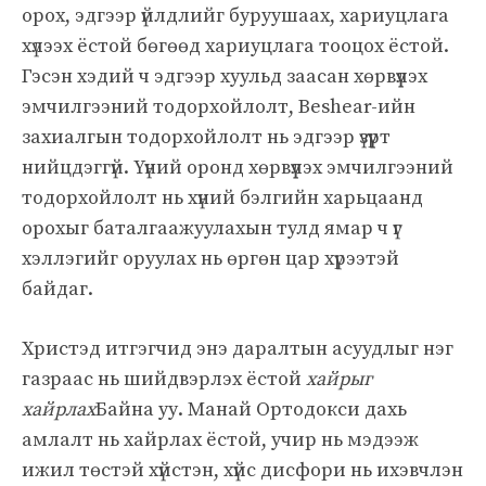
орох, эдгээр үйлдлийг буруушаах, хариуцлага
хүлээх ёстой бөгөөд хариуцлага тооцох ёстой.
Гэсэн хэдий ч эдгээр хуульд заасан хөрвүүлэх
эмчилгээний тодорхойлолт, Beshear-ийн
захиалгын тодорхойлолт нь эдгээр үзүүрт
нийцдэггүй. Үүний оронд хөрвүүлэх эмчилгээний
тодорхойлолт нь хүний ​​бэлгийн харьцаанд
орохыг баталгаажуулахын тулд ямар ч үг
хэллэгийг оруулах нь өргөн цар хүрээтэй
байдаг.
Христэд итгэгчид энэ даралтын асуудлыг нэг
газраас нь шийдвэрлэх ёстой
хайрыг
хайрлах
Байна уу. Манай Ортодокси дахь
амлалт нь хайрлах ёстой, учир нь мэдээж
ижил төстэй хүйстэн, хүйс дисфори нь ихэвчлэн