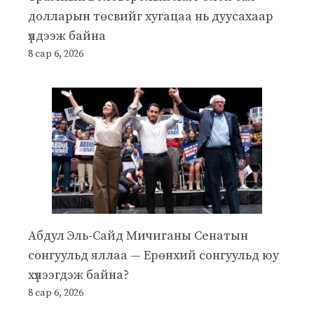
долларын төсвийг хугацаа нь дуусахаар
үлдээж байна
8 сар 6, 2026
Абдул Эль-Сайд Мичиганы Сенатын
сонгуульд яллаа — Ерөнхий сонгуульд юу
хүлээгдэж байна?
8 сар 6, 2026