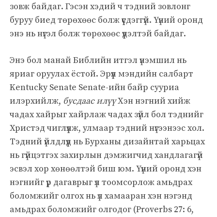
зовж байдаг. Гэсэн хэдий ч тэдний зовлонг
буруу биед төрөхөөс болж үүсдэггүй. Үүний оронд
энэ нь нүгэл болж төрөхөөс үүдэлтэй байдаг.
Энэ бол манай Библийн итгэл үнэмшил нь
яриаг оруулах ёстой. Эрүүл мэндийн салбарт
Kentucky Senate Senate-ийн байр сууриа
илэрхийлж,
бусдаас илүү
Хэн нэгний хийж
чадах хайрыг хайрлаж чадах зүйл бол тэднийг
Христэд чиглүүлж, улмаар тэдний нүгээнээс хол.
Тэдний үйлдлүүд нь Бурханы дизайнтай харьцах
нь гүйцэтгэх захирлын дэмжигчид хандлагагүй
эсвэл хор хөнөөлтэй биш юм. Үүний оронд хэн
нэгнийг үр дагаврыг үл тоомсорлож амьдрах
боломжийг олгох нь үл хамааран хэн нэгэнд
амьдрах боломжийг олгодог (Proverbs 27: 6,