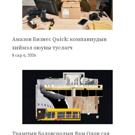
Амазон Бизнес Quick: компаниудын
хиймэл оюуны туслагч
8 сар 6, 2026
Трампын Боловсролын Яам Олон сая