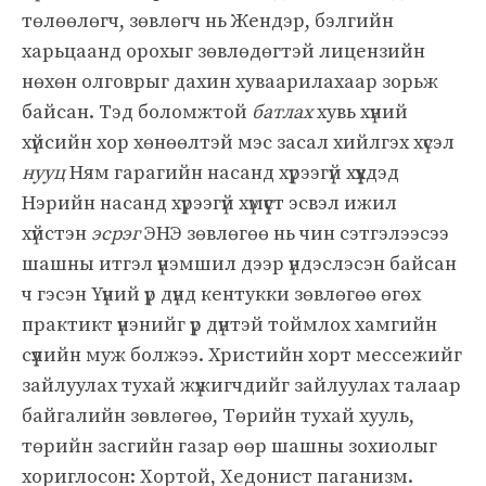
төлөөлөгч, зөвлөгч нь Жендэр, бэлгийн
харьцаанд орохыг зөвлөдөгтэй лицензийн
нөхөн олговрыг дахин хуваарилахаар зорьж
байсан. Тэд боломжтой
батлах
хувь хүний ​​
хүйсийн хор хөнөөлтэй мэс засал хийлгэх хүсэл
нууц
Ням гарагийн насанд хүрээгүй хүүхдэд
Нэрийн насанд хүрээгүй хүмүүст эсвэл ижил
хүйстэн
эсрэг
ЭНЭ зөвлөгөө нь чин сэтгэлээсээ
шашны итгэл үнэмшил дээр үндэслэсэн байсан
ч гэсэн Үүний үр дүнд кентукки зөвлөгөө өгөх
практикт үнэнийг үр дүнтэй тоймлох хамгийн
сүүлийн муж болжээ. Христийн хорт мессежийг
зайлуулах тухай жүжигчдийг зайлуулах талаар
байгалийн зөвлөгөө, Төрийн тухай хууль,
төрийн засгийн газар өөр шашны зохиолыг
хориглосон: Хортой, Хедонист паганизм.