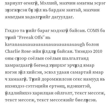
хариулт өгөхгүй, Мэлхий, махчин амьтны эсрэг
зүлэгжүүлсэн бүх зүйл нь бардам зантай, махчин
амьтдын хөдөлгүүрийг дагуулдаг.
Гэхдээ та үүнийг бараг мэдэхгүй байсан. COMS ба
түүний “Freeak Offs” нь
kavanauauauauauauauauauauauaugh болон
Charlie Rose-ийн үйлдлүүд байсан. Үнэндээ 2010
оны сүүлээр соёлын соёлын шалгалтанд
хамрагдаагүй бөгөөд хүчирхэг эрчүүдэд ямар
нэгэн зүйл хийсэн, эсвэл удаан самартай ямар
ч хамаагүй. Түүний доромжилсон секс намууд нь
ихэнхдээ сэтгэцийн ертөнц, идэвхитэй,
үйлдлийнхээ харилцан ойлголт, текст мессеж,
текст мессеж, текст мессежийг биелүүлсэн.