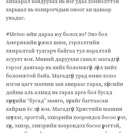
анхаарал хандуулах нь нэг удаа хэмнэлттэй
харьцах нь хохирогчдын оноог ан цаваар
унадаг.
#Metoo-ийн дараа юу болох вэ? Энэ бол
Америкийн үржил шим, гэрлэлтийн
хямралтай тулгарч байгаа тул яаралтай
асуулт юм. Миний даруухан санал: магадгүй
гэрээг дангаар нь хийх боломжгүй зүйл хийх
боломжтой байх. Магадгүй урьд өмнө хэзээ
нэгэн цагт махчин зан авираас гарах, хүйсийн
дайны аль алинд нь гарах арга бол бусад
хүмүүсийн “бусад” мөнгө, хүчийг багтаасан
хайрын ёс зүй юм. Магадгүй Христийн шашин
шүтлэг, эрэгтэй, эхнэрийн хоорондох босоо үүрэг,
хүн, эхнэр, эхнэрийн хоорондох босоо үүрэгтэй,