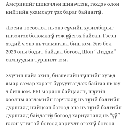
Америкийг шинэчлэн шинэчлэн, гэхдээ олон
нийтийн ухамсарт үүсэх бараг байдаггүй.
Люсид төсөөлөл нь энэ сүүлчийн хувилбарыг
инээлгэх боломжгүй гэж үгүйсгэх байсан. Гэсэн
хэдий ч энэ нь таамаглал биш юм. Энэ бол
2025 оны бодит байдал бөгөөд Шон “Дидди”
самнуудын туршилт юм.
Хуучин найз охин, бизнесийн түншийн хувьд
ямар самар хэрэгт буруутгагдаж байгаа нь юу
ч биш юм. FBI мөрдөн байцаалт, шүүхийн
хоолны дэглэмийн гэрчлэлүүд нь түүний бэлгийн
дуршилд нийцсэн бөгөөд энэ нь түүний бэлгийн
дуршилд байдаггүй бөгөөд хариултанд нь “үгүй”
гэсэн утгатай бөгөөд хариулт өгөхгүй бөгөөд