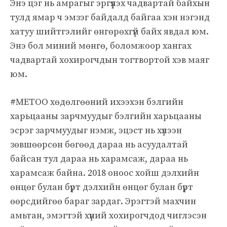
Энэ цэг нь амрагыг эргүүлэх чадвартай байхын
тулд ямар ч эмзэг байдалд байгаа хэн нэгэнд
хатуу шийтгэлийг өнгөрөхгүй байх явдал юм.
Энэ бол миний мөнгө, боломжоор хангах
чадвартай хохирогчдын тогтвортой хэв маяг
юм.
#METOO хөдөлгөөний ихээхэн бэлгийн
харьцааны зарчмуудыг бэлгийн харьцааны
эсрэг зарчмуудыг нэмж, эцэст нь хүлээн
зөвшөөрсөн бөгөөд дараа нь асуудалтай
байсан тул дараа нь харамсаж, дараа нь
харамсаж байна. 2018 оноос хойш дэлхийн
өнцөг булан бүрт дэлхийн өнцөг булан бүрт
өөрсдийгөө бараг зардаг. Эрэгтэй махчин
амьтан, эмэгтэй хүний ​​хохирогчдод чиглэсэн