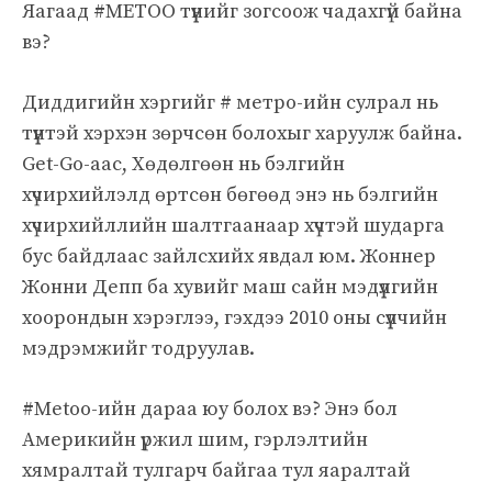
Яагаад #METOO түүнийг зогсоож чадахгүй байна
вэ?
Диддигийн хэргийг # метро-ийн сулрал нь
түүнтэй хэрхэн зөрчсөн болохыг харуулж байна.
Get-Go-аас, Хөдөлгөөн нь бэлгийн
хүчирхийлэлд өртсөн бөгөөд энэ нь бэлгийн
хүчирхийллийн шалтгаанаар хүчтэй шударга
бус байдлаас зайлсхийх явдал юм. Жоннер
Жонни Депп ба хувийг маш сайн мэдүүлгийн
хоорондын хэрэглээ, гэхдээ 2010 оны сүүлчийн
мэдрэмжийг тодруулав.
#Metoo-ийн дараа юу болох вэ? Энэ бол
Америкийн үржил шим, гэрлэлтийн
хямралтай тулгарч байгаа тул яаралтай