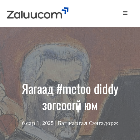
Skip
to
Menu
content
Яагаад #metoo diddy
зогсоогүй юм
6 сар 1, 2025
| Батжаргал Сэнгэдорж