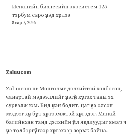
Испанийн бизнесийн экосистем 125
тэрбум евро үнэд хүрлээ
8 сар 7, 2026
Zaluucom
Zaluucom нь Монголыг дэлхийтэй холбосон,
чанартай мэдээллийг үнэгүй хүргэх таны эх
сурвалж юм. Бид үнэн бодит, цаг үеэ олсон
мэдээг хүн бүрт хүртээмжтэй хүргэдэг. Манай
багийнхан танд дэлхийн үйл явдлуудыг ямар ч
үнэ төлбөргүйгээр хүргэхээр зорьж байна.