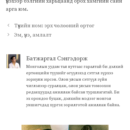
үнэхээр бэлгийн харьцаанд орох хамгийн сайн
арга юм.
Түүхийн ном: эрх чөлөөний өртөг
Эм, үнэ, амлалт
Батжаргал Сэнгэдорж
Монголын уудам тал нутгаас гаралтай би дэлхий
ертөнцийн түүхийг өгүүлэхэд сэтгэл зүрхээ
зориулж ирсэн. Олон улсын сэтгүүл зүйн
чиглэлээр суралцаж, олон улсын томоохон
редакцуудад ажиллаж байсан туршлагатай. Би
эх орондоо буцаж, дэлхийн мэдээг монгол
уншигчдад хүргэх зорилготой ажиллаж байна.