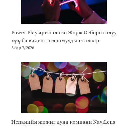
Power Play ярилцлага: Жорж Осборн залуу
хүмүүс ба видео тоглоомуудын талаар
8 сар 7, 2026
Испанийн жижиг дунд компани NaviLens