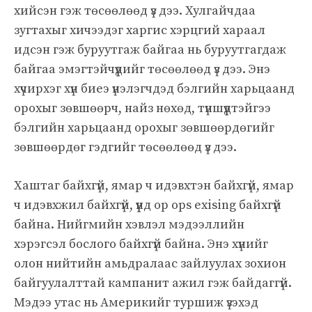
хийсэн гэж төсөөлөөд үз дээ. Хулгайчдаа
зугтахыг хичээдэг харгис хэрцгий хараал
идсэн гэж буруутгаж байгаа нь буруутгагдаж
байгаа эмэгтэйчүүдийг төсөөлөөд үз дээ. Энэ
хүчирхэг хүн биеэ үнэлэгчдэд бэлгийн харьцаанд
орохыг зөвшөөрч, найз нөхөд, түншүүдтэйгээ
бэлгийн харьцаанд орохыг зөвшөөрдөгийг
зөвшөөрдөг гэдгийг төсөөлөөд үз дээ.
Хаштаг байхгүй, ямар ч идэвхтэн байхгүй, ямар
ч идэвхжил байхгүй, үүнд op ops exising байхгүй
байна. Нийгмийн хэвлэл мэдээллийн
хэрэгсэл бослого байхгүй байна. Энэ хүнийг
олон нийтийн амьдралаас зайлуулах зохион
байгуулалттай кампанит ажил гэж байдаггүй.
Мэдээ утас нь Америкийг туршиж үзэхэд