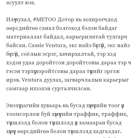
асуулт юм.
Илүү чухал, #METOO Дотор нь хохирогчдод
өөрсдийгөө санал болгоход бэлэн байдаг
материаллаг байдал, карьеризмтай тулгарч
байсан. Cassie Ventura, экс найз бүсгүй, экс найз
бүсгүй, соёлын эсрэг, хачирхалтай, тэр хэд
хэдэн удаа доройтсон доройтсоны дараа тэр ч
гэсэн тэрхүү доройтсоны дараа түүнийг эргэж
ирэв. Ventura дуулах, загварчлалын карьерыг
самгаар ихээхэн сурталчилсан.
Энэхүү цагийн хуваарь нь бусад хүмүүсийн тоог үл
тоомсорлож буй хүмүүсийн траффик, траффик,
түншлэлд болон түншлэлд үл хамааран бусад
хүмүүс өөрсдийгөө болон түншлэлд хадгалдаг.