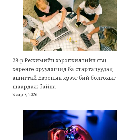
28-р Режимийн хэрэгжилтийн явц
хөрөнгө оруулагчид ба стартапуудад
ашигтай Европын хүрээг бий болгохыг
шаардаж байна
8 сар 7, 2026