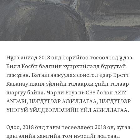
Нүдээ аниад 2018 онд өөрийгөө төсөөлөөд үз дээ.
Билл Косби бэлгийн хүчирхийлэлд буруутай
гэж үзсэн. Баталгаажуулах сонсгол дээр Бретт
Каванау ижил зүйлийн талаархи үгийн талаар
шаргуу байна. Чарли Роуз нь CBS болон AZIZ
ANDARI, НЭГДҮГЭЭР АЖИЛЛАГАА, НЭГДҮГЭЭР
ҮНЭГҮЙ ҮЙЛДВЭРЛЭЛИЙН ҮЙЛ АЖИЛЛАГАА.
Одоо, 2018 онд таны төсөөллөөр 2018 он, зугаа
цэнгэлийн хамгийн том нэрсийг жагсаал