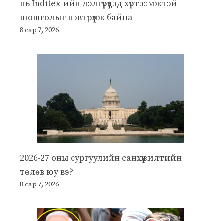
нь Inditex-ийн дэлгүүрүүдэд хүртээмжтэй
шошголыг нэвтрүүлж байна
8 сар 7, 2026
2026-27 оны сургуулийн санхүүжилтийн
төлөв юу вэ?
8 сар 7, 2026