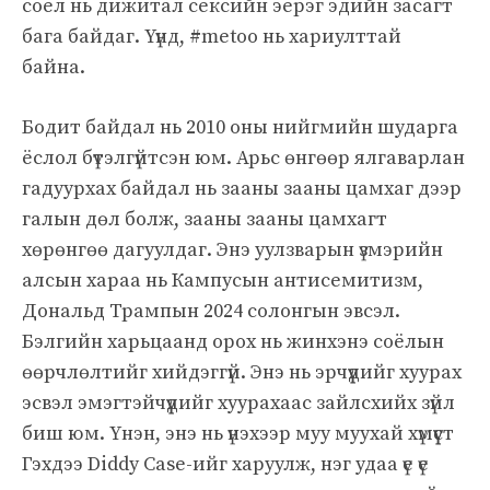
соёл нь дижитал сексийн эерэг эдийн засагт
бага байдаг. Үүнд, #metoo нь хариулттай
байна.
Бодит байдал нь 2010 оны нийгмийн шударга
ёслол бүтэлгүйтсэн юм. Арьс өнгөөр ​​ялгаварлан
гадуурхах байдал нь зааны зааны цамхаг дээр
галын дөл болж, зааны зааны цамхагт
хөрөнгөө дагуулдаг. Энэ уулзварын үзмэрийн
алсын хараа нь Кампусын антисемитизм,
Дональд Трампын 2024 солонгын эвсэл.
Бэлгийн харьцаанд орох нь жинхэнэ соёлын
өөрчлөлтийг хийдэггүй. Энэ нь эрчүүдийг хуурах
эсвэл эмэгтэйчүүдийг хуурахаас зайлсхийх зүйл
биш юм. Үнэн, энэ нь үнэхээр муу муухай хүмүүст
Гэхдээ Diddy Case-ийг харуулж, нэг удаа үе үе