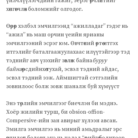
үйлчлүүлэгчдийн гажиг, эерэг өөрчлөлтийг
хөнгөвчлөх боломжийг олгодог.
Өөрөөр хэлбэл эмчилгээнд “ажилладаг” гэдэг нь
“ажил” нь маш орчин үеийн ярианы
эмчилгээний эсрэг юм. Өвчтөний өөртөө итгэх
итгэлийг баталгаажуулахаас илүүтэйгээр тэд
тэднийг авч үзэхийг зөвлөж байна
буруу
байна
өөрсдийнхөө тухай, эсвэл тэдний айдас,
эсвэл тэдний ээж. Аймшигтай сэтгэлийн
зовнилоос болж зовж шаналж буй хүмүүст
Энэ төрлийн эмчилгээг биечлэн би мэднэ.
Хоёр жилийн турш, би obsion-offion-
Compersive-ийн зан авирыг хүлээн авсан.
Эмилга эмчилгээ нь миний амьдралыг эрс
өөрчилсөн боловч энэ нь надад “өөрийгөө бодитоор