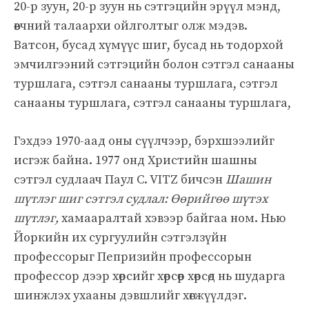
20-р зуун, 20-р зуун нь сэтгэцийн эрүүл мэнд,
өвчний талаархи ойлголтыг олж мэдэв.
Ватсон, бусад хүмүүс шиг, бусад нь тодорхой
эмчилгээний сэтгэцийн болон сэтгэл санааны
туршлага, сэтгэл санааны туршлага, сэтгэл
санааны туршлага, сэтгэл санааны туршлага,
Гэхдээ 1970-аад оны сүүлчээр, бэрхшээлийг
исгэж байна. 1977 онд Христийн шашны
сэтгэл судлаач Паул C. VITZ бичсэн
Шашин
шүтлэг шиг сэтгэл судлал: Өөрийгөө шүтэх
шүтлэг,
хамааралтай хэвээр байгаа ном. Нью
Йоркийн их сургуулийн сэтгэлзүйн
профессорыг Пепризийн профессорын
профессор дээр хөрсийг хөрсөөр хөрсөд нь шударга
шинжлэх ухааны дэвшлийг хөгжүүлдэг.