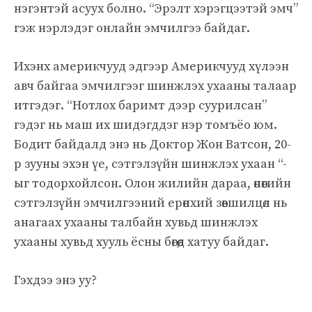
нэгэнтэй асуух болно. “Эрэлт хэрэгцээтэй эмч”
гэж нэрлэдэг онлайн эмчилгээ байдаг.
Ихэнх америкчууд эдгээр Америкчууд хүлээн
авч байгаа эмчилгээг шинжлэх ухааны талаар
итгэдэг. “Нотлох баримт дээр суурилсан”
гэдэг нь маш их шидэгддэг нэр томъёо юм.
Бодит байдалд энэ нь Доктор Жон Ватсон, 20-
р зууны эхэн үе, сэтгэлзүйн шинжлэх ухаан “-
ыг тодорхойлсон. Олон жилийн дараа, өнөөгийн
сэтгэлзүйн эмчилгээний ерөнхий зөвшилцөл нь
анагаах ухааны талбайн хувьд шинжлэх
ухааны хувьд хууль ёсны бөгөөд хатуу байдаг.
Гэхдээ энэ уу?