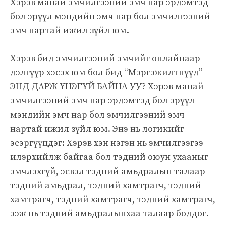
Хэрэв манай эмчилгээний эмч нар эрдэмтэд
бол эрүүл мэндийн эмч нар бол эмчилгээний
эмч нартай ижил зүйл юм.
Хэрэв бид эмчилгээний эмчийг онлайнаар
дэлгүүр хэсэх юм бол бид “Мэргэжилтнүүд”
ЭНД ДАРЖ ҮНЭГҮЙ БАЙНА УУ? Хэрэв манай
эмчилгээний эмч нар эрдэмтэд бол эрүүл
мэндийн эмч нар бол эмчилгээний эмч
нартай ижил зүйл юм. Энэ нь логикийг
эсэргүүцдэг: Хэрэв хэн нэгэн нь эмчилгээгээ
илэрхийлж байгаа бол тэдний оюун ухааныг
эмчлэхгүй, эсвэл тэдний амьдралын талаар
тэдний амьдрал, тэдний хамтрагч, тэдний
хамтрагч, тэдний хамтрагч, тэдний хамтрагч,
ээж нь тэдний амьдралынхаа талаар боддог.