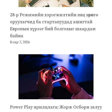
28-р Режимийн хэрэгжилтийн явц хөрөнгө
оруулагчид ба стартапуудад ашигтай
Европын хүрээг бий болгохыг шаардаж
байна
8 сар 7, 2026
Power Play ярилцлага: Жорж Осборн залуу