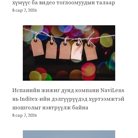
хүмүүс ба видео тоглоомуудын талаар
8 сар 7, 2026
Испанийн жижиг дунд компани NaviLens
нь Inditex-ийн дэлгүүрүүдэд хүртээмжтэй
шошголыг нэвтрүүлж байна
8 сар 7, 2026