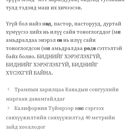
тулд тэдэнд маш их хичээсэн.
Үгүй бол найз нөхөд, пастор, пасторууд, дуртай
хүмүүсээ хийх нь илүү сайн тоноглогддог (мөн
амьдралдаа энэрэл өгөх нь илүү сайн
тоноглогдсон (мөн амьдралдаа өрөвдөх сэтгэлтэй
байх болно. БИДНИЙГ ХЭРЭГЛЭХГҮЙ,
БИДНИЙГ ХЭРЭГЛЭХГҮЙ, БИДНИЙГ
ХҮСЭХГҮЙ БАЙНА.
Трампын харилцаа Канадын сонгуулийн
маргаан давамгайлдаг
Калифорния Түймрээр нөхөн сэргээх
санхүүжилтийн санхүүжилтэд 40 метрийн
зайд хооллодог