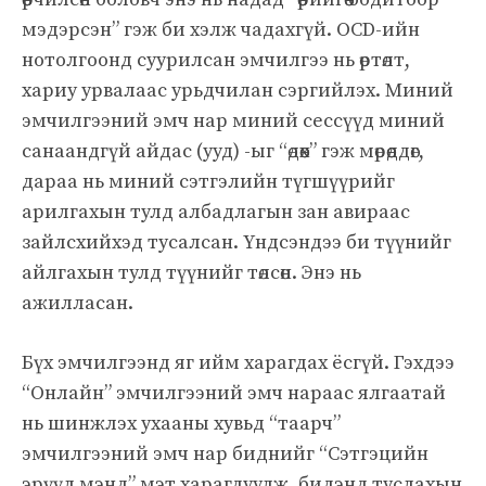
мэдэрсэн” гэж би хэлж чадахгүй. OCD-ийн
нотолгоонд суурилсан эмчилгээ нь өртөлт,
хариу урвалаас урьдчилан сэргийлэх. Миний
эмчилгээний эмч нар миний сессүүд миний
санаандгүй айдас (ууд) -ыг “өдөөх” гэж мөрөөддөг,
дараа нь миний сэтгэлийн түгшүүрийг
арилгахын тулд албадлагын зан авираас
зайлсхийхэд тусалсан. Үндсэндээ би түүнийг
айлгахын тулд түүнийг төлсөн. Энэ нь
ажилласан.
Бүх эмчилгээнд яг ийм харагдах ёсгүй. Гэхдээ
“Онлайн” эмчилгээний эмч нараас ялгаатай
нь шинжлэх ухааны хувьд “таарч”
эмчилгээний эмч нар биднийг “Сэтгэцийн
эрүүл мэнд” мэт харагдуулж, бидэнд туслахын