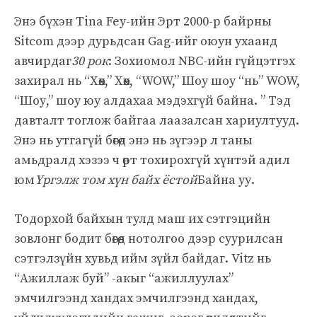
Энэ бүхэн Tina Fey-ийн Эрт 2000-р байрны
Sitcom дээр дурьдсан Gag-ийг оюун ухаанд
авчирдаг
30 рок
: Зохиомол NBC-ийн гүйцэтгэх
захирал нь “Хөөх,” Хөөх, “WOW,” Шоу шоу “нь” WOW,
“Шоу,” шоу юу алдахаа мэдэхгүй байна. ” Тэд
давталт тоглож байгаа лаазалсан хариултууд.
Энэ нь утгагүй бөгөөд энэ нь зүгээр л таны
амьдралд хэзээ ч өөрт тохирохгүй хүнтэй адил
юм
Үргэлж том хүн байх ёстой
Байна уу.
Тодорхой байхын тулд маш их сэтгэцийн
зовлонг бодит бөгөөд нотолгоо дээр суурилсан
сэтгэлзүйн хувьд ийм зүйл байдаг. Vitz нь
“Ажиллаж буй” -акыг “ажиллуулах”
эмчилгээнд хандах эмчилгээнд хандах,