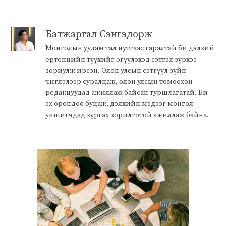
Батжаргал Сэнгэдорж
Монголын уудам тал нутгаас гаралтай би дэлхий
ертөнцийн түүхийг өгүүлэхэд сэтгэл зүрхээ
зориулж ирсэн. Олон улсын сэтгүүл зүйн
чиглэлээр суралцаж, олон улсын томоохон
редакцуудад ажиллаж байсан туршлагатай. Би
эх орондоо буцаж, дэлхийн мэдээг монгол
уншигчдад хүргэх зорилготой ажиллаж байна.