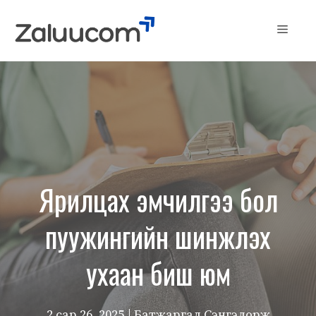
Skip
to
Menu
content
Ярилцах эмчилгээ бол
пуужингийн шинжлэх
ухаан биш юм
2 сар 26, 2025
| Батжаргал Сэнгэдорж