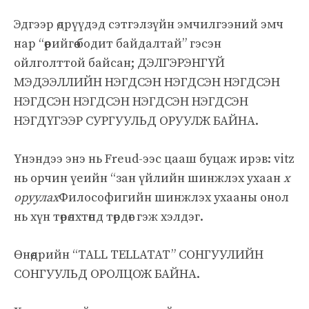
Эдгээр өдрүүдэд сэтгэлзүйн эмчилгээний эмч
нар “өөрийгөө бодит байдалтай” гэсэн
ойлголттой байсан; ДЭЛГЭРЭНГҮЙ
МЭДЭЭЛЛИЙН НЭГДСЭН НЭГДСЭН НЭГДСЭН
НЭГДСЭН НЭГДСЭН НЭГДСЭН НЭГДСЭН
НЭГДҮГЭЭР СУРГУУЛЬД ОРУУЛЖ БАЙНА.
Үнэндээ энэ нь Freud-ээс цааш буцаж ирэв: vitz
нь орчин үеийн “зан үйлийн шинжлэх ухаан
x
оруулах
Философигийн шинжлэх ухааны онол
нь хүн төрөлхтөнд төрдөг гэж хэлдэг.
Өнөөдрийн “TALL TELLATAT” СОНГУУЛИЙН
СОНГУУЛЬД ОРОЛЦОЖ БАЙНА.