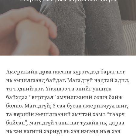
Америкийн дөрвөн насанд хүрэгчдэд бараг нэг
нь эмчилгээнд байдаг. Магадгүй надтай адил,
та тэдний нэг. Үнэндээ та энийг уншиж
байхдаа “виртуал” эмчилгээний сешн байж
болно. Магадгүй, 3 сая бусад америкчууд шиг,
та өнөөдрийн эмчилгээний эмчтэй хамт “таарч
байсан”, магадгүй таны цаг тухайд нь, дараа
нь хэн нэгний хариуд нь хэн нэгэнд нь өөр хэн