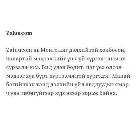
Zaluucom
Zaluucom нь Монголыг дэлхийтэй холбосон,
чанартай мэдээллийг үнэгүй хүргэх таны эх
сурвалж юм. Бид үнэн бодит, цаг үеэ олсон
мэдээг хүн бүрт хүртээмжтэй хүргэдэг. Манай
багийнхан танд дэлхийн үйл явдлуудыг ямар
ч үнэ төлбөргүйгээр хүргэхээр зорьж байна.