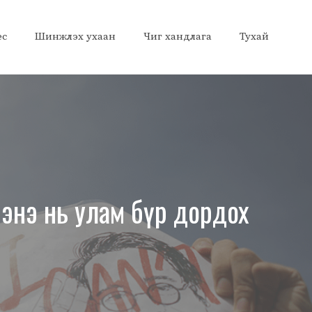
ес
Шинжлэх ухаан
Чиг хандлага
Тухай
 энэ нь улам бүр дордох