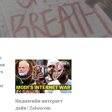
р
лөв
го
эг
Индиягийн интернет
дайн | Zaluucom