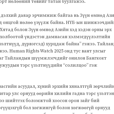
орт нөлөөний төвийг татан буулгажээ.
 дэлхий даяар эрчимжиж байгаа нь Зүүн өмнөд Ази
ад онцгой нөлөө үзүүлж байна. НҮБ-ын шинжээчдий
“Хятад болон Зүүн өмнөд Азийн хэд хэдэн орны эрх
й холбоотой үндэстэн дамнасан хэлмэгдүүлэлтийн
үзэлтнүүд, дүрвэгсэд) хурцдаж байна” гэжээ. Тайлан
э. Human Rights Watch 2025 онд тус вант улсыг
даг Тайландын шүүмжлэгчдийг онилон Бангкокт
мужуудын тэрс үзэлтнүүдийн “солилцоо” гэж
асгийн асуудал, хүний ​​эрхийн хяналтгүй зөрчлий
итар улс орнууд өөрийн хилийн гадна тэрс үзэлтэн
э шийтгэх боломжтой хоосон орон зайг бий
ргүүцэхгүй бол хөгжингүй болон хөгжөөгүй орнууд