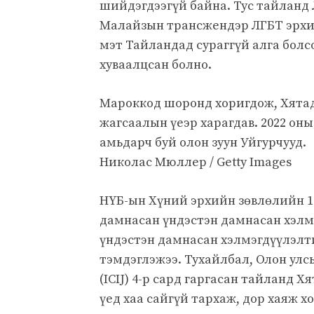
шийдэгдээгүй байна. Тус тайланд 
Малайзын трансжендэр ЛГБТ эрхий
мэт Тайландад сураггүй алга болс
хуваалцсан болно.
Мароккод шоронд хоригдож, Хятад
жагсаалын үеэр харагдав. 2022 он
амьдарч буй олон зуун Уйгурчууд.
Николас Мюллер / Getty Images
НҮБ-ын Хүний эрхийн зөвлөлийн 10
дамнасан үндэстэн дамнасан хэлм
үндэстэн дамнасан хэлмэгдүүлэлт
тэмдэглэжээ. Тухайлбал, Олон ул
(ICIJ) 4-р сард гаргасан тайланд
үед хаа сайгүй тархаж, дор хаяж х