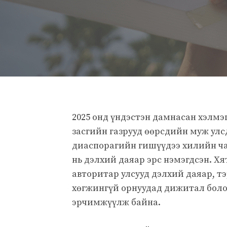
2025 онд үндэстэн дамнасан хэлмэ
засгийн газрууд өөрсдийн муж улс
диаспорагийн гишүүдээ хилийн чан
нь дэлхий даяар эрс нэмэгдсэн. Хя
авторитар улсууд дэлхий даяар, тэ
хөгжингүй орнуудад дижитал боло
эрчимжүүлж байна.