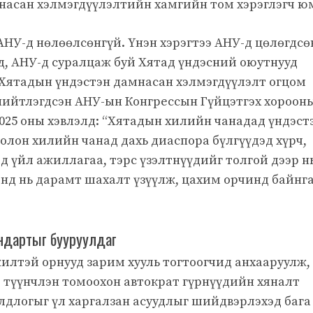
мнасан хэлмэгдүүлэлтийн хамгийн том хэрэглэгч ю
НУ-д нөлөөлсөнгүй. Үнэн хэрэгтээ АНУ-д цөлөгдсө
д, АНУ-д суралцаж буй Хятад үндэсний оюутнууд
 Хятадын үндэстэн дамнасан хэлмэгдүүлэлт огцом
 нийтлэгдсэн АНУ-ын Конгрессын Гүйцэтгэх хороон
025 оны хэвлэлд: “Хятадын хилийн чанадад үндэст
лон хилийн чанад дахь диаспора бүлгүүдэд хүрч,
д үйл ажиллагаа, тэрс үзэлтнүүдийг толгой дээр н
нд нь дарамт шахалт үзүүлж, цахим орчинд байнг
андартыг бууруулдаг
жилтэй орнууд зарим хууль тогтоогчид анхааруулж,
 түүнчлэн томоохон автократ гүрнүүдийн хяналт
лдлогыг үл харгалзан асуудлыг шийдвэрлэхэд бага