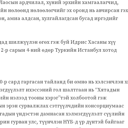
Лаосын ардчилал, хүний ​​эрхийн хамгаалагчид,
н нөлөөнд нөлөөлөгчийг эх оронд нь авчирсан гэх
он, амиа алдсан, хулгайлагдсан бусад иргэдийг
ад шилжүүлэн өгөх гэж буй Идрис Хасаны хүү
ы 2-р сарын 4-ний өдөр Туркийн Истанбул хотод
-р сард гаргасан тайланд би өмнө нь хэлсэнчлэн 
эгдүүлэлт ихэссэний гол шалтгаан нь “Хятадын
ийн нэлээд тооны хэрэг”тэй холбоотой гэж
сын эрэн сурвалжлах сэтгүүлчдийн консорциумаас
 Хятадын үндэстэн дамнасан хэлмэгдүүлэлт сүүлийн
орин гурван улс, түүнчлэн НҮБ-д үр дүнтэй байгааг