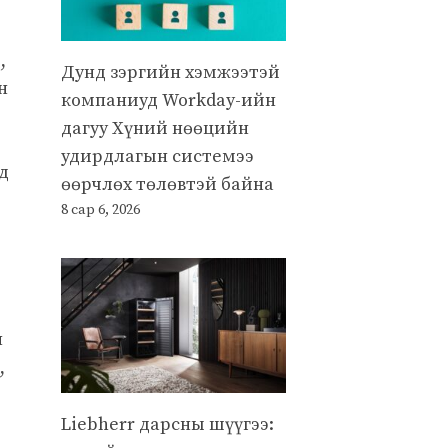
,
Дунд зэргийн хэмжээтэй
н
компаниуд Workday-ийн
дагуу Хүний нөөцийн
удирдлагын системээ
д
өөрчлөх төлөвтэй байна
8 сар 6, 2026
н
,
Liebherr дарсны шүүгээ: