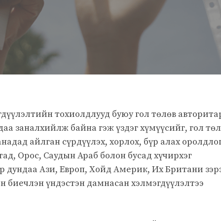
гдүүлэлтийн тохиолдлууд буюу гол төлөв авторита
даа заналхийлж байна гэж үздэг хүмүүсийг, гол тө
адад айлган сүрдүүлэх, хорлох, бүр алах оролдло
тад, Орос, Саудын Араб болон бусад хүчирхэг
р дундаа Ази, Европ, Хойд Америк, Их Британи зэр
н биечлэн үндэстэн дамнасан хэлмэгдүүлэлтээ