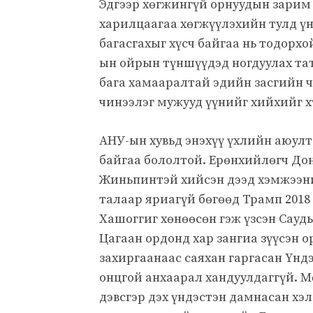
Эдгээр хөгжингүй орнуудын зарим 
харилцаагаа хөгжүүлэхийн тулд ү
багасгахыг хүсч байгаа нь тодорх
ын ойрын түншүүдэд ногдуулах тат
бага хамааралтай эдийн засгийн ч
чинээлэг мужууд үүнийг хийхийг х
АНУ-ын хувьд энэхүү үхлийн аюулт
байгаа бололтой. Ерөнхийлөгч До
Жиньпинтэй хийсэн дээд хэмжээн
талаар яриагүй бөгөөд Трамп 2018
Хашоггиг хөнөөсөн гэж үзсэн Сау
Цагаан ордонд хар зангиа зүүсэн ор
захиргаанаас саяхан гаргасан Үнд
онцгой анхаарал хандуулдаггүй. М
дэвсгэр дэх үндэстэн дамнасан хэ