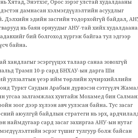
нь Хятад, Энэтхэг, Орос зэрэг улстай худалдааны
ндэстэн дамнасан хэлмэгдүүлэлтийн асуудлыг
ой. Дэлхийн эдийн засгийн тодорхойгүй байдал, АН
варууд нь баян орнуудыг АНУ-тай хийх худалдаана
адавхийг бий болгоход хүргэж байгаа тул эдгээр
үсч байна.
ай хандлагыг эсэргүүцэх талаар санаа зовохгүй
нальд Трамп 10-р сард БНХАУ-ын дарга Ши
ий уулзалтын үеэр ийм төрлийн хүчирхийллийн
 онд Туркт Саудын Арабын дүрвэсэн сэтгүүлч Жама
дын угсаа залгамжлах хунтайж Мохамед бин Салма
ойн зоог дээр хүлээн авч уулзсан байна. Тус засаг
эсний аюулгүй байдлын стратеги нь эрх, ардчилал
өн наймдугаар сард засаг захиргаа АНУ-ын нутаг
лмэгдүүлэлтийн эсрэг түшиг тулгуур болж байсан