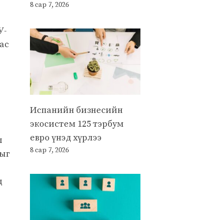
8 сар 7, 2026
У-
ас
Испанийн бизнесийн
экосистем 125 тэрбум
евро үнэд хүрлээ
л
8 сар 7, 2026
ныг
д