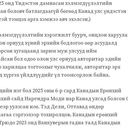
025 онд Үндэстэн дамнасан хэлмэгдүүлэлтийн
ан боловч батлагдаагүй бөгөөд Канад улс үндэстэн
й тэмцэх арга хэмжээ авч эхэлсэн.)
элмэгдүүлэлтийн хэрэгжилт буурч, онцлон харуула
н орнууд хүний ​​эрхийн бодлогоо өөр асуудалд
өрсөн хугацаанд зарим муж улсууд ийм
йсан бол одоо олон улс орнууд авторитар эдийн
о харилцаа тогтоохыг чухалчилж, авторитар эрх
д хүргэх үйлдлүүдийг үл тоомсорлож байна.
ийн нэг бол 2025 оны 6-р сард Канадын Ерөнхий
хий сайд Нарендра Моди нар Канад улсад болсон 
еэр уулзсан юм. Тэд Дели, Оттавад өндөр
аагаа сэргээхээр тохиролцов. Канадын ерөнхий
рюдо 2023 онд Ванкуверын гадна талд Канадын