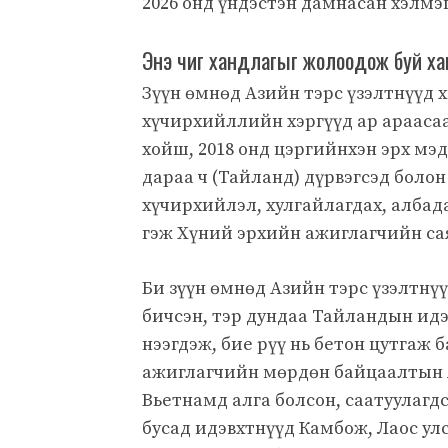
2026 онд үндэстэн дамнасан хэлмэ
Энэ чиг хандлагыг жолоодож буй хам
Зүүн өмнөд Азийн тэрс үзэлтнүүд х
хүчирхийллийн хэргүүд ар араасаа
хойш, 2018 онд цэргийнхэн эрх мэ
дараа ч (Тайланд) дүрвэгсэд боло
хүчирхийлэл, хулгайлагдах, албада
гэж Хүний эрхийн ажиглагчийн са
Би зүүн өмнөд Азийн тэрс үзэлтнү
бичсэн, тэр дундаа Тайландын идэ
нээгдэж, бие рүү нь бетон цутгаж 
ажиглагчийн мөрдөн байцаалтын я
Вьетнамд алга болсон, саатуулагдс
бусад идэвхтнүүд Камбож, Лаос улс