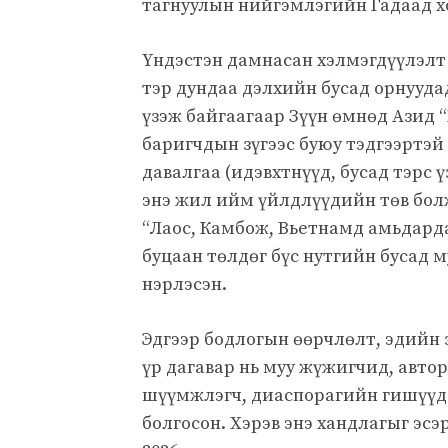
тагнуулын нийгэмлэгийн Гадаад х
Үндэстэн дамнасан хэлмэгдүүлэлт
тэр дундаа дэлхийн бусад орнууд
үзэж байгаагаар Зүүн өмнөд Азид 
баригчдын зүгээс буюу тэдгээртэ
давалгаа (идэвхтнүүд, бусад тэрс 
энэ жил ийм үйлдлүүдийн төв болжэ
“Лаос, Камбож, Вьетнамд амьдар
буцаан төлдөг бүс нутгийн бусад 
нэрлэсэн.
Эдгээр бодлогын өөрчлөлт, эдийн з
үр дагавар нь муу жүжигчид, автор
шүүмжлэгч, диаспорагийн гишүүдэ
болгосон. Хэрэв энэ хандлагыг эсэ