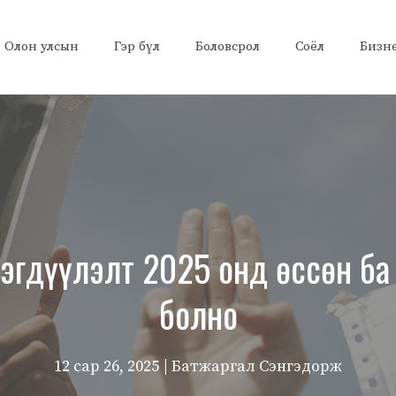
Олон улсын
Гэр бүл
Боловсрол
Соёл
Бизн
эгдүүлэлт 2025 онд өссөн ба
болно
12 сар 26, 2025
| Батжаргал Сэнгэдорж