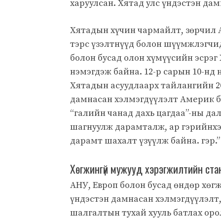
харуулсан. Хятад улс үндэстэн да
Хятадын хүчин чармайлт, зөрчил А
тэрс үзэлтнүүд болон шүүмжлэгчи
болон бусад олон хүмүүсийн эсрэг
нэмэгдэж байна. 12-р сарын 10-нд
Хятадын асуудлаарх тайлангийн 2
дамнасан хэлмэгдүүлэлт Америк бо
“галийн чанад дахь цагдаа”-ны дал
шагнуулж дарамталж, ар гэрийнхэ
дарамт шахалт үзүүлж байна. гэр.”
Хөгжингүй мужууд хэрэгжилтийн ст
АНУ, Европ болон бусад өндөр хөг
үндэстэн дамнасан хэлмэгдүүлэлт,
шалгалтын тухай хууль батлах оро