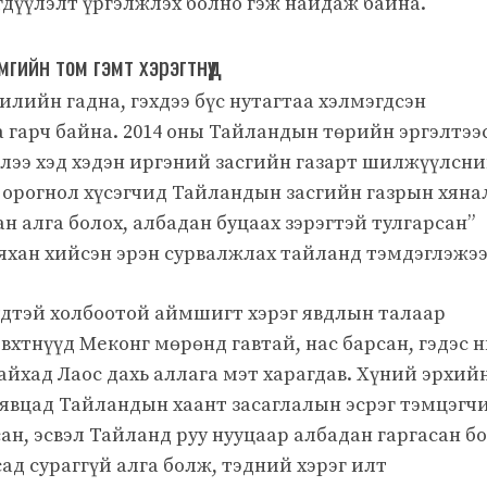
гдүүлэлт үргэлжлэх болно гэж найдаж байна.
гийн том гэмт хэрэгтнүүд
илийн гадна, гэхдээ бүс нутагтаа хэлмэгдсэн
 гарч байна. 2014 оны Тайландын төрийн эргэлтээ
длээ хэд хэдэн иргэний засгийн газарт шилжүүлсн
н орогнол хүсэгчид Тайландын засгийн газрын хяна
н алга болох, албадан буцаах зэрэгтэй тулгарсан”
яхан хийсэн эрэн сурвалжлах тайланд тэмдэглэжээ
үдтэй холбоотой аймшигт хэрэг явдлын талаар
вхтнүүд Меконг мөрөнд гавтай, нас барсан, гэдэс н
байхад Лаос дахь аллага мэт харагдав. Хүний эрхий
вцад Тайландын хаант засаглалын эсрэг тэмцэгч
ан, эсвэл Тайланд руу нууцаар албадан гаргасан б
ад сураггүй алга болж, тэдний хэрэг илт