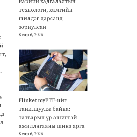
нарийн хадгалалтын
технологи, хамгийн
шилдэг дарсанд
зориулсан
8 сар 6, 2026
с
ий
лт,
.
ь
Flinket myETF-ийг
н
танилцуулж байна:
ид
татварын үр ашигтай
ол
ажиллагааны шинэ арга
8 сар 6, 2026