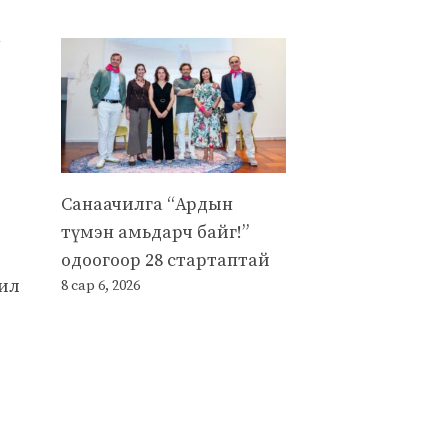
Санаачилга “Ардын
түмэн амьдарч байг!”
одоогоор 28 стартаптай
хил
8 сар 6, 2026