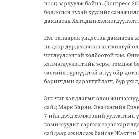
нөөц зарцуулж байна. (Конгресс 2
бодлогын тухай хуулийг санаачилс
дамнасан Хятадын хэлмэгдүүлэлттэ
Нэг талаараа үндэстэн дамнасан х
нь дээр дурдсанчлан хөгжингүй оло
чиглүүлсэнтэй холбоотой юм. Өнг
хэлмэгдүүлэлтийн эсрэг тэмцэж ба
засгийн гүрнүүдтэй илүү ойр дотн
баригчдын дарангуйлагч, бүр үхэл
Энэ чиг хандлагын олон жишээнүүд
сайд Марк Карни, Энэтхэгийн Ерөн
7-ийн дээд хэмжээний уулзалтын ү
комиссуудыг сэргээх зэрэг харилц
сайдаар ажиллаж байсан Жастин Т