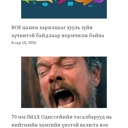
BOE цахим харилцааг хууль зүйн
хүчинтэй байдлаар нормчилж байна
8 сар 10, 2026
70 мм IMAX Одиссейийн тасалбарууд нь
нийгмийн хамгийн үнэтэй валюта юм