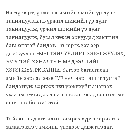
Нэгдүгээрт, үржил шимийн эмийн үр дүнг
танилцуулах нь үржил шимийн үр дүнг
танилцуулж, үржил шимийн үр дүнг
танилцуулж, бусад хөгжсөн орнуудад хамгийн
бага өртөгтэй байдаг. Trumprx.gov-ээр
дамжуулан ЭМЭГТЭЙЧҮҮДИЙГ ХЭРЭГЖҮҮЛЭХ,
ЭМЭГТЭЙ ХЯНАЛТЫН МЭДЭЭЛЛИЙГ
ХЭРЭГЖҮҮЛЖ БАЙНА. Эдгээр багасгасан
эмийн зардал зөвхөн IVF эмч нарт ашиг тустай
байдаггүй; Сэргээх нөхөн үржихүйн анагаах
ухааны эмчид эмч нар ч гэсэн хямд сонголтыг
ашиглах боломжтой.
Тайлан нь даатгалын хамрах хүрээг арилгах
замаар хар тамхины үнэнээс давж гардаг.