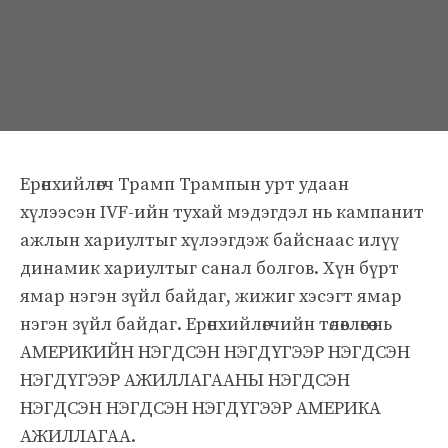
Ерөнхийлөгч Трамп Трампын урт удаан
хүлээсэн IVF-ийн тухай мэдэгдэл нь кампанит
ажлын хариултыг хүлээгдэж байснаас илүү
динамик хариултыг санал болгов. Хүн бүрт
ямар нэгэн зүйл байдаг, жижиг хэсэгт ямар
нэгэн зүйл байдаг. Ерөнхийлөгчийн төлөвлөгөө нь
АМЕРИКИЙН НЭГДСЭН НЭГДҮГЭЭР НЭГДСЭН
НЭГДҮГЭЭР АЖИЛЛАГААНЫ НЭГДСЭН
НЭГДСЭН НЭГДСЭН НЭГДҮГЭЭР АМЕРИКА
АЖИЛЛАГАА.