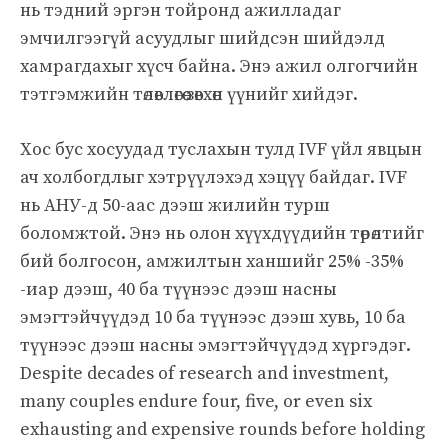
нь тэдний эргэн тойронд ажилладаг
эмчилгээгүй асуудлыг шийдсэн шийдэлд
хамрагдахыг хүсч байна. Энэ ажил олгогчийн
тэтгэмжийн төлөвлөгөө зөвхөн үүнийг хийдэг.
Хос бус хосуудад туслахын тулд IVF үйл явцын
ач холбогдлыг хэтрүүлэхэд хэцүү байдаг. IVF
нь АНУ-д 50-аас дээш жилийн турш
боломжтой. Энэ нь олон хүүхдүүдийн төрөлтийг
бий болгосон, амжилтын ханшийг 25% -35%
-иар дээш, 40 ба түүнээс дээш насны
эмэгтэйчүүдэд 10 ба түүнээс дээш хувь, 10 ба
түүнээс дээш насны эмэгтэйчүүдэд хүргэдэг.
Despite decades of research and investment,
many couples endure four, five, or even six
exhausting and expensive rounds before holding