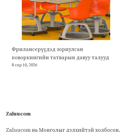
Фрилансерүүдэд зориулсан
коворкингийн татварын давуу талууд
8 сар 10, 2026
Zaluucom
Zaluucom нь Монголыг дэлхийтэй холбосон,