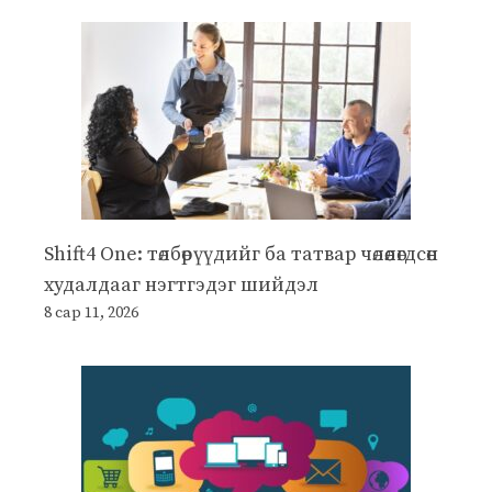
Shift4 One: төлбөрүүдийг ба татвар чөлөөлөгдсөн
худалдааг нэгтгэдэг шийдэл
8 сар 11, 2026