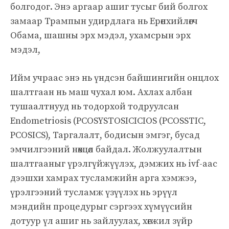
болгодог. Энэ аргаар ашиг тусыг бий болгох
замаар Трампын удирдлага нь Ерөнхийлөгч
Обама, шашны эрх мэдэл, ухамсрын эрх
мэдэл,
Ийм учраас энэ нь үндсэн байшингийн онцлох
шалтгаан нь маш чухал юм. Ахлах албан
тушаалтнууд нь тодорхой тодруулсан
Endometriosis (PCOSYSTOSICICIOS (PCOSSTIC,
PCOSICS), Таргалалт, бодисын эмгэг, бусад
эмчилгээний нөхцөл байдал. Жолжуулалтын
шалтгааныг үрэлгүйжүүлэх, дэмжих нь ivf-аас
дээшхи хамрах тусламжийн арга хэмжээ,
үрэлгээний тусламж үзүүлэх нь эрүүл
мэндийн процедурыг сэргээх хүмүүсийн
дотуур үл ашиг нь зайлуулах, хөгжил зүйр