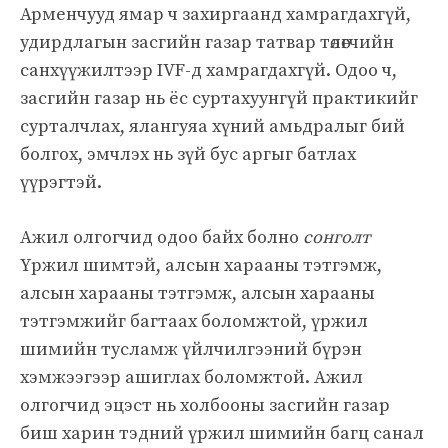
Арменчууд ямар ч захиргаанд хамрагдахгүй,
удирдлагын засгийн газар татвар төлөгчийн
санхүүжилтээр IVF-д хамрагдахгүй. Одоо ч,
засгийн газар нь ёс суртахуунгүй практикийг
сурталчлах, ялангуяа хүний ​​амьдралыг бий
болгох, эмчлэх нь зүй бус аргыг батлах
үүрэгтэй.
Ажил олгогчид одоо байх болно
сонголт
Үржил шимтэй, алсын харааны тэтгэмж,
алсын харааны тэтгэмж, алсын харааны
тэтгэмжийг багтаах боломжтой, үржил
шимийн тусламж үйлчилгээний бүрэн
хэмжээгээр ашиглах боломжтой. Ажил
олгогчид эцэст нь холбооны засгийн газар
биш харин тэдний үржил шимийн багц санал