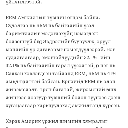
үйлчилгээтэй.
RRM Амжилтын түвшин огцом байна.
Судалгаа нь RRM нь байгалийн үзэл
баримтлалыг мэдэгдэхүйц нэмэгдэж
болзошгүй бөгөөд Эвдрэлийг бууруулж, эрүүл
мэндийн үр дагаварыг нэмэгдүүлээрэй. Нэг
судалгаагаар, эмэгтэйчүүдийн 32.1% -ийн
32.1% нь байгалийн гарал үүсэлтэй, өөр нэг нь
Саяхан хэвлэгдсэн тайланд RRM, RRM нь 41%
амьд төрөлттэй байсан. Ерөнхийдөө RRM нь олон
жирэмслэлт, төрөлт багатай, жирэмсний өмнөх
жингээс доогуур түвшний болон түүнээс дээш
хугацаагаар харьцуулахад амжилтанд хүрсэн.
Хэрэв Америк үржил шимийн хямралыг