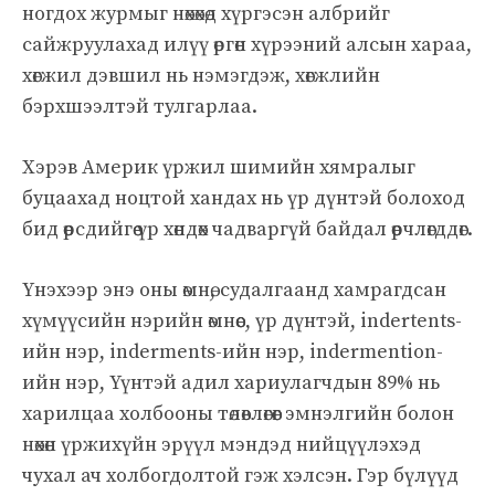
ногдох журмыг нөхөхөд хүргэсэн албрийг
сайжруулахад илүү өргөн хүрээний алсын хараа,
хөгжил дэвшил нь нэмэгдэж, хөгжлийн
бэрхшээлтэй тулгарлаа.
Хэрэв Америк үржил шимийн хямралыг
буцаахад ноцтой хандах нь үр дүнтэй болоход
бид өөрсдийгөө үр хөндөх чадваргүй байдал өөрчлөгддөг.
Үнэхээр энэ оны өмнө, судалгаанд хамрагдсан
хүмүүсийн нэрийн өмнөөс, үр дүнтэй, indertents-
ийн нэр, inderments-ийн нэр, indermention-
ийн нэр, Үүнтэй адил хариулагчдын 89% нь
харилцаа холбооны төлөвлөгөөг эмнэлгийн болон
нөхөн үржихүйн эрүүл мэндэд нийцүүлэхэд
чухал ач холбогдолтой гэж хэлсэн. Гэр бүлүүд