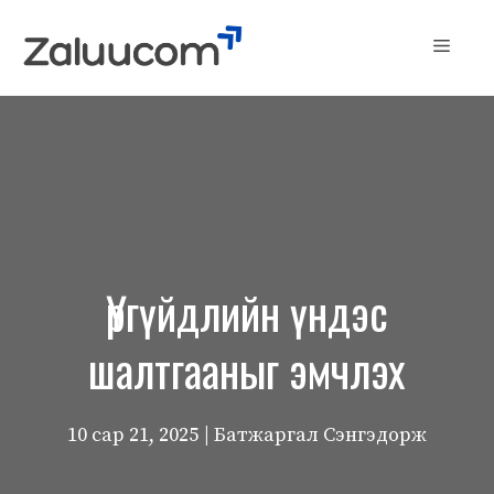
Skip
to
Menu
content
Үргүйдлийн үндэс
шалтгааныг эмчлэх
10 сар 21, 2025
| Батжаргал Сэнгэдорж