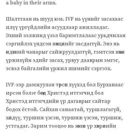
a baby in their arms.
Шалтгаан нь шууд юм. IVF нь үүнийг засахаас
илүү үргүйдлийн асуудлаар ажилладаг.
Эхний ээлжинд үзэл баримтлалаас урьдчилан
сэргийлэх үндсэн нөхцөлийг засдаггүй. Энэ нь
өндөгний чанарыг сайжруулдаггүй, гэмтсэн нөхөн
үржихүйн эдийг засах, урвуу дааврын эмгэг,
эсвэл байгалийн үржил шимийг сэргээх.
IVF-ээр дамжуулан төрсөн хүүхэд бол Бурханаас
ирсэн бэлэг бөгөөд Христэд итгэгчид бол
Христэд итгэгчдийн үр дагаврыг сайтар
бодох ёстой. Сайхан санаатай, туршлагагүй,
хөлдүү, туршиж үзсэн, туршиж үзсэн, туршиж,
устгадаг. Зарим тооцоо нь зөвхөн үр хөврөлийн