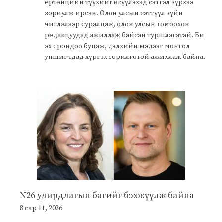
ертөнцийн түүхийг өгүүлэхэд сэтгэл зүрхээ
зориулж ирсэн. Олон улсын сэтгүүл зүйн
чиглэлээр суралцаж, олон улсын томоохон
редакцуудад ажиллаж байсан туршлагатай. Би
эх орондоо буцаж, дэлхийн мэдээг монгол
уншигчдад хүргэх зорилготой ажиллаж байна.
N26 удирдлагын багийг бэхжүүлж байна
8 сар 11, 2026