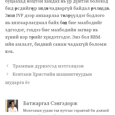
буцаахад ноцтой хандах нь үр дүнтэй болоход
бид өөрсдийгөө үр хөндөх чадваргүй байдал өөрчлөгддөг.
Зөвхөн IVF дээр анхаарлаа төвлөрүүлдэг бодлого
нь хязгаарлагдмал байх бөгөөд бие махбодийг
эдгээдэг, гэхдээ бие махбодийн загвар нь
хүний ​​нэр төрийг хүндэтгэдэг. Энэ бол RRM-
ийн амлалт, бидний санаж чадахгүй боломж
юм.
Трампын дүрвэгсэд мэтгэлцээн
Кентаки Христийн шашинтнуудын
шударга ёс
Батжаргал Сэнгэдорж
Монголын уудам тал нутгаас гаралтай би дэлхий