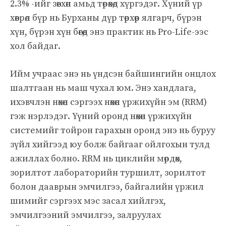
2.3% -ийг зөвхөн амьд төрөхөд хүргэдэг. Хүний үр
хөврөл бүр нь Бурханы дүр төрхөөр ялгарч, бүрэн
хүн, бүрэн хүн бөгөөд энэ практик нь Pro-Life-ээс
хол байдаг.
Ийм учраас энэ нь үндсэн байшингийн онцлох
шалтгаан нь маш чухал юм. Энэ хандлага,
ихэвчлэн нөхөн сэргээх нөхөн үржихүйн эм (RRM)
гэж нэрлэдэг. Үүний оронд нөхөн үржихүйн
системийг тойрон гарахын оронд энэ нь буруу
зүйл хийгээд юу болж байгааг ойлгохын тулд
ажиллах болно. RRM нь циклийн мөрдөх,
зорилтот лабораторийн туршилт, зорилтот
болон дааврын эмчилгээ, байгалийн үржил
шимийг сэргээх мэс засал хийлгэх,
эмчилгээний эмчилгээ, залруулах