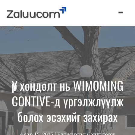
Skip
to
Menu
content
Үр хөндөлт нь WIMOMING
CONTIVE-д үргэлжлүүлж
болох эсэхийг захирах
4 сар 15, 2025
| Батжаргал Сэнгэдорж