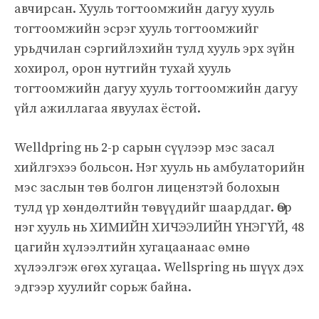
авчирсан. Хууль тогтоомжийн дагуу хууль
тогтоомжийн эсрэг хууль тогтоомжийг
урьдчилан сэргийлэхийн тулд хууль эрх зүйн
хохирол, орон нутгийн тухай хууль
тогтоомжийн дагуу хууль тогтоомжийн дагуу
үйл ажиллагаа явуулах ёстой.
Welldpring нь 2-р сарын сүүлээр мэс засал
хийлгэхээ больсон. Нэг хууль нь амбулаторийн
мэс заслын төв болгон лицензтэй болохын
тулд үр хөндөлтийн төвүүдийг шаарддаг. Өөр
нэг хууль нь ХИМИЙН ХИЧЭЭЛИЙН ҮНЭГҮЙ, 48
цагийн хүлээлтийн хугацаанаас өмнө
хүлээлгэж өгөх хугацаа. Wellspring нь шүүх дэх
эдгээр хуулийг сорьж байна.