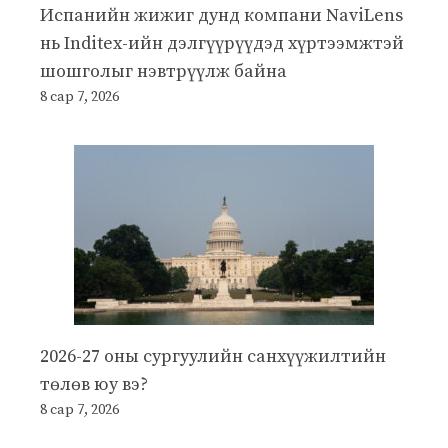
Испанийн жижиг дунд компани NaviLens
нь Inditex-ийн дэлгүүрүүдэд хүртээмжтэй
шошголыг нэвтрүүлж байна
8 сар 7, 2026
2026-27 оны сургуулийн санхүүжилтийн
төлөв юу вэ?
8 сар 7, 2026