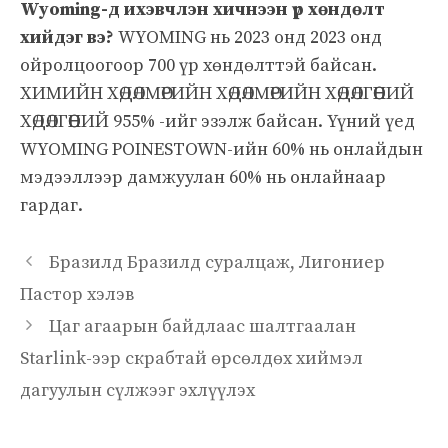
Wyoming-д ихэвчлэн хичнээн үр хөндөлт
хийдэг вэ?
WYOMING нь 2023 онд 2023 онд
ойролцоогоор 700 үр хөндөлттэй байсан.
ХИМИЙН ХӨДӨЛМӨРИЙН ХӨДӨЛМӨРИЙН ХӨДӨЛГӨӨНИЙ
ХӨДӨЛГӨӨНИЙ 955% -ийг эзэлж байсан. Үүний үед
WYOMING POINESTOWN-ийн 60% нь онлайдын
мэдээллээр дамжуулан 60% нь онлайнаар
гардаг.
Бразилд Бразилд суралцаж, Лигониер
Пастор хэлэв
Цаг агаарын байдлаас шалтгаалан
Starlink-ээр скрабтай өрсөлдөх хиймэл
дагуулын сүлжээг эхлүүлэх