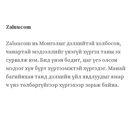
Zaluucom
Zaluucom нь Монголыг дэлхийтэй холбосон,
чанартай мэдээллийг үнэгүй хүргэх таны эх
сурвалж юм. Бид үнэн бодит, цаг үеэ олсон
мэдээг хүн бүрт хүртээмжтэй хүргэдэг. Манай
багийнхан танд дэлхийн үйл явдлуудыг ямар
ч үнэ төлбөргүйгээр хүргэхээр зорьж байна.