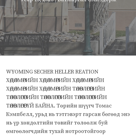
WYOMING SECHER HELLER REATION
ХӨДӨЛМӨРИЙН ХӨДӨЛМӨРИЙН ХӨДӨЛМӨРИЙН
ХӨДӨЛМӨРИЙН ХӨДӨЛМӨРИЙН ТӨЛӨВЛӨГӨӨГИЙН
ТӨЛӨВЛӨГӨӨГИЙН ТӨЛӨВЛӨГӨӨГИЙН ТӨЛӨВЛӨГӨӨГИЙН
ТӨЛӨВЛӨГӨӨГҮЙ БАЙНА. Төрийн шүүгч Томас
Кэмпбелл, урьд нь тэтгэвэрт гарсан бөгөөд энэ
нь үр хөндөлтийн төвийг төлөөлж буй
өмгөөлөгчдийн тухай нотроотойгоор