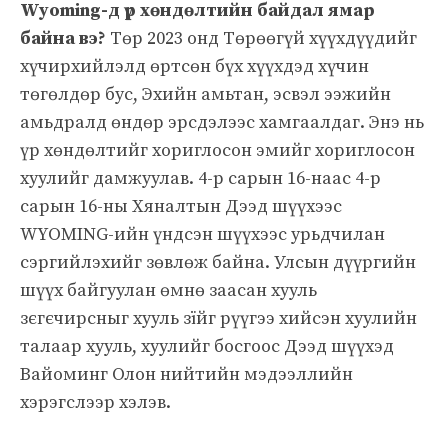
Wyoming-д үр хөндөлтийн байдал ямар
байна вэ?
Төр 2023 онд Төрөөгүй хүүхдүүдийг
хүчирхийлэлд өртсөн бүх хүүхдэд хүчин
төгөлдөр бус, Эхийн амьтан, эсвэл ээжийн
амьдралд өндөр эрсдэлээс хамгаалдаг. Энэ нь
үр хөндөлтийг хориглосон эмийг хориглосон
хуулийг дамжуулав. 4-р сарын 16-наас 4-р
сарын 16-ны Хяналтын Дээд шүүхээс
WYOMING-ийн үндсэн шүүхээс урьдчилан
сэргийлэхийг зөвлөж байна. Улсын дүүргийн
шүүх байгуулан өмнө заасан хууль
зєгєчирсныг хууль зїйг рүүгээ хийсэн хуулийн
талаар хууль, хуулийг босгоос Дээд шүүхэд
Вайоминг Олон нийтийн мэдээллийн
хэрэгслээр хэлэв.