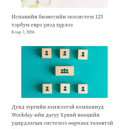
Испанийн бизнесийн экосистем 125
тэрбум евро үнэд хүрлээ
8 сар 7, 2026
Дунд зэргийн хэмжээтэй компаниуд
Workday-ийн дагуу Хүний нөөцийн
удирдлагын системээ өөрчлөх төлөвтэй