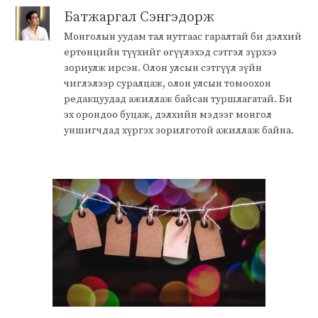
Батжаргал Сэнгэдорж
Монголын уудам тал нутгаас гаралтай би дэлхий
ертөнцийн түүхийг өгүүлэхэд сэтгэл зүрхээ
зориулж ирсэн. Олон улсын сэтгүүл зүйн
чиглэлээр суралцаж, олон улсын томоохон
редакцуудад ажиллаж байсан туршлагатай. Би
эх орондоо буцаж, дэлхийн мэдээг монгол
уншигчдад хүргэх зорилготой ажиллаж байна.