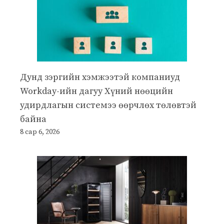
Дунд зэргийн хэмжээтэй компаниуд
Workday-ийн дагуу Хүний нөөцийн
удирдлагын системээ өөрчлөх төлөвтэй
байна
8 сар 6, 2026