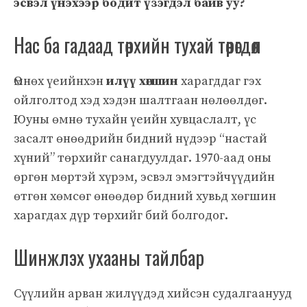
эсвэл үнэхээр бодит үзэгдэл байв уу?
Нас ба гадаад төрхийн тухай төөрөгдөл
Өмнөх үеийнхэн
илүү хөгшин
харагддаг гэх
ойлголтод хэд хэдэн шалтгаан нөлөөлдөг.
Юуны өмнө тухайн үеийн хувцаслалт, үс
засалт өнөөдрийн бидний нүдээр “настай
хүний” төрхийг санагдуулдаг. 1970-аад оны
өргөн мөртэй хүрэм, эсвэл эмэгтэйчүүдийн
өтгөн хөмсөг өнөөдөр бидний хувьд хөгшин
харагдах дүр төрхийг бий болгодог.
Шинжлэх ухааны тайлбар
Сүүлийн арван жилүүдэд хийсэн судалгаанууд