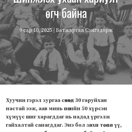
өгч байна
9 сар 10, 2025
| Батжаргал Сэнгэдорж
Хуучин гэрэл зургаа сөхөхөд 30 гаруйхан
настай ээж, аав минь өнөөгийн 50 хүрсэн
хүмүүс шиг харагддаг нь надад үргэлж
гайхалтай санагддаг. Энэ бол зөвхөн төсөөлөл үү,