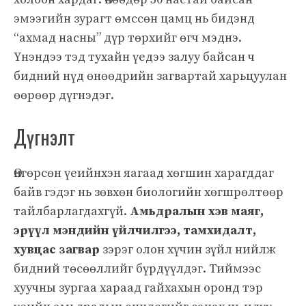
эмээгийн зурагт өмссөн цамц нь бидэнд
“ахмад насны” дүр төрхийг өгч мэднэ.
Үнэндээ тэд тухайн үедээ залуу байсан ч
бидний нүд өнөөдрийн загвартай харьцуулан
өөрөөр дүгнэдэг.
Дүгнэлт
Өнгөрсөн үеийнхэн яагаад хөгшин харагддаг
байв гэдэг нь зөвхөн биологийн хөгшрөлтөөр
тайлбарлагдахгүй.
Амьдралын хэв маяг,
эрүүл мэндийн үйлчилгээ, тамхидалт,
хувцас загвар
зэрэг олон хүчин зүйл нийлж
бидний төсөөллийг бүрдүүлдэг. Тиймээс
хуучны зургаа хараад гайхахын оронд тэр