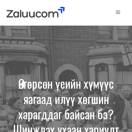
Skip
to
Menu
content
Өнгөрсөн үеийн хүмүүс
яагаад илүү хөгшин
харагддаг байсан бэ?
Шинжлэх ухаан хариулт