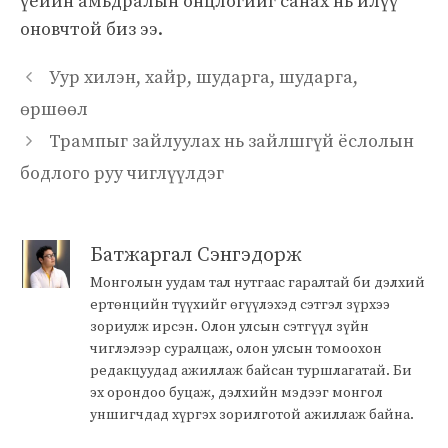
үеийн амьдралын онцлогийг санах нь илүү
оновчтой биз ээ.
Уур хилэн, хайр, шударга, шударга,
өршөөл
Трампыг зайлуулах нь зайлшгүй ёслолын
бодлого руу чиглүүлдэг
Батжаргал Сэнгэдорж
Монголын уудам тал нутгаас гаралтай би дэлхий
ертөнцийн түүхийг өгүүлэхэд сэтгэл зүрхээ
зориулж ирсэн. Олон улсын сэтгүүл зүйн
чиглэлээр суралцаж, олон улсын томоохон
редакцуудад ажиллаж байсан туршлагатай. Би
эх орондоо буцаж, дэлхийн мэдээг монгол
уншигчдад хүргэх зорилготой ажиллаж байна.