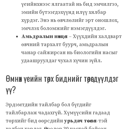
үеийнхнээс ялгаатай нь бид эмчилгээ,
эмийн бүтээгдэхүүнд илүү хялбар
хүрдэг. Энэ нь өвчлөлийг эрт оношлох,
эмчлэх боломжийг нэмэгдүүлдэг.
Амьдралын нөхцөл
– Хүүхдийн халдварт
өвчний тархалт буурч, амьдралын
чанар сайжирсан нь биологийн насыг
удаашруулдаг чухал хүчин зүйл.
Өмнөх үеийн төрх биднийг төөрөгдүүлдэг
үү?
Эрдэмтдийн тайлбар бол бүгдийг
тайлбарлаж чадахгүй. Хүмүүсийн гадаад
төрхийг бид өөрсдийн
урьдач төсөөлөл
-тэй
холбон хардаг. Өнөөдөр 30 настай байсан