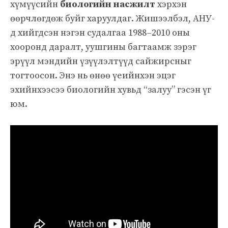
хүмүүсийн
биологийн насжилт
хэрхэн
өөрчлөгдөж буйг харуулдаг. Жишээлбэл, АНУ-
д хийгдсэн нэгэн судалгаа 1988–2010 оны
хооронд даралт, уушгины багтаамж зэрэг
эрүүл мэндийн үзүүлэлтүүд сайжирсныг
тогтоосон. Энэ нь өнөө үеийнхэн эцэг
эхийнхээсээ биологийн хувьд “залуу” гэсэн үг
юм.