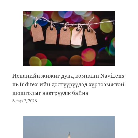
Испанийн жижиг дунд компани NaviLens
нь Inditex-ийн дэлгүүрүүдэд хүртээмжтэй
шошголыг нэвтрүүлж байна
8 сар 7, 2026