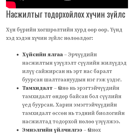
Насжилтыг тодорхойлох хүчин зүйлс
Хүн бүрийн хөгшрөлтийн хурд өөр өөр. Үүнд
хэд хэдэн хүчин зүйлс нөлөөлдөг:
Хүйсийн ялгаа
– Эрчүүдийн
насжилтын үзүүлэлт сүүлийн жилүүдэд
илүү сайжирсан нь эрт нас баралт
буурсан шалтгаануудын нэг гэж үздэг.
Тамхидалт
– Өмнө нь эрэгтэйчүүдийн
тамхидалт өндөр байсан бол сүүлийн
үед буурсан. Харин эмэгтэйчүүдийн
тамхидалт өссөн нь тэдний биологийн
насжилтад тодорхой нөлөө үзүүлжээ.
Эмнэлгийн үйлчилгээ
– Өмнөх