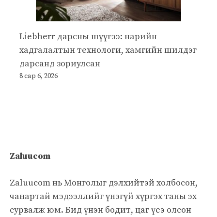
Liebherr дарсны шүүгээ: нарийн
хадгалалтын технологи, хамгийн шилдэг
дарсанд зориулсан
8 сар 6, 2026
Zaluucom
Zaluucom нь Монголыг дэлхийтэй холбосон,
чанартай мэдээллийг үнэгүй хүргэх таны эх
сурвалж юм. Бид үнэн бодит, цаг үеэ олсон