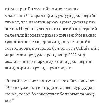
Ийм төрлийн хуулийн өмнө асар их
хэмжээний тасралтгүй асуудлууд дээд шүүхийн
хяналт, улс дамжин өрнөх яриаг дагаварлах
болно. Илүү олон улсад өнгө өнгийн ард түмний
төлөөллийг нэмэгдүүлэхээр хичээж буй насны
хүмүүсийн тоо өсөж, ерөнхийдөө улс төрийн
тогтолцоонд нөлөөлөх болно. Гэвч Callais-ийн
дараах жилүүдэд улс орон даяар 2032 онд
бүхэлдээ шинэ газрын зураглал дээд шүүхийн
шийдвэрийн хүрээнд эрчимждэг.
“Энгийн эхлэлээс л эхэлнэ” гэж Carlson хэлэв.
“Энэ нь үүнээс илүү цочирдом газрын зургуудын
санал, төсөл боловсруулах бодлогыг харах үе
юм.”