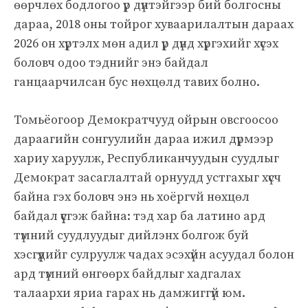
өөрчлөх бодлогоо үр дүнтэйгээр бий болгосны
дараа, 2018 оны тойрог хуваарилалтын дараах
2026 он хүртэлх мөн адил үр дүнд хүргэхийг хүсэх
боловч одоо тэднийг энэ байдал
ганцаарчилсан бус нөхцөлд тавих болно.
Томьёогоор Демократчууд ойрын овсгоосоо
дараагийн сонгуулийн дараа ижил дүрмээр
хариу харуулж, Республиканчуудын суудлыг
Демократ засаглалтай орнуудд устгахыг хүсч
байна гэх боловч энэ нь хоёргvй нөхцөл
байдал үүсгэж байна: тэд хар ба латино ард
түмний суудлуудыг дийлэнх болгож буй
хэсгүүдийг сулруулж чадах эсэхүйн асуудал болон
ард түмний өнгөөрх байдлыг хадгалах
талаархи яриа гарах нь дамжиггүй юм.