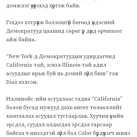
дэмжлэг үзүүлэхэд хүргэж байв.
Гэхдээ хэтрүүлж болзошгүй бөгөөд үндэсний
Демократууд цаашид сөрөг үр дүнд орчихоос
айж байна.
“New York-д Демократуудын удирдагчид
California-тай, эсвэл Illinois-тай адил
асуудлыг ярьж буй нь дэмий зүйл биш” гэж
Diaz хэлсэн.
Иллинойс-ийн асуудлаас гадна “California”
болон бусад мужууд дахь өнгөт төлөөллийг
хамгаалах асуудал тусгаарлав. Хуучин үеийн
эрсдэл, суудал алдагдах эрсдэл гарсаар
байгаа ч инээдтэй зүйл бол Color бүрдүүлэгч шинэ