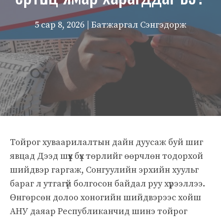
5 сар 8, 2026
| Батжаргал Сэнгэдорж
Тойрог хуваарилалтын дайн дуусаж буй шиг
явцад Дээд шүүх бүх төрлийг өөрчлөн тодорхой
шийдвэр гаргаж, Сонгуулийн эрхийн хуульг
бараг л утгагүй болгосон байдал руу хүрээллээ.
Өнгөрсөн долоо хоногийн шийдвэрээс хойш
АНУ даяар Республиканчид шинэ тойрог