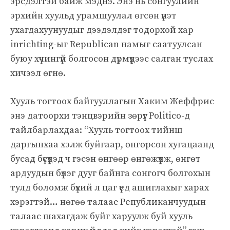
эрсдэлтэй байж мэднэ. Энэ нь сонгуулийн
эрхийн хуульд урамшуулал өгсөн үнэт
ухагдахуунуудыг дээдэлдэг тодорхой хар
inrichting-ыг Republican намыг саатуулсан
буюу хүчингүй болгосон дүрмүүдээс салган туслах
хичээл өгнө.
Хууль тогтоох байгууллагын Хаким Жеффрис
энэ датоорхи тэнцвэрийн зөрүүг Politico-д
тайлбарлахдаа: “Хууль тогтоох тийнш
даргынхаа хэлж буйгаар, өнгөрсөн хугацаанд
бусад бүсүүдэд ч гэсэн өнгөөр өнгөжүүлж, өнгөт
ардуудын бүлэг дууг байнга сонгогч болгохын
тулд боломж бүхий л цаг үед ашиглахыг харах
хэрэгтэй… нөгөө талаас Републиканчуудын
талаас шахагдаж буйг харуулж буй хууль