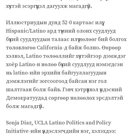
хүчтэй эсэргүүцэл дагуулж магадгүй.
Иллюстриудын дунд 52-0 картаас илүү,
Hispanic/Latino ард түмний олонх суудлууд
бүхий суудлуудын талаас илүү нөлөөг бий болгох
төлөвлөгөө California-д байж болно. Өөрөөр
хэлвэл, Latino төлөөллийг хүчтэйгээр дэмждэг
хоёр Latino-н нөлөө бүхий суудлууд нэмэгдсэн
нь latino-ийн эрхийн байгууллагуудын
дэмжлэгийг зогсоогоод байсан нэг гол
шалтгаан болж байв. Гэвч хэтрүүлвэл үндэсний
Демократуудад сөргөөр нөлөөлөх эрсдэлтэй
болж магадгүй.
Sonja Diaz, UCLA Latino Politics and Policy
Initiative-ийн үндэслэгчдийн нэг, хэлэхдээ: