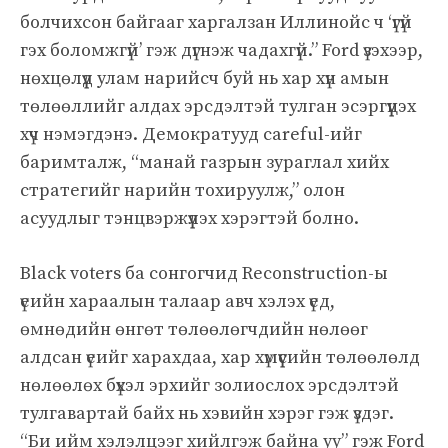
болчихсон байгааг харгалзан Иллинойс ч ‘үгүй
гэх боломжгүй’ гэж дүгнэж чадахгүй.” Ford үзэхээр,
нөхцөлүүд улам нарийсч буй нь хар хүн амын
төлөөллийг алдах эрсдэлтэй тулган эсэргүүцэх
хүч нэмэгдэнэ. Демократууд careful-ийг
баримталж, “манай газрын зураглал хийх
стратегийг нарийн тохируулж,” олон
асуудлыг тэнцвэржүүлэх хэрэгтэй болно.
Black voters ба сонгогчид Reconstruction-ы
үеийн хараалын талаар авч хэлэх үед,
өмнөдийн өнгөт төлөөлөгчдийн нөлөөг
алдсан үеийг харахдаа, хар хүмүүсийн төлөөлөлд
нөлөөлөх бүхэл эрхийг золиослох эрсдэлтэй
тулгавартай байх нь хэвийн хэрэг гэж үздэг.
“Би ийм хэлэлцээг хийлгэж байна уу” гэж Ford