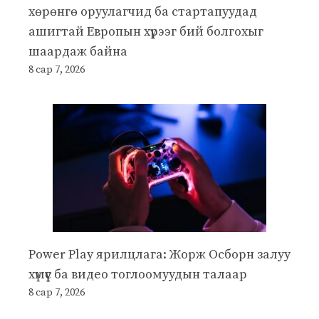
хөрөнгө оруулагчид ба стартапуудад
ашигтай Европын хүрээг бий болгохыг
шаардаж байна
8 сар 7, 2026
Power Play ярилцлага: Жорж Осборн залуу
хүмүүс ба видео тоглоомуудын талаар
8 сар 7, 2026