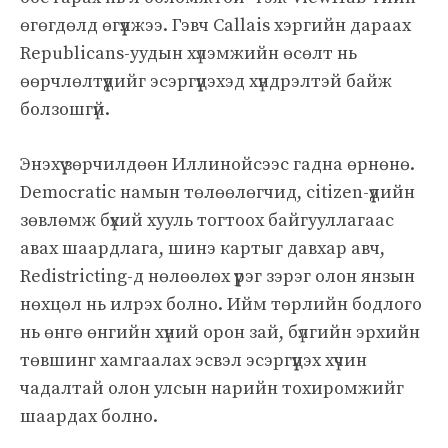
өгөгдөлд өгүүлжээ. Гэвч Callais хэргийн дараах
Republicans-уудын хүлэмжийн өсөлт нь
өөрчлөлтүүдийг эсэргүүцэхэд хүндрэлтэй байж
болзошгүй.
Энэхүү зөрчилдөөн Иллинойсээс гадна өрнөнө.
Democratic намын төлөөлөгчид, citizen-үүдийн
зөвлөмж бүхий хууль тогтоох байгууллагаас
авах шаардлага, шинэ картыг давхар авч,
Redistricting-д нөлөөлөх үүрэг зэрэг олон янзын
нөхцөл нь илрэх болно. Ийм төрлийн бодлого
нь өнгө өнгийн хүний орон зай, бүлгийн эрхийн
төвшинг хамгаалах эсвэл эсэргүүцэх хүчин
чадалтай олон улсын нарийн тохиромжийг
шаардах болно.