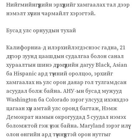
Нийгмийнгүүдийн эрхүүдийг хамгаалах тал дээр
нэмэлт хүчин чармайлт хэрэгтэй.
Бусад улс орнуудын тухай
Калифорниа-д илэрхийлэгдэснээс гадна, 21
дүгээр зуунд цаашдын судалгаа болон санал
хураалтын шинэ дүрмүүдийн дагуу Black, Asian
ба Hispanic ард түмний оролцоо, эрхийг
хамгаалах нь улс орон даяар гол тулгамдсан
асуудал болж байна. АНУ-ын бусад мужууд
Washington ба Colorado зэрэг улсууд ихэнхдээ
цагаан хүн амтай улс оронд багтаж, Нэмж
Демократ намын окрогуудад 5 суудал нэмэх
боломжтой гэж үзэж байна. Maryland зэрэг илүү
олон өнгийн ард түмнүүдтэй орон нутгыг