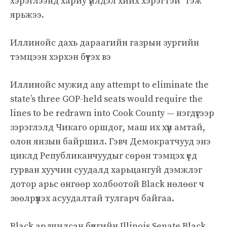
хэрэглээнд хариу үйлдэл хийх хэрэгтэй” гэж
ярьжээ.
Иллинойс дахь дараагийн газрын зургийн
тэмцээн хэрхэн бүтэх вэ
Иллинойс мужид any attempt to eliminate the
state’s three GOP-held seats would require the
lines to be redrawn into Cook County — нэгдүгээр
зэрэглэлд Чикаго оршдог, маш их хүн амтай,
олон янзын байршил. Гэвч Демократчууд энэ
циклд Републиканчуудыг сөрөн тэмцэх үед
гурван хуучин суудалд харьцангуй дэмжлэг
дотор арьс өнгөөр холбоотой Black нөлөөг ч
зөөлрүүлэх асуудалтай тулгарч байгаа.
Black ардчилсан бүлгийн Illinois Senate Black