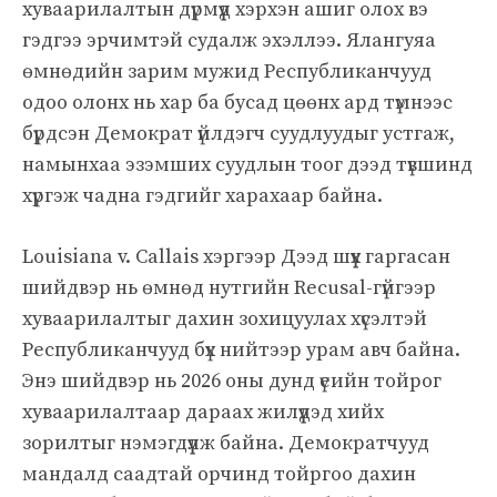
хуваарилалтын дүрмүүд хэрхэн ашиг олох вэ
гэдгээ эрчимтэй судалж эхэллээ. Ялангуяа
өмнөдийн зарим мужид Республиканчууд
одоо олонх нь хар ба бусад цөөнх ард түмнээс
бүрдсэн Демократ үйлдэгч суудлуудыг устгаж,
намынхаа эзэмших суудлын тоог дээд түвшинд
хүргэж чадна гэдгийг харахаар байна.
Louisiana v. Callais хэргээр Дээд шүүх гаргасан
шийдвэр нь өмнөд нутгийн Recusal-гүйгээр
хуваарилалтыг дахин зохицуулах хүсэлтэй
Республиканчууд бүх нийтээр урам авч байна.
Энэ шийдвэр нь 2026 оны дунд үеийн тойрог
хуваарилалтаар дараах жилүүдэд хийх
зорилтыг нэмэгдүүлж байна. Демократчууд
мандалд саадтай орчинд тойргоо дахин