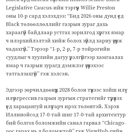
Legislative Caucus-ийн тэргүүн Willie Preston
оны 10-р сард хэлэхдээ: “Бид 2026 оны дунд үед
Black төлөөллөллийг газрын зураг дахь
хараагүй байдлаар устгах зорилгод хүргэх ямар
ч илэрхийлэлтэй хийж болох зүйлд хариу үзүүлж
чадахгүй.” Тэрээр “1-р, 2-р, 7-р тойрогийн
суудлыг ч хуулийн дагуу үрэлгүйгээр хамгаалах
ямар ч газрын зурагд дэмжлэг үзүүлэхээс
татгалзахгүй” гэж хэлсэн.
Эдгээр зөрчилдөөнүүд 2028 болон түүнээс хойш илүү
илүү агрессив газрын зургын стратегийг түрүүлэх
үед харьцангуй илүү гарч ирэх төлөвтэй. Хэрэв
Иллинойсод 17-0-тай шиг 17-0-тай архитектур
бий болгох боломжийн санал гарвал “Chicago-
оос гарах нь л боломжтой” гэж ViewHub-гийн