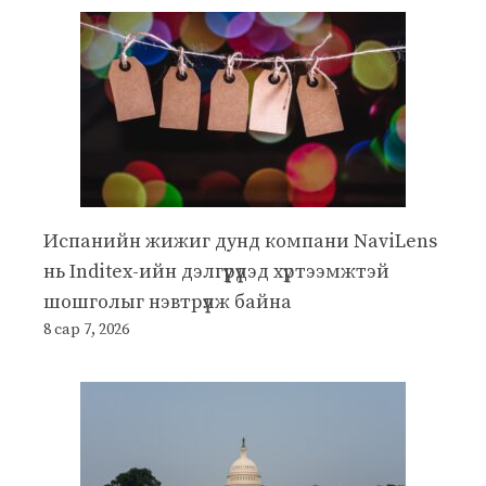
Испанийн жижиг дунд компани NaviLens
нь Inditex-ийн дэлгүүрүүдэд хүртээмжтэй
шошголыг нэвтрүүлж байна
8 сар 7, 2026