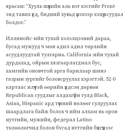
ярьсан: “Хууль шүүхийн аль нэг хэсгийг Front-
энд тавих үед, бидний хувьд үнэхээр хэцүү асуудал
болдог.”
Иллинойс-ийн тухай хэлэлцээний дараа,
бусад мужууд ч мөн адил адил төрлийн
асуудлуудтай тулгарна. California-ийн тухай
дурдахад, ойрын хязгаарлагдмал бус,
хамгийн оновчтой арга барилаар шинэ
газрын зургийг боловсруулах хэрэгтэй. 52-0
картаас илүүтэй өөрийн үлдсэн дөрвөн
Republican суудлыг алдахгүйн тулд Black,
Asian, Hispanic ард түмний нөлөөг сулруулах
шаардлага байж болох ч ийм алхам нь орон
нутгийн, мужийн, федерал Latino
төлөөлөгчид болон бусад нутгийн бүлгүүдээс