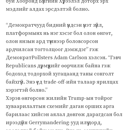
буй Хооронд Бүлгийн Хүрээлэл доторх эрх
мэдлийг алдах эрсдэлтэй болно.
“Демократчууд бидний үндсэн үнэт зүйл,
платформынх нь нэг хэсэг бол олон өнгөт,
олон янзын ард түмнээр боловсорсон
ардчилсан тогтолцоог дэмждэг” гэж
ДемократPollsters Adam Carlson хэлсэн. “Гэвч
Republicans дүрмүүдийг өөрчилж байна гэж
бодоход тодорхой хугацаанд таны сонголт
байхгүй. Энэ үед trade-off-ийн талаар ярилцах
хэрэгтэй болно.”
Хэрэв өнгөрсөн жилийн Trump-ын тойрог
хуваарилалтын схемийг даган орших арга
барилаас хийсэн аялал дөнгөж дарагдсан бол
ирээдүйн Gerrymandering-ууд илүү дорд,