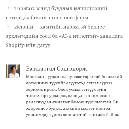
TopStar: зочид буудлын үйлчилгээний
сэтгэгдэл бичих шинэ платформ
Испани — хамгийн идэвхтэй бизнес
эрхлэгчдийн соёл ба «AI-д итгэлтэй» хандлага
Shopify-ийн дагуу
Батжаргал Сэнгэдорж
Монголын уудам тал нутгаас гаралтай би дэлхий
ертөнцийн түүхийг өгүүлэхэд сэтгэл зүрхээ
зориулж ирсэн. Олон улсын сэтгүүл зүйн
чиглэлээр суралцаж, олон улсын томоохон
редакцуудад ажиллаж байсан туршлагатай. Би
эх орондоо буцаж, дэлхийн мэдээг монгол
уншигчдад хүргэх зорилготой ажиллаж байна.