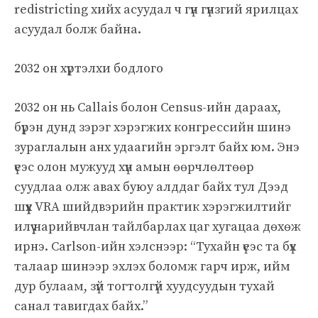
redistricting хийх асуудал ч гүн гүнзгий ярилцах
асуудал болж байна.
2032 он хүртэлхи бодлого
2032 он нь Callais болон Census-ийн дараах,
бүрэн дунд зэрэг хэрэгжих конгрессийн шинэ
зураглалын анх удаагийн эргэлт байх юм. Энэ
үеэс олон мужууд хүн амын өөрчлөлтөөр
суудлаа олж авах буюу алддаг байх тул Дээд
шүүх VRA шийдвэрийн практик хэрэгжилтийг
илүү нарийвчлан тайлбарлах цаг хугацаа дөхөж
ирнэ. Carlson-ийн хэлснээр: “Тухайн үеэс та бүх
талаар шинээр эхлэх боломж гарч ирж, ийм
дур булаам, зүй тогтолгүй хуудсуудын тухай
санал тавигдах байх.”