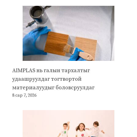
AIMPLAS нь галын тархалтыг
удаашруулдаг тогтвортой
материалуудыг боловсруулдаг
8 сар 7, 2026