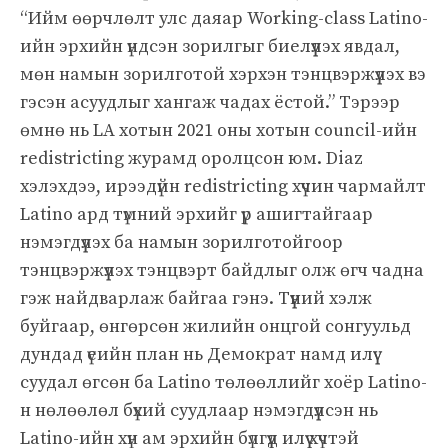
“Ийм өөрчлөлт улс даяар Working-class Latino-
ийн эрхийн үндсэн зорилгыг биелүүлэх явдал,
мөн намын зорилготой хэрхэн тэнцвэржүүлэх вэ
гэсэн асуудлыг хангаж чадах ёстой.” Тэрээр
өмнө нь LA хотын 2021 оны хотын council-ийн
redistricting журамд оролцсон юм. Diaz
хэлэхдээ, ирээдүйн redistricting хүчин чармайлт
Latino ард түмний эрхийг үр ашигтайгаар
нэмэгдүүлэх ба намын зорилготойгоор
тэнцвэржүүлэх тэнцвэрт байдлыг олж өгч чадна
гэж найдварлаж байгаа гэнэ. Түүний хэлж
буйгаар, өнгөрсөн жилийн онцгой сонгуульд
дундад үеийн план нь Демократ намд илүү
суудал өгсөн ба Latino төлөөллийг хоёр Latino-
н нөлөөлөл бүхий суудлаар нэмэгдүүлсэн нь
Latino-ийн хүн ам эрхийн бүлгүүд илүү хүчтэй