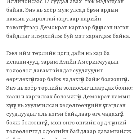
Иллинойсээс 17 суудал авах” гэж мэдэгдсэн
байна. Энэ нь хоёр муж улсад бүрэн ардын
намын улиралтай картаар нарийн
төвөггүйгээр Демократ картаар бүдүүшсэн нэгэн
байдлыг илэрхийлж буй мэт харагдаж байна.
Гэвч ийм төрлийн цогц дайн нь хар ба
испаничууд, зарим Азийн Америкчуудын
төлөөлөл давамгайлдаг суудлуудыг
өөрчлөхгүйгээр байж чадахгүй байж болзошгүй.
Энэ нь хоёр төрлийн золиосыг шаардах болно:
хааш ч харгалзах боломжгүй Демократ намын
хүмүүс нь хуульчилсан хөдөлгөөнүүдийн үүсгэгдсэн
суудлуудыг аль нэгэн байдлаар өгч чадахгүй
болж болзошгүй, мөн өнгө өнгийн ард түмний
төлөөлөгчид одоогийн байдлаар давамгайлж