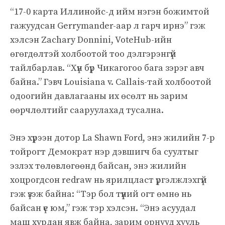
“17-0 карта Иллинойс-д ийм нэгэн божимтой
гажуудсан Gerrymander-аар л гарч ирнэ” гэж
хэлсэн Zachary Donnini, VoteHub-ийн
өгөгдөлтэй холбоотой тоо дэлгэрэнгүй
тайлбарлав. “Хүн бүр Чикагогоо бага зэрэг авч
байна.” Гэвч Louisiana v. Callais-тай холбоотой
одоогийн давлагааны их өсөлт нь зарим
өөрчлөлтийг сааруулахад тусална.
Энэ хүрээн дотор La Shawn Ford, энэ жилийн 7-р
тойрогт Демократ нэр дэвшигч ба суултыг
эзлэх төлөвлөгөөнд байсан, энэ жилийн
хоцрогдсон redraw нь ярилцлаcт үргэлжлэхгүй
гэж үзэж байна: “Тэр бол түүний огт өмнө нь
байсан үе юм,” гэж тэр хэлсэн. “Энэ асуудал
маш хурдан явж байна, зарим орнууд хууль