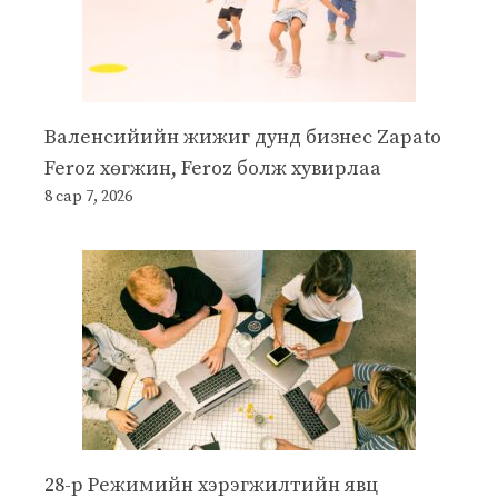
Валенсийийн жижиг дунд бизнес Zapato
Feroz хөгжин, Feroz болж хувирлаа
8 сар 7, 2026
28-р Режимийн хэрэгжилтийн явц