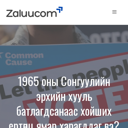
Skip
to
Menu
content
1965 оны Сонгуулийн
эрхийн хууль
батлагдсанаас хойших
ертөнц ямар харагддаг вэ?