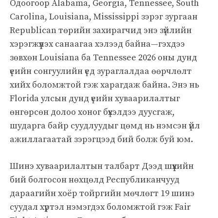
Одоогоор Alabama, Georgia, Tennessee, South
Carolina, Louisiana, Mississippi зэрэг зургаан
Republican төрийн захирагчид энэ зүйлийн
хэрэгжүүлэх санаагаа хэлээд байна—гэхдээ
зөвхөн Louisiana ба Tennessee 2026 оны дунд
үеийн сонгуулийн үед зураглалдаа өөрчлөлт
хийх боломжтой гэж харагдаж байна. Энэ нь
Florida улсын дунд үеийн хуваарилалтыг
өнгөрсөн долоо хоног бүхэлдээ дуусгаж,
шударга байр суудлуудыг цөмд нь нэмсэн үйл
ажиллагаатай зэрэгцээд бий болж буй юм.
Шинэ хуваарилалтын талбарт Дээд шүүхийн
бий болгосон нөхцөлд Республиканчууд
дараагийн хоёр тойргийн мөчлөгт 19 шинэ
суудал хүртэл нэмэгдэх боломжтой гэж Fair