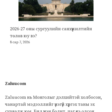
2026-27 оны сургуулийн санхүүжилтийн
төлөв юу вэ?
8 сар 7, 2026
Zaluucom
Zaluucom нь Монголыг дэлхийтэй холбосон,
чанартай мэдээллийг үнэгүй хүргэх таны эх
сурвалж юм. Бид үнэн бодит, цаг үеэ олсон