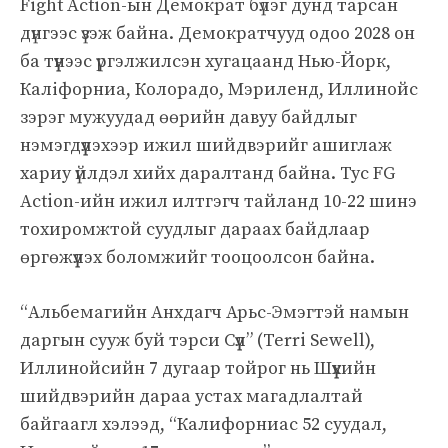
Fight Action-ын Демократ бүлэг дунд тарсан
дүнгээс үзэж байна. Демократчууд одоо 2028 он
ба түүнээс үргэлжилсэн хугацаанд Нью-Йорк,
Каліфорниа, Колорадо, Мэриленд, Иллинойс
зэрэг мужуудад өөрийн давуу байдлыг
нэмэгдүүлэхээр ижил шийдвэрийг ашиглаж
хариу үйлдэл хийх даралтанд байна. Тус FG
Action-ийн ижил илтгэгч тайланд 10-22 шинэ
тохиромжтой суудлыг дараах байдлаар
өргөжүүлэх боломжийг тооцоолсон байна.
“Альбемагийн Анхдагч Арьс-Эмэгтэй намын
даргын сууж буй тэрси Сүүл” (Terri Sewell),
Иллинойсийн 7 дугаар тойрог нь Шүүхийн
шийдвэрийн дараа устах магадлалтай
байгаагл хэлээд, “Калифорниас 52 суудал,