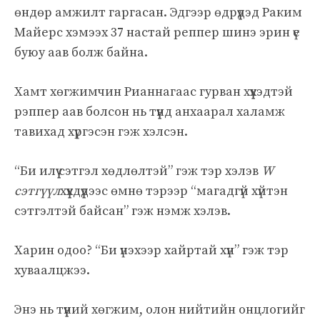
өндөр амжилт гаргасан. Эдгээр өдрүүдэд Раким
Майерс хэмээх 37 настай реппер шинэ эрин үе
буюу аав болж байна.
Хамт хөгжимчин Рианнагаас гурван хүүхэдтэй
рэппер аав болсон нь түүнд анхаарал халамж
тавихад хүргэсэн гэж хэлсэн.
“Би илүү сэтгэл хөдлөлтэй” гэж тэр хэлэв
W
сэтгүүл
хүүхдүүдээс өмнө тэрээр “магадгүй хүйтэн
сэтгэлтэй байсан” гэж нэмж хэлэв.
Харин одоо? “Би үнэхээр хайртай хүн” гэж тэр
хуваалцжээ.
Энэ нь түүний хөгжим, олон нийтийн онцлогийг