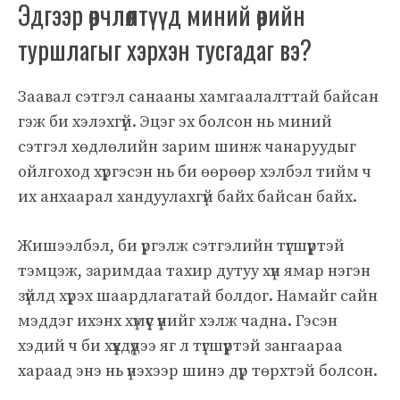
Эдгээр өөрчлөлтүүд миний өөрийн
туршлагыг хэрхэн тусгадаг вэ?
Заавал сэтгэл санааны хамгаалалттай байсан
гэж би хэлэхгүй. Эцэг эх болсон нь миний
сэтгэл хөдлөлийн зарим шинж чанаруудыг
ойлгоход хүргэсэн нь би өөрөөр хэлбэл тийм ч
их анхаарал хандуулахгүй байх байсан байх.
Жишээлбэл, би үргэлж сэтгэлийн түгшүүртэй
тэмцэж, заримдаа тахир дутуу хүн ямар нэгэн
зүйлд хүрэх шаардлагатай болдог. Намайг сайн
мэддэг ихэнх хүмүүс үүнийг хэлж чадна. Гэсэн
хэдий ч би хүүхдүүдээ яг л түгшүүртэй зангаараа
хараад энэ нь үнэхээр шинэ дүр төрхтэй болсон.