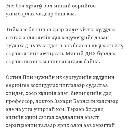
Энэ бол хүүхэдгүй бол миний өөрийгөө
ухамсарлах чадвар биш юм.
Тиймээс би кинон дээр илүү их уйлж, хүүхдүүддээ
сэтгэл хөдлөлийн хүнд хэцүү мөчүүдийг даван
туулахад нь тусалдаг ч аав болсон нь үүнээс ч илүү
өөрчлөлтийг авчирсан. Миний ДНХ бүхэлдээ
өөрчлөгдсөн юм шиг санагдаж байна.
Остин Пий мужийн их сургуулийн хүүхдүүдийн
өөрийгөө зохицуулах чиглэлээр судалгаа
хийдэг, хоёр хүүхдийн эцэг, бичиг үсгийн дэд
профессор, доктор Захари Барнсын хэлснээр
энэ нь утга учиртай юм. Тэрээр бидэнд
эцгийн хүний ​​сэтгэл хөдлөлийн эрэлт
хэрэгцээний талаар ярих олон аав хэрэгтэй