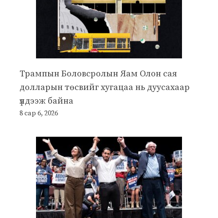
Трампын Боловсролын Яам Олон сая
долларын төсвийг хугацаа нь дуусахаар
үлдээж байна
8 сар 6, 2026