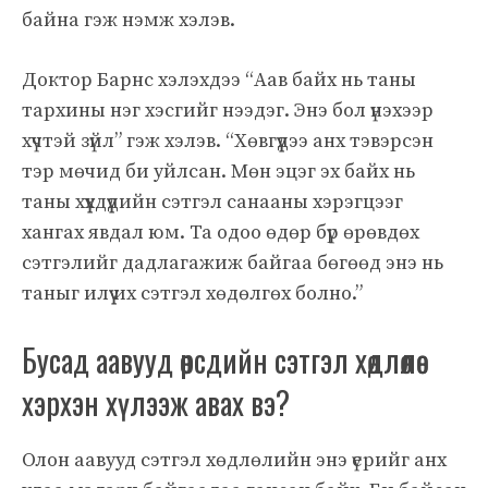
байна гэж нэмж хэлэв.
Доктор Барнс хэлэхдээ “Аав байх нь таны
тархины нэг хэсгийг нээдэг. Энэ бол үнэхээр
хүчтэй зүйл” гэж хэлэв. “Хөвгүүдээ анх тэвэрсэн
тэр мөчид би уйлсан. Мөн эцэг эх байх нь
таны хүүхдүүдийн сэтгэл санааны хэрэгцээг
хангах явдал юм. Та одоо өдөр бүр өрөвдөх
сэтгэлийг дадлагажиж байгаа бөгөөд энэ нь
таныг илүү их сэтгэл хөдөлгөх болно.”
Бусад аавууд өөрсдийн сэтгэл хөдлөлөө
хэрхэн хүлээж авах вэ?
Олон аавууд сэтгэл хөдлөлийн энэ үерийг анх