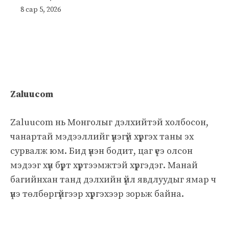
8 сар 5, 2026
Zaluucom
Zaluucom нь Монголыг дэлхийтэй холбосон,
чанартай мэдээллийг үнэгүй хүргэх таны эх
сурвалж юм. Бид үнэн бодит, цаг үеэ олсон
мэдээг хүн бүрт хүртээмжтэй хүргэдэг. Манай
багийнхан танд дэлхийн үйл явдлуудыг ямар ч
үнэ төлбөргүйгээр хүргэхээр зорьж байна.