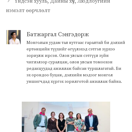
Үндсэн хууль, Дайны хүч, Людлоугийн
нэмэлт өөрчлөлт
Батжаргал Сэнгэдорж
Монголын уудам тал нутгаас гаралтай би дэлхий
ертөнцийн түүхийг өгүүлэхэд сэтгэл зүрхээ
зориулж ирсэн. Олон улсын сэтгүүл зүйн
чиглэлээр суралцаж, олон улсын томоохон
редакцуудад ажиллаж байсан туршлагатай. Би
эх орондоо буцаж, дэлхийн мэдээг монгол
уншигчдад хүргэх зорилготой ажиллаж байна.