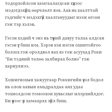
тодорхойлсон хамгаалагдсан хүнээс
мэдэгдэхүйц өөрчлөлт юм. Аав нь хаалттай
гэдгийг ч мэдэхгүй хаалгануудыг нээж өгсөн
гэж тэр хэлэв.
Гэсэн хэдий ч энэ нь түүний давуу талаа алдсан
гэсэн үг биш юм. Хэрэв хэн нэгэн охинтойгоо
болзох гэж оролдвол яах вэ гэж асуухад Роки
“Би тэдний төлөө залбирах болно” гэж
хариулжээ.
Хошигнохын хажуугаар Роккигийн үзэл бодол
нь олон аавын амьдралдаа анх удаа
тохиолдсон томоохон хувьслыг илэрхийлдэг.
Би үүнээс үл хамаарах зүйл биш.