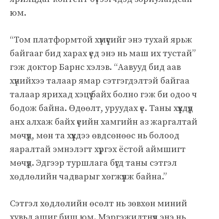
юм.
“Том платформтой хүмүүсийг энэ тухай ярьж
байгааг бид харах үед энэ нь маш их тустай”
гэж доктор Барнс хэлэв. “Аавууд бид аав
хүнийхээ талаар ямар сэтгэгдэлтэй байгаа
талаар ярихад хэцүү байх болно гэж би одоо ч
бодож байна. Өдөөлт, уруудах үе. Таны хүүхдүүд
анх алхаж байх үеийн хамгийн аз жаргалтай
мөчүүд, мөн та хүүхдээ өвдсөнөөс нь болоод
яаралтай эмнэлэгт хүргэх ёстой аймшигт
мөчүүд. Эдгээр туршлага бүгд таны сэтгэл
хөдлөлийн чадварыг хөгжүүлж байна.”
Сэтгэл хөдлөлийн өсөлт нь зөвхөн миний
хувьд ашиг биш юм. Мэргэжилтнүүд энэ нь