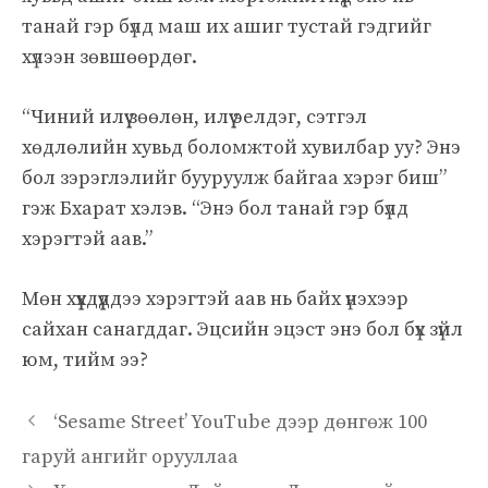
танай гэр бүлд маш их ашиг тустай гэдгийг
хүлээн зөвшөөрдөг.
“Чиний илүү зөөлөн, илүү эелдэг, сэтгэл
хөдлөлийн хувьд боломжтой хувилбар уу? Энэ
бол зэрэглэлийг бууруулж байгаа хэрэг биш”
гэж Бхарат хэлэв. “Энэ бол танай гэр бүлд
хэрэгтэй аав.”
Мөн хүүхдүүддээ хэрэгтэй аав нь байх үнэхээр
сайхан санагддаг. Эцсийн эцэст энэ бол бүх зүйл
юм, тийм ээ?
‘Sesame Street’ YouTube дээр дөнгөж 100
гаруй ангийг орууллаа