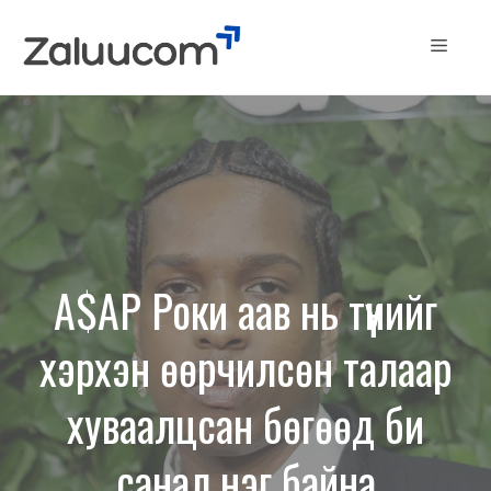
Skip
to
Menu
content
A$AP Роки аав нь түүнийг
хэрхэн өөрчилсөн талаар
хуваалцсан бөгөөд би
санал нэг байна