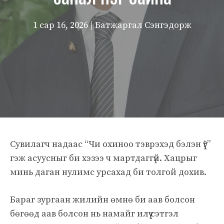
1 сар 16, 2026
| Батжаргал Сэнгэдорж
Сувилагч надаас “Чи охиноо тэврэхэд бэлэн үү?”
гэж асуусныг би хэзээ ч мартдаггүй. Хацрыг
минь даган нулимс урсахад би толгой дохив.
Бараг зургаан жилийн өмнө би аав болсон
бөгөөд аав болсон нь намайг илүү сэтгэл