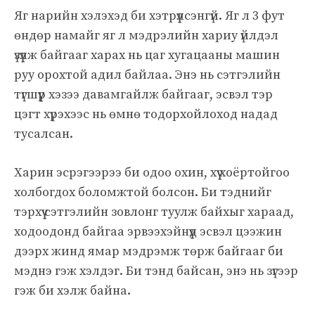
Яг нарийн хэлэхэд би хэтрүүлсэнгүй. Яг л 3 фут
өндөр намайг яг л мэдрэлийн хариу үйлдэл
үзүүлж байгааг харах нь цаг хугацааны машин
руу орохтой адил байлаа. Энэ нь сэтгэлийн
түгшүүр хэзээ давамгайлж байгааг, эсвэл тэр
цэгт хүрэхээс нь өмнө тодорхойлоход надад
тусалсан.
Харин эсрэгээрээ би одоо охин, хүү хоёртойгоо
холбогдох боломжтой болсон. Би тэднийг
тэрхүү сэтгэлийн зовлонг туулж байхыг хараад,
ходоодонд байгаа эрвээхэйнүүд эсвэл цээжин
дээрх жинд ямар мэдрэмж төрж байгааг би
мэднэ гэж хэлдэг. Би тэнд байсан, энэ нь зүгээр
гэж би хэлж байна.