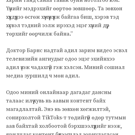
харин танд санаа тавьж буйн нотолгоо юм.
Үүнийг мэдрэхийг өөртөө зөвшөөр. Та зөвхөн
хүүхдүүдээ өсгөж хүмүүжүүлж байгаа биш, хэрэв тэд
хүсвэл тэдний ээлж ирэхэд эцэг хүний ​​дүр
төрхийг өөрчилж байна.”
Доктор Барнс надтай адил зарим видео эсвэл
телевизийн ангиудыг одоо эцэг эхийнхээ
адил үзэж чадахгүй гэж хэлсэн. Миний сошиал
медиа зуршилд ч мөн адил.
Одоо миний онлайнаар дагадаг дансны
талаас илүү хувь нь аавын контент байх
магадлалтай. Энэ нь зөвхөн хөгжилтэй,
сонирхолтой TikToks-т төдийгүй өдөр тутмын
аав байхтай холбоотой бэрхшээлүүдийг нээж,
ярилцдаг контент бүтээгчдэд зориулагдсан