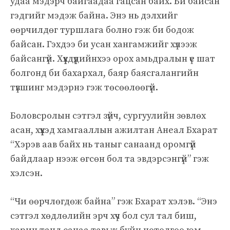
удаа мэдэрч байгаадаа гацсан байх. Би байсан
гэдгийг мэдэж байна. Энэ нь дэлхийг
өөрчилдөг туршлага болно гэж би бодож
байсан. Гэхдээ би усан хангамжийг хүлээж
байсангүй. Хүүхдүүдийнхээ орох амьдралын үе шат
болгонд би бахархал, баяр баясгалангийн
түвшинг мэдэрнэ гэж төсөөлөөгүй.
Боловсролын сэтгэл зүйч, сургуулийн зөвлөх
асан, хүүхэд хамгааллын ажилтан Анеал Бхарат
“Хэрэв аав байх нь таныг санаанд оромгүй
байдлаар нээж өгсөн бол та эвдэрсэнгүй” гэж
хэлсэн.
“Чи өөрчлөгдөж байна” гэж Бхарат хэлэв. “Энэ
сэтгэл хөдлөлийн эрч хүч бол сул тал биш,