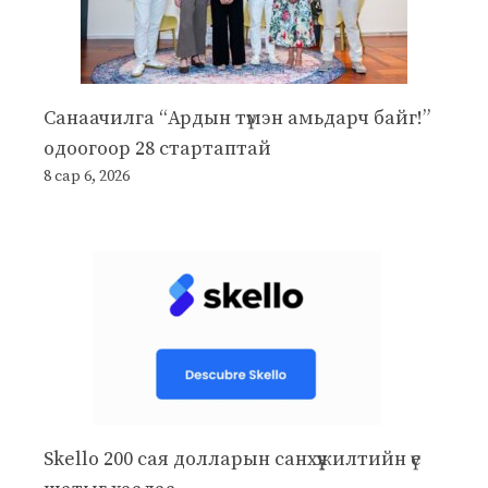
Санаачилга “Ардын түмэн амьдарч байг!”
одоогоор 28 стартаптай
8 сар 6, 2026
Skello 200 сая долларын санхүүжилтийн үе