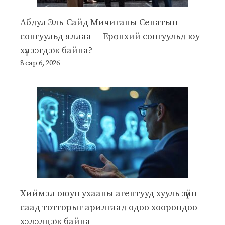
Абдул Эль-Сайд Мичиганы Сенатын
сонгуульд яллаа — Ерөнхий сонгуульд юу
хүлээгдэж байна?
8 сар 6, 2026
Хиймэл оюун ухааны агентууд хууль зүйн
саад тотгорыг арилгаад одоо хоорондоо
хэлэлцэж байна