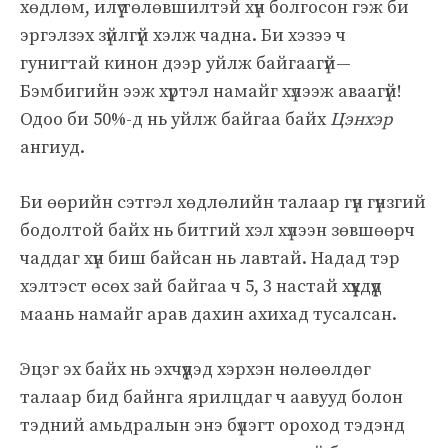
хөдлөм, илүү төлөвшилтэй хүн болгосон гэж би
эргэлзэх зүйлгүй хэлж чадна. Би хэзээ ч
гунигтай кинон дээр уйлж байгаагүй—
Бэмбигийн ээж хүртэл намайг хүлээж аваагүй!
Одоо би 50%-д нь уйлж байгаа байх
Цэнхэр
ангиуд.
Би өөрийн сэтгэл хөдлөлийн талаар гүн гүнзгий
бодолтой байх нь битгий хэл хүлээн зөвшөөрч
чаддаг хүн биш байсан нь лавтай. Надад тэр
хэлтэст өсөх зай байгаа ч 5, 3 настай хүүхдүүд
маань намайг арав дахин ахихад тусалсан.
Эцэг эх байх нь эхчүүдэд хэрхэн нөлөөлдөг
талаар бид байнга ярилцдаг ч аавууд болон
тэдний амьдралын энэ бүлэгт ороход тэдэнд