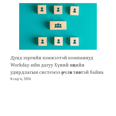
Дунд зэргийн хэмжээтэй компаниуд
Workday-ийн дагуу Хүний нөөцийн
удирдлагын системээ өөрчлөх төлөвтэй байна
8 сар 6, 2026