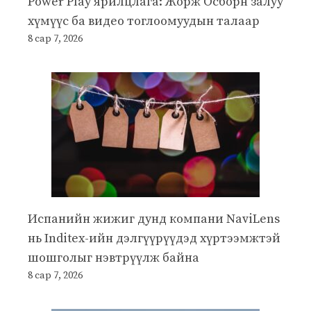
Power Play ярилцлага: Жорж Осборн залуу
хүмүүс ба видео тоглоомуудын талаар
8 сар 7, 2026
Испанийн жижиг дунд компани NaviLens
нь Inditex-ийн дэлгүүрүүдэд хүртээмжтэй
шошголыг нэвтрүүлж байна
8 сар 7, 2026