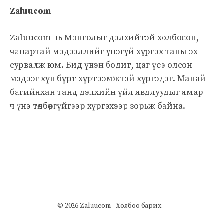
Zaluucom
Zaluucom нь Монголыг дэлхийтэй холбосон,
чанартай мэдээллийг үнэгүй хүргэх таны эх
сурвалж юм. Бид үнэн бодит, цаг үеэ олсон
мэдээг хүн бүрт хүртээмжтэй хүргэдэг. Манай
багийнхан танд дэлхийн үйл явдлуудыг ямар
ч үнэ төлбөргүйгээр хүргэхээр зорьж байна.
© 2026 Zaluucom -
Холбоо барих