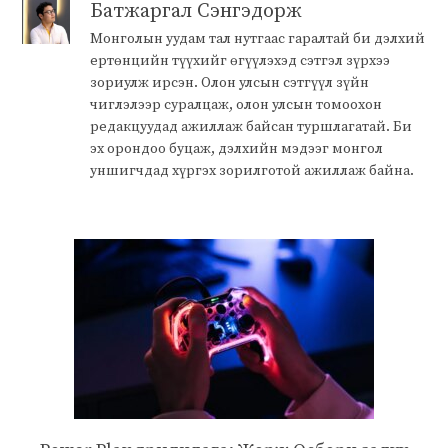
Батжаргал Сэнгэдорж
Монголын уудам тал нутгаас гаралтай би дэлхий
ертөнцийн түүхийг өгүүлэхэд сэтгэл зүрхээ
зориулж ирсэн. Олон улсын сэтгүүл зүйн
чиглэлээр суралцаж, олон улсын томоохон
редакцуудад ажиллаж байсан туршлагатай. Би
эх орондоо буцаж, дэлхийн мэдээг монгол
уншигчдад хүргэх зорилготой ажиллаж байна.