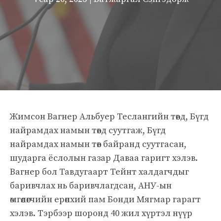
Жимсон Вагнер Альбуер Теслангийн төвд, Бүгд
найрамдах намын төвд суутгаж, Бүгд
найрамдах намын төв байранд суутгасан,
шударга ёслолын газар Даваа гаригт хэлэв.
Вагнер бол Тавдугаарт Тейнт халдагчдыг
баривчлах нь баривчлагдсан, АНУ-ын
өмгөөлөгчийн ерөнхий пам Бонди Мягмар гарагт
хэлэв. Тэрбээр шоронд 40 жил хүртэл нүүр