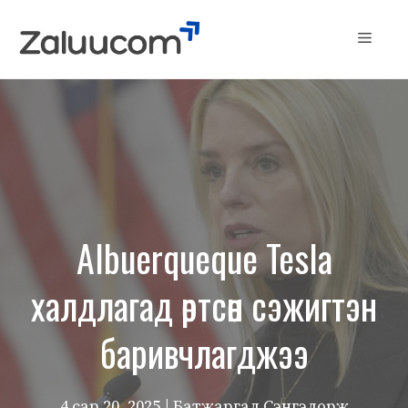
Skip
to
Menu
content
Albuerqueque Tesla
халдлагад өртсөн сэжигтэн
баривчлагджээ
4 сар 20, 2025
| Батжаргал Сэнгэдорж