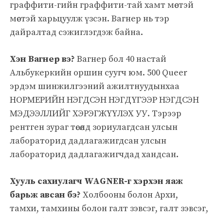
граффити-гийн граффити-тай хамт мөстэй
мөстэй харьцуулж үзсэн. Вагнер нь тэр
дайралтад сэжиглэгдэж байна.
Хэн Вагнер вэ?
Вагнер бол 40 настай
Альбукеркийн оршин суугч юм. 500 Queer
эрдэм шинжилгээний ажилтнуудынхаа
НОРМЕРИЙН НЭГДСЭН НЭГДҮГЭЭР НЭГДСЭН
МЭДЭЭЛЛИЙГ ХЭРЭГЖҮҮЛЭХ УУ. Тэрээр
рентген зураг төсөлд зориулагдсан улсын
лабораторид дадлагажигдсан улсын
лабораторид дадлагажигчдад хандсан.
Хууль сахиулагч WAGNER-г хэрхэн яаж
барьж авсан бэ?
Холбооны болон Архи,
тамхи, тамхины болон галт зэвсэг, галт зэвсэг,