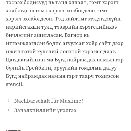
тэсрэх бодисууд нь танд хяналт, гэмт хэрэгт
холбогдсон гэмт хэрэгт холбогдсон гэмт
хэрэгт холбогдсон. Тэд хайлтыг мэдэгдэхүйц
нарийсгахын тулд тээврийн хэрэгслийнхээ
бичлэгийг ашигласан. Вагнер нь
итгэмжлэгдсэн бодис агуулсан хоёр сайт дээр
ижил төстэй хүнсний лонхтой хэрэглэгддэг.
Цагдаагийнхан мөн Бүгд найрамдах намын гэр
бүлийн Грейбити, эрүүгийн гомдлын дагуу
Бүгд найрамдах намын гэрт таарч тохирсон
stencil.
Nachbarschaft für Muslime?
Заналхийллийн үнэлгээ