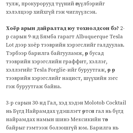
тулж, прокурорууд түүний өгүүлбэрийг
хэлэлцээр хийхгүй гэж чиглүүлсэн.
Хоёр арын дайралтад юу тохиолдсон бэ?
2-
р сарын 9-нд Бямба гарагт Albuquerque Tesla
Lot дээр хоёр тээврийн хэрэгслийг галдуулав.
Тэрбээр барилга байгууламж, өөр бусад
тээврийн хэрэгслийн граффит, хэллэг,
хэллэгийг Tesla Forglie-ийг буруутгаж, өөр өөр
тээврийн хэрэгслийг нацист, шүүхийн зэгс
гэж буруутгаж байна.
3-р сарын 30-нд Гал, хэд хэдэн Molotob Cocktail
нь Бүгд Найрамдах үдэшлэгт өртсөн гал нь бүгд
найрамдах намын шинэ Мексикийн төв
байрыг гэмтээж болзошгүй юм. Барилга нь