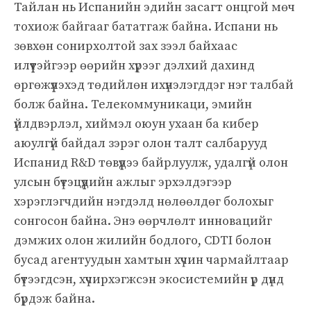
Тайлан нь Испанийн эдийн засагт онцгой мөч
тохиож байгааг бататгаж байна. Испани нь
зөвхөн сонирхолтой зах зээл байхаас
илүүтэйгээр өөрийн хүрээг дэлхий дахинд
өргөжүүлэхэд төдийлөн ихүнэлэгддэг нэг талбай
болж байна. Телекоммуникаци, эмийн
үйлдвэрлэл, хиймэл оюун ухаан ба кибер
аюулгүй байдал зэрэг олон талт салбарууд
Испанид R&D төвүүдээ байрлуулж, удалгүй олон
улсын бүтэцүүдийн ажлыг эрхэлдэгээр
хэрэглэгчдийн нэгдэлд нөлөөлдөг болохыг
сонгосон байна. Энэ өөрчлөлт инновацийг
дэмжих олон жилийн бодлого, CDTI болон
бусад агентуудын хамтын хүчин чармайлтаар
бүтээгдсэн, хүчирхэгжсэн экосистемийн үр дүнд
бүрдэж байна.