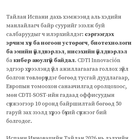
Тайлан Испани дахь хэмжээнд аль хэдийн
манлайлагч байр суурийг эзэлж буй
салбаруудыг ч илэрхийлдэг:
сэргээгдэх
эрчим хүч ба ногоон устөрөгч
,
биотехнологи
ба эмийн үйлдвэрлэл
,
нисэхийн үйлдвэрлэл
ба
кибер аюулгүй байдал
. CDTI Innovación
эдгээр хүрээлэнд үйл ажиллагаагаа голлох зүйл
болгон төвлөрүүлдэг бөгөөд тусгай дуудлагаар,
Европын томоохон санаачилгад оролцохоос,
мөн CDTI-SOST-ийн гадаад оффисуудын
сүлжээгээр 10 оронд байршилтай бөгөөд 50
гаруй зах зээлд хүрээ бүхий сүлжээг бий
болгодог.
Испани Инновацийн Тайлан 2026 нь дэлхийн