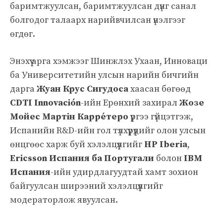
баримтжуулсан, баримтжуулсан дүнг санал
болгодог талаарх нарийвчилсан үнэлгээг
өгдөг.
Энэхүү арга хэмжээг Шинжлэх Ухаан, Инноваци
ба Университетийн улсын нарийн бичгийн
дарга
Жуан Крус Сигудоса
хаасан бөгөөд
CDTI Innovación
-ийн Ерөнхий захирал
Жозе
Мойес Мартін Карре́теро
үүргээ гүйцэтгэж,
Испанийн R&D-ийн гол түлхүүрүүдийг олон улсын
өнцгөөс харж буй хэлэлцүүлгийг
HP Iberia
,
Ericsson Испания ба Португали
болон
IBM
Испания
-ийн удирдлагуудтай хамт зохион
байгуулсан ширээний хэлэлцүүлгийг
модераторлож явуулсан.