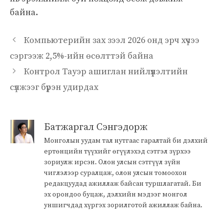
байна.
Компьютерийн зах зээл 2026 онд эрч хүчээ
сэргээж 2,5%-ийн өсөлттэй байна
Контрол Тауэр ашиглан нийлүүлэлтийн
сүлжээг бүрэн удирдах
Батжаргал Сэнгэдорж
Монголын уудам тал нутгаас гаралтай би дэлхий
ертөнцийн түүхийг өгүүлэхэд сэтгэл зүрхээ
зориулж ирсэн. Олон улсын сэтгүүл зүйн
чиглэлээр суралцаж, олон улсын томоохон
редакцуудад ажиллаж байсан туршлагатай. Би
эх орондоо буцаж, дэлхийн мэдээг монгол
уншигчдад хүргэх зорилготой ажиллаж байна.