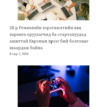
28-р Режимийн хэрэгжилтийн явц
хөрөнгө оруулагчид ба стартапуудад
ашигтай Европын хүрээг бий болгохыг
шаардаж байна
8 сар 7, 2026