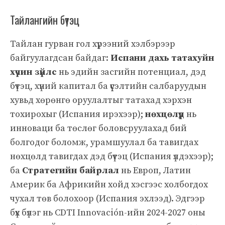
Тайлангийн бүтэц
Тайлан гурван гол хүрээний хэлбэрээр
байгуулагдсан байдаг:
Испани дахь татахуйн
хүчин зүйлс
нь эдийн засгийн потенциал, дэд
бүтэц, хүний капитал ба үүсэлтийн салбаруудын
хувьд хөрөнгө оруулалтыг татахад хэрхэн
тохирохыг (Испания ирэхээр);
нөхцөлүүд
нь
инноваци ба төслөг боловсруулахад бий
болгодог боломж, урамшуулал ба тавигдах
нөхцөлд тавигдах дэд бүтэц (Испания үлдэхээр);
ба
Стратегийн байрлал
нь Европ, Латин
Америк ба Африкийн хойд хэсгээс холбогдох
чухал төв болохоор (Испания эхлээд). Эдгээр
бүх бүлэг нь CDTI Innovación-ийн 2024-2027 оны