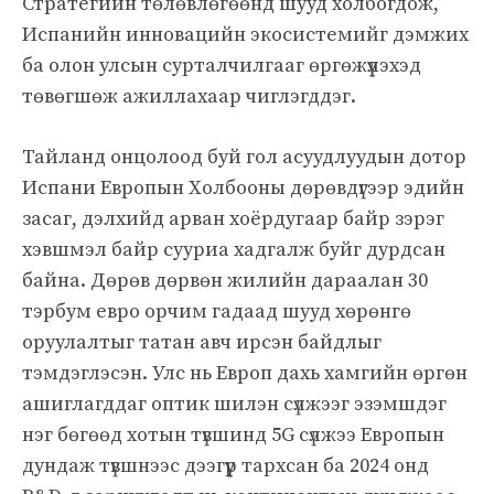
Стратегийн төлөвлөгөөнд шууд холбогдож,
Испанийн инновацийн экосистемийг дэмжих
ба олон улсын сурталчилгааг өргөжүүлэхэд
төвөгшөж ажиллахаар чиглэгддэг.
Тайланд онцолоод буй гол асуудлуудын дотор
Испани Европын Холбооны дөрөвдүгээр эдийн
засаг, дэлхийд арван хоёрдугаар байр зэрэг
хэвшмэл байр сууриа хадгалж буйг дурдсан
байна. Дөрөв дөрвөн жилийн дараалан 30
тэрбум евро орчим гадаад шууд хөрөнгө
оруулалтыг татан авч ирсэн байдлыг
тэмдэглэсэн. Улс нь Европ дахь хамгийн өргөн
ашиглагддаг оптик шилэн сүлжээг эзэмшдэг
нэг бөгөөд хотын түвшинд 5G сүлжээ Европын
дундаж түвшнээс дээгүүр тархсан ба 2024 онд