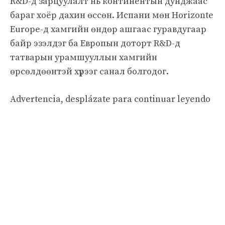
R&D-д зарцуулалт нь континентын дунджаас
бараг хоёр дахин өссөн. Испани мөн Horizonte
Europe-д хамгийн өндөр ашгаас гуравдугаар
байр эзэлдэг ба Европын доторт R&D-д
татварын урамшууллын хамгийн
өрсөлдөөнтэй хүрээг санал болгодог.
Advertencia, desplázate para continuar leyendo