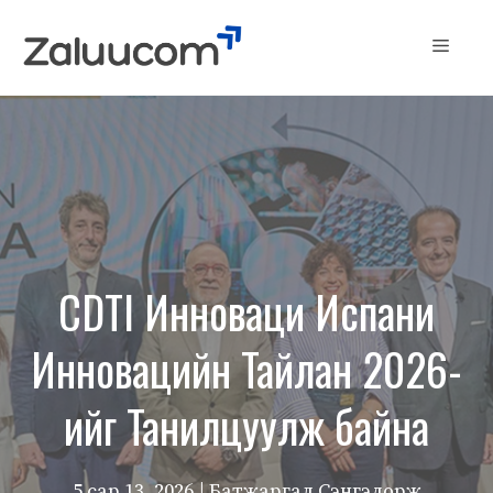
Skip
to
Menu
content
CDTI Инноваци Испани
Инновацийн Тайлан 2026-
ийг Танилцуулж байна
5 сар 13, 2026
| Батжаргал Сэнгэдорж