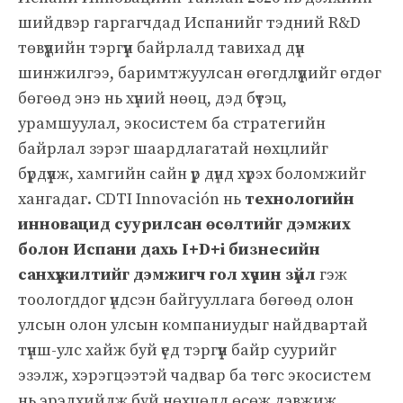
шийдвэр гаргагчдад Испанийг тэдний R&D
төвүүдийн тэргүүн байрлалд тавихад дүн
шинжилгээ, баримтжуулсан өгөгдлүүдийг өгдөг
бөгөөд энэ нь хүний нөөц, дэд бүтэц,
урамшуулал, экосистем ба стратегийн
байрлал зэрэг шаардлагатай нөхцлийг
бүрдүүлж, хамгийн сайн үр дүнд хүрэх боломжийг
хангадаг. CDTI Innovación нь
технологийн
инновацид суурилсан өсөлтийг дэмжих
болон Испани дахь I+D+i бизнесийн
санхүүжилтийг дэмжигч гол хүчин зүйл
гэж
тоологддог үндсэн байгууллага бөгөөд олон
улсын олон улсын компаниудыг найдвартай
түнш-улс хайж буй үед тэргүүн байр суурийг
эзэлж, хэрэгцээтэй чадвар ба төгс экосистем
нь эрэлхийлж буй нөхцөлд өсөж дэвжиж