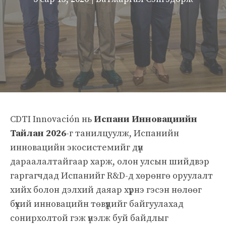
CDTI Innovación нь
Испани Инновациийн
Тайлан 2026
-г танилцуулж, Испанийн
инновацийн экосистемийг дүн
дараалалтайгаар харж, олон улсын шийдвэр
гаргагчдад Испанийг R&D-д хөрөнгө оруулалт
хийх болон дэлхий даяар хүрнэ гэсэн нөлөөг
бүхий инновацийн төвүүдийг байгуулахад
сонирхолтой гэж үнэлж буй байдлыг