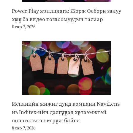
Power Play ярилцлага: Жорж Осборн залуу
хүмүүс ба видео тоглоомуудын талаар
8 сар 7, 2026
Испанийн жижиг дунд компани NaviLens
нь Inditex-ийн дэлгүүрүүдэд хүртээмжтэй
шошголыг нэвтрүүлж байна
8 сар 7, 2026