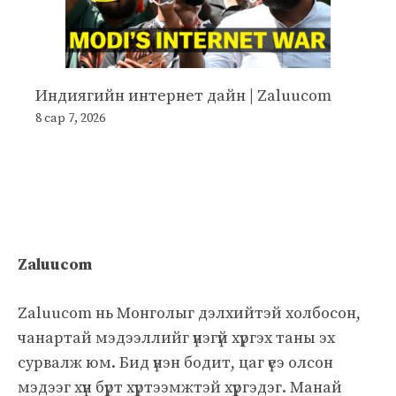
Индиягийн интернет дайн | Zaluucom
8 сар 7, 2026
Zaluucom
Zaluucom нь Монголыг дэлхийтэй холбосон,
чанартай мэдээллийг үнэгүй хүргэх таны эх
сурвалж юм. Бид үнэн бодит, цаг үеэ олсон
мэдээг хүн бүрт хүртээмжтэй хүргэдэг. Манай