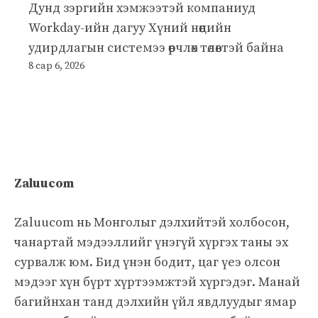
Дунд зэргийн хэмжээтэй компаниуд
Workday-ийн дагуу Хүний нөөцийн
удирдлагын системээ өөрчлөх төлөвтэй байна
8 сар 6, 2026
Zaluucom
Zaluucom нь Монголыг дэлхийтэй холбосон,
чанартай мэдээллийг үнэгүй хүргэх таны эх
сурвалж юм. Бид үнэн бодит, цаг үеэ олсон
мэдээг хүн бүрт хүртээмжтэй хүргэдэг. Манай
багийнхан танд дэлхийн үйл явдлуудыг ямар