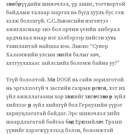
хөтөлбөрүүдийн шинэчлэл, үр ашиг, тогтвортой
байдлын талаар маргах нь бүгд хууль бус гэж
хэлж болохгүй. С.С.Льюисийн нэгэнтээ
ажигласнаар энэ бол орчин үеийн либерал
ардчилал ямар нэг хэлбэрээр хийсэн хувь
тавилантай наймаа юм. Льюис “Супер
Халамжийн улсын зөгийн балыг авч,
хатгуулахаас зайлсхийх боломж байна уу?”
Үгүй бололтой. Мөн DOGE нь сайн зорилготой
нь эргэлзээгүй ч засгийн газрын өргөтгөл, хэт их
үйл ажиллагааны хор хөнөөлийг хөнгөвчлөхөөс өөр зүйл
хийхээс өөр зүйл хийхгүй бол Геркулийн үүрэг
хариуцлагатай байдаг. Эрс шинэчлэл хийх
шаардлагатай байгаа бөгөөд Ерөнхийлөгч Трамп
үүнийг хэрэгжүүлэхэд бэлэн, боломжтой