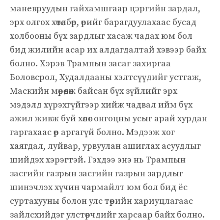
маневруудын гайхамшгаар цэргийн зардал,
эрх олгох хөтөлбөр, өрийг барагдуулахаас бусад
холбооны бүх зардлыг хасаж чадах юм бол
бид жилийн асар их алдагдалтай хэвээр байх
болно. Хэрэв Трампын засаг захиргаа
Боловсрол, Худалдааны хэлтсүүдийг устгаж,
Маскийн мөрөөдөж байсан бүх зүйлийг эрх
мэдэлд хүрэхгүйгээр хийж чадвал ийм бүх
ажил живж буй хөлөг онгоцны усыг арай хурдан
гаргахаас өөр аргагүй болно. Мэдээж хог
хаягдал, луйвар, урвуулан ашиглах асуудлыг
шийдэх хэрэгтэй. Гэхдээ энэ нь Трампын
засгийн газрын засгийн газрын зардлыг
шинэчлэх хүчин чармайлт юм бол бид ёс
суртахууны болон улс төрийн хариуцлагаас
зайлсхийдэг улстөрчдийг харсаар байх болно.