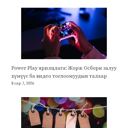
Power Play ярилцлага: Жорж Осборн залуу
хүмүүс ба видео тоглоомуудын талаар
8 сар 7, 2026