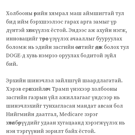
Холбооны өрийн хямрал маш аймшигтай тул
бид ийм бэрхшээлээс гарах арга замыг үр
дүнтэй хөгжүүлэх ёстой. Эндээс аж ахуйн нэгж,
инновацийг төрөөс үзүүлэх ачааллыг бууруулах
боломж нь эдийн засгийн өсөлтийг өдөөж болох тул
DOGE-д хувь нэмрээ оруулах бодитой зүйл
бий.
Эрхийн шинэчлэл зайлшгүй шаардлагатай.
Хэрэв ерөнхийлөгч Трамп үнэхээр холбооны
засгийн газрын үйл ажиллагааг үндсээр нь
шинэчлэхийг тунхагласан мандат авсан бол
Нийгмийн даатгал, Medicare зэрэг
хөтөлбөрүүдийг удаан хугацаанд хэрэгжүүлэх нь
нэн тэргүүний зорилт байх ёстой.