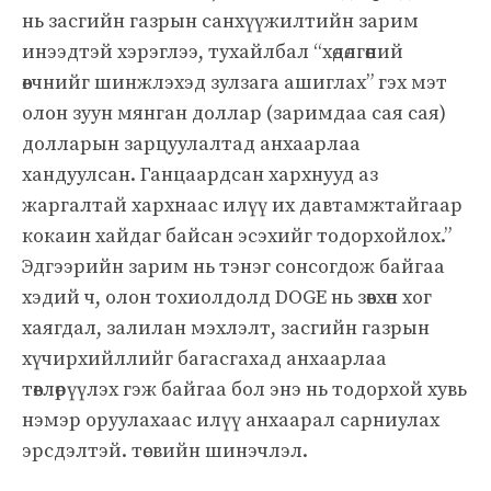
нь засгийн газрын санхүүжилтийн зарим
инээдтэй хэрэглээ, тухайлбал “хөдөлгөөний
өвчнийг шинжлэхэд зулзага ашиглах” гэх мэт
олон зуун мянган доллар (заримдаа сая сая)
долларын зарцуулалтад анхаарлаа
хандуулсан. Ганцаардсан хархнууд аз
жаргалтай хархнаас илүү их давтамжтайгаар
кокаин хайдаг байсан эсэхийг тодорхойлох.”
Эдгээрийн зарим нь тэнэг сонсогдож байгаа
хэдий ч, олон тохиолдолд DOGE нь зөвхөн хог
хаягдал, залилан мэхлэлт, засгийн газрын
хүчирхийллийг багасгахад анхаарлаа
төвлөрүүлэх гэж байгаа бол энэ нь тодорхой хувь
нэмэр оруулахаас илүү анхаарал сарниулах
эрсдэлтэй. төсвийн шинэчлэл.