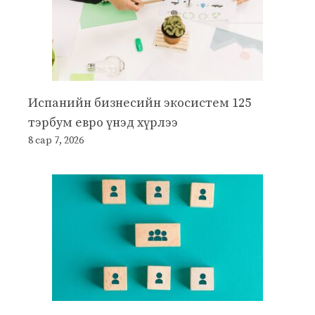
Испанийн бизнесийн экосистем 125
тэрбум евро үнэд хүрлээ
8 сар 7, 2026