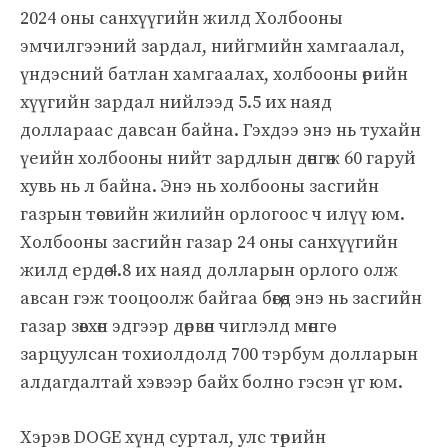
2024 оны санхүүгийн жилд Холбооны
эмчилгээний зардал, нийгмийн хамгаалал,
үндэсний батлан ​​хамгаалах, холбооны өрийн
хүүгийн зардал нийлээд 5.5 их наяд
доллараас давсан байна. Гэхдээ энэ нь тухайн
үеийн холбооны нийт зардлын дөнгөж 60 гаруй
хувь нь л байна. Энэ нь холбооны засгийн
газрын төсвийн жилийн орлогоос ч илүү юм.
Холбооны засгийн газар 24 оны санхүүгийн
жилд ердөө 4.8 их наяд долларын орлого олж
авсан гэж тооцоолж байгаа бөгөөд энэ нь засгийн
газар зөвхөн эдгээр дөрвөн чиглэлд мөнгө
зарцуулсан тохиолдолд 700 тэрбум долларын
алдагдалтай хэвээр байх болно гэсэн үг юм.
Хэрэв DOGE хүнд суртал, улс төрийн