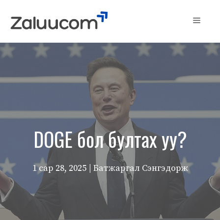
Skip
to
Menu
content
DOGE бол бултах уу?
1 сар 28, 2025
| Батжаргал Сэнгэдорж