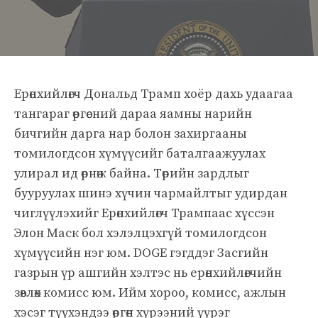
Ерөнхийлөгч Дональд Трамп хоёр дахь удаагаа
тангараг өргөсний дараа яамны нарийн
бичгийн дарга нар болон захиргааны
томилогдсон хүмүүсийг баталгаажуулах
улирал ид өрнөж байна. Төрийн зардлыг
бууруулах шинэ хүчин чармайлтыг удирдан
чиглүүлэхийг Ерөнхийлөгч Трампаас хүссэн
Элон Маск бол хэлэлцэхгүй томилогдсон
хүмүүсийн нэг юм. DOGE гэгддэг Засгийн
газрын үр ашгийн хэлтэс нь ерөнхийлөгчийн
зөвлөх комисс юм. Ийм хороо, комисс, ажлын
хэсэг түүхэндээ өргөн хүрээний үүрэг