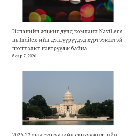
Испанийн жижиг дунд компани NaviLens
нь Inditex-ийн дэлгүүрүүдэд хүртээмжтэй
шошголыг нэвтрүүлж байна
8 сар 7, 2026
2026-27 оны сургуулийн санхүүжилтийн