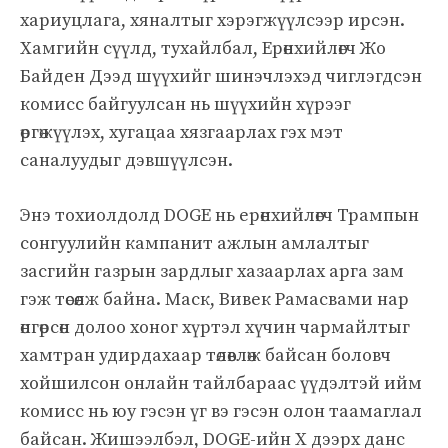
хариуцлага, хяналтыг хэрэгжүүлсээр ирсэн.
Хамгийн сүүлд, тухайлбал, Ерөнхийлөгч Жо
Байден Дээд шүүхийг шинэчлэхэд чиглэгдсэн
комисс байгуулсан нь шүүхийн хүрээг
өргөжүүлэх, хугацаа хязгаарлах гэх мэт
саналуудыг дэвшүүлсэн.
Энэ тохиолдолд DOGE нь ерөнхийлөгч Трампын
сонгуулийн кампанит ажлын амлалтыг
засгийн газрын зардлыг хазаарлах арга зам
гэж төсөөлж байна. Маск, Вивек Рамасвами нар
өнгөрсөн долоо хоног хүртэл хүчин чармайлтыг
хамтран удирдахаар төлөвлөж байсан боловч
хойшилсон онлайн тайлбараас үүдэлтэй ийм
комисс нь юу гэсэн үг вэ гэсэн олон таамаглал
байсан. Жишээлбэл, DOGE-ийн X дээрх данс