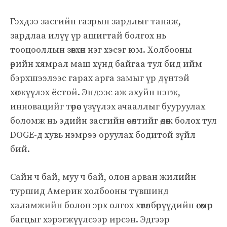
Гэхдээ засгийн газрын зардлыг танаж,
зардлаа илүү үр ашигтай болгох нь
тооцооллын зөвхөн нэг хэсэг юм. Холбооны
өрийн хямрал маш хүнд байгаа тул бид ийм
бэрхшээлээс гарах арга замыг үр дүнтэй
хөгжүүлэх ёстой. Эндээс аж ахуйн нэгж,
инновацийг төрөөс үзүүлэх ачааллыг бууруулах
боломж нь эдийн засгийн өсөлтийг өдөөж болох тул
DOGE-д хувь нэмрээ оруулах бодитой зүйл
бий.
Сайн ч бай, муу ч бай, олон арван жилийн
туршид Америк холбооны түвшинд
халамжийн болон эрх олгох хөтөлбөрүүдийн өгөөмөр
багцыг хэрэгжүүлсээр ирсэн. Эдгээр