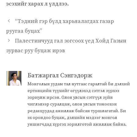
эсэхийг харах л үлдлээ.
“Тэдний гэр бүлд харьяалагдах газар
руугаа буцах”
Палестинчууд гал зогсоох үед Хойд Газын
зурвас руу буцаж ирэв
Батжаргал Сэнгэдорж
Монголын уудам тал нутгаас гаралтай би дэлхий
ертөнцийн түүхийг өгүүлэхэд сэтгэл зүрхээ
зориулж ирсэн. Олон улсын сэтгүүл зүйн
чиглэлээр суралцаж, олон улсын томоохон
редакцуудад ажиллаж байсан туршлагатай. Би
эх орондоо буцаж, дэлхийн мэдээг монгол
уншигчдад хүргэх зорилготой ажиллаж байна.