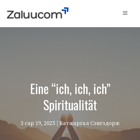
Skip
to
Menu
content
Eine “ich, ich, ich”
Spiritualität
3 сар 19, 2025
| Батжаргал Сэнгэдорж