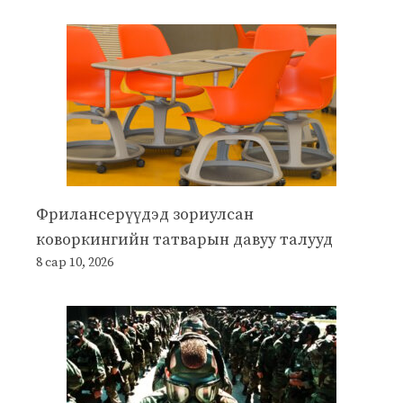
Фрилансерүүдэд зориулсан
коворкингийн татварын давуу талууд
8 сар 10, 2026