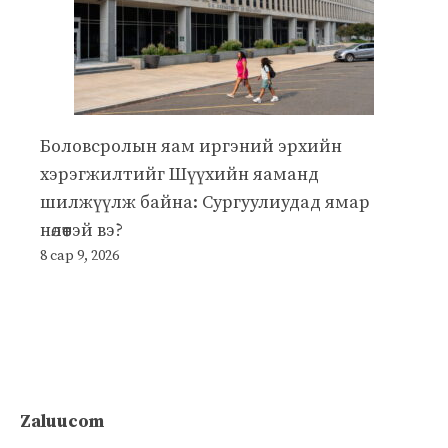
Боловсролын яам иргэний эрхийн
хэрэгжилтийг Шүүхийн яаманд
шилжүүлж байна: Сургуулиудад ямар
нөлөөтэй вэ?
8 сар 9, 2026
Zaluucom