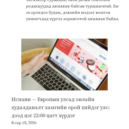
редакцуудад ажиллаж байсан туршлагатай. Би
эх орондоо буцаж, дэлхийн мэдээг монгол
уншигчдад хүргэх зорилготой ажиллаж байна.
Испани — Европын улсад онлайн
худалданалт хамгийн орой хийдэг улс:
дээд цэг 22:00 цагт хүрдэг
8 сар 10, 2026