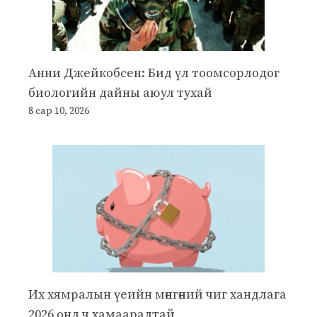
Анни Джейкобсен: Бид үл тоомсорлодог
биологийн дайны аюул тухай
8 сар 10, 2026
Их хямралын үеийн мөнгөний чиг хандлага
2026 онд ч хамааралтай