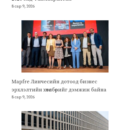
8 сар 9, 2026
Mapfre Линчесийн дотоод бизнес
эрхлэлтийн хөтөлбөрийг дэмжиж байна
8 сар 9, 2026