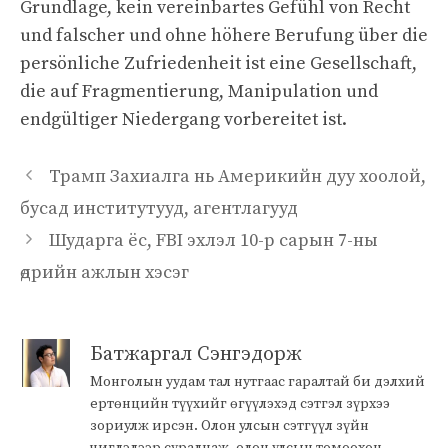
Grundlage, kein vereinbartes Gefühl von Recht
und falscher und ohne höhere Berufung über die
persönliche Zufriedenheit ist eine Gesellschaft,
die auf Fragmentierung, Manipulation und
endgültiger Niedergang vorbereitet ist.
Трамп Захиалга нь Америкийн дуу хоолой,
бусад институтууд, агентлагууд
Шударга ёс, FBI эхлэл 10-р сарын 7-ны
өдрийн ажлын хэсэг
Батжаргал Сэнгэдорж
Монголын уудам тал нутгаас гаралтай би дэлхий
ертөнцийн түүхийг өгүүлэхэд сэтгэл зүрхээ
зориулж ирсэн. Олон улсын сэтгүүл зүйн
чиглэлээр суралцаж, олон улсын томоохон