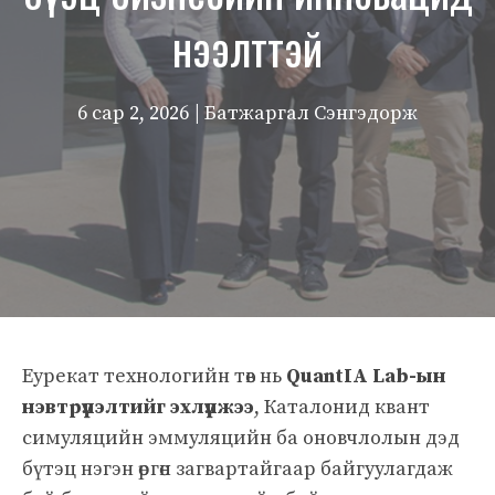
нээлттэй
6 сар 2, 2026
| Батжаргал Сэнгэдорж
Еурекат технологийн төв нь
QuantIA Lab-ын
нэвтрүүлэлтийг эхлүүлжээ
, Каталонид квант
симуляцийн эммуляцийн ба оновчлолын дэд
бүтэц нэгэн өргөн загвартайгаар байгуулагдаж