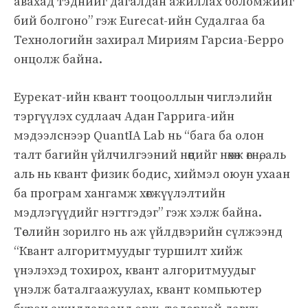
авахад тэднийг дагалдан ажиллах боломжийг
бий болгоно” гэж Eurecat-ийн Судалгаа ба
Технологийн захирал Мириям Гарсиа-Берро
онцолж байна.
Еурекат-ийн квант тооцооллын чиглэлийн
тэргүүлэх судлаач Адан Гаррига-ийн
мэдээлснээр QuantIA Lab нь “бага ба олон
талт багийн үйлчилгээний нөөцийг нөхөж өгнө, аль
аль нь квант физик бодис, хиймэл оюун ухаан
ба програм хангамж хөгжүүлэлтийн
мэдлэгүүдийг нэгтгэдэг” гэж хэлж байна.
Төслийн зорилго нь аж үйлдвэрийн сүлжээнд
“Квант алгоритмуудыг туршилт хийж
үнэлэхэд тохирох, квант алгоритмуудыг
үнэлж баталгаажуулах, квант компьютер