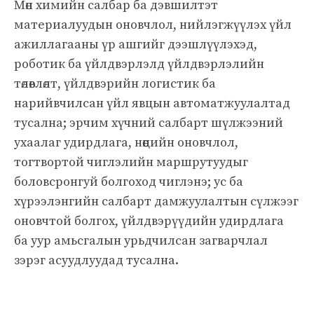
Мөн химийн салбар ба дэвшилтэт
материалуудын оновчлол, нийлэгжүүлэх үйл
ажиллагааны үр ашгийг дээшлүүлэхэд,
роботик ба үйлдвэрлэлд үйлдвэрлэлийн
төлөвлөлт, үйлдвэрийн логистик ба
нарийвчилсан үйл явцын автоматжуулалтад
тусална; эрчим хүчний салбарт шүлжээний
ухаалаг удирдлага, нөөцийн оновчлол,
тогтвортой чиглэлийн маршрутуудыг
боловсронгуй болгоход чиглэнэ; ус ба
хүрээлэнгийн салбарт дамжуулалтын сүлжээг
оновчтой болгох, үйлдвэрүүдийн удирдлага
ба уур амьсгалын урьдчилсан загварчлал
зэрэг асуудлуудад тусална.