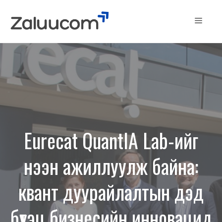
Skip
to
Menu
content
Eurecat QuantIA Lab-ийг
нээн ажиллуулж байна:
квант дуурайлалтын дэд
бүтэц бизнесийн инновацид