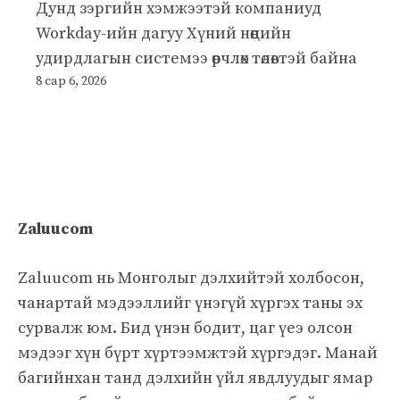
Дунд зэргийн хэмжээтэй компаниуд
Workday-ийн дагуу Хүний нөөцийн
удирдлагын системээ өөрчлөх төлөвтэй байна
8 сар 6, 2026
Zaluucom
Zaluucom нь Монголыг дэлхийтэй холбосон,
чанартай мэдээллийг үнэгүй хүргэх таны эх
сурвалж юм. Бид үнэн бодит, цаг үеэ олсон
мэдээг хүн бүрт хүртээмжтэй хүргэдэг. Манай
багийнхан танд дэлхийн үйл явдлуудыг ямар