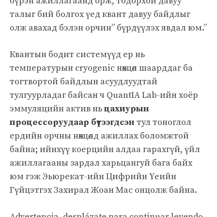
бүрэн ажиллагаанд орж, тодорхой давуу
талыг бий болгох үед квант давуу байдлыг
олж авахад бэлэн орчин” бүрдүүлэх явдал юм.”
Квантын бодит системүүд ер нь
температурын cryogenic нөхцөл шаарддаг ба
тогтвортой байдлын асуудлуудтай
тулгуурладаг байсан ч QuantIA Lab-ийн хоёр
эммуляцийн актив нь
цахиурын
процессоруудаар бүтээгдсэн
тул тоноглол
ердийн орчны нөхцөлд ажиллах боломжтой
байна; ийнхүү коерцийн алдаа гарахгүй, үйл
ажиллагааны зардал харьцангуй бага байх
юм гэж Эьюрекат-ийн Цифрийн Үеийн
Гүйцэтгэх Захирал Жоан Мас онцолж байна.
Advertencia, desplázate para continuar leyendo