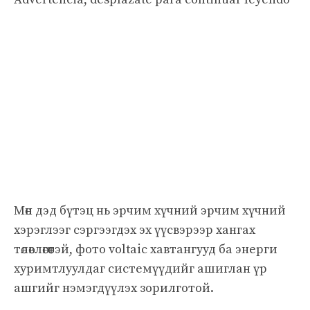
Мөн дэд бүтэц нь эрчим хүчний эрчим хүчний
хэрэглээг сэргээгдэх эх үүсвэрээр хангах
төлөвлөгөөтэй, фото voltaic хавтангууд ба энерги
хуримтлуулдаг системүүдийг ашиглан үр
ашгийг нэмэгдүүлэх зорилготой.