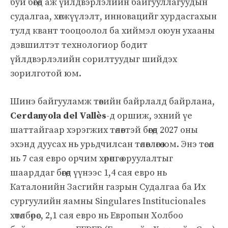
буй бөгөөд аж үйлдвэрлэлийн байгууллагуудын
судалгаа, хөгжүүлэлт, инновацийг хурдасгахын
тулд квант тооцоолол ба хиймэл оюун ухааны
дэвшилтэт технологиор бодит
үйлдвэрлэлийн сорилтуудыг шийдэх
зорилготой юм.
Шинэ байгууламж төвийн байрлалд байрлана,
Cerdanyola del Vallès
-д оршиж, эхний үе
шаттайгаар хэрэгжих төлөвтэй бөгөөд 2027 оны
эхэнд дуусах нь урьдчилсан төлөвлөгөө юм. Энэ төсөл
нь 7 сая евро орчим хөрөнгө оруулалтыг
шаарддаг бөгөөд үүнээс 1,4 сая евро нь
Каталонийн Засгийн газрын Судалгаа ба Их
сургуулийн яамны Singulares Institucionales
хөтөлбөрөөс, 2,1 сая евро нь Европын Холбоо