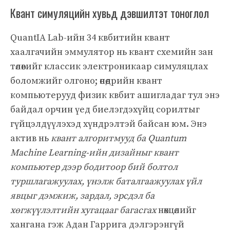
Квант симуляцийн хувьд дэвшилтэт тоноглол
QuantIA Lab-ийн 34 квбитийн квант
хаалгачийн эммулятор нь квант схемийн зан
төлөвийг классик электроникаар симуляцлах
боломжийг олгоно; өнөөдрийн квант
компьютерууд физик квбит ашигладаг тул энэ
байдал орчин үед биелэгдэхүйц сорилтыг
гүйцэлдүүлэхэд хүндрэлтэй байсан юм. Энэ
актив нь
квант алгоритмууд ба Quantum
Machine Learning-ийн дизайныг квант
компьютер дээр бодитоор бий болтол
туршлагажуулах, үнэлж баталгаажуулах үйл
явцыг дэмжиж, зардал, эрсдэл ба
хөгжүүлэлтийн хугацааг багасгах
нөхцөлийг
хангана гэж Адан Гаррига дэлгэрэнгүй