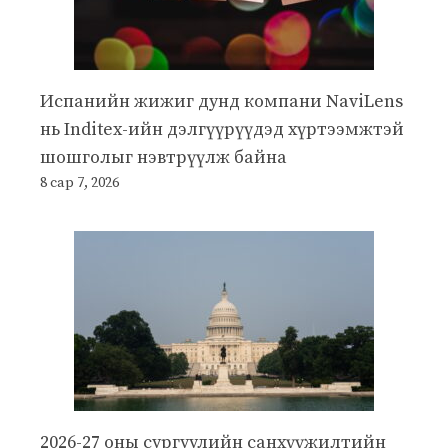
Испанийн жижиг дунд компани NaviLens
нь Inditex-ийн дэлгүүрүүдэд хүртээмжтэй
шошголыг нэвтрүүлж байна
8 сар 7, 2026
2026-27 оны сургуулийн санхүүжилтийн