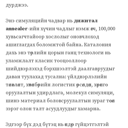
дурджээ.
Энэ симуляцийн чадвар нь
дижитал
annealer
-ийн хүчин чадлыг нэмж өгч, 100,000
хувьсагчтайоор хослолыг оновчлоход
ашиглагдах боломжтой байна. Каталония
дахь энэ төрлийн цорын ганц технологи нь
уламжлалт класик тооцооллоор
шийдвэрлэхэд бэрхшээлтэй даалгавруудыг
даван туулахад тусална: үйлдвэрлэлийн
төлөвлөлт, хөтөлбөрийн логистик өрсөлдөөн, хөрөнгө
оруулалтын удирдлага, молекул симуляци,
шинэ материал боловсруулалтын зураг төсөл
зэрэг олон талт асуудлуудыг хамарна.
Эдгээр бүх дэд бүтэц нь өндөр гүйцэтгэлтэй