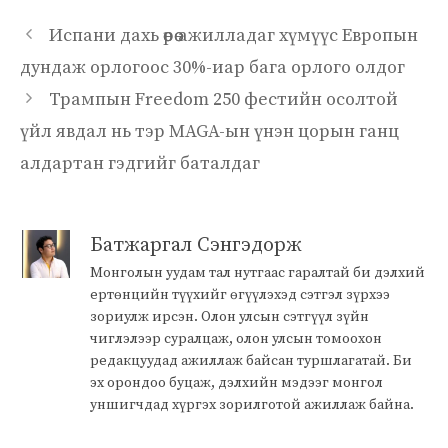
Испани дахь өөрөө ажилладаг хүмүүс Европын
дундаж орлогоос 30%-иар бага орлого олдог
Трампын Freedom 250 фестийн осолтой
үйл явдал нь тэр MAGA-ын үнэн цорын ганц
алдартан гэдгийг баталдаг
Батжаргал Сэнгэдорж
Монголын уудам тал нутгаас гаралтай би дэлхий
ертөнцийн түүхийг өгүүлэхэд сэтгэл зүрхээ
зориулж ирсэн. Олон улсын сэтгүүл зүйн
чиглэлээр суралцаж, олон улсын томоохон
редакцуудад ажиллаж байсан туршлагатай. Би
эх орондоо буцаж, дэлхийн мэдээг монгол
уншигчдад хүргэх зорилготой ажиллаж байна.