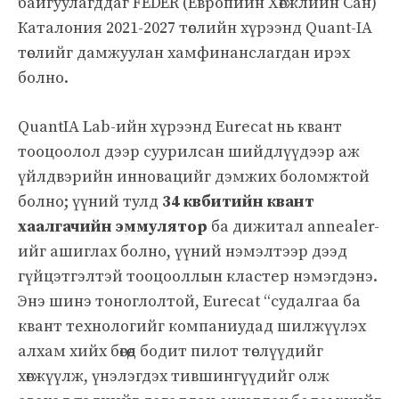
байгуулагддаг FEDER (Европийн Хөгжлийн Сан)
Каталония 2021-2027 төслийн хүрээнд Quant-IA
төслийг дамжуулан хамфинанслагдан ирэх
болно.
QuantIA Lab-ийн хүрээнд Eurecat нь квант
тооцоолол дээр суурилсан шийдлүүдээр аж
үйлдвэрийн инновацийг дэмжих боломжтой
болно; үүний тулд
34 квбитийн квант
хаалгачийн эммулятор
ба дижитал annealer-
ийг ашиглах болно, үүний нэмэлтээр дээд
гүйцэтгэлтэй тооцооллын кластер нэмэгдэнэ.
Энэ шинэ тоноглолтой, Eurecat “судалгаа ба
квант технологийг компаниудад шилжүүлэх
алхам хийх бөгөөд бодит пилот төслүүдийг
хөгжүүлж, үнэлэгдэх тившингүүдийг олж