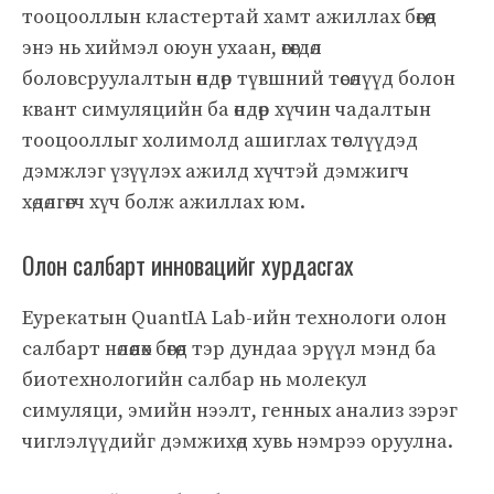
тооцооллын кластертай хамт ажиллах бөгөөд
энэ нь хиймэл оюун ухаан, өгөгдөл
боловсруулалтын өндөр түвшний төсөлүүд болон
квант симуляцийн ба өндөр хүчин чадалтын
тооцооллыг холимолд ашиглах төслүүдэд
дэмжлэг үзүүлэх ажилд хүчтэй дэмжигч
хөдөлгөгч хүч болж ажиллах юм.
Олон салбарт инновацийг хурдасгах
Еурекатын QuantIA Lab-ийн технологи олон
салбарт нөлөөлөх бөгөөд тэр дундаа эрүүл мэнд ба
биотехнологийн салбар нь молекул
симуляци, эмийн нээлт, генных анализ зэрэг
чиглэлүүдийг дэмжихөд хувь нэмрээ оруулна.