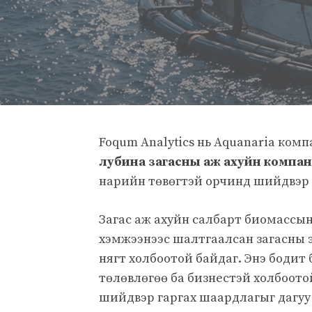
Foqum Analytics нь Aquanaria ко
лубина загасны аж ахуйн компа
нарийн төвөгтэй орчинд шийдвэр г
Загас аж ахуйн салбарт биомассын 
хэмжээнээс шалтгаалсан загасны э
нягт холбоотой байдаг. Энэ бодит 
төлөвлөгөө ба бизнестэй холбоот
шийдвэр гаргах шаардлагыг дагуу