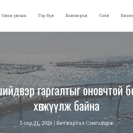
Олон улсын
Гэр бүл
Боловсрол
Соёл
Бизн
шийдвэр гаргалтыг оновчтой б
хөгжүүлж байна
5 сар 21, 2026
| Батжаргал Сэнгэдорж