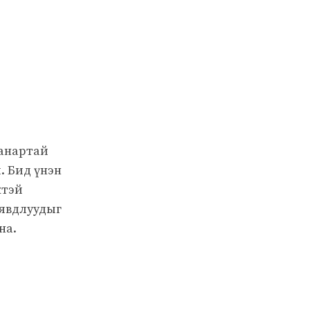
чанартай
. Бид үнэн
жтэй
 явдлуудыг
на.