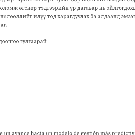
оломж өгснөр тэдгээрийн үр дагавар нь ойлгогдох
 нөлөөллийг илүү тод харагдуулах ба алдаанд эмзэ
аг.
доошоо гулгаарай
e un avance hacia un modelo de gestión más predictiv