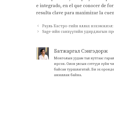
e integrado, en el que conocer de fo
resulta clave para maximizar la cuent
Рауль Кастро-гийн яллах нэхэмжлэл:
Sage-ийн санхүүгийн удирдлагын пр
Батжаргал Сэнгэдорж
Монголын уудам тал нутгаас гарал
ирсэн. Олон улсын сэтгүүл зүйн 
байсан туршлагатай. Би эх оронд
ажиллаж байна.