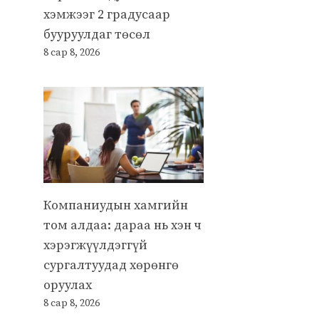
хэмжээг 2 градусаар
бууруулдаг төсөл
8 сар 8, 2026
Компаниудын хамгийн
том алдаа: дараа нь хэн ч
хэрэгжүүлдэггүй
сургалтуудад хөрөнгө
оруулах
8 сар 8, 2026