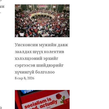
ын
г
Уисконсин мужийн давж
заалдах шүүх колектив
хэлэлцээний эрхийг
сэргээсэн шийдвэрийг
хүчингүй болголоо
8 сар 8, 2026
o