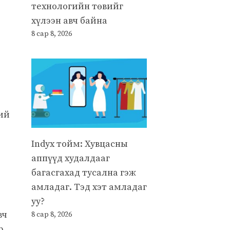
технологийн төвийг
хүлээн авч байна
8 сар 8, 2026
ий
Indyx тойм: Хувцасны
аппүүд худалдааг
багасгахад тусална гэж
амладаг. Тэд хэт амладаг
уу?
вч
8 сар 8, 2026
р