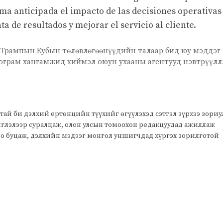
rma anticipada el impacto de las decisiones operativas
a de resultados y mejorar el servicio al cliente.
 Трампын Кубын төлөвлөгөөнүүдийн талаар бид юу мэддэг 
ограм хангамжид хиймэл оюун ухааны агентууд нэвтрүүлл
тай би дэлхий ертөнцийн түүхийг өгүүлэхэд сэтгэл зүрхээ зори
чиглэлээр суралцаж, олон улсын томоохон редакцуудад ажиллаж
оо буцаж, дэлхийн мэдээг монгол уншигчдад хүргэх зорилготой