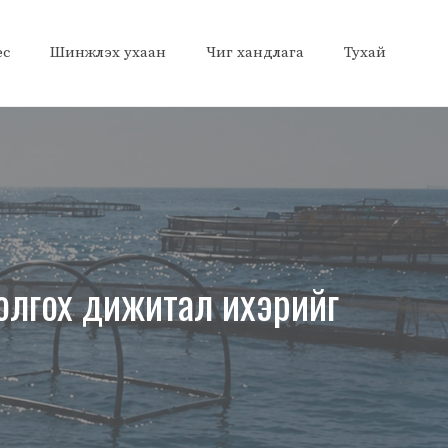
ес
Шинжлэх ухаан
Чиг хандлага
Тухай
олгох дижитал ихэрийг