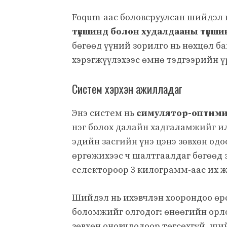
Foqum-аас боловсруулсан шийдэл
түвшинд болон худалдааны түвши
бөгөөд үүний зорилго нь нөхцөл б
хэрэгжүүлэхээс өмнө тэдгээрийн ү
Систем хэрхэн ажилладаг
Энэ систем нь
симулятор-оптим
нэг болох далайн хадгаламжийг и
эдийн засгийн үнэ цэнэ зөвхөн од
өргөжихээс ч шалтгаалдаг бөгөөд 
селектороор 3 килограмм-аас их ж
Шийдэл нь ихэвчлэн хоорондоо өр
боломжийг олгодог: өнөөгийн орлог
зөвхөн оновчлолоор төгсөхгүй, ши