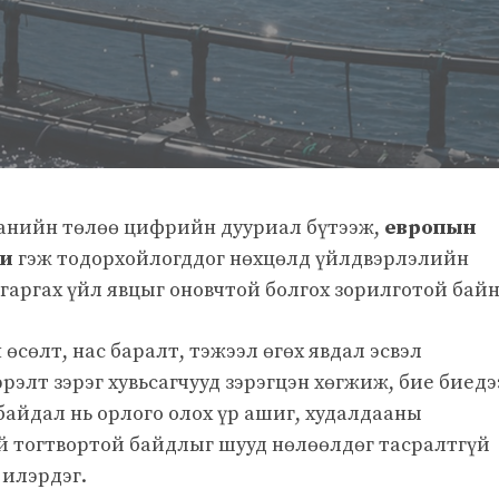
мпанийн төлөө цифрийн дууриал бүтээж,
европын
ни
гэж тодорхойлогддог нөхцөлд үйлдвэрлэлийн
аргах үйл явцыг оновчтой болгох зорилготой байн
өсөлт, нас баралт, тэжээл өгөх явдал эсвэл
рэлт зэрэг хувьсагчууд зэрэгцэн хөгжиж, бие биедэ
байдал нь орлого олох үр ашиг, худалдааны
ой тогтвортой байдлыг шууд нөлөөлдөг тасралтгүй
 илэрдэг.