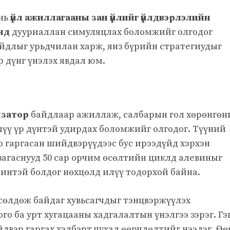
 нь
үйл ажиллагааны зан үйлийг үйлдвэрлэлийн
нд
дууриаллан симуляцлах боломжийг олгодог
айдлыг урьдчилан харж, янз бүрийн стратегиудыг
р дүнг үнэлэх явдал юм.
изатор
байдлаар ажиллаж, салбарын гол хөрөнгөн
лүү үр дүнтэй удирдах боломжийг олгодог. Түүний
оо гаргасан шийдвэрүүдээс бус ирээдүйд хэрхэн
загаснууд 50 сар орчим өсөлтийн циклд алевиныг
интэй болдог нөхцөлд илүү тодорхой байна.
сөлдөж байдаг хувьсагчдыг тэнцвэржүүлэх
о ба урт хугацааны хадгалалтын үнэлгээ зэрэг. Гэ
йдвэр гаргах хэлбэрт чухал өөрчлөлтийг нээдэг. Өө