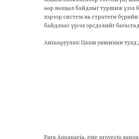
өөр нөхцөл байдлыг туршиж үзэх б
хэрээр систем нь стратеги бүрийн
байдлаас үүсэх эрсдэлийг багасгад
Анхааруулах: Цааш уншихын тулд 
Para Aquanaria, este proyecto supon