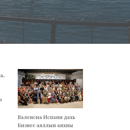
а.
э
Валенсиа Испани дахь
Бизнес аяллын анхны