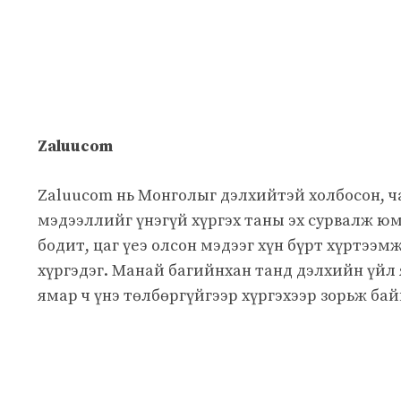
Zaluucom
Zaluucom нь Монголыг дэлхийтэй холбосон, 
мэдээллийг үнэгүй хүргэх таны эх сурвалж юм
бодит, цаг үеэ олсон мэдээг хүн бүрт хүртээм
хүргэдэг. Манай багийнхан танд дэлхийн үйл
ямар ч үнэ төлбөргүйгээр хүргэхээр зорьж бай