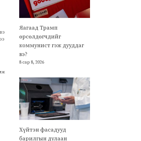
Яагаад Трамп
вэ
өрсөлдөгчдийг
ээ
коммунист гэж дууддаг
вэ?
8 сар 8, 2026
улж
Хүйтэн фасадууд
барилгын дулаан