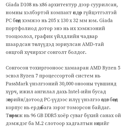
Giada D108 нь x86 архитектур дээр суурилсан,
номны хэлбэртэй компакт өндөр гүйцэтгэлтэй
PC бөгөөд хэмжээ нь 205 x 130 x 32 мм юм. Giada
портфолиод дотор энэ нь их хэмжээний
тооцоолол, график үйлдлийн чадвар
шаардсан төслүүдэд зориулсан AMD‑тай
онцгой хүчирхэг сонголт болдог.
Сонгосон тохиргооноос хамааран AMD Ryzen 5
эсвэл Ryzen 7 процессортой систем нь
PassMark үнэлгээний 30,000 онооны түвшинд
хүрч, ижил ангилал дахь Intel‑ийн бусад
зөөврийн/дотоод PC‑үүдээс илүү үнэлгээ өгдөг бөгөөд
корпус нь ердөө бага зэрэг томорсон байдаг.
Төхөөрөмж нь 96 GB DDR5 хоёр суваг бүхий санах ой
дэмждэг ба M.2 слотоор хадгалтын нөөцийг