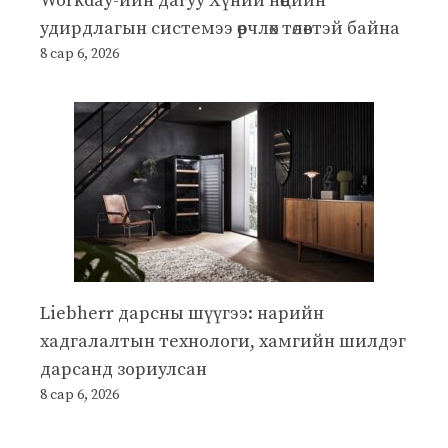
Workday-ийн дагуу Хүний нөөцийн
удирдлагын системээ өөрчлөх төлөвтэй байна
8 сар 6, 2026
Liebherr дарсны шүүгээ: нарийн
хадгалалтын технологи, хамгийн шилдэг
дарсанд зориулсан
8 сар 6, 2026