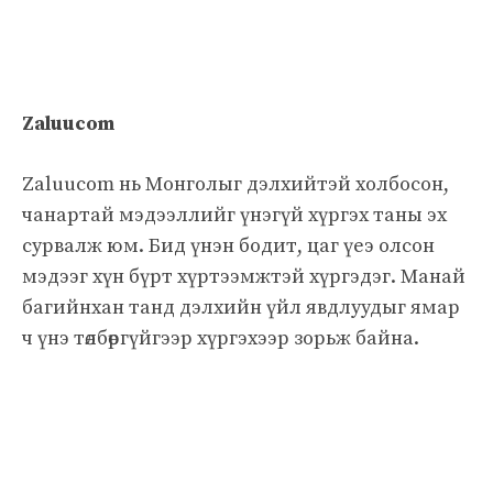
Zaluucom
Zaluucom нь Монголыг дэлхийтэй холбосон,
чанартай мэдээллийг үнэгүй хүргэх таны эх
сурвалж юм. Бид үнэн бодит, цаг үеэ олсон
мэдээг хүн бүрт хүртээмжтэй хүргэдэг. Манай
багийнхан танд дэлхийн үйл явдлуудыг ямар
ч үнэ төлбөргүйгээр хүргэхээр зорьж байна.