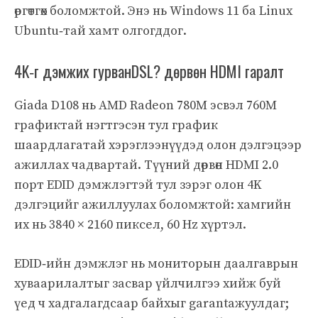
өргөтгөх боломжтой. Энэ нь Windows 11 ба Linux
Ubuntu‑тай хамт олгогддог.
4K‑г дэмжих гурванDSL? дөрвөн HDMI гаралт
Giada D108 нь AMD Radeon 780M эсвэл 760M
графиктай нэгтгэсэн тул график
шаардлагатай хэрэглээнүүдэд олон дэлгэцээр
ажиллах чадвартай. Түүний дөрвөн HDMI 2.0
порт EDID дэмжлэгтэй тул зэрэг олон 4K
дэлгэцийг ажиллуулах боломжтой: хамгийн
их нь 3840 × 2160 пиксел, 60 Hz хүртэл.
EDID‑ийн дэмжлэг нь мониторын даалгаврын
хуваарилалтыг засвар үйлчилгээ хийж буй
үед ч хадгалагдсаар байхыг garantaжуулдаг;