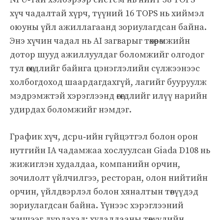
хүч чадалтай хүрч, түүний 16 TOPS нь хиймэл
оюуны үйл ажиллагаанд зориулагдсан байна.
Энэ хүчин чадал нь AI загварыг төхөөрөмжийн
дотор шууд ажиллуулдаг боломжийг олгодог
тул өгөгдлийг байнга цэнэглэлийн сүлжээнээс
холбогдоход шаардагдахгүй, лагийг бууруулж
мэдрэмжтэй хэрэглээнд өгөгдлийг илүү нарийн
удирдах боломжийг нэмдэг.
График хүч, дcpu‑ийн гүйцэтгэл болон орон
нутгийн IA чадамжаа хослуулсан Giada D108 нь
жижиглэн худалдаа, компанийн орчин,
зочилолт үйлчилгээ, ресторан, олон нийтийн
орчин, үйлдвэрлэл болон хяналтын төвүүдэд
зориулагдсан байна. Үүнээс хэрэглээний
жишээг дурдахад: худалдааны төвүүдийн