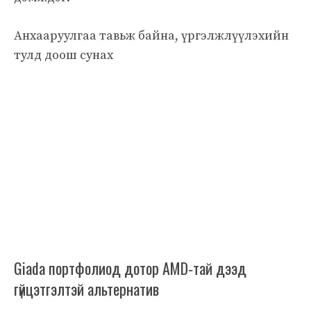
Анхааруулгаа тавьж байна, үргэлжлүүлэхийн
тулд доош сунаx
Giada портфолиод дотор AMD‑тай дээд
гүйцэтгэлтэй альтернатив