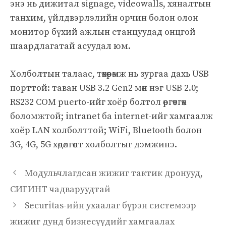
энэ нь дижитал signage, videowalls, хяналтын
танхим, үйлдвэрлэлийн орчин болон олон
монитор бүхий ажлын станцуудад онцгой
шаардлагатай асуудал юм.
Холболтын талаас, төхөөрөмж нь зургаа дахь USB
порттой: таван USB 3.2 Gen2 мөн нэг USB 2.0;
RS232 COM puerto-ийг хоёр болтол өргөтгөх
боломжтой; intranet ба internet-ийг хамгаалж
хоёр LAN холболттой; WiFi, Bluetooth болон
3G, 4G, 5G хөдөлгөөнт холболтыг дэмжинэ.
Модульчлагдсан жижиг тактик дронууд,
СИГИНТ чадваруудтай
Securitas-ийн ухаалаг бүрэн системээр
жижиг дунд бизнесүүдийг хамгаалах