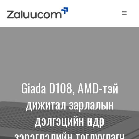
Skip
to
Menu
content
Giada D108, AMD-тэй
дижитал зарлалын
дэлгэцийн өндөр
зэрэглэлийн тоглуулагч