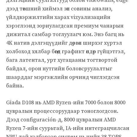
дэлгэцийн суулгалтууд болон videowalls, edge
дээд төвшний хиймэл зөн совины анализ,
үйлдвэржилтийн харах vizуализацийн
хэрэглээнд зориулагдсан премиум чанарын
дижитал самбар тоглуулагч юм. Энэ багц нь
4K натив дэлгэцүүдийг дөрвөн ширхэг хүртэл
холбоход хялбар бөгөөд графикт өндөр гүйцэтгэл,
бага латентал, урт хугацааны тогтвортой
байдал, орон нутгийн боловсруулалтыг
шаарддаг мэргэжлийн орчинд чиглэгдсэн
байна.
Giada D108 нь AMD Ryzen-ийн 7000 болон 8000
цувралын процессоруудаар тоноглогдсон.
Дээд configuración-д, 8000 цувралын AMD
Ryzen 7‑ийн суурьтай, IA-ийн интеграцчилсан
NPU‑тай хэлбэрээр систем нь нийт 38 TOPS