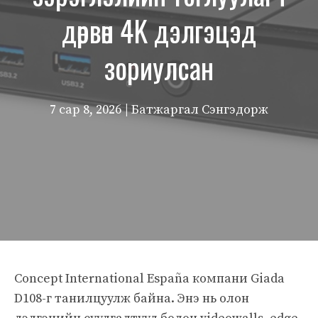
дөрвөн 4K дэлгэцэд
зориулсан
7 сар 8, 2026
| Батжаргал Сэнгэдорж
Concept International España компани Giada
D108-г танилцуулж байна. Энэ нь олон