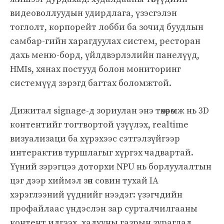
видеоволлуудын удирдлага, үзэсгэлэн
тоглолт, корпорейт лобби ба зочид буудлын
самбар-гийн харагдуулах систем, ресторан
дахь меню-борд, үйлдвэрлэлийн панелүүд,
HMIs, хянах постууд болон мониторинг
системүүд зэрэгд багтах боломжтой.
Дижитал signage-д зориулан энэ төхөөрөмж нь 3D
контентийг тогтвортой үзүүлэх, realtime
визуализаци ба хүрэхээс сэтгэлзүйгээр
интерактив туршлагыг хүргэх чадвартай.
Үүний зэрэгцээ доторхи NPU нь борлуулалтын
цэг дээр хиймэл зөн совин тухай IA
хэрэглээний үүднийг нээдэг: үзэгчдийн
профайлаас үндэслэн зар сурталчилгааны
контент илгээх, халууны газрын зураглал