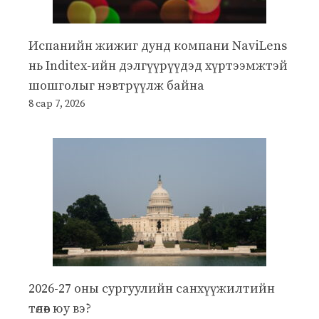
Испанийн жижиг дунд компани NaviLens
нь Inditex-ийн дэлгүүрүүдэд хүртээмжтэй
шошголыг нэвтрүүлж байна
8 сар 7, 2026
2026-27 оны сургуулийн санхүүжилтийн
төлөв юу вэ?