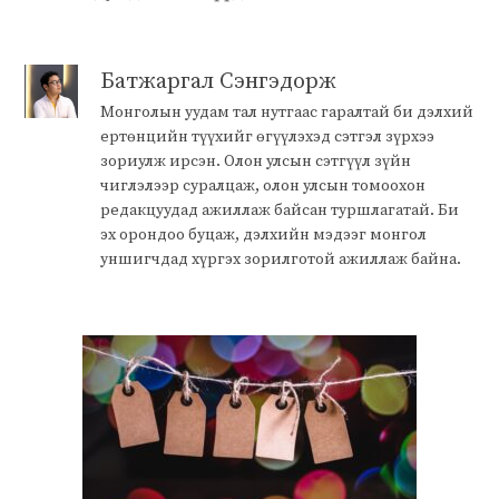
Батжаргал Сэнгэдорж
Монголын уудам тал нутгаас гаралтай би дэлхий
ертөнцийн түүхийг өгүүлэхэд сэтгэл зүрхээ
зориулж ирсэн. Олон улсын сэтгүүл зүйн
чиглэлээр суралцаж, олон улсын томоохон
редакцуудад ажиллаж байсан туршлагатай. Би
эх орондоо буцаж, дэлхийн мэдээг монгол
уншигчдад хүргэх зорилготой ажиллаж байна.