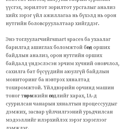
үүсгэх, зорилтот зорилтот урсгалыг анализ
хийх зэрэг үйл ажиллагаа нь бүхэлд нь орон
нутгийн боловсруулалтаар хийгддэг.
Энэ тоглуулагчийгsmart spaces ба ухаалаг
барилгад ашиглах боломжтой бөгөөд орших
байдлын анализ, орон нутгийн орших
байдалд үндэслэсэн эрчим хүчний оновчлол,
сахилга бат бүсүүдийн аюулгүй байдлын
мониторинг ба нэвтрэх хяналтад
тохиромжтой. Үйлдвэрийн орчинд машин
тоног төхөөрөмжийн өгөгдлийг харах, IA‑д
суурилсан чанарын хяналтын процессуудыг
дэмжих, засвар үйлчилгээний урьдчилсан
мэдээллийг илэрхийлэх зэрэг хэрэглээг
дэмждэг.